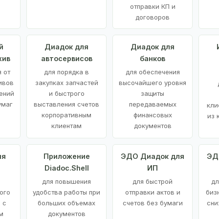
отправки КП и
договоров
й
Диадок для
Диадок для
хив
автосервисов
банков
 от
для порядка в
для обеспечения
ивов
закупках запчастей
высочайшего уровня
ений
и быстрого
защиты
умаг
выставления счетов
передаваемых
кли
корпоративным
финансовых
из 
клиентам
документов
ия
Приложение
ЭДО Диадок для
ЭД
Diadoc.Shell
ИП
для повышения
для быстрой
дл
ого
удобства работы при
отправки актов и
биз
 с
больших объемах
счетов без бумаги
сни
м
документов