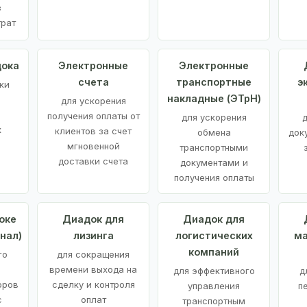
з
трат
дока
Электронные
Электронные
счета
транспортные
э
ки
накладные (ЭТрН)
для ускорения
получения оплаты от
для ускорения
д
х
клиентов за счет
обмена
док
мгновенной
транспортными
доставки счета
документами и
получения оплаты
оке
Диадок для
Диадок для
нал)
лизинга
логистических
ма
компаний
го
для сокращения
времени выхода на
для эффективного
д
оров
сделку и контроля
управления
п
с
оплат
транспортным