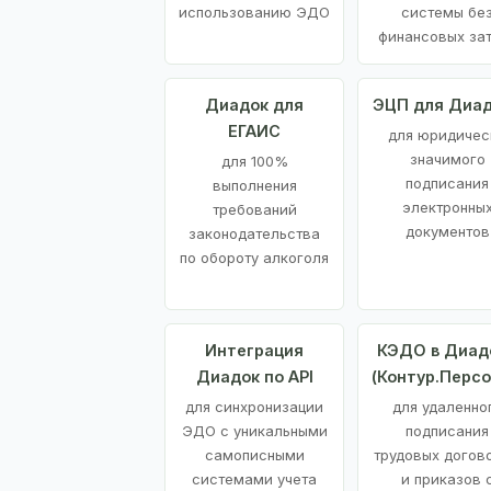
использованию ЭДО
системы бе
финансовых за
Диадок для
ЭЦП для Диа
ЕГАИС
для юридичес
значимого
для 100%
подписания
выполнения
электронны
требований
документов
законодательства
по обороту алкоголя
Интеграция
КЭДО в Диад
Диадок по API
(Контур.Персо
для синхронизации
для удаленно
ЭДО с уникальными
подписания
самописными
трудовых догов
системами учета
и приказов 