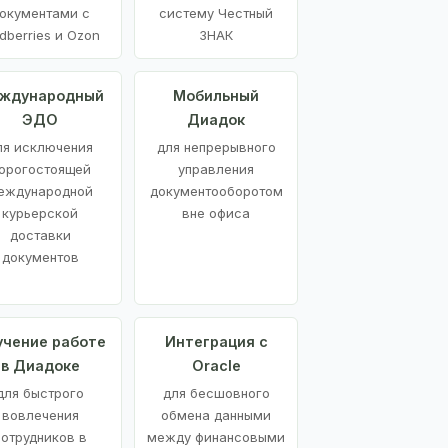
окументами с
систему Честный
dberries и Ozon
ЗНАК
ждународный
Мобильный
ЭДО
Диадок
ля исключения
для непрерывного
орогостоящей
управления
еждународной
документооборотом
курьерской
вне офиса
доставки
документов
учение работе
Интеграция с
в Диадоке
Oracle
для быстрого
для бесшовного
вовлечения
обмена данными
сотрудников в
между финансовыми