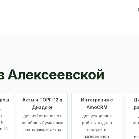
в Алексеевской
Фреш
Акты и ТОРГ-12 в
Интеграция с
Ди
Диадоке
AmoCRM
р
с
и
для избавления от
для ускорения
 в
ошибок в бумажных
работы отдела
ин
и 1С
накладных и актах
продаж и
мгновенной
ин