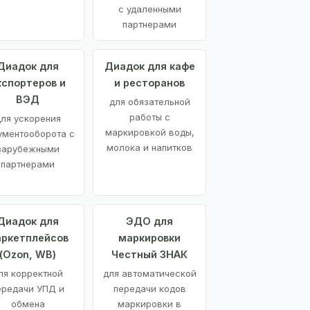
с удаленными
партнерами
Диадок для
Диадок для кафе
кспортеров и
и ресторанов
ВЭД
для обязательной
работы с
ля ускорения
маркировкой воды,
ументооборота с
молока и напитков
зарубежными
партнерами
Диадок для
ЭДО для
ркетплейсов
маркировки
(Ozon, WB)
Честный ЗНАК
ля корректной
для автоматической
ередачи УПД и
передачи кодов
обмена
маркировки в