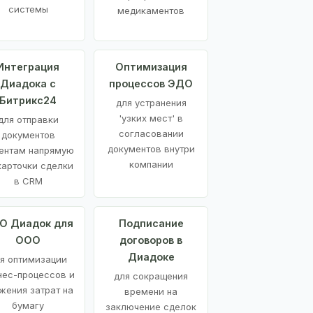
системы
медикаментов
Интеграция
Оптимизация
Диадока с
процессов ЭДО
Битрикс24
для устранения
'узких мест' в
для отправки
согласовании
документов
документов внутри
ентам напрямую
компании
карточки сделки
в CRM
О Диадок для
Подписание
ООО
договоров в
Диадоке
я оптимизации
нес-процессов и
для сокращения
жения затрат на
времени на
бумагу
заключение сделок