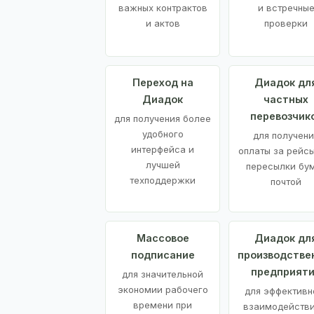
важных контрактов
и встречны
и актов
проверки
Переход на
Диадок дл
Диадок
частных
перевозчик
для получения более
удобного
для получени
интерфейса и
оплаты за рейсы
лучшей
пересылки бу
техподдержки
почтой
Массовое
Диадок дл
подписание
производстве
предприят
для значительной
экономии рабочего
для эффективн
времени при
взаимодействи