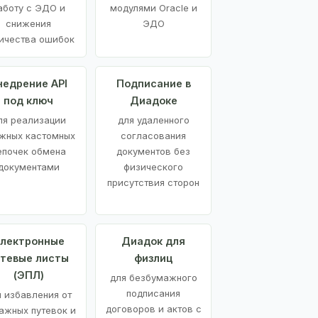
аботу с ЭДО и
модулями Oracle и
снижения
ЭДО
ичества ошибок
недрение API
Подписание в
под ключ
Диадоке
ля реализации
для удаленного
жных кастомных
согласования
епочек обмена
документов без
документами
физического
присутствия сторон
лектронные
Диадок для
утевые листы
физлиц
(ЭПЛ)
для безбумажного
подписания
я избавления от
договоров и актов с
ажных путевок и