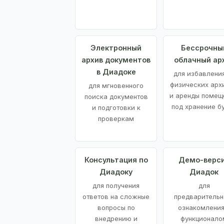
Электронный
Бессрочны
архив документов
облачный ар
в Диадоке
для избавления
физических арх
для мгновенного
и аренды помещ
поиска документов
под хранение б
и подготовки к
проверкам
Консультация по
Демо-верс
Диадоку
Диадок
для получения
для
ответов на сложные
предварительн
вопросы по
ознакомления
внедрению и
функционало