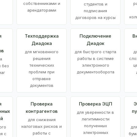
е
собственниками и
р
студентов и
арендаторами
подписания
кол
договоров на курсы
я
Техподдержка
Подключение
В
Диадока
Диадок
ов
для мгновенного
для быстрого старта
д
решения
работы в системе
сло
я
технических
электронного
ц
 без
проблем при
документооборота
маг
отправке
документов
я
Проверка
Проверка ЭЦП
Э
нных
контрагентов
п
для уверенности в
ий
легитимности
для снижения
полученных
налоговых рисков и
ого
дл
электронных
работы с
я с
бум