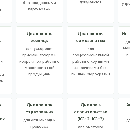
документов
благонадежными
упр
партнерами
м
в
а
Диадок для
Диадок для
Инт
в
розницы
самозанятых
дл
мощ
для ускорения
для
и
приемки товара и
профессиональной
корректной работы с
работы с крупными
 с
маркированной
заказчиками без
продукцией
лишней бюрократии
ми
мы
я
Диадок для
Диадок в
А
страхования
строительстве
их
(КС-2, КС-3)
для оптимизации
д
процесса
для быстрого