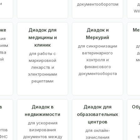
и
документооборотом
д
Wil
оке
Диадок для
Диадок и
Ме
медицины и
Меркурий
вия
клиник
ниям
для синхронизации
д
тва
ветеринарного
д
для работы с
ой
контроля и
м
маркировкой
финансового
лекарств и
документооборота
электронными
рецептами
в
Диадок в
Диадок для
Об
недвижимости
образовательных
центров
й
для ускорения
етов
визирования
для онлайн-
 ФНС
документов между
зачисления