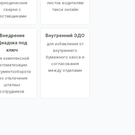
ериодические
листов водителям
сверки с
такси онлайн
оставщиками
Внедрение
Внутренний ЭДО
иадока под
для избавления от
ключ
внутреннего
бумажного хаоса и
я комплексной
согласования
втоматизации
между отделами
кументооборота
ез отвлечения
штатных
сотрудников