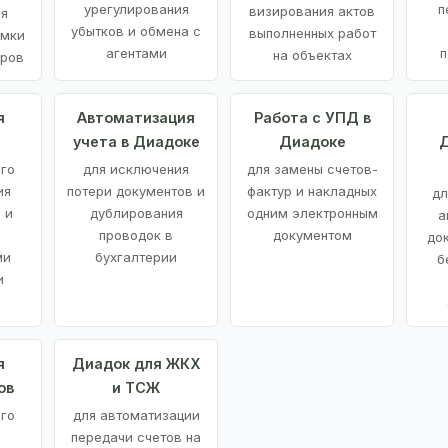
урегулирования
п
визирования актов
ия
убытков и обмена с
выполненных работ
емки
агентами
п
на объектах
аров
я
Автоматизация
Работа с УПД в
учета в Диадоке
Диадоке
Д
ого
для исключения
для замены счетов-
ия
потери документов и
фактур и накладных
дл
 и
дублирования
одним электронным
а
проводок в
документом
до
ми
бухгалтерии
б
и
я
Диадок для ЖКХ
ов
и ТСЖ
го
для автоматизации
передачи счетов на