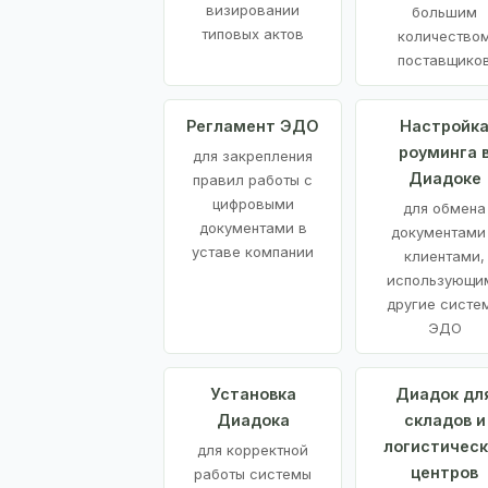
визировании
большим
типовых актов
количество
поставщико
Регламент ЭДО
Настройк
роуминга 
для закрепления
Диадоке
правил работы с
цифровыми
для обмена
документами в
документами
уставе компании
клиентами,
использующи
другие систе
ЭДО
Установка
Диадок дл
Диадока
складов и
логистическ
для корректной
центров
работы системы