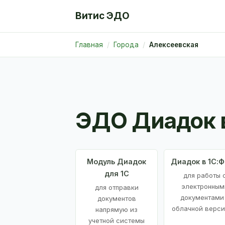
Витис ЭДО
Главная
Города
Алексеевская
ЭДО Диадок 
Модуль Диадок
Диадок в 1С:
для 1С
для работы 
электронным
для отправки
документами
документов
облачной верси
напрямую из
учетной системы