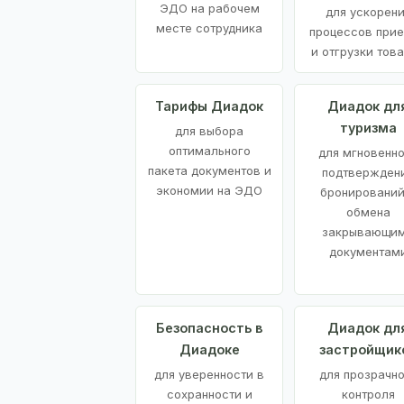
ЭДО на рабочем
для ускорен
месте сотрудника
процессов при
и отгрузки тов
Тарифы Диадок
Диадок дл
туризма
для выбора
оптимального
для мгновенн
пакета документов и
подтвержден
экономии на ЭДО
бронирований
обмена
закрывающи
документам
Безопасность в
Диадок дл
Диадоке
застройщик
для уверенности в
для прозрачно
сохранности и
контроля