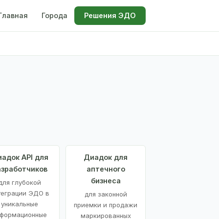
Главная
Города
Решения ЭДО
адок API для
Диадок для
азработчиков
аптечного
бизнеса
для глубокой
теграции ЭДО в
для законной
уникальные
приемки и продажи
формационные
маркированных