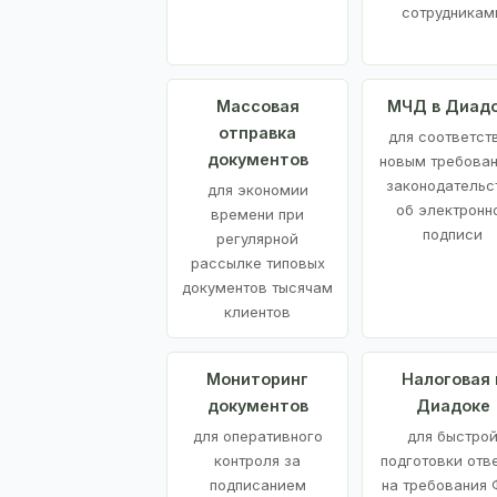
сотрудникам
Массовая
МЧД в Диад
отправка
для соответст
документов
новым требова
законодательс
для экономии
об электронн
времени при
подписи
регулярной
рассылке типовых
документов тысячам
клиентов
Мониторинг
Налоговая 
документов
Диадоке
для оперативного
для быстро
контроля за
подготовки отв
подписанием
на требования