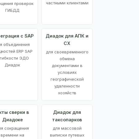
частными клиентами
ощения проверок
ГИБДД
еграция с SAP
Диадок для АПК и
СХ
я объединения
ностей ERP SAP
для своевременного
 гибкости ЭДО
обмена
Диадок
документами в
условиях
географической
удаленности
хозяйств
кты сверки в
Диадок для
Диадоке
таксопарков
ля сокращения
для массовой
времени на
выписки путевых