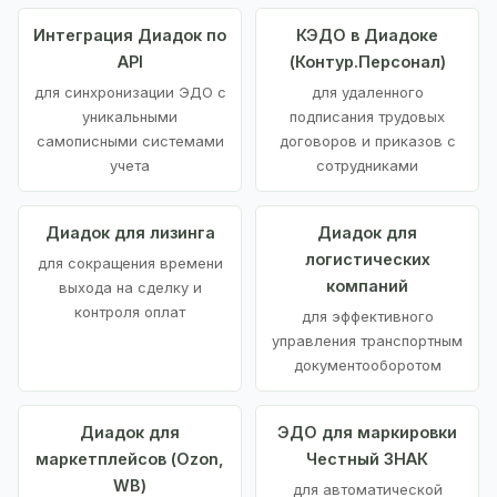
Интеграция Диадок по
КЭДО в Диадоке
API
(Контур.Персонал)
для синхронизации ЭДО с
для удаленного
уникальными
подписания трудовых
самописными системами
договоров и приказов с
учета
сотрудниками
Диадок для лизинга
Диадок для
логистических
для сокращения времени
компаний
выхода на сделку и
контроля оплат
для эффективного
управления транспортным
документооборотом
Диадок для
ЭДО для маркировки
маркетплейсов (Ozon,
Честный ЗНАК
WB)
для автоматической