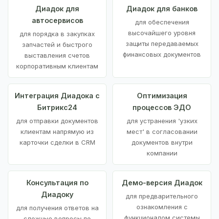
Диадок для
Диадок для банков
автосервисов
для обеспечения
высочайшего уровня
для порядка в закупках
защиты передаваемых
запчастей и быстрого
финансовых документов
выставления счетов
корпоративным клиентам
Интеграция Диадока с
Оптимизация
Битрикс24
процессов ЭДО
для отправки документов
для устранения 'узких
клиентам напрямую из
мест' в согласовании
карточки сделки в CRM
документов внутри
компании
Консультация по
Демо-версия Диадок
Диадоку
для предварительного
ознакомления с
для получения ответов на
функционалом системы
сложные вопросы по