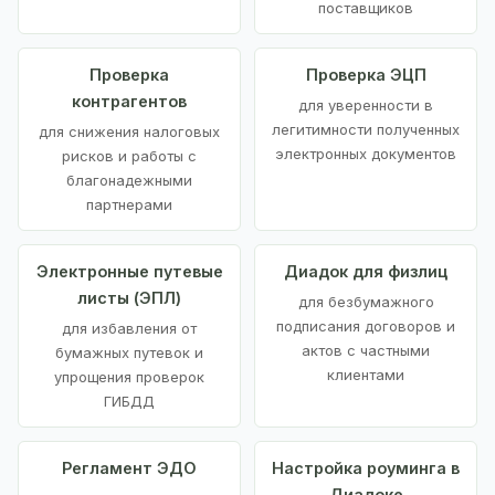
поставщиков
Проверка
Проверка ЭЦП
контрагентов
для уверенности в
легитимности полученных
для снижения налоговых
электронных документов
рисков и работы с
благонадежными
партнерами
Электронные путевые
Диадок для физлиц
листы (ЭПЛ)
для безбумажного
подписания договоров и
для избавления от
актов с частными
бумажных путевок и
клиентами
упрощения проверок
ГИБДД
Регламент ЭДО
Настройка роуминга в
Диадоке