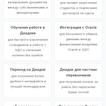
визирования документов
для онлайн-зачисления
между собственниками и
студентов и подписания
арендаторами
договоров на курсы
Обучение работе в
Интеграция с Oracle
Диадоке
для бесшовного обмена
данными между
для быстрого вовлечения
финансовыми модулями
сотрудников в работу с
Oracle и ЭДО
ЭДО и снижения
количества ошибок
Переход на Диадок
Диадок для частных
перевозчиков
для получения более
удобного интерфейса и
для получения оплаты за
лучшей техподдержки
рейсы без пересылки
бумаг почтой