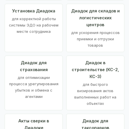
Установка Диадока
Диадок для складов и
логистических
для корректной работы
центров
системы ЭДО на рабочем
месте сотрудника
для ускорения процессов
приемки и отгрузки
товаров
Диадок для
Диадок в
страхования
строительстве (КС-2,
КС-3)
для оптимизации
процесса урегулирования
для быстрого
убытков и обмена с
визирования актов
агентами
выполненных работ на
объектах
Акты сверки в
Диадок для
Диадоке
таксопарков