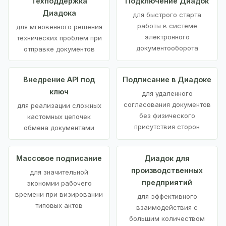
Техподдержка
Подключение Диадок
Диадока
для быстрого старта
работы в системе
для мгновенного решения
электронного
технических проблем при
документооборота
отправке документов
Внедрение API под
Подписание в Диадоке
ключ
для удаленного
согласования документов
для реализации сложных
без физического
кастомных цепочек
присутствия сторон
обмена документами
Массовое подписание
Диадок для
производственных
для значительной
предприятий
экономии рабочего
времени при визировании
для эффективного
типовых актов
взаимодействия с
большим количеством