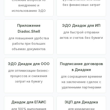
без финансовых затрат
внедрению и
использованию ЭДО
Приложение
ЭДО Диадок для ИП
Diadoc.Shell
для быстрой отправки
актов и счетов без бумаги
для повышения удобства
работы при больших
объемах документов
ЭДО Диадок для ООО
Подписание договоров
в Диадоке
для оптимизации бизнес-
процессов и снижения
для сокращения времени
затрат на бумагу
на заключение сделок с
удаленными партнерами
Диадок для ЕГАИС
ЭЦП для Диадока
для 100% выполнения
для юридически