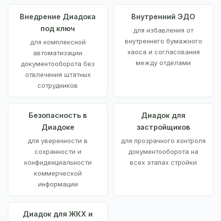
Внедрение Диадока
Внутренний ЭДО
под ключ
для избавления от
внутреннего бумажного
для комплексной
хаоса и согласования
автоматизации
между отделами
документооборота без
отвлечения штатных
сотрудников
Безопасность в
Диадок для
Диадоке
застройщиков
для уверенности в
для прозрачного контроля
сохранности и
документооборота на
конфиденциальности
всех этапах стройки
коммерческой
информации
Диадок для ЖКХ и