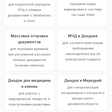
передачи кодов
для корректной передачи
маркировки в систему
УПД и обмена
Честный ЗНАК
документами с Wildberries
и Ozon
Массовая отправка
МЧД в Диадоке
документов
для соответствия новым
требованиям
для экономии времени
законодательства об
при регулярной рассылке
электронной подписи
типовых документов
тысячам клиентов
Диадок для медицины
Диадок и Меркурий
и клиник
для синхронизации
ветеринарного контроля и
для работы с
финансового
маркировкой лекарств и
документооборота
электронными рецептами