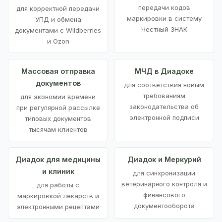
передачи кодов
для корректной передачи
маркировки в систему
УПД и обмена
Честный ЗНАК
документами с Wildberries
и Ozon
Массовая отправка
МЧД в Диадоке
документов
для соответствия новым
требованиям
для экономии времени
законодательства об
при регулярной рассылке
электронной подписи
типовых документов
тысячам клиентов
Диадок для медицины
Диадок и Меркурий
и клиник
для синхронизации
ветеринарного контроля и
для работы с
финансового
маркировкой лекарств и
документооборота
электронными рецептами