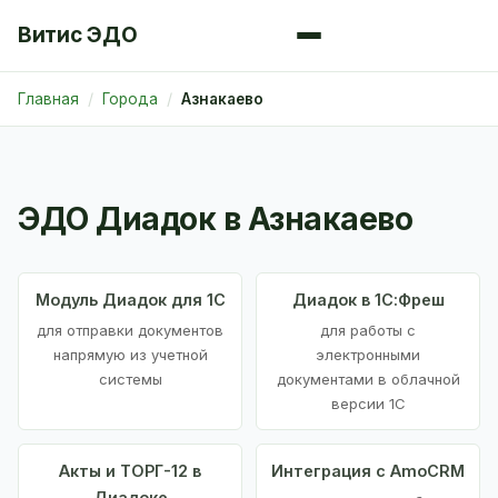
Витис ЭДО
Главная
Города
Азнакаево
ЭДО Диадок в Азнакаево
Модуль Диадок для 1С
Диадок в 1С:Фреш
для отправки документов
для работы с
напрямую из учетной
электронными
системы
документами в облачной
версии 1С
Акты и ТОРГ-12 в
Интеграция с AmoCRM
Диадоке