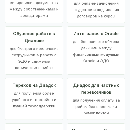
визирования документов
для онлайн-зачисления
между собственниками и
студентов и подписания
арендаторами
договоров на курсы
Обучение работе в
Интеграция с Oracle
Диадоке
для бесшовного обмена
данными между
для быстрого вовлечения
финансовыми модулями
сотрудников в работу с
Oracle и ЭДО
ЭДО и снижения
количества ошибок
Переход на Диадок
Диадок для частных
перевозчиков
для получения более
удобного интерфейса и
для получения оплаты за
лучшей техподдержки
рейсы без пересылки
бумаг почтой