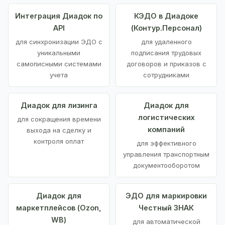
Интеграция Диадок по
КЭДО в Диадоке
API
(Контур.Персонал)
для синхронизации ЭДО с
для удаленного
уникальными
подписания трудовых
самописными системами
договоров и приказов с
учета
сотрудниками
Диадок для лизинга
Диадок для
логистических
для сокращения времени
компаний
выхода на сделку и
контроля оплат
для эффективного
управления транспортным
документооборотом
Диадок для
ЭДО для маркировки
маркетплейсов (Ozon,
Честный ЗНАК
WB)
для автоматической