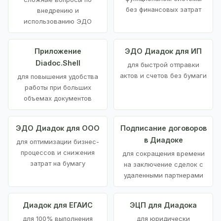
без финансовых затрат
внедрению и
использованию ЭДО
Приложение
ЭДО Диадок для ИП
Diadoc.Shell
для быстрой отправки
актов и счетов без бумаги
для повышения удобства
работы при больших
объемах документов
ЭДО Диадок для ООО
Подписание договоров
в Диадоке
для оптимизации бизнес-
процессов и снижения
для сокращения времени
затрат на бумагу
на заключение сделок с
удаленными партнерами
Диадок для ЕГАИС
ЭЦП для Диадока
для 100% выполнения
для юридически