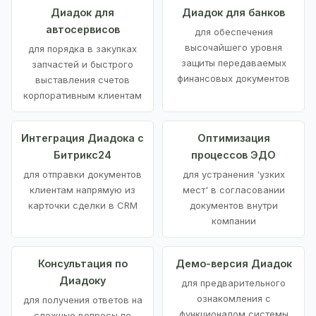
Диадок для
Диадок для банков
автосервисов
для обеспечения
высочайшего уровня
для порядка в закупках
защиты передаваемых
запчастей и быстрого
финансовых документов
выставления счетов
корпоративным клиентам
Интеграция Диадока с
Оптимизация
Битрикс24
процессов ЭДО
для отправки документов
для устранения 'узких
клиентам напрямую из
мест' в согласовании
карточки сделки в CRM
документов внутри
компании
Консультация по
Демо-версия Диадок
Диадоку
для предварительного
ознакомления с
для получения ответов на
функционалом системы
сложные вопросы по