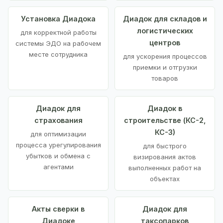
Установка Диадока
Диадок для складов и
логистических
для корректной работы
центров
системы ЭДО на рабочем
месте сотрудника
для ускорения процессов
приемки и отгрузки
товаров
Диадок для
Диадок в
страхования
строительстве (КС-2,
КС-3)
для оптимизации
процесса урегулирования
для быстрого
убытков и обмена с
визирования актов
агентами
выполненных работ на
объектах
Акты сверки в
Диадок для
Диадоке
таксопарков