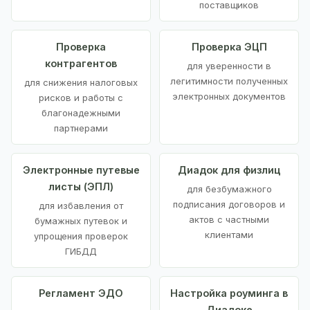
поставщиков
Проверка
Проверка ЭЦП
контрагентов
для уверенности в
легитимности полученных
для снижения налоговых
электронных документов
рисков и работы с
благонадежными
партнерами
Электронные путевые
Диадок для физлиц
листы (ЭПЛ)
для безбумажного
подписания договоров и
для избавления от
актов с частными
бумажных путевок и
клиентами
упрощения проверок
ГИБДД
Регламент ЭДО
Настройка роуминга в
Диадоке