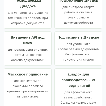
Техподдержка
Подключение Диадок
Диадока
для быстрого старта
работы в системе
для мгновенного решения
электронного
технических проблем при
документооборота
отправке документов
Внедрение API под
Подписание в Диадоке
ключ
для удаленного
согласования документов
для реализации сложных
без физического
кастомных цепочек
присутствия сторон
обмена документами
Массовое подписание
Диадок для
производственных
для значительной
предприятий
экономии рабочего
времени при визировании
для эффективного
типовых актов
взаимодействия с
большим количеством