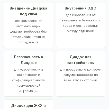
Внедрение Диадока
Внутренний ЭДО
под ключ
для избавления от
внутреннего бумажного
для комплексной
хаоса и согласования
автоматизации
между отделами
документооборота без
отвлечения штатных
сотрудников
Безопасность в
Диадок для
Диадоке
застройщиков
для уверенности в
для прозрачного контроля
сохранности и
документооборота на
конфиденциальности
всех этапах стройки
коммерческой
информации
Диадок для ЖКХ и