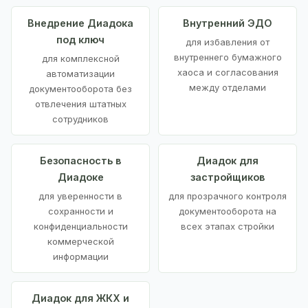
Внедрение Диадока
Внутренний ЭДО
под ключ
для избавления от
внутреннего бумажного
для комплексной
хаоса и согласования
автоматизации
между отделами
документооборота без
отвлечения штатных
сотрудников
Безопасность в
Диадок для
Диадоке
застройщиков
для уверенности в
для прозрачного контроля
сохранности и
документооборота на
конфиденциальности
всех этапах стройки
коммерческой
информации
Диадок для ЖКХ и