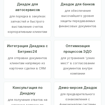
Диадок для
Диадок для банков
автосервисов
для обеспечения
высочайшего уровня
для порядка в закупках
защиты передаваемых
запчастей и быстрого
финансовых документов
выставления счетов
корпоративным клиентам
Интеграция Диадока с
Оптимизация
Битрикс24
процессов ЭДО
для отправки документов
для устранения 'узких
клиентам напрямую из
мест' в согласовании
карточки сделки в CRM
документов внутри
компании
Консультация по
Демо-версия Диадок
Диадоку
для предварительного
ознакомления с
для получения ответов на
функционалом системы
сложные вопросы по