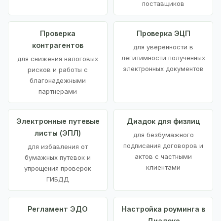
поставщиков
Проверка
Проверка ЭЦП
контрагентов
для уверенности в
легитимности полученных
для снижения налоговых
электронных документов
рисков и работы с
благонадежными
партнерами
Электронные путевые
Диадок для физлиц
листы (ЭПЛ)
для безбумажного
подписания договоров и
для избавления от
актов с частными
бумажных путевок и
клиентами
упрощения проверок
ГИБДД
Регламент ЭДО
Настройка роуминга в
Диадоке