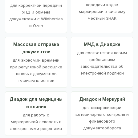
передачи кодов
для корректной передачи
маркировки в систему
УПД и обмена
Честный ЗНАК
документами с Wildberries
и Ozon
Массовая отправка
МЧД в Диадоке
документов
для соответствия новым
требованиям
для экономии времени
законодательства об
при регулярной рассылке
электронной подписи
типовых документов
тысячам клиентов
Диадок для медицины
Диадок и Меркурий
и клиник
для синхронизации
ветеринарного контроля и
для работы с
финансового
маркировкой лекарств и
документооборота
электронными рецептами