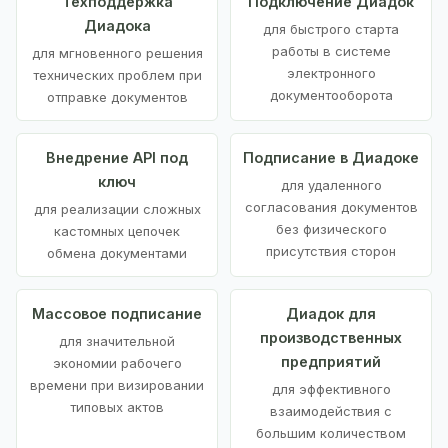
Техподдержка
Подключение Диадок
Диадока
для быстрого старта
работы в системе
для мгновенного решения
электронного
технических проблем при
документооборота
отправке документов
Внедрение API под
Подписание в Диадоке
ключ
для удаленного
согласования документов
для реализации сложных
без физического
кастомных цепочек
присутствия сторон
обмена документами
Массовое подписание
Диадок для
производственных
для значительной
предприятий
экономии рабочего
времени при визировании
для эффективного
типовых актов
взаимодействия с
большим количеством