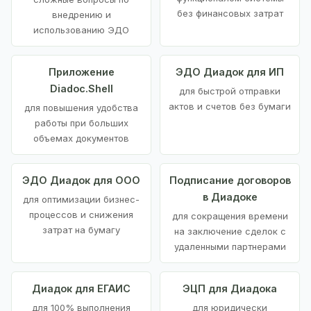
без финансовых затрат
внедрению и
использованию ЭДО
Приложение
ЭДО Диадок для ИП
Diadoc.Shell
для быстрой отправки
актов и счетов без бумаги
для повышения удобства
работы при больших
объемах документов
ЭДО Диадок для ООО
Подписание договоров
в Диадоке
для оптимизации бизнес-
процессов и снижения
для сокращения времени
затрат на бумагу
на заключение сделок с
удаленными партнерами
Диадок для ЕГАИС
ЭЦП для Диадока
для 100% выполнения
для юридически