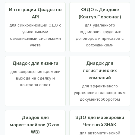
Интеграция Диадок по
КЭДО в Диадоке
API
(Контур.Персонал)
для синхронизации ЭДО с
для удаленного
уникальными
подписания трудовых
самописными системами
договоров и приказов с
учета
сотрудниками
Диадок для лизинга
Диадок для
логистических
для сокращения времени
компаний
выхода на сделку и
контроля оплат
для эффективного
управления транспортным
документооборотом
Диадок для
ЭДО для маркировки
маркетплейсов (Ozon,
Честный ЗНАК
WB)
для автоматической