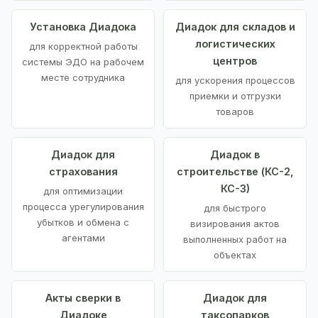
Установка Диадока
Диадок для складов и
логистических
для корректной работы
центров
системы ЭДО на рабочем
месте сотрудника
для ускорения процессов
приемки и отгрузки
товаров
Диадок для
Диадок в
страхования
строительстве (КС-2,
КС-3)
для оптимизации
процесса урегулирования
для быстрого
убытков и обмена с
визирования актов
агентами
выполненных работ на
объектах
Акты сверки в
Диадок для
Диадоке
таксопарков