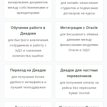
визирования документов
для онлайн-зачисления
между собственниками и
студентов и подписания
арендаторами
договоров на курсы
Обучение работе в
Интеграция с Oracle
Диадоке
для бесшовного обмена
данными между
для быстрого вовлечения
финансовыми модулями
сотрудников в работу с
Oracle и ЭДО
ЭДО и снижения
количества ошибок
Переход на Диадок
Диадок для частных
перевозчиков
для получения более
удобного интерфейса и
для получения оплаты за
лучшей техподдержки
рейсы без пересылки
бумаг почтой