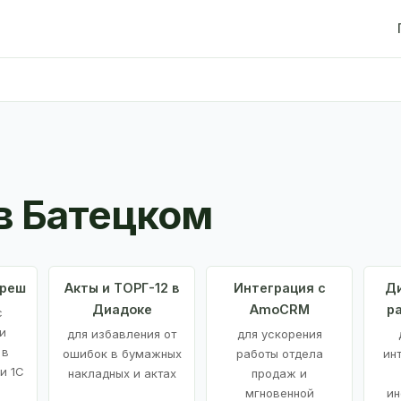
в Батецком
Фреш
Акты и ТОРГ-12 в
Интеграция с
Ди
Диадоке
AmoCRM
р
с
и
для избавления от
для ускорения
 в
ошибок в бумажных
работы отдела
ин
и 1С
накладных и актах
продаж и
мгновенной
ин