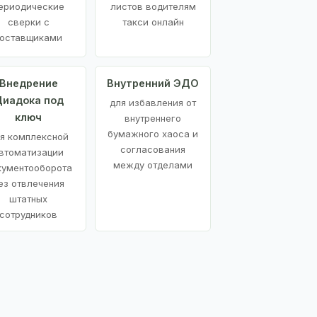
ериодические
листов водителям
сверки с
такси онлайн
оставщиками
Внедрение
Внутренний ЭДО
иадока под
для избавления от
ключ
внутреннего
бумажного хаоса и
я комплексной
согласования
втоматизации
между отделами
кументооборота
ез отвлечения
штатных
сотрудников