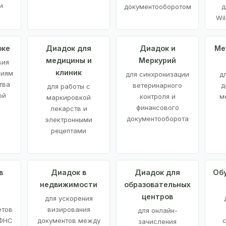
и
документооборотом
д
Wil
оке
Диадок для
Диадок и
Ме
медицины и
Меркурий
вия
клиник
ниям
для синхронизации
д
тва
ветеринарного
д
для работы с
ой
контроля и
м
маркировкой
финансового
лекарств и
документооборота
электронными
рецептами
в
Диадок в
Диадок для
Об
недвижимости
образовательных
центров
й
для ускорения
етов
визирования
для онлайн-
 ФНС
документов между
зачисления