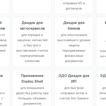
отправки КП и
договоров
й
Диадок для
Диадок для
хив
автосервисов
банков
 от
для порядка в
для обеспечения
ивов
закупках запчастей
высочайшего уровня
ений
и быстрого
защиты
умаг
выставления счетов
передаваемых
кли
корпоративным
финансовых
из 
клиентам
документов
ия
Приложение
ЭДО Диадок для
ЭД
Diadoc.Shell
ИП
для повышения
для быстрой
дл
ого
удобства работы при
отправки актов и
биз
 с
больших объемах
счетов без бумаги
сни
м
документов