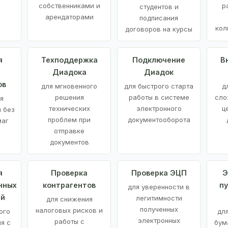
е
собственниками и
р
студентов и
арендаторами
подписания
кол
договоров на курсы
я
Техподдержка
Подключение
В
Диадока
Диадок
ов
для мгновенного
для быстрого старта
д
решения
работы в системе
сло
я
технических
электронного
ц
 без
проблем при
документооборота
маг
отправке
документов
я
Проверка
Проверка ЭЦП
Э
нных
контрагентов
п
для уверенности в
ий
легитимности
для снижения
полученных
налоговых рисков и
ого
дл
электронных
работы с
я с
бум