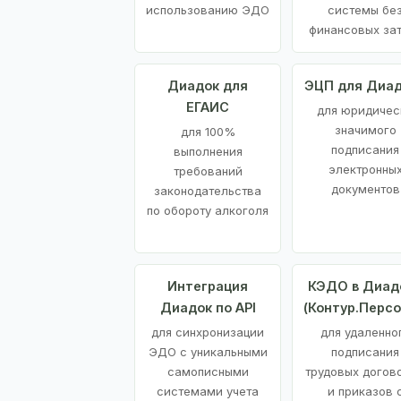
использованию ЭДО
системы бе
финансовых за
Диадок для
ЭЦП для Диа
ЕГАИС
для юридичес
значимого
для 100%
подписания
выполнения
электронны
требований
документов
законодательства
по обороту алкоголя
Интеграция
КЭДО в Диад
Диадок по API
(Контур.Персо
для синхронизации
для удаленно
ЭДО с уникальными
подписания
самописными
трудовых догов
системами учета
и приказов 