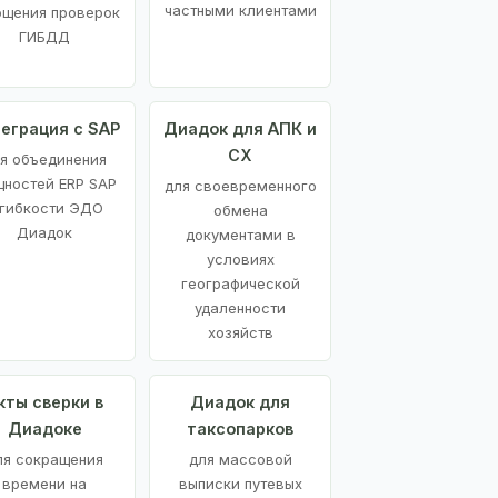
частными клиентами
ощения проверок
ГИБДД
еграция с SAP
Диадок для АПК и
СХ
я объединения
ностей ERP SAP
для своевременного
 гибкости ЭДО
обмена
Диадок
документами в
условиях
географической
удаленности
хозяйств
кты сверки в
Диадок для
Диадоке
таксопарков
ля сокращения
для массовой
времени на
выписки путевых