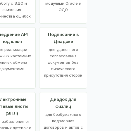
аботу с ЭДО и
модулями Oracle и
снижения
ЭДО
ичества ошибок
недрение API
Подписание в
под ключ
Диадоке
ля реализации
для удаленного
жных кастомных
согласования
епочек обмена
документов без
документами
физического
присутствия сторон
лектронные
Диадок для
утевые листы
физлиц
(ЭПЛ)
для безбумажного
подписания
я избавления от
договоров и актов с
ажных путевок и