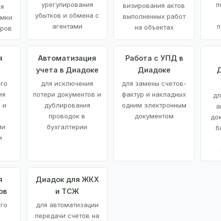
урегулирования
п
визирования актов
ия
убытков и обмена с
выполненных работ
емки
агентами
п
на объектах
аров
я
Автоматизация
Работа с УПД в
учета в Диадоке
Диадоке
Д
ого
для исключения
для замены счетов-
ия
потери документов и
фактур и накладных
дл
 и
дублирования
одним электронным
а
проводок в
документом
до
ми
бухгалтерии
б
и
я
Диадок для ЖКХ
ов
и ТСЖ
го
для автоматизации
передачи счетов на