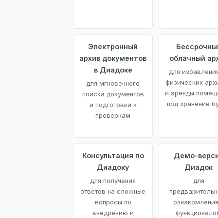
Электронный
Бессрочны
архив документов
облачный ар
в Диадоке
для избавления
физических арх
для мгновенного
и аренды помещ
поиска документов
под хранение б
и подготовки к
проверкам
Консультация по
Демо-верс
Диадоку
Диадок
для получения
для
ответов на сложные
предварительн
вопросы по
ознакомления
внедрению и
функционало