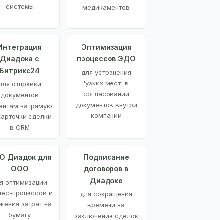
системы
медикаментов
Интеграция
Оптимизация
Диадока с
процессов ЭДО
Битрикс24
для устранения
'узких мест' в
для отправки
согласовании
документов
документов внутри
ентам напрямую
компании
карточки сделки
в CRM
О Диадок для
Подписание
ООО
договоров в
Диадоке
я оптимизации
нес-процессов и
для сокращения
жения затрат на
времени на
бумагу
заключение сделок