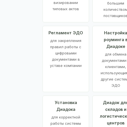
визировании
большим
типовых актов
количество
поставщико
Регламент ЭДО
Настройк
роуминга 
для закрепления
Диадоке
правил работы с
цифровыми
для обмена
документами в
документами
уставе компании
клиентами,
использующи
другие систе
ЭДО
Установка
Диадок дл
Диадока
складов и
логистическ
для корректной
центров
работы системы