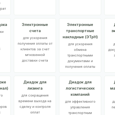
з
трат
дока
Электронные
Электронные
счета
транспортные
э
ки
накладные (ЭТрН)
для ускорения
получения оплаты от
для ускорения
д
х
клиентов за счет
обмена
док
мгновенной
транспортными
доставки счета
документами и
получения оплаты
оке
Диадок для
Диадок для
нал)
лизинга
логистических
ма
компаний
го
для сокращения
времени выхода на
для эффективного
д
оров
сделку и контроля
управления
п
с
оплат
транспортным