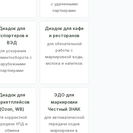
с удаленными
партнерами
Диадок для
Диадок для кафе
кспортеров и
и ресторанов
ВЭД
для обязательной
работы с
ля ускорения
маркировкой воды,
ументооборота с
молока и напитков
зарубежными
партнерами
Диадок для
ЭДО для
ркетплейсов
маркировки
(Ozon, WB)
Честный ЗНАК
ля корректной
для автоматической
ередачи УПД и
передачи кодов
обмена
маркировки в