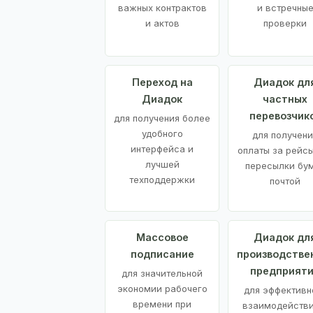
важных контрактов
и встречны
и актов
проверки
Переход на
Диадок дл
Диадок
частных
перевозчик
для получения более
удобного
для получени
интерфейса и
оплаты за рейсы
лучшей
пересылки бу
техподдержки
почтой
Массовое
Диадок дл
подписание
производстве
предприят
для значительной
экономии рабочего
для эффективн
времени при
взаимодействи