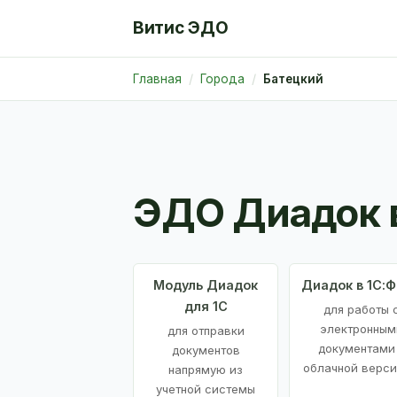
Витис ЭДО
Главная
Города
Батецкий
ЭДО Диадок 
Модуль Диадок
Диадок в 1С:
для 1С
для работы 
электронным
для отправки
документами
документов
облачной верси
напрямую из
учетной системы