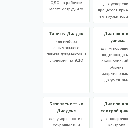
ЭДО на рабочем
для ускорен
месте сотрудника
процессов при
и отгрузки тов
Тарифы Диадок
Диадок дл
туризма
для выбора
оптимального
для мгновенн
пакета документов и
подтвержден
экономии на ЭДО
бронирований
обмена
закрывающи
документам
Безопасность в
Диадок дл
Диадоке
застройщик
для уверенности в
для прозрачно
сохранности и
контроля