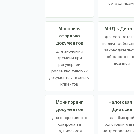
сотрудникам
Массовая
МЧД в Диад
отправка
для соответст
документов
новым требова
законодательс
для экономии
об электронн
времени при
подписи
регулярной
рассылке типовых
документов тысячам
клиентов
Мониторинг
Налоговая 
документов
Диадоке
для оперативного
для быстро
контроля за
подготовки отв
подписанием
на требования