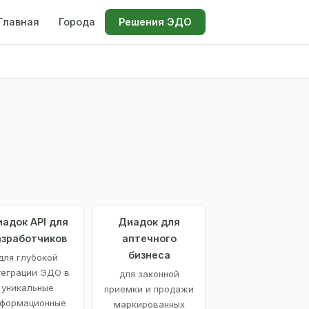
Главная
Города
Решения ЭДО
адок API для
Диадок для
азработчиков
аптечного
бизнеса
для глубокой
теграции ЭДО в
для законной
уникальные
приемки и продажи
формационные
маркированных