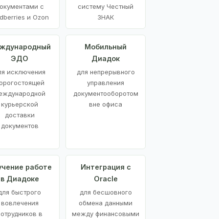
окументами с
систему Честный
dberries и Ozon
ЗНАК
ждународный
Мобильный
ЭДО
Диадок
ля исключения
для непрерывного
орогостоящей
управления
еждународной
документооборотом
курьерской
вне офиса
доставки
документов
учение работе
Интеграция с
в Диадоке
Oracle
для быстрого
для бесшовного
вовлечения
обмена данными
сотрудников в
между финансовыми