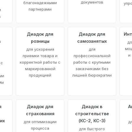
документов
благонадежными
упр
партнерами
м
в
а
Диадок для
Диадок для
Инт
в
розницы
самозанятых
дл
мощ
для ускорения
для
и
приемки товара и
профессиональной
корректной работы с
работы с крупными
 с
маркированной
заказчиками без
продукцией
лишней бюрократии
ми
мы
я
Диадок для
Диадок в
А
страхования
строительстве
их
(КС-2, КС-3)
для оптимизации
д
процесса
для быстрого