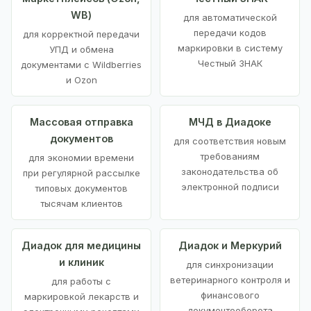
WB)
для автоматической
передачи кодов
для корректной передачи
маркировки в систему
УПД и обмена
Честный ЗНАК
документами с Wildberries
и Ozon
Массовая отправка
МЧД в Диадоке
документов
для соответствия новым
требованиям
для экономии времени
законодательства об
при регулярной рассылке
электронной подписи
типовых документов
тысячам клиентов
Диадок для медицины
Диадок и Меркурий
и клиник
для синхронизации
ветеринарного контроля и
для работы с
финансового
маркировкой лекарств и
документооборота