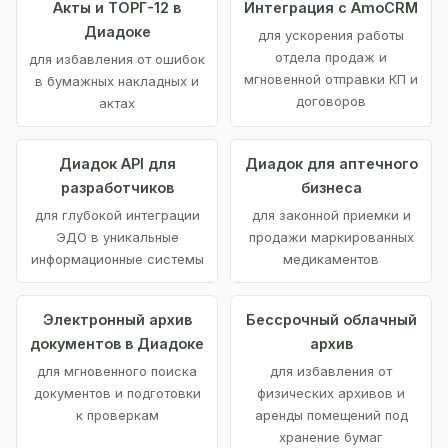
Акты и ТОРГ-12 в
Интеграция с AmoCRM
Диадоке
для ускорения работы
отдела продаж и
для избавления от ошибок
мгновенной отправки КП и
в бумажных накладных и
договоров
актах
Диадок API для
Диадок для аптечного
разработчиков
бизнеса
для глубокой интеграции
для законной приемки и
ЭДО в уникальные
продажи маркированных
информационные системы
медикаментов
Электронный архив
Бессрочный облачный
документов в Диадоке
архив
для мгновенного поиска
для избавления от
документов и подготовки
физических архивов и
к проверкам
аренды помещений под
хранение бумаг