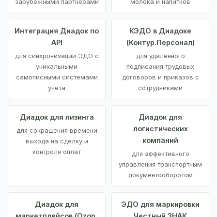
зарубежными партнерами
молока и напитков
Интеграция Диадок по
КЭДО в Диадоке
API
(Контур.Персонал)
для синхронизации ЭДО с
для удаленного
уникальными
подписания трудовых
самописными системами
договоров и приказов с
учета
сотрудниками
Диадок для лизинга
Диадок для
логистических
для сокращения времени
компаний
выхода на сделку и
контроля оплат
для эффективного
управления транспортным
документооборотом
Диадок для
ЭДО для маркировки
маркетплейсов (Ozon,
Честный ЗНАК