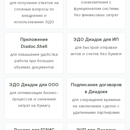
ознакомления с
для получения ответов на
функционалом системы
сложные вопросы по
без финансовых затрат
внедрению и
использованию ЭДО
Приложение
ЭДО Диадок для ИП
Diadoc.Shell
для быстрой отправки
актов и счетов без бумаги
для повышения удобства
работы при больших
объемах документов
ЭДО Диадок для ООО
Подписание договоров
в Диадоке
для оптимизации бизнес-
процессов и снижения
для сокращения времени
затрат на бумагу
на заключение сделок с
удаленными партнерами
Диадок для ЕГАИС
ЭЦП для Диадока