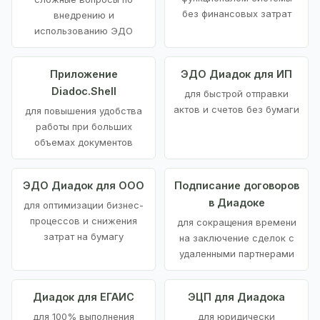
без финансовых затрат
внедрению и
использованию ЭДО
Приложение
ЭДО Диадок для ИП
Diadoc.Shell
для быстрой отправки
актов и счетов без бумаги
для повышения удобства
работы при больших
объемах документов
ЭДО Диадок для ООО
Подписание договоров
в Диадоке
для оптимизации бизнес-
процессов и снижения
для сокращения времени
затрат на бумагу
на заключение сделок с
удаленными партнерами
Диадок для ЕГАИС
ЭЦП для Диадока
для 100% выполнения
для юридически