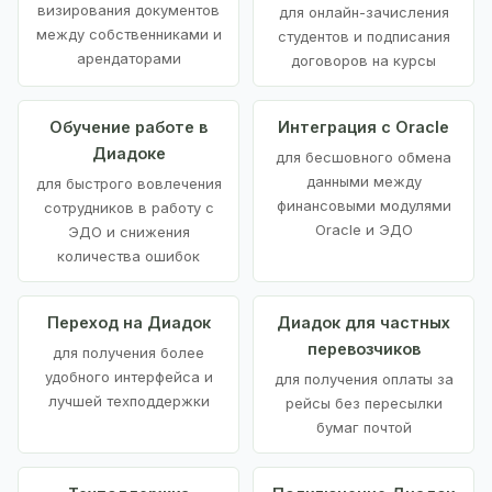
визирования документов
для онлайн-зачисления
между собственниками и
студентов и подписания
арендаторами
договоров на курсы
Обучение работе в
Интеграция с Oracle
Диадоке
для бесшовного обмена
данными между
для быстрого вовлечения
финансовыми модулями
сотрудников в работу с
Oracle и ЭДО
ЭДО и снижения
количества ошибок
Переход на Диадок
Диадок для частных
перевозчиков
для получения более
удобного интерфейса и
для получения оплаты за
лучшей техподдержки
рейсы без пересылки
бумаг почтой