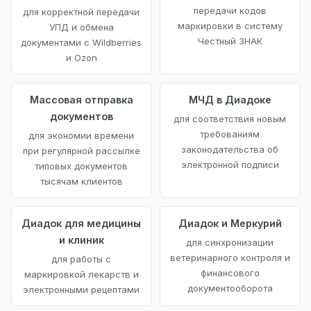
передачи кодов
для корректной передачи
маркировки в систему
УПД и обмена
Честный ЗНАК
документами с Wildberries
и Ozon
Массовая отправка
МЧД в Диадоке
документов
для соответствия новым
требованиям
для экономии времени
законодательства об
при регулярной рассылке
электронной подписи
типовых документов
тысячам клиентов
Диадок для медицины
Диадок и Меркурий
и клиник
для синхронизации
ветеринарного контроля и
для работы с
финансового
маркировкой лекарств и
документооборота
электронными рецептами