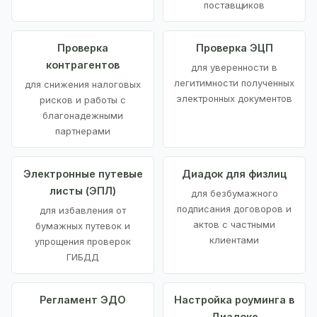
поставщиков
Проверка
Проверка ЭЦП
контрагентов
для уверенности в
легитимности полученных
для снижения налоговых
электронных документов
рисков и работы с
благонадежными
партнерами
Электронные путевые
Диадок для физлиц
листы (ЭПЛ)
для безбумажного
подписания договоров и
для избавления от
актов с частными
бумажных путевок и
клиентами
упрощения проверок
ГИБДД
Регламент ЭДО
Настройка роуминга в
Диадоке