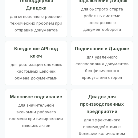
Техподдержка
Подключение Диадок
Диадока
для быстрого старта
работы в системе
для мгновенного решения
электронного
технических проблем при
документооборота
отправке документов
Внедрение API под
Подписание в Диадоке
ключ
для удаленного
согласования документов
для реализации сложных
без физического
кастомных цепочек
присутствия сторон
обмена документами
Массовое подписание
Диадок для
производственных
для значительной
предприятий
экономии рабочего
времени при визировании
для эффективного
типовых актов
взаимодействия с
большим количеством