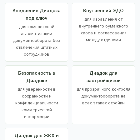
Внедрение Диадока
Внутренний ЭДО
под ключ
для избавления от
внутреннего бумажного
для комплексной
хаоса и согласования
автоматизации
между отделами
документооборота без
отвлечения штатных
сотрудников
Безопасность в
Диадок для
Диадоке
застройщиков
для уверенности в
для прозрачного контроля
сохранности и
документооборота на
конфиденциальности
всех этапах стройки
коммерческой
информации
Диадок для ЖКХ и