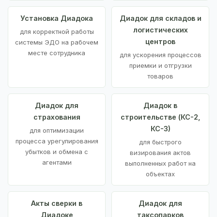
Установка Диадока
Диадок для складов и
логистических
для корректной работы
центров
системы ЭДО на рабочем
месте сотрудника
для ускорения процессов
приемки и отгрузки
товаров
Диадок для
Диадок в
страхования
строительстве (КС-2,
КС-3)
для оптимизации
процесса урегулирования
для быстрого
убытков и обмена с
визирования актов
агентами
выполненных работ на
объектах
Акты сверки в
Диадок для
Диадоке
таксопарков