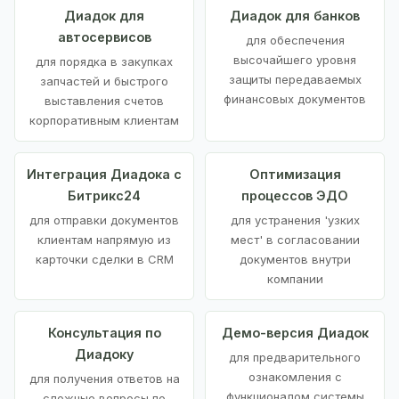
Диадок для
Диадок для банков
автосервисов
для обеспечения
высочайшего уровня
для порядка в закупках
защиты передаваемых
запчастей и быстрого
финансовых документов
выставления счетов
корпоративным клиентам
Интеграция Диадока с
Оптимизация
Битрикс24
процессов ЭДО
для отправки документов
для устранения 'узких
клиентам напрямую из
мест' в согласовании
карточки сделки в CRM
документов внутри
компании
Консультация по
Демо-версия Диадок
Диадоку
для предварительного
ознакомления с
для получения ответов на
функционалом системы
сложные вопросы по