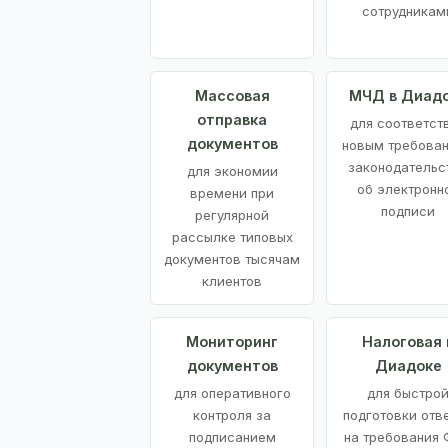
сотрудникам
Массовая
МЧД в Диад
отправка
для соответст
документов
новым требова
законодательс
для экономии
об электронн
времени при
подписи
регулярной
рассылке типовых
документов тысячам
клиентов
Мониторинг
Налоговая 
документов
Диадоке
для оперативного
для быстро
контроля за
подготовки отв
подписанием
на требования