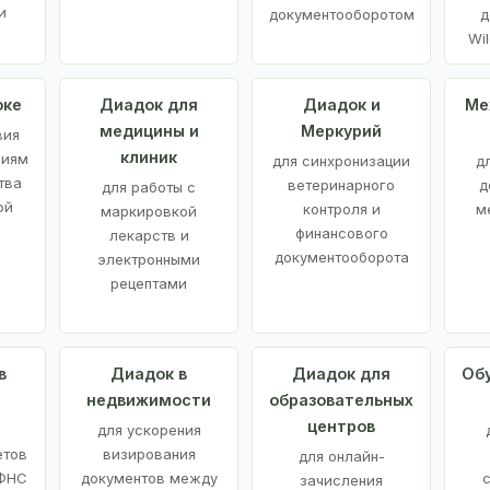
и
документооборотом
д
Wil
оке
Диадок для
Диадок и
Ме
медицины и
Меркурий
вия
клиник
ниям
для синхронизации
д
тва
ветеринарного
д
для работы с
ой
контроля и
м
маркировкой
финансового
лекарств и
документооборота
электронными
рецептами
в
Диадок в
Диадок для
Об
недвижимости
образовательных
центров
й
для ускорения
етов
визирования
для онлайн-
 ФНС
документов между
зачисления