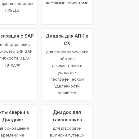
частными клиентами
ощения проверок
ГИБДД
еграция с SAP
Диадок для АПК и
СХ
я объединения
ностей ERP SAP
для своевременного
 гибкости ЭДО
обмена
Диадок
документами в
условиях
географической
удаленности
хозяйств
кты сверки в
Диадок для
Диадоке
таксопарков
ля сокращения
для массовой
времени на
выписки путевых