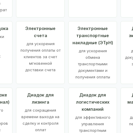
з
трат
дока
Электронные
Электронные
счета
транспортные
э
ки
накладные (ЭТрН)
для ускорения
получения оплаты от
для ускорения
д
х
клиентов за счет
обмена
док
мгновенной
транспортными
доставки счета
документами и
получения оплаты
оке
Диадок для
Диадок для
нал)
лизинга
логистических
ма
компаний
го
для сокращения
времени выхода на
для эффективного
д
оров
сделку и контроля
управления
п
с
оплат
транспортным