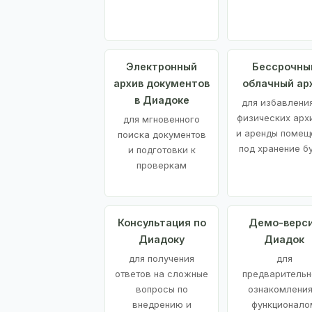
Электронный
Бессрочны
архив документов
облачный ар
в Диадоке
для избавления
физических арх
для мгновенного
и аренды помещ
поиска документов
под хранение б
и подготовки к
проверкам
Консультация по
Демо-верс
Диадоку
Диадок
для получения
для
ответов на сложные
предварительн
вопросы по
ознакомления
внедрению и
функционало