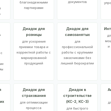
документов
благонадежными
упр
партнерами
м
в
а
Диадок для
Диадок для
Инт
в
розницы
самозанятых
дл
мощ
для ускорения
для
и
приемки товара и
профессиональной
корректной работы с
работы с крупными
 с
маркированной
заказчиками без
продукцией
лишней бюрократии
ми
мы
я
Диадок для
Диадок в
А
страхования
строительстве
их
(КС-2, КС-3)
для оптимизации
д
процесса
для быстрого