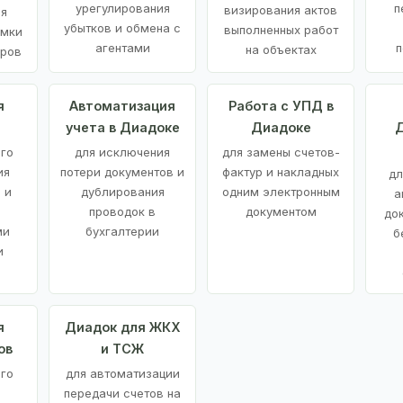
урегулирования
п
визирования актов
ия
убытков и обмена с
выполненных работ
емки
агентами
п
на объектах
аров
я
Автоматизация
Работа с УПД в
учета в Диадоке
Диадоке
Д
ого
для исключения
для замены счетов-
ия
потери документов и
фактур и накладных
дл
 и
дублирования
одним электронным
а
проводок в
документом
до
ми
бухгалтерии
б
и
я
Диадок для ЖКХ
ов
и ТСЖ
го
для автоматизации
передачи счетов на