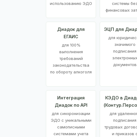
использованию ЭДО
системы бе
финансовых за
Диадок для
ЭЦП для Диа
ЕГАИС
для юридичес
значимого
для 100%
подписания
выполнения
электронны
требований
документов
законодательства
по обороту алкоголя
Интеграция
КЭДО в Диад
Диадок по API
(Контур.Персо
для синхронизации
для удаленно
ЭДО с уникальными
подписания
самописными
трудовых догов
системами учета
и приказов 