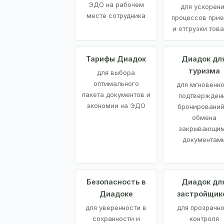
ЭДО на рабочем
для ускорен
месте сотрудника
процессов при
и отгрузки тов
Тарифы Диадок
Диадок дл
туризма
для выбора
оптимального
для мгновенн
пакета документов и
подтвержден
экономии на ЭДО
бронирований
обмена
закрывающи
документам
Безопасность в
Диадок дл
Диадоке
застройщик
для уверенности в
для прозрачно
сохранности и
контроля