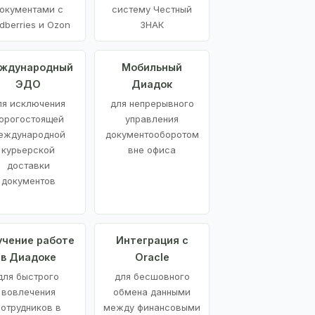
окументами с
систему Честный
dberries и Ozon
ЗНАК
ждународный
Мобильный
ЭДО
Диадок
ля исключения
для непрерывного
орогостоящей
управления
еждународной
документооборотом
курьерской
вне офиса
доставки
документов
учение работе
Интеграция с
в Диадоке
Oracle
для быстрого
для бесшовного
вовлечения
обмена данными
сотрудников в
между финансовыми