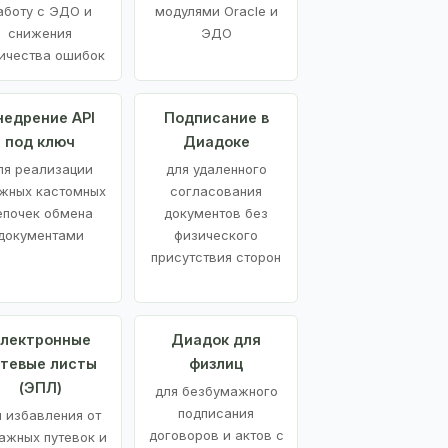
аботу с ЭДО и
модулями Oracle и
снижения
ЭДО
ичества ошибок
недрение API
Подписание в
под ключ
Диадоке
ля реализации
для удаленного
жных кастомных
согласования
епочек обмена
документов без
документами
физического
присутствия сторон
лектронные
Диадок для
утевые листы
физлиц
(ЭПЛ)
для безбумажного
подписания
я избавления от
договоров и актов с
ажных путевок и