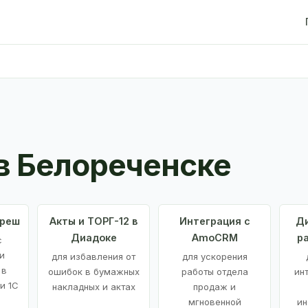
в Белореченске
Фреш
Акты и ТОРГ-12 в
Интеграция с
Ди
Диадоке
AmoCRM
р
с
и
для избавления от
для ускорения
 в
ошибок в бумажных
работы отдела
ин
и 1С
накладных и актах
продаж и
мгновенной
ин