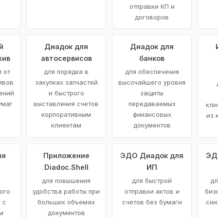
отправки КП и
договоров
й
Диадок для
Диадок для
хив
автосервисов
банков
 от
для порядка в
для обеспечения
ивов
закупках запчастей
высочайшего уровня
ений
и быстрого
защиты
умаг
выставления счетов
передаваемых
кли
корпоративным
финансовых
из 
клиентам
документов
ия
Приложение
ЭДО Диадок для
ЭД
Diadoc.Shell
ИП
для повышения
для быстрой
дл
ого
удобства работы при
отправки актов и
биз
 с
больших объемах
счетов без бумаги
сни
м
документов