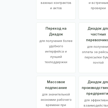
важных контрактов
и встречны
и актов
проверки
Переход на
Диадок дл
Диадок
частных
перевозчик
для получения более
удобного
для получени
интерфейса и
оплаты за рейсы
лучшей
пересылки бу
техподдержки
почтой
Массовое
Диадок дл
подписание
производстве
предприят
для значительной
экономии рабочего
для эффективн
времени при
взаимодействи