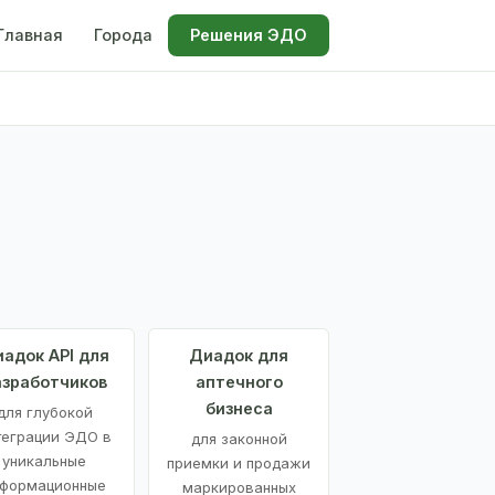
Главная
Города
Решения ЭДО
адок API для
Диадок для
азработчиков
аптечного
бизнеса
для глубокой
теграции ЭДО в
для законной
уникальные
приемки и продажи
формационные
маркированных