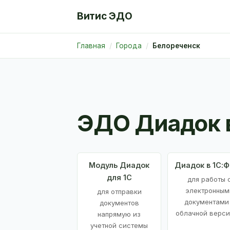
Витис ЭДО
Главная
Города
Белореченск
ЭДО Диадок 
Модуль Диадок
Диадок в 1С:
для 1С
для работы 
электронным
для отправки
документами
документов
облачной верси
напрямую из
учетной системы