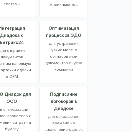
системы
медикаментов
Интеграция
Оптимизация
Диадока с
процессов ЭДО
Битрикс24
для устранения
'узких мест' в
для отправки
согласовании
документов
документов внутри
ентам напрямую
компании
карточки сделки
в CRM
О Диадок для
Подписание
ООО
договоров в
Диадоке
я оптимизации
нес-процессов и
для сокращения
жения затрат на
времени на
бумагу
заключение сделок