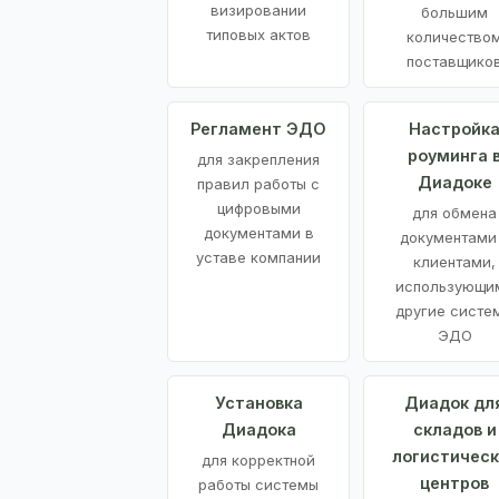
визировании
большим
типовых актов
количество
поставщико
Регламент ЭДО
Настройк
роуминга 
для закрепления
Диадоке
правил работы с
цифровыми
для обмена
документами в
документами
уставе компании
клиентами,
использующи
другие систе
ЭДО
Установка
Диадок дл
Диадока
складов и
логистическ
для корректной
центров
работы системы