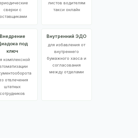
ериодические
листов водителям
сверки с
такси онлайн
оставщиками
Внедрение
Внутренний ЭДО
иадока под
для избавления от
ключ
внутреннего
бумажного хаоса и
я комплексной
согласования
втоматизации
между отделами
кументооборота
ез отвлечения
штатных
сотрудников