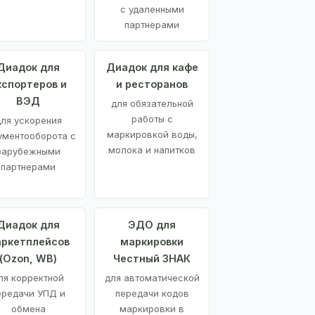
с удаленными
партнерами
Диадок для
Диадок для кафе
кспортеров и
и ресторанов
ВЭД
для обязательной
работы с
ля ускорения
маркировкой воды,
ументооборота с
молока и напитков
зарубежными
партнерами
Диадок для
ЭДО для
ркетплейсов
маркировки
(Ozon, WB)
Честный ЗНАК
ля корректной
для автоматической
ередачи УПД и
передачи кодов
обмена
маркировки в