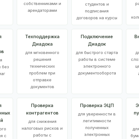
е
собственниками и
р
студентов и
арендаторами
подписания
кол
договоров на курсы
я
Техподдержка
Подключение
В
Диадока
Диадок
ов
для мгновенного
для быстрого старта
д
решения
работы в системе
сло
я
технических
электронного
ц
 без
проблем при
документооборота
маг
отправке
документов
я
Проверка
Проверка ЭЦП
Э
нных
контрагентов
п
для уверенности в
ий
легитимности
для снижения
полученных
налоговых рисков и
ого
дл
электронных
работы с
я с
бум