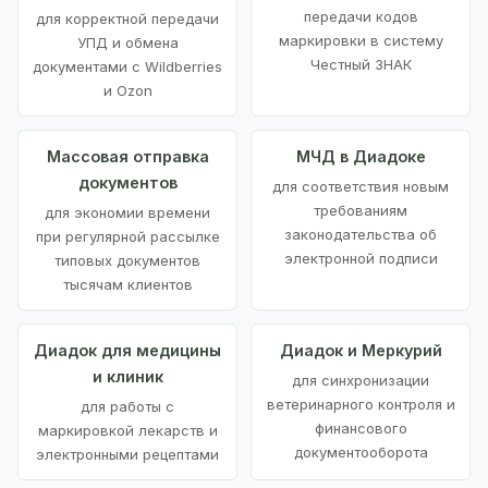
передачи кодов
для корректной передачи
маркировки в систему
УПД и обмена
Честный ЗНАК
документами с Wildberries
и Ozon
Массовая отправка
МЧД в Диадоке
документов
для соответствия новым
требованиям
для экономии времени
законодательства об
при регулярной рассылке
электронной подписи
типовых документов
тысячам клиентов
Диадок для медицины
Диадок и Меркурий
и клиник
для синхронизации
ветеринарного контроля и
для работы с
финансового
маркировкой лекарств и
документооборота
электронными рецептами