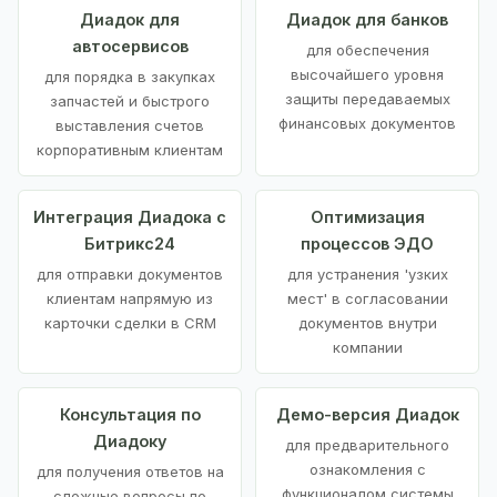
Диадок для
Диадок для банков
автосервисов
для обеспечения
высочайшего уровня
для порядка в закупках
защиты передаваемых
запчастей и быстрого
финансовых документов
выставления счетов
корпоративным клиентам
Интеграция Диадока с
Оптимизация
Битрикс24
процессов ЭДО
для отправки документов
для устранения 'узких
клиентам напрямую из
мест' в согласовании
карточки сделки в CRM
документов внутри
компании
Консультация по
Демо-версия Диадок
Диадоку
для предварительного
ознакомления с
для получения ответов на
функционалом системы
сложные вопросы по