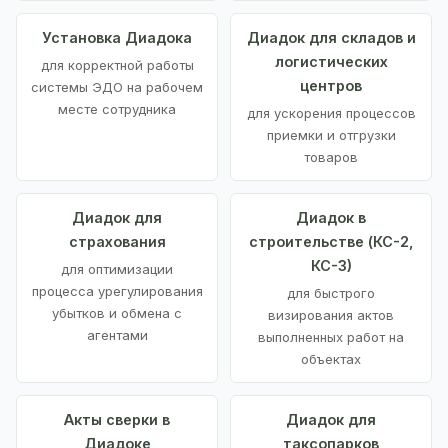
Установка Диадока
Диадок для складов и
логистических
для корректной работы
центров
системы ЭДО на рабочем
месте сотрудника
для ускорения процессов
приемки и отгрузки
товаров
Диадок для
Диадок в
страхования
строительстве (КС-2,
КС-3)
для оптимизации
процесса урегулирования
для быстрого
убытков и обмена с
визирования актов
агентами
выполненных работ на
объектах
Акты сверки в
Диадок для
Диадоке
таксопарков