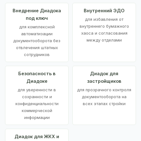
Внедрение Диадока
Внутренний ЭДО
под ключ
для избавления от
внутреннего бумажного
для комплексной
хаоса и согласования
автоматизации
между отделами
документооборота без
отвлечения штатных
сотрудников
Безопасность в
Диадок для
Диадоке
застройщиков
для уверенности в
для прозрачного контроля
сохранности и
документооборота на
конфиденциальности
всех этапах стройки
коммерческой
информации
Диадок для ЖКХ и