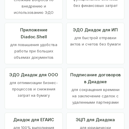
без финансовых затрат
внедрению и
использованию ЭДО
Приложение
ЭДО Диадок для ИП
Diadoc.Shell
для быстрой отправки
актов и счетов без бумаги
для повышения удобства
работы при больших
объемах документов
ЭДО Диадок для ООО
Подписание договоров
в Диадоке
для оптимизации бизнес-
процессов и снижения
для сокращения времени
затрат на бумагу
на заключение сделок с
удаленными партнерами
Диадок для ЕГАИС
ЭЦП для Диадока
для 100% выполнения
для юридически