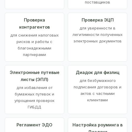
поставщиков
Проверка
Проверка ЭЦП
контрагентов
для уверенности в
легитимности полученных
для снижения налоговых
электронных документов
рисков и работы с
благонадежными
партнерами
Электронные путевые
Диадок для физлиц
листы (ЭПЛ)
для безбумажного
подписания договоров и
для избавления от
актов с частными
бумажных путевок и
клиентами
упрощения проверок
ГИБДД
Регламент ЭДО
Настройка роуминга в
Диадоке