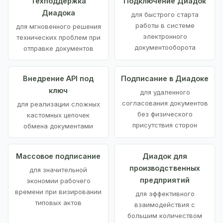
Техподдержка
Подключение Диадок
Диадока
для быстрого старта
работы в системе
для мгновенного решения
электронного
технических проблем при
документооборота
отправке документов
Внедрение API под
Подписание в Диадоке
ключ
для удаленного
согласования документов
для реализации сложных
без физического
кастомных цепочек
присутствия сторон
обмена документами
Массовое подписание
Диадок для
производственных
для значительной
предприятий
экономии рабочего
времени при визировании
для эффективного
типовых актов
взаимодействия с
большим количеством