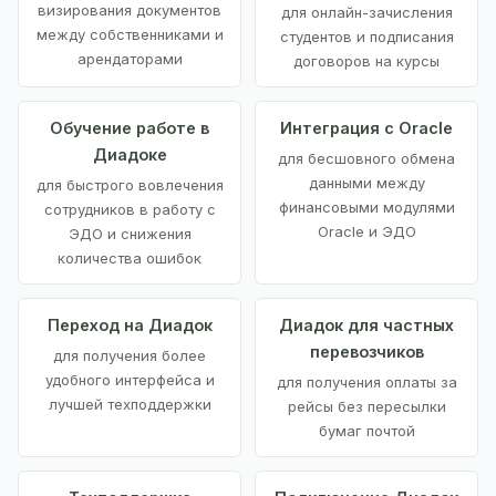
визирования документов
для онлайн-зачисления
между собственниками и
студентов и подписания
арендаторами
договоров на курсы
Обучение работе в
Интеграция с Oracle
Диадоке
для бесшовного обмена
данными между
для быстрого вовлечения
финансовыми модулями
сотрудников в работу с
Oracle и ЭДО
ЭДО и снижения
количества ошибок
Переход на Диадок
Диадок для частных
перевозчиков
для получения более
удобного интерфейса и
для получения оплаты за
лучшей техподдержки
рейсы без пересылки
бумаг почтой