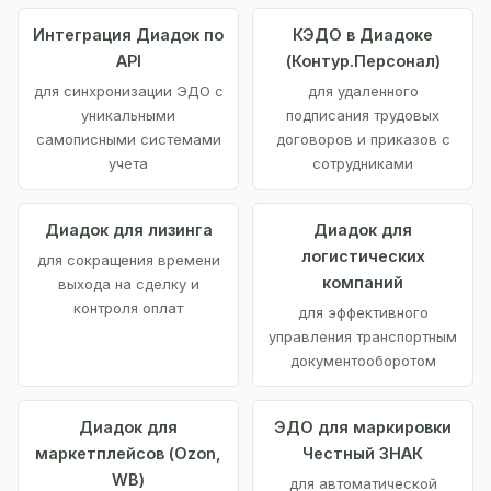
Интеграция Диадок по
КЭДО в Диадоке
API
(Контур.Персонал)
для синхронизации ЭДО с
для удаленного
уникальными
подписания трудовых
самописными системами
договоров и приказов с
учета
сотрудниками
Диадок для лизинга
Диадок для
логистических
для сокращения времени
компаний
выхода на сделку и
контроля оплат
для эффективного
управления транспортным
документооборотом
Диадок для
ЭДО для маркировки
маркетплейсов (Ozon,
Честный ЗНАК
WB)
для автоматической