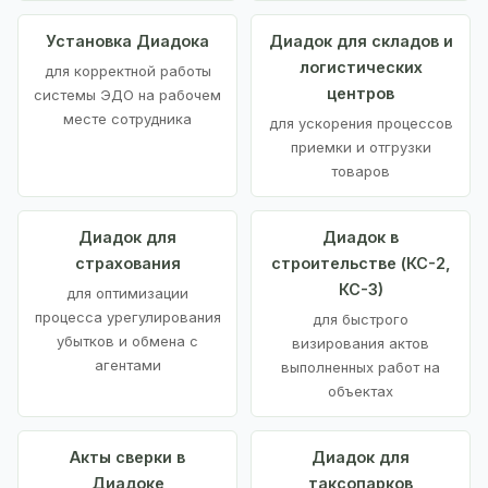
Установка Диадока
Диадок для складов и
логистических
для корректной работы
центров
системы ЭДО на рабочем
месте сотрудника
для ускорения процессов
приемки и отгрузки
товаров
Диадок для
Диадок в
страхования
строительстве (КС-2,
КС-3)
для оптимизации
процесса урегулирования
для быстрого
убытков и обмена с
визирования актов
агентами
выполненных работ на
объектах
Акты сверки в
Диадок для
Диадоке
таксопарков