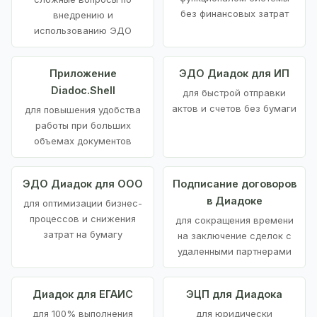
без финансовых затрат
внедрению и
использованию ЭДО
Приложение
ЭДО Диадок для ИП
Diadoc.Shell
для быстрой отправки
актов и счетов без бумаги
для повышения удобства
работы при больших
объемах документов
ЭДО Диадок для ООО
Подписание договоров
в Диадоке
для оптимизации бизнес-
процессов и снижения
для сокращения времени
затрат на бумагу
на заключение сделок с
удаленными партнерами
Диадок для ЕГАИС
ЭЦП для Диадока
для 100% выполнения
для юридически