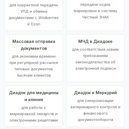
передачи кодов
для корректной передачи
маркировки в систему
УПД и обмена
Честный ЗНАК
документами с Wildberries
и Ozon
Массовая отправка
МЧД в Диадоке
документов
для соответствия новым
требованиям
для экономии времени
законодательства об
при регулярной рассылке
электронной подписи
типовых документов
тысячам клиентов
Диадок для медицины
Диадок и Меркурий
и клиник
для синхронизации
ветеринарного контроля и
для работы с
финансового
маркировкой лекарств и
документооборота
электронными рецептами