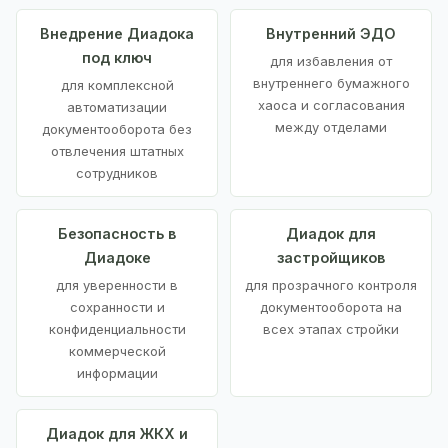
Внедрение Диадока
Внутренний ЭДО
под ключ
для избавления от
внутреннего бумажного
для комплексной
хаоса и согласования
автоматизации
между отделами
документооборота без
отвлечения штатных
сотрудников
Безопасность в
Диадок для
Диадоке
застройщиков
для уверенности в
для прозрачного контроля
сохранности и
документооборота на
конфиденциальности
всех этапах стройки
коммерческой
информации
Диадок для ЖКХ и