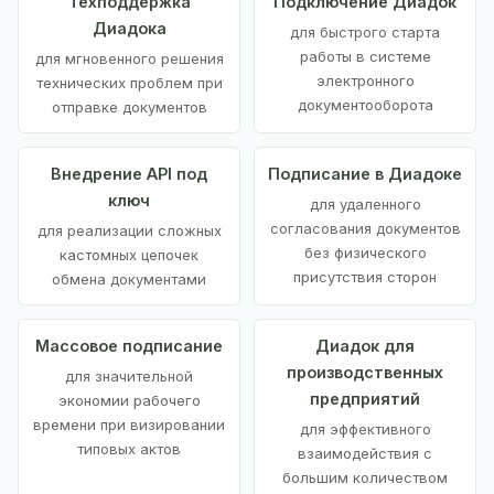
Техподдержка
Подключение Диадок
Диадока
для быстрого старта
работы в системе
для мгновенного решения
электронного
технических проблем при
документооборота
отправке документов
Внедрение API под
Подписание в Диадоке
ключ
для удаленного
согласования документов
для реализации сложных
без физического
кастомных цепочек
присутствия сторон
обмена документами
Массовое подписание
Диадок для
производственных
для значительной
предприятий
экономии рабочего
времени при визировании
для эффективного
типовых актов
взаимодействия с
большим количеством