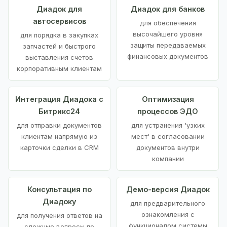
Диадок для
Диадок для банков
автосервисов
для обеспечения
высочайшего уровня
для порядка в закупках
защиты передаваемых
запчастей и быстрого
финансовых документов
выставления счетов
корпоративным клиентам
Интеграция Диадока с
Оптимизация
Битрикс24
процессов ЭДО
для отправки документов
для устранения 'узких
клиентам напрямую из
мест' в согласовании
карточки сделки в CRM
документов внутри
компании
Консультация по
Демо-версия Диадок
Диадоку
для предварительного
ознакомления с
для получения ответов на
функционалом системы
сложные вопросы по