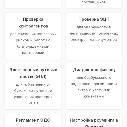
поставщиков
Проверка
Проверка ЭЦП
контрагентов
для уверенности в
легитимности полученных
для снижения налоговых
электронных документов
рисков и работы с
благонадежными
партнерами
Электронные путевые
Диадок для физлиц
листы (ЭПЛ)
для безбумажного
подписания договоров и
для избавления от
актов с частными
бумажных путевок и
клиентами
упрощения проверок
ГИБДД
Регламент ЭДО
Настройка роуминга в
Диадоке