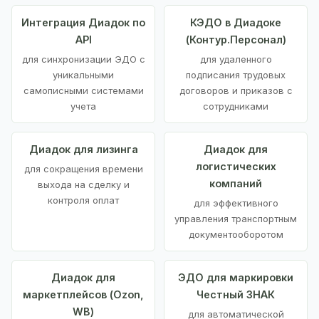
Интеграция Диадок по
КЭДО в Диадоке
API
(Контур.Персонал)
для синхронизации ЭДО с
для удаленного
уникальными
подписания трудовых
самописными системами
договоров и приказов с
учета
сотрудниками
Диадок для лизинга
Диадок для
логистических
для сокращения времени
компаний
выхода на сделку и
контроля оплат
для эффективного
управления транспортным
документооборотом
Диадок для
ЭДО для маркировки
маркетплейсов (Ozon,
Честный ЗНАК
WB)
для автоматической