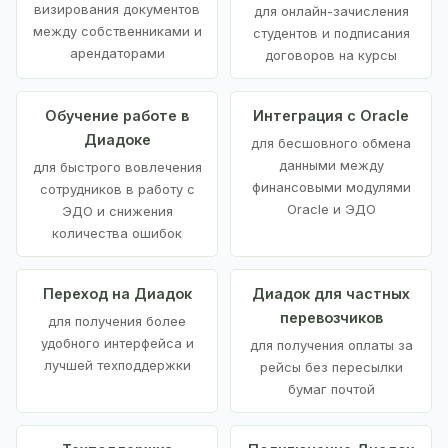
визирования документов
для онлайн-зачисления
между собственниками и
студентов и подписания
арендаторами
договоров на курсы
Обучение работе в
Интеграция с Oracle
Диадоке
для бесшовного обмена
данными между
для быстрого вовлечения
финансовыми модулями
сотрудников в работу с
Oracle и ЭДО
ЭДО и снижения
количества ошибок
Переход на Диадок
Диадок для частных
перевозчиков
для получения более
удобного интерфейса и
для получения оплаты за
лучшей техподдержки
рейсы без пересылки
бумаг почтой