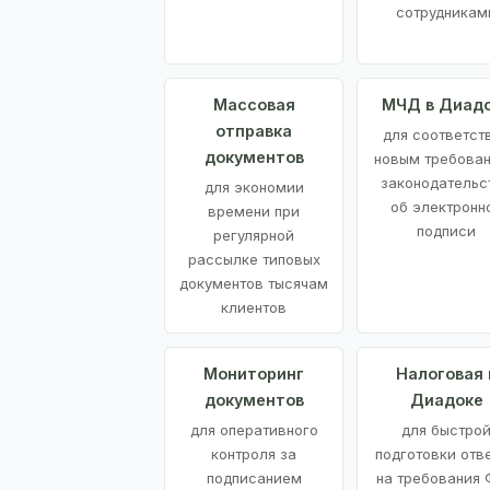
сотрудникам
Массовая
МЧД в Диад
отправка
для соответст
документов
новым требова
законодательс
для экономии
об электронн
времени при
подписи
регулярной
рассылке типовых
документов тысячам
клиентов
Мониторинг
Налоговая 
документов
Диадоке
для оперативного
для быстро
контроля за
подготовки отв
подписанием
на требования