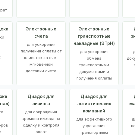
з
трат
дока
Электронные
Электронные
счета
транспортные
э
ки
накладные (ЭТрН)
для ускорения
получения оплаты от
для ускорения
д
х
клиентов за счет
обмена
док
мгновенной
транспортными
доставки счета
документами и
получения оплаты
оке
Диадок для
Диадок для
нал)
лизинга
логистических
ма
компаний
го
для сокращения
времени выхода на
для эффективного
д
оров
сделку и контроля
управления
п
с
оплат
транспортным