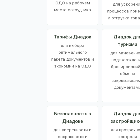
ЭДО на рабочем
для ускорен
месте сотрудника
процессов при
и отгрузки тов
Тарифы Диадок
Диадок дл
туризма
для выбора
оптимального
для мгновенн
пакета документов и
подтвержден
экономии на ЭДО
бронирований
обмена
закрывающи
документам
Безопасность в
Диадок дл
Диадоке
застройщик
для уверенности в
для прозрачно
сохранности и
контроля