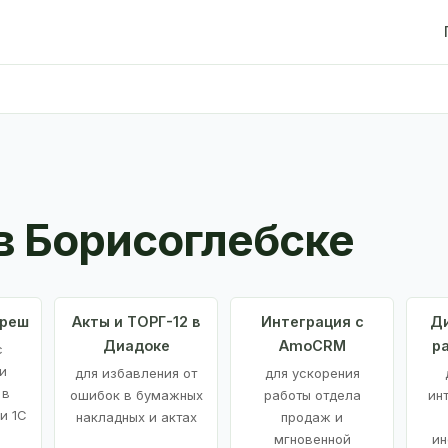
в Борисоглебске
Фреш
Акты и ТОРГ-12 в
Интеграция с
Ди
Диадоке
AmoCRM
р
с
и
для избавления от
для ускорения
 в
ошибок в бумажных
работы отдела
ин
и 1С
накладных и актах
продаж и
мгновенной
ин