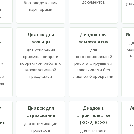
документов
благонадежными
упр
партнерами
м
в
а
Диадок для
Диадок для
Инт
в
розницы
самозанятых
дл
мощ
для ускорения
для
и
приемки товара и
профессиональной
корректной работы с
работы с крупными
 с
маркированной
заказчиками без
продукцией
лишней бюрократии
ми
мы
я
Диадок для
Диадок в
А
страхования
строительстве
их
(КС-2, КС-3)
для оптимизации
д
процесса
для быстрого