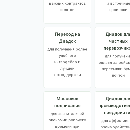
важных контрактов
и встречны
и актов
проверки
Переход на
Диадок дл
Диадок
частных
перевозчик
для получения более
удобного
для получени
интерфейса и
оплаты за рейсы
лучшей
пересылки бу
техподдержки
почтой
Массовое
Диадок дл
подписание
производстве
предприят
для значительной
экономии рабочего
для эффективн
времени при
взаимодействи