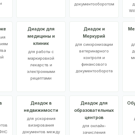
и
документооборотом
д
Wil
оке
Диадок для
Диадок и
Ме
медицины и
Меркурий
вия
клиник
ниям
для синхронизации
д
тва
ветеринарного
д
для работы с
ой
контроля и
м
маркировкой
финансового
лекарств и
документооборота
электронными
рецептами
в
Диадок в
Диадок для
Об
недвижимости
образовательных
центров
й
для ускорения
етов
визирования
для онлайн-
 ФНС
документов между
зачисления