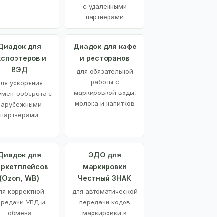
с удаленными
партнерами
Диадок для
Диадок для кафе
кспортеров и
и ресторанов
ВЭД
для обязательной
работы с
ля ускорения
маркировкой воды,
ументооборота с
молока и напитков
зарубежными
партнерами
Диадок для
ЭДО для
ркетплейсов
маркировки
(Ozon, WB)
Честный ЗНАК
ля корректной
для автоматической
ередачи УПД и
передачи кодов
обмена
маркировки в