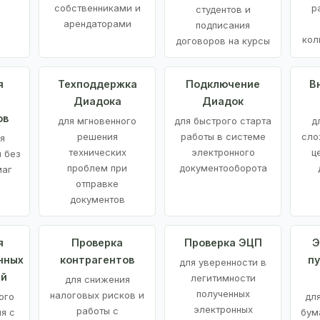
е
собственниками и
р
студентов и
арендаторами
подписания
кол
договоров на курсы
я
Техподдержка
Подключение
В
Диадока
Диадок
ов
для мгновенного
для быстрого старта
д
решения
работы в системе
сло
я
технических
электронного
ц
 без
проблем при
документооборота
маг
отправке
документов
я
Проверка
Проверка ЭЦП
Э
нных
контрагентов
п
для уверенности в
ий
легитимности
для снижения
полученных
налоговых рисков и
ого
дл
электронных
работы с
я с
бум