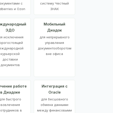
окументами с
систему Честный
dberries и Ozon
ЗНАК
ждународный
Мобильный
ЭДО
Диадок
ля исключения
для непрерывного
орогостоящей
управления
еждународной
документооборотом
курьерской
вне офиса
доставки
документов
учение работе
Интеграция с
в Диадоке
Oracle
для быстрого
для бесшовного
вовлечения
обмена данными
сотрудников в
между финансовыми