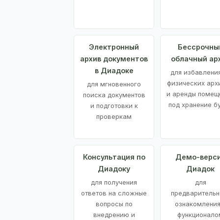
Электронный
Бессрочны
архив документов
облачный ар
в Диадоке
для избавления
физических арх
для мгновенного
и аренды помещ
поиска документов
под хранение б
и подготовки к
проверкам
Консультация по
Демо-верс
Диадоку
Диадок
для получения
для
ответов на сложные
предварительн
вопросы по
ознакомления
внедрению и
функционало