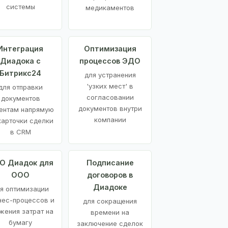
системы
медикаментов
Интеграция
Оптимизация
Диадока с
процессов ЭДО
Битрикс24
для устранения
'узких мест' в
для отправки
согласовании
документов
документов внутри
ентам напрямую
компании
карточки сделки
в CRM
О Диадок для
Подписание
ООО
договоров в
Диадоке
я оптимизации
нес-процессов и
для сокращения
жения затрат на
времени на
бумагу
заключение сделок