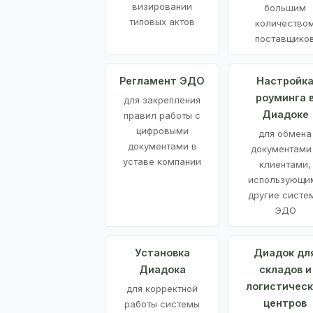
визировании
большим
типовых актов
количество
поставщико
Регламент ЭДО
Настройк
роуминга 
для закрепления
Диадоке
правил работы с
цифровыми
для обмена
документами в
документами
уставе компании
клиентами,
использующи
другие систе
ЭДО
Установка
Диадок дл
Диадока
складов и
логистическ
для корректной
центров
работы системы