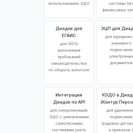
использованию ЭДО
системы бе
финансовых за
Диадок для
ЭЦП для Диа
ЕГАИС
для юридичес
значимого
для 100%
подписания
выполнения
электронны
требований
документов
законодательства
по обороту алкоголя
Интеграция
КЭДО в Диад
Диадок по API
(Контур.Персо
для синхронизации
для удаленно
ЭДО с уникальными
подписания
самописными
трудовых догов
системами учета
и приказов 