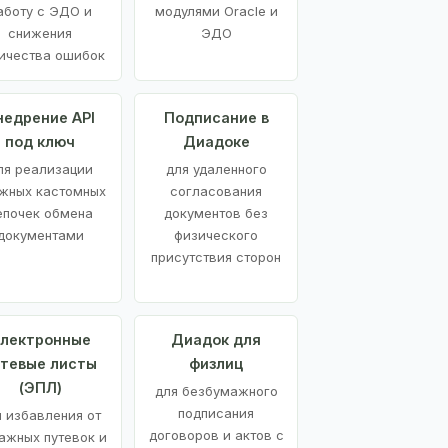
аботу с ЭДО и
модулями Oracle и
снижения
ЭДО
ичества ошибок
недрение API
Подписание в
под ключ
Диадоке
ля реализации
для удаленного
жных кастомных
согласования
епочек обмена
документов без
документами
физического
присутствия сторон
лектронные
Диадок для
утевые листы
физлиц
(ЭПЛ)
для безбумажного
подписания
я избавления от
договоров и актов с
ажных путевок и