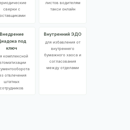
ериодические
листов водителям
сверки с
такси онлайн
оставщиками
Внедрение
Внутренний ЭДО
иадока под
для избавления от
ключ
внутреннего
бумажного хаоса и
я комплексной
согласования
втоматизации
между отделами
кументооборота
ез отвлечения
штатных
сотрудников