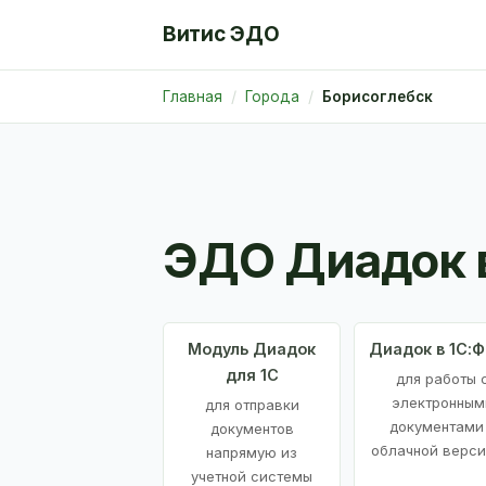
Витис ЭДО
Главная
Города
Борисоглебск
ЭДО Диадок 
Модуль Диадок
Диадок в 1С:
для 1С
для работы 
электронным
для отправки
документами
документов
облачной верси
напрямую из
учетной системы