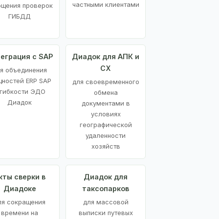
частными клиентами
ощения проверок
ГИБДД
еграция с SAP
Диадок для АПК и
СХ
я объединения
ностей ERP SAP
для своевременного
 гибкости ЭДО
обмена
Диадок
документами в
условиях
географической
удаленности
хозяйств
кты сверки в
Диадок для
Диадоке
таксопарков
ля сокращения
для массовой
времени на
выписки путевых