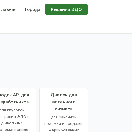
Главная
Города
Решения ЭДО
адок API для
Диадок для
азработчиков
аптечного
бизнеса
для глубокой
теграции ЭДО в
для законной
уникальные
приемки и продажи
формационные
маркированных