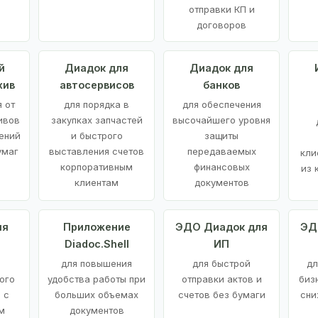
отправки КП и
договоров
й
Диадок для
Диадок для
хив
автосервисов
банков
 от
для порядка в
для обеспечения
ивов
закупках запчастей
высочайшего уровня
ений
и быстрого
защиты
умаг
выставления счетов
передаваемых
кли
корпоративным
финансовых
из 
клиентам
документов
ия
Приложение
ЭДО Диадок для
ЭД
Diadoc.Shell
ИП
для повышения
для быстрой
дл
ого
удобства работы при
отправки актов и
биз
 с
больших объемах
счетов без бумаги
сни
м
документов