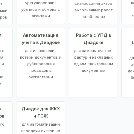
урегулирования
п
визирования актов
ия
убытков и обмена с
выполненных работ
емки
агентами
п
на объектах
аров
я
Автоматизация
Работа с УПД в
учета в Диадоке
Диадоке
Д
ого
для исключения
для замены счетов-
ия
потери документов и
фактур и накладных
дл
 и
дублирования
одним электронным
а
проводок в
документом
до
ми
бухгалтерии
б
и
я
Диадок для ЖКХ
ов
и ТСЖ
го
для автоматизации
передачи счетов на