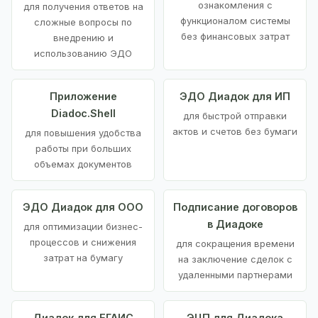
ознакомления с
для получения ответов на
функционалом системы
сложные вопросы по
без финансовых затрат
внедрению и
использованию ЭДО
Приложение
ЭДО Диадок для ИП
Diadoc.Shell
для быстрой отправки
актов и счетов без бумаги
для повышения удобства
работы при больших
объемах документов
ЭДО Диадок для ООО
Подписание договоров
в Диадоке
для оптимизации бизнес-
процессов и снижения
для сокращения времени
затрат на бумагу
на заключение сделок с
удаленными партнерами
Диадок для ЕГАИС
ЭЦП для Диадока