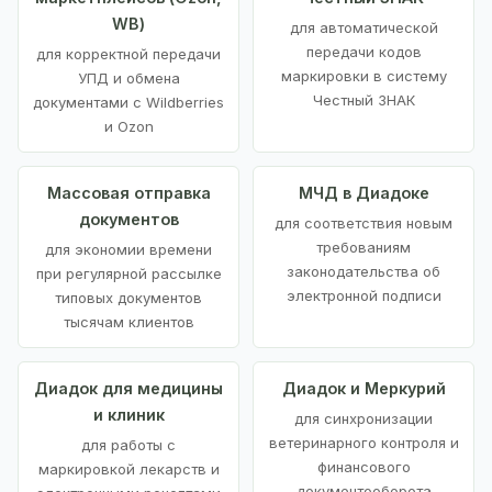
WB)
для автоматической
передачи кодов
для корректной передачи
маркировки в систему
УПД и обмена
Честный ЗНАК
документами с Wildberries
и Ozon
Массовая отправка
МЧД в Диадоке
документов
для соответствия новым
требованиям
для экономии времени
законодательства об
при регулярной рассылке
электронной подписи
типовых документов
тысячам клиентов
Диадок для медицины
Диадок и Меркурий
и клиник
для синхронизации
ветеринарного контроля и
для работы с
финансового
маркировкой лекарств и
документооборота