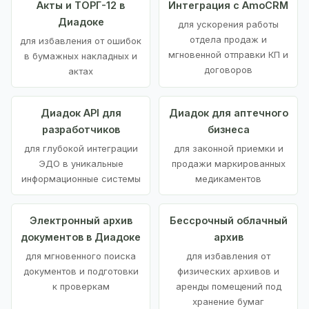
Акты и ТОРГ-12 в
Интеграция с AmoCRM
Диадоке
для ускорения работы
отдела продаж и
для избавления от ошибок
мгновенной отправки КП и
в бумажных накладных и
договоров
актах
Диадок API для
Диадок для аптечного
разработчиков
бизнеса
для глубокой интеграции
для законной приемки и
ЭДО в уникальные
продажи маркированных
информационные системы
медикаментов
Электронный архив
Бессрочный облачный
документов в Диадоке
архив
для мгновенного поиска
для избавления от
документов и подготовки
физических архивов и
к проверкам
аренды помещений под
хранение бумаг