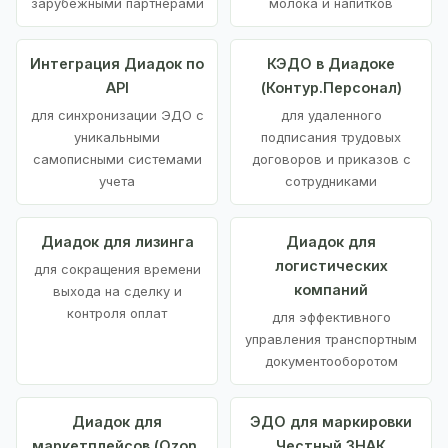
зарубежными партнерами
молока и напитков
Интеграция Диадок по
КЭДО в Диадоке
API
(Контур.Персонал)
для синхронизации ЭДО с
для удаленного
уникальными
подписания трудовых
самописными системами
договоров и приказов с
учета
сотрудниками
Диадок для лизинга
Диадок для
логистических
для сокращения времени
компаний
выхода на сделку и
контроля оплат
для эффективного
управления транспортным
документооборотом
Диадок для
ЭДО для маркировки
маркетплейсов (Ozon,
Честный ЗНАК