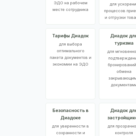
ЭДО на рабочем
для ускорен
месте сотрудника
процессов при
и отгрузки тов
Тарифы Диадок
Диадок дл
туризма
для выбора
оптимального
для мгновенн
пакета документов и
подтвержден
экономии на ЭДО
бронирований
обмена
закрывающи
документам
Безопасность в
Диадок дл
Диадоке
застройщик
для уверенности в
для прозрачно
сохранности и
контроля