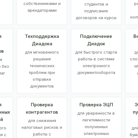
е
собственниками и
р
студентов и
арендаторами
подписания
кол
договоров на курсы
я
Техподдержка
Подключение
В
Диадока
Диадок
ов
для мгновенного
для быстрого старта
д
решения
работы в системе
сло
я
технических
электронного
ц
 без
проблем при
документооборота
маг
отправке
документов
я
Проверка
Проверка ЭЦП
Э
нных
контрагентов
п
для уверенности в
ий
легитимности
для снижения
полученных
налоговых рисков и
ого
дл
электронных
работы с
я с
бум