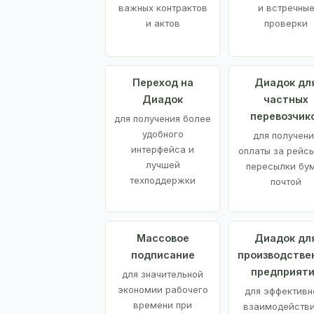
важных контрактов
и встречны
и актов
проверки
Переход на
Диадок дл
Диадок
частных
перевозчик
для получения более
удобного
для получени
интерфейса и
оплаты за рейсы
лучшей
пересылки бу
техподдержки
почтой
Массовое
Диадок дл
подписание
производстве
предприят
для значительной
экономии рабочего
для эффективн
времени при
взаимодействи