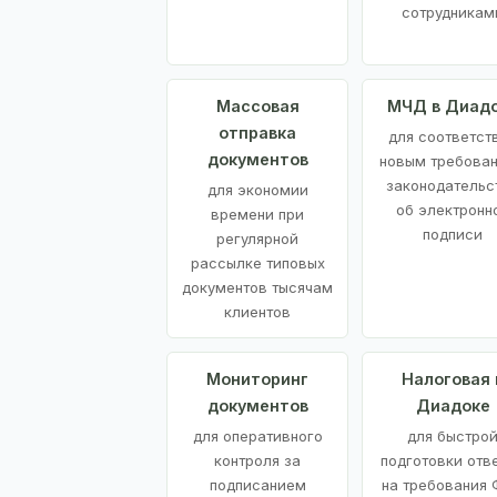
сотрудникам
Массовая
МЧД в Диад
отправка
для соответст
документов
новым требова
законодательс
для экономии
об электронн
времени при
подписи
регулярной
рассылке типовых
документов тысячам
клиентов
Мониторинг
Налоговая 
документов
Диадоке
для оперативного
для быстро
контроля за
подготовки отв
подписанием
на требования