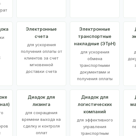
з
трат
дока
Электронные
Электронные
счета
транспортные
э
ки
накладные (ЭТрН)
для ускорения
получения оплаты от
для ускорения
д
х
клиентов за счет
обмена
док
мгновенной
транспортными
доставки счета
документами и
получения оплаты
оке
Диадок для
Диадок для
нал)
лизинга
логистических
ма
компаний
го
для сокращения
времени выхода на
для эффективного
д
оров
сделку и контроля
управления
п
с
оплат
транспортным