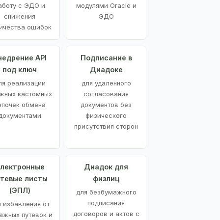
аботу с ЭДО и
модулями Oracle и
снижения
ЭДО
ичества ошибок
недрение API
Подписание в
под ключ
Диадоке
ля реализации
для удаленного
жных кастомных
согласования
епочек обмена
документов без
документами
физического
присутствия сторон
лектронные
Диадок для
утевые листы
физлиц
(ЭПЛ)
для безбумажного
подписания
я избавления от
договоров и актов с
ажных путевок и