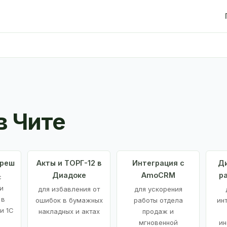
в Чите
Фреш
Акты и ТОРГ-12 в
Интеграция с
Ди
Диадоке
AmoCRM
р
с
и
для избавления от
для ускорения
 в
ошибок в бумажных
работы отдела
ин
и 1С
накладных и актах
продаж и
мгновенной
ин