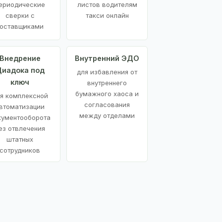
ериодические
листов водителям
сверки с
такси онлайн
оставщиками
Внедрение
Внутренний ЭДО
иадока под
для избавления от
ключ
внутреннего
бумажного хаоса и
я комплексной
согласования
втоматизации
между отделами
кументооборота
ез отвлечения
штатных
сотрудников