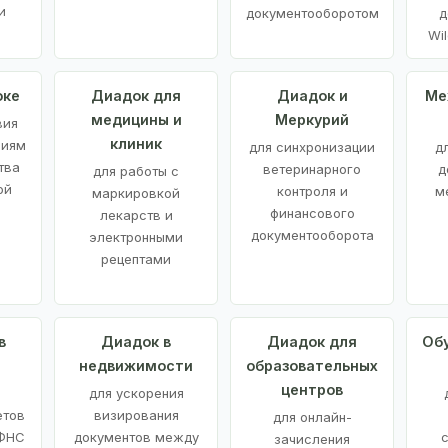
и
документооборотом
д
Wil
оке
Диадок для
Диадок и
Ме
медицины и
Меркурий
вия
клиник
ниям
для синхронизации
д
тва
ветеринарного
д
для работы с
ой
контроля и
м
маркировкой
финансового
лекарств и
документооборота
электронными
рецептами
в
Диадок в
Диадок для
Об
недвижимости
образовательных
центров
й
для ускорения
етов
визирования
для онлайн-
 ФНС
документов между
зачисления