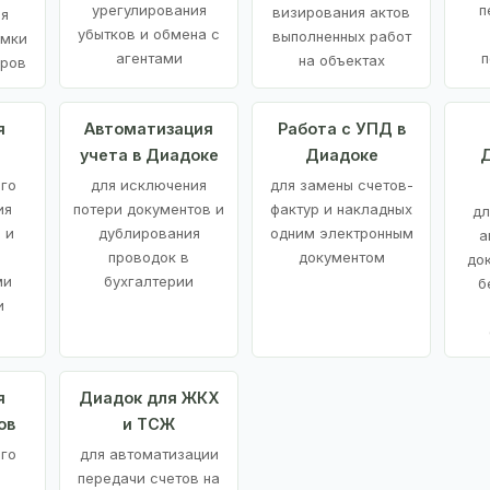
урегулирования
п
визирования актов
ия
убытков и обмена с
выполненных работ
емки
агентами
п
на объектах
аров
я
Автоматизация
Работа с УПД в
учета в Диадоке
Диадоке
Д
ого
для исключения
для замены счетов-
ия
потери документов и
фактур и накладных
дл
 и
дублирования
одним электронным
а
проводок в
документом
до
ми
бухгалтерии
б
и
я
Диадок для ЖКХ
ов
и ТСЖ
го
для автоматизации
передачи счетов на