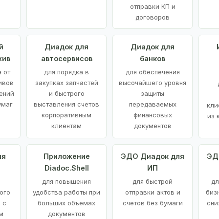
отправки КП и
договоров
й
Диадок для
Диадок для
хив
автосервисов
банков
 от
для порядка в
для обеспечения
ивов
закупках запчастей
высочайшего уровня
ений
и быстрого
защиты
умаг
выставления счетов
передаваемых
кли
корпоративным
финансовых
из 
клиентам
документов
ия
Приложение
ЭДО Диадок для
ЭД
Diadoc.Shell
ИП
для повышения
для быстрой
дл
ого
удобства работы при
отправки актов и
биз
 с
больших объемах
счетов без бумаги
сни
м
документов