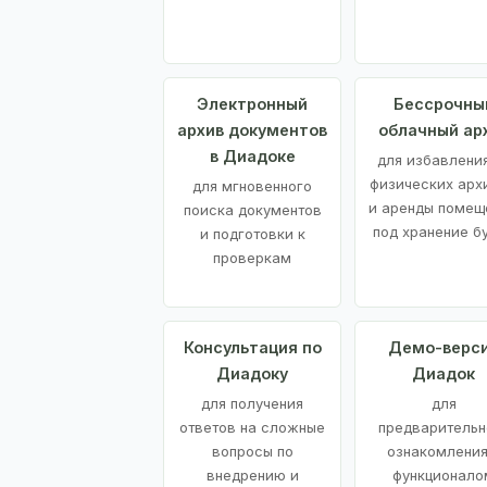
Электронный
Бессрочны
архив документов
облачный ар
в Диадоке
для избавления
физических арх
для мгновенного
и аренды помещ
поиска документов
под хранение б
и подготовки к
проверкам
Консультация по
Демо-верс
Диадоку
Диадок
для получения
для
ответов на сложные
предварительн
вопросы по
ознакомления
внедрению и
функционало