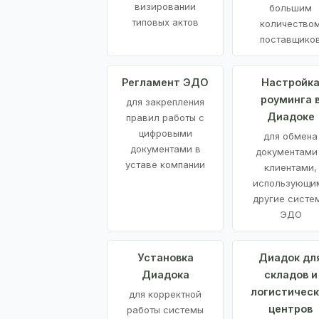
визировании
большим
типовых актов
количество
поставщико
Регламент ЭДО
Настройк
роуминга 
для закрепления
Диадоке
правил работы с
цифровыми
для обмена
документами в
документами
уставе компании
клиентами,
использующи
другие систе
ЭДО
Установка
Диадок дл
Диадока
складов и
логистическ
для корректной
центров
работы системы