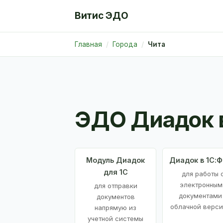
Витис ЭДО
Главная
Города
Чита
ЭДО Диадок 
Модуль Диадок
Диадок в 1С:
для 1С
для работы 
электронным
для отправки
документами
документов
облачной верси
напрямую из
учетной системы