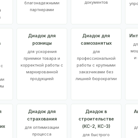
документов
благонадежными
упр
партнерами
м
в
а
Диадок для
Диадок для
Инт
в
розницы
самозанятых
дл
мощ
для ускорения
для
и
приемки товара и
профессиональной
корректной работы с
работы с крупными
 с
маркированной
заказчиками без
продукцией
лишней бюрократии
ми
мы
я
Диадок для
Диадок в
А
страхования
строительстве
их
(КС-2, КС-3)
для оптимизации
д
процесса
для быстрого