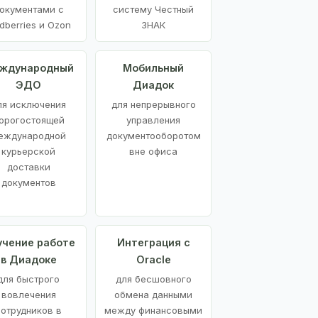
окументами с
систему Честный
dberries и Ozon
ЗНАК
ждународный
Мобильный
ЭДО
Диадок
ля исключения
для непрерывного
орогостоящей
управления
еждународной
документооборотом
курьерской
вне офиса
доставки
документов
учение работе
Интеграция с
в Диадоке
Oracle
для быстрого
для бесшовного
вовлечения
обмена данными
сотрудников в
между финансовыми