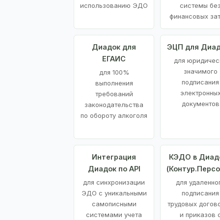
использованию ЭДО
системы бе
финансовых за
Диадок для
ЭЦП для Диа
ЕГАИС
для юридичес
значимого
для 100%
подписания
выполнения
электронны
требований
документов
законодательства
по обороту алкоголя
Интеграция
КЭДО в Диад
Диадок по API
(Контур.Персо
для синхронизации
для удаленно
ЭДО с уникальными
подписания
самописными
трудовых догов
системами учета
и приказов 