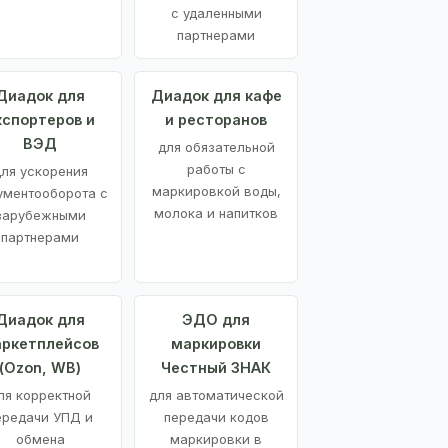
с удаленными
партнерами
Диадок для
Диадок для кафе
кспортеров и
и ресторанов
ВЭД
для обязательной
работы с
ля ускорения
маркировкой воды,
ументооборота с
молока и напитков
зарубежными
партнерами
Диадок для
ЭДО для
ркетплейсов
маркировки
(Ozon, WB)
Честный ЗНАК
ля корректной
для автоматической
ередачи УПД и
передачи кодов
обмена
маркировки в