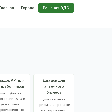
Главная
Города
Решения ЭДО
адок API для
Диадок для
азработчиков
аптечного
бизнеса
для глубокой
теграции ЭДО в
для законной
уникальные
приемки и продажи
формационные
маркированных