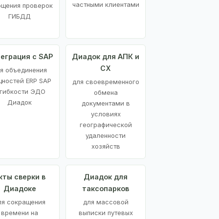
частными клиентами
ощения проверок
ГИБДД
еграция с SAP
Диадок для АПК и
СХ
я объединения
ностей ERP SAP
для своевременного
 гибкости ЭДО
обмена
Диадок
документами в
условиях
географической
удаленности
хозяйств
кты сверки в
Диадок для
Диадоке
таксопарков
ля сокращения
для массовой
времени на
выписки путевых