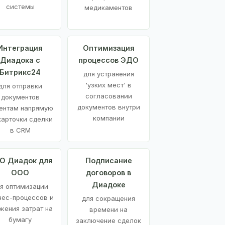
системы
медикаментов
Интеграция
Оптимизация
Диадока с
процессов ЭДО
Битрикс24
для устранения
'узких мест' в
для отправки
согласовании
документов
документов внутри
ентам напрямую
компании
карточки сделки
в CRM
О Диадок для
Подписание
ООО
договоров в
Диадоке
я оптимизации
нес-процессов и
для сокращения
жения затрат на
времени на
бумагу
заключение сделок