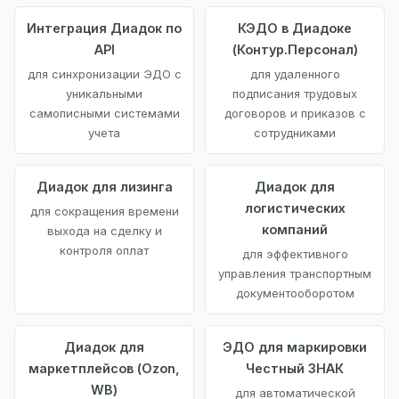
Интеграция Диадок по
КЭДО в Диадоке
API
(Контур.Персонал)
для синхронизации ЭДО с
для удаленного
уникальными
подписания трудовых
самописными системами
договоров и приказов с
учета
сотрудниками
Диадок для лизинга
Диадок для
логистических
для сокращения времени
компаний
выхода на сделку и
контроля оплат
для эффективного
управления транспортным
документооборотом
Диадок для
ЭДО для маркировки
маркетплейсов (Ozon,
Честный ЗНАК
WB)
для автоматической