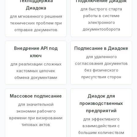
Техподдержка
Подключение Диадок
Диадока
для быстрого старта
работы в системе
для мгновенного решения
электронного
технических проблем при
документооборота
отправке документов
Внедрение API под
Подписание в Диадоке
ключ
для удаленного
согласования документов
для реализации сложных
без физического
кастомных цепочек
присутствия сторон
обмена документами
Массовое подписание
Диадок для
производственных
для значительной
предприятий
экономии рабочего
времени при визировании
для эффективного
типовых актов
взаимодействия с
большим количеством