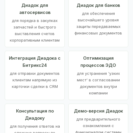
Диадок для
Диадок для банков
автосервисов
для обеспечения
высочайшего уровня
для порядка в закупках
защиты передаваемых
запчастей и быстрого
финансовых документов
выставления счетов
корпоративным клиентам
Интеграция Диадока с
Оптимизация
Битрикс24
процессов ЭДО
для отправки документов
для устранения 'узких
клиентам напрямую из
мест' в согласовании
карточки сделки в CRM
документов внутри
компании
Консультация по
Демо-версия Диадок
Диадоку
для предварительного
ознакомления с
для получения ответов на
функционалом системы
сложные вопросы по