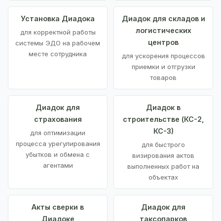
Установка Диадока
Диадок для складов и
логистических
для корректной работы
центров
системы ЭДО на рабочем
месте сотрудника
для ускорения процессов
приемки и отгрузки
товаров
Диадок для
Диадок в
страхования
строительстве (КС-2,
КС-3)
для оптимизации
процесса урегулирования
для быстрого
убытков и обмена с
визирования актов
агентами
выполненных работ на
объектах
Акты сверки в
Диадок для
Диадоке
таксопарков