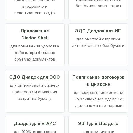
без финансовых затрат
внедрению и
использованию ЭДО
Приложение
ЭДО Диадок для ИП
Diadoc.Shell
для быстрой отправки
актов и счетов без бумаги
для повышения удобства
работы при больших
объемах документов
ЭДО Диадок для ООО
Подписание договоров
в Диадоке
для оптимизации бизнес-
процессов и снижения
для сокращения времени
затрат на бумагу
на заключение сделок с
удаленными партнерами
Диадок для ЕГАИС
ЭЦП для Диадока
для 100% выполнения
для юридически