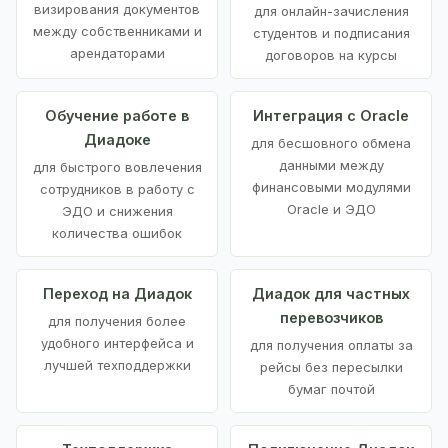
визирования документов
для онлайн-зачисления
между собственниками и
студентов и подписания
арендаторами
договоров на курсы
Обучение работе в
Интеграция с Oracle
Диадоке
для бесшовного обмена
данными между
для быстрого вовлечения
финансовыми модулями
сотрудников в работу с
Oracle и ЭДО
ЭДО и снижения
количества ошибок
Переход на Диадок
Диадок для частных
перевозчиков
для получения более
удобного интерфейса и
для получения оплаты за
лучшей техподдержки
рейсы без пересылки
бумаг почтой