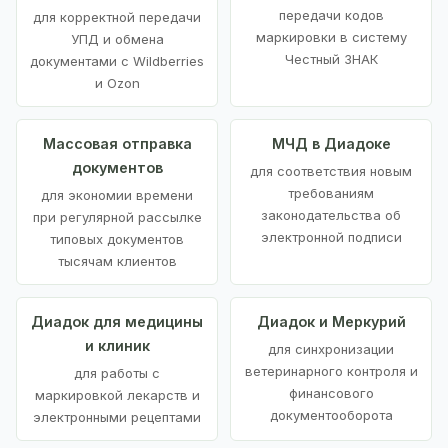
передачи кодов
для корректной передачи
маркировки в систему
УПД и обмена
Честный ЗНАК
документами с Wildberries
и Ozon
Массовая отправка
МЧД в Диадоке
документов
для соответствия новым
требованиям
для экономии времени
законодательства об
при регулярной рассылке
электронной подписи
типовых документов
тысячам клиентов
Диадок для медицины
Диадок и Меркурий
и клиник
для синхронизации
ветеринарного контроля и
для работы с
финансового
маркировкой лекарств и
документооборота
электронными рецептами