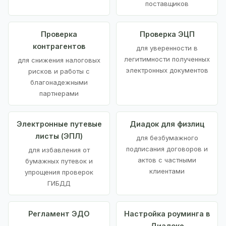
поставщиков
Проверка
Проверка ЭЦП
контрагентов
для уверенности в
легитимности полученных
для снижения налоговых
электронных документов
рисков и работы с
благонадежными
партнерами
Электронные путевые
Диадок для физлиц
листы (ЭПЛ)
для безбумажного
подписания договоров и
для избавления от
актов с частными
бумажных путевок и
клиентами
упрощения проверок
ГИБДД
Регламент ЭДО
Настройка роуминга в
Диадоке