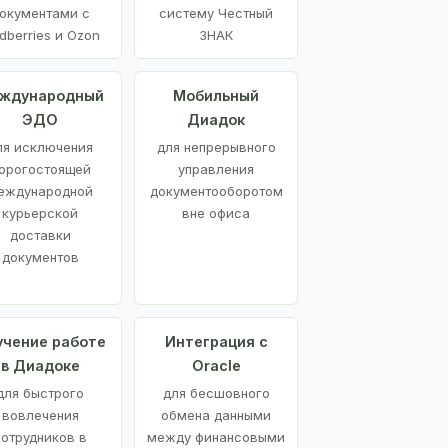
окументами с
систему Честный
dberries и Ozon
ЗНАК
ждународный
Мобильный
ЭДО
Диадок
ля исключения
для непрерывного
орогостоящей
управления
еждународной
документооборотом
курьерской
вне офиса
доставки
документов
учение работе
Интеграция с
в Диадоке
Oracle
для быстрого
для бесшовного
вовлечения
обмена данными
сотрудников в
между финансовыми