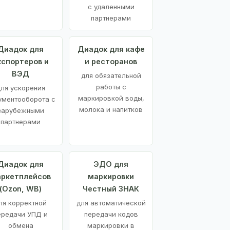
с удаленными
партнерами
Диадок для
Диадок для кафе
кспортеров и
и ресторанов
ВЭД
для обязательной
работы с
ля ускорения
маркировкой воды,
ументооборота с
молока и напитков
зарубежными
партнерами
Диадок для
ЭДО для
ркетплейсов
маркировки
(Ozon, WB)
Честный ЗНАК
ля корректной
для автоматической
ередачи УПД и
передачи кодов
обмена
маркировки в