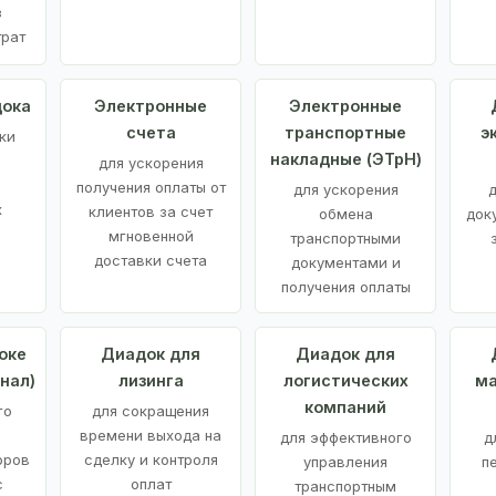
з
трат
дока
Электронные
Электронные
счета
транспортные
э
ки
накладные (ЭТрН)
для ускорения
получения оплаты от
для ускорения
д
х
клиентов за счет
обмена
док
мгновенной
транспортными
доставки счета
документами и
получения оплаты
оке
Диадок для
Диадок для
нал)
лизинга
логистических
ма
компаний
го
для сокращения
времени выхода на
для эффективного
д
оров
сделку и контроля
управления
п
с
оплат
транспортным