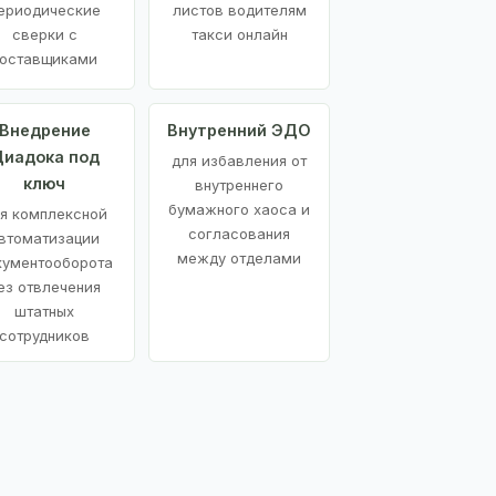
ериодические
листов водителям
сверки с
такси онлайн
оставщиками
Внедрение
Внутренний ЭДО
иадока под
для избавления от
ключ
внутреннего
бумажного хаоса и
я комплексной
согласования
втоматизации
между отделами
кументооборота
ез отвлечения
штатных
сотрудников