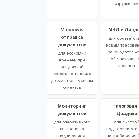
сотрудникам
Массовая
МЧД в Диад
отправка
для соответст
документов
новым требова
законодательс
для экономии
об электронн
времени при
подписи
регулярной
рассылке типовых
документов тысячам
клиентов
Мониторинг
Налоговая 
документов
Диадоке
для оперативного
для быстро
контроля за
подготовки отв
подписанием
на требования