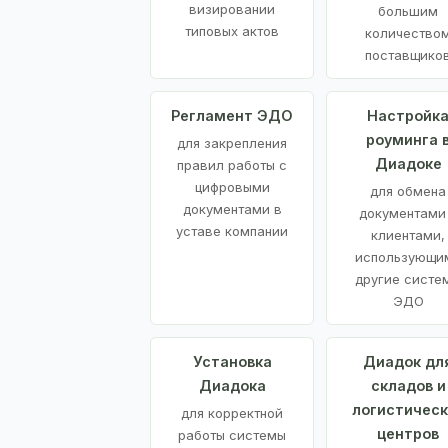
визировании
большим
типовых актов
количество
поставщико
Регламент ЭДО
Настройк
роуминга 
для закрепления
Диадоке
правил работы с
цифровыми
для обмена
документами в
документами
уставе компании
клиентами,
использующи
другие систе
ЭДО
Установка
Диадок дл
Диадока
складов и
логистическ
для корректной
центров
работы системы