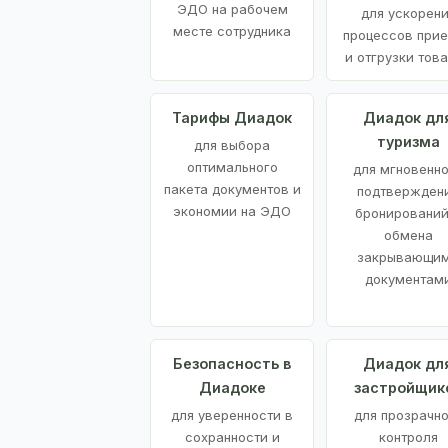
ЭДО на рабочем
для ускорен
месте сотрудника
процессов при
и отгрузки тов
Тарифы Диадок
Диадок дл
туризма
для выбора
оптимального
для мгновенн
пакета документов и
подтвержден
экономии на ЭДО
бронирований
обмена
закрывающи
документам
Безопасность в
Диадок дл
Диадоке
застройщик
для уверенности в
для прозрачно
сохранности и
контроля