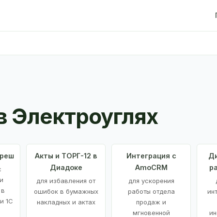
в Электроуглях
Фреш
Акты и ТОРГ-12 в
Интеграция с
Ди
Диадоке
AmoCRM
р
с
и
для избавления от
для ускорения
 в
ошибок в бумажных
работы отдела
ин
и 1С
накладных и актах
продаж и
мгновенной
ин