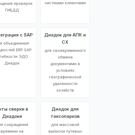
частными клиентами
ощения проверок
ГИБДД
еграция с SAP
Диадок для АПК и
СХ
я объединения
ностей ERP SAP
для своевременного
 гибкости ЭДО
обмена
Диадок
документами в
условиях
географической
удаленности
хозяйств
кты сверки в
Диадок для
Диадоке
таксопарков
ля сокращения
для массовой
времени на
выписки путевых