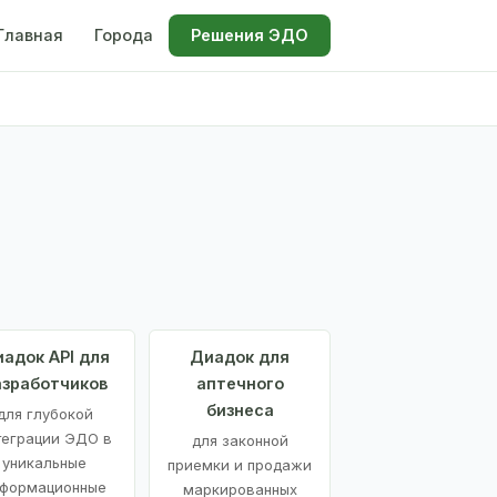
Главная
Города
Решения ЭДО
адок API для
Диадок для
азработчиков
аптечного
бизнеса
для глубокой
теграции ЭДО в
для законной
уникальные
приемки и продажи
формационные
маркированных