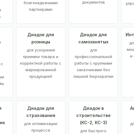
документов
благонадежными
упр
партнерами
м
в
а
Диадок для
Диадок для
Инт
в
розницы
самозанятых
дл
мощ
для ускорения
для
и
приемки товара и
профессиональной
корректной работы с
работы с крупными
 с
маркированной
заказчиками без
продукцией
лишней бюрократии
ми
мы
я
Диадок для
Диадок в
А
страхования
строительстве
их
(КС-2, КС-3)
для оптимизации
д
процесса
для быстрого