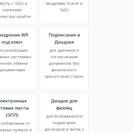
аботу с ЭДО и
модулями Oracle и
снижения
ЭДО
ичества ошибок
недрение API
Подписание в
под ключ
Диадоке
ля реализации
для удаленного
жных кастомных
согласования
епочек обмена
документов без
документами
физического
присутствия сторон
лектронные
Диадок для
утевые листы
физлиц
(ЭПЛ)
для безбумажного
подписания
я избавления от
договоров и актов с
ажных путевок и