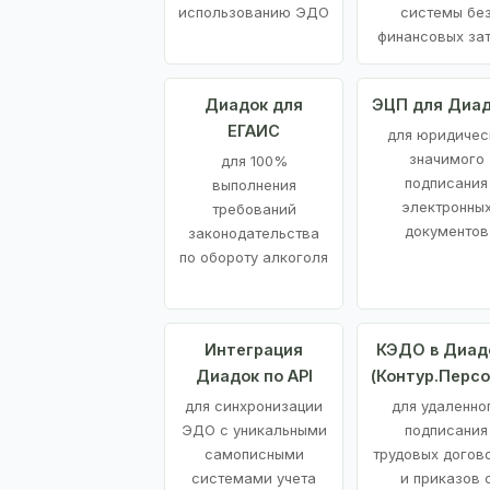
использованию ЭДО
системы бе
финансовых за
Диадок для
ЭЦП для Диа
ЕГАИС
для юридичес
значимого
для 100%
подписания
выполнения
электронны
требований
документов
законодательства
по обороту алкоголя
Интеграция
КЭДО в Диад
Диадок по API
(Контур.Персо
для синхронизации
для удаленно
ЭДО с уникальными
подписания
самописными
трудовых догов
системами учета
и приказов 