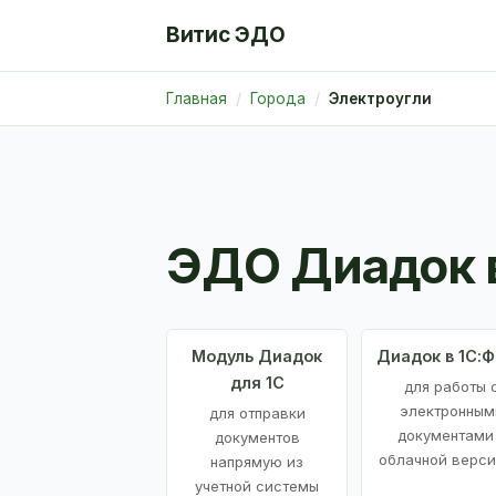
Витис ЭДО
Главная
Города
Электроугли
ЭДО Диадок 
Модуль Диадок
Диадок в 1С:
для 1С
для работы 
электронным
для отправки
документами
документов
облачной верси
напрямую из
учетной системы