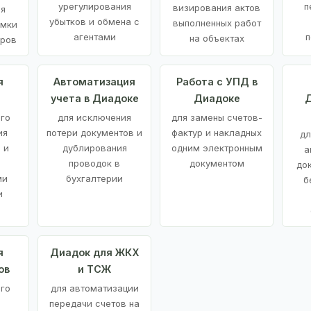
урегулирования
п
визирования актов
ия
убытков и обмена с
выполненных работ
емки
агентами
п
на объектах
аров
я
Автоматизация
Работа с УПД в
учета в Диадоке
Диадоке
Д
ого
для исключения
для замены счетов-
ия
потери документов и
фактур и накладных
дл
 и
дублирования
одним электронным
а
проводок в
документом
до
ми
бухгалтерии
б
и
я
Диадок для ЖКХ
ов
и ТСЖ
го
для автоматизации
передачи счетов на