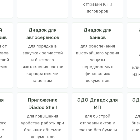
отправки КП и
договоров
й
Диадок для
Диадок для
хив
автосервисов
банков
 от
для порядка в
для обеспечения
ивов
закупках запчастей
высочайшего уровня
ений
и быстрого
защиты
умаг
выставления счетов
передаваемых
кли
корпоративным
финансовых
из 
клиентам
документов
ия
Приложение
ЭДО Диадок для
ЭД
Diadoc.Shell
ИП
для повышения
для быстрой
дл
ого
удобства работы при
отправки актов и
биз
 с
больших объемах
счетов без бумаги
сни
м
документов