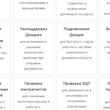
е
собственниками и
р
студентов и
арендаторами
подписания
кол
договоров на курсы
я
Техподдержка
Подключение
В
Диадока
Диадок
ов
для мгновенного
для быстрого старта
д
решения
работы в системе
сло
я
технических
электронного
ц
 без
проблем при
документооборота
маг
отправке
документов
я
Проверка
Проверка ЭЦП
Э
нных
контрагентов
п
для уверенности в
ий
легитимности
для снижения
полученных
налоговых рисков и
ого
дл
электронных
работы с
я с
бум