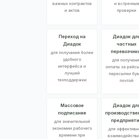
важных контрактов
и встречны
и актов
проверки
Переход на
Диадок дл
Диадок
частных
перевозчик
для получения более
удобного
для получени
интерфейса и
оплаты за рейсы
лучшей
пересылки бу
техподдержки
почтой
Массовое
Диадок дл
подписание
производстве
предприят
для значительной
экономии рабочего
для эффективн
времени при
взаимодействи