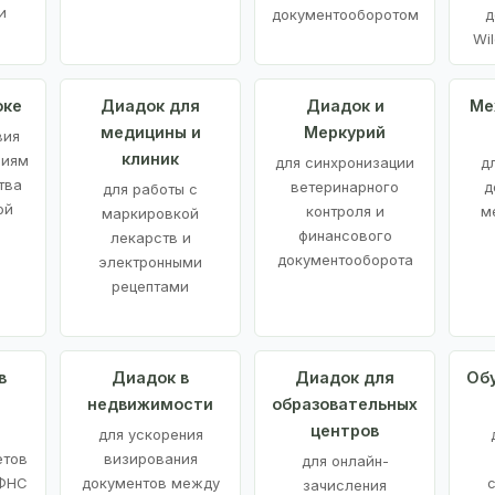
и
документооборотом
д
Wil
оке
Диадок для
Диадок и
Ме
медицины и
Меркурий
вия
клиник
ниям
для синхронизации
д
тва
ветеринарного
д
для работы с
ой
контроля и
м
маркировкой
финансового
лекарств и
документооборота
электронными
рецептами
в
Диадок в
Диадок для
Об
недвижимости
образовательных
центров
й
для ускорения
етов
визирования
для онлайн-
 ФНС
документов между
зачисления