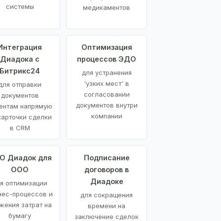
системы
медикаментов
Интеграция
Оптимизация
Диадока с
процессов ЭДО
Битрикс24
для устранения
'узких мест' в
для отправки
согласовании
документов
документов внутри
ентам напрямую
компании
карточки сделки
в CRM
О Диадок для
Подписание
ООО
договоров в
Диадоке
я оптимизации
нес-процессов и
для сокращения
жения затрат на
времени на
бумагу
заключение сделок