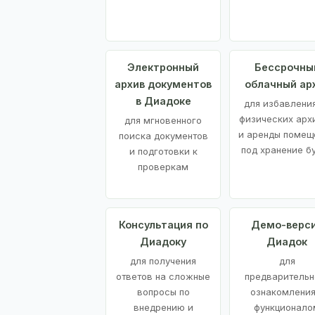
Электронный
Бессрочны
архив документов
облачный ар
в Диадоке
для избавления
физических арх
для мгновенного
и аренды помещ
поиска документов
под хранение б
и подготовки к
проверкам
Консультация по
Демо-верс
Диадоку
Диадок
для получения
для
ответов на сложные
предварительн
вопросы по
ознакомления
внедрению и
функционало