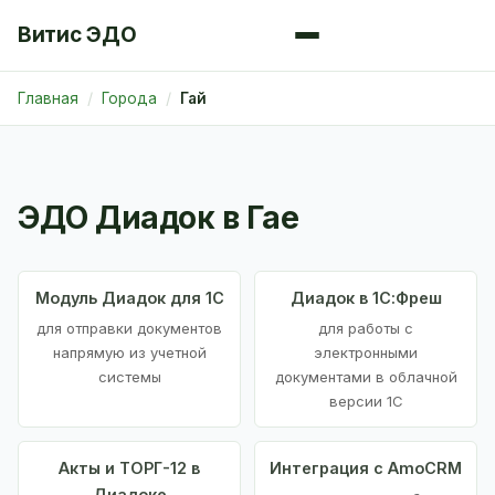
Витис ЭДО
Главная
Города
Гай
ЭДО Диадок в Гае
Модуль Диадок для 1С
Диадок в 1С:Фреш
для отправки документов
для работы с
напрямую из учетной
электронными
системы
документами в облачной
версии 1С
Акты и ТОРГ-12 в
Интеграция с AmoCRM
Диадоке