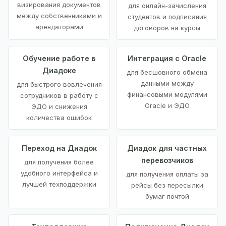
визирования документов
для онлайн-зачисления
между собственниками и
студентов и подписания
арендаторами
договоров на курсы
Обучение работе в
Интеграция с Oracle
Диадоке
для бесшовного обмена
данными между
для быстрого вовлечения
финансовыми модулями
сотрудников в работу с
Oracle и ЭДО
ЭДО и снижения
количества ошибок
Переход на Диадок
Диадок для частных
перевозчиков
для получения более
удобного интерфейса и
для получения оплаты за
лучшей техподдержки
рейсы без пересылки
бумаг почтой