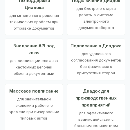
Техподдержка
Подключение Диадок
Диадока
для быстрого старта
работы в системе
для мгновенного решения
электронного
технических проблем при
документооборота
отправке документов
Внедрение API под
Подписание в Диадоке
ключ
для удаленного
согласования документов
для реализации сложных
без физического
кастомных цепочек
присутствия сторон
обмена документами
Массовое подписание
Диадок для
производственных
для значительной
предприятий
экономии рабочего
времени при визировании
для эффективного
типовых актов
взаимодействия с
большим количеством