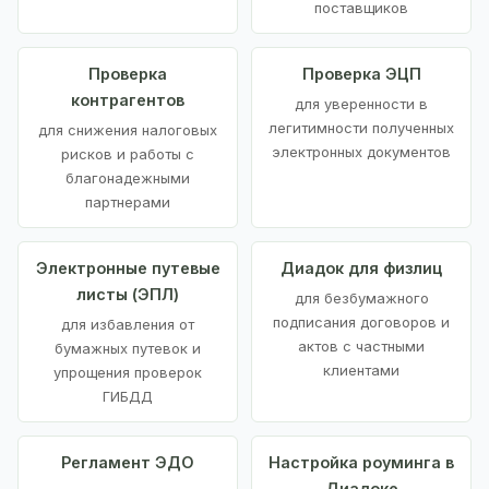
поставщиков
Проверка
Проверка ЭЦП
контрагентов
для уверенности в
легитимности полученных
для снижения налоговых
электронных документов
рисков и работы с
благонадежными
партнерами
Электронные путевые
Диадок для физлиц
листы (ЭПЛ)
для безбумажного
подписания договоров и
для избавления от
актов с частными
бумажных путевок и
клиентами
упрощения проверок
ГИБДД
Регламент ЭДО
Настройка роуминга в
Диадоке