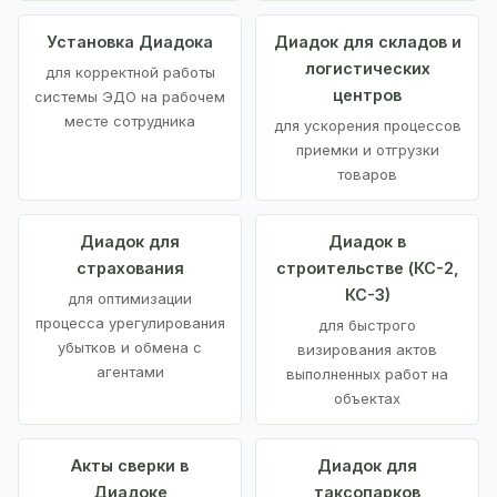
Установка Диадока
Диадок для складов и
логистических
для корректной работы
центров
системы ЭДО на рабочем
месте сотрудника
для ускорения процессов
приемки и отгрузки
товаров
Диадок для
Диадок в
страхования
строительстве (КС-2,
КС-3)
для оптимизации
процесса урегулирования
для быстрого
убытков и обмена с
визирования актов
агентами
выполненных работ на
объектах
Акты сверки в
Диадок для
Диадоке
таксопарков