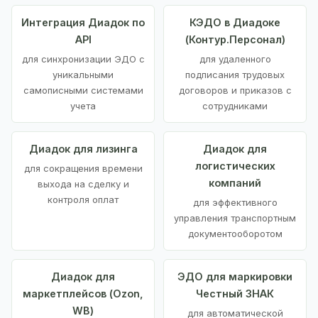
Интеграция Диадок по
КЭДО в Диадоке
API
(Контур.Персонал)
для синхронизации ЭДО с
для удаленного
уникальными
подписания трудовых
самописными системами
договоров и приказов с
учета
сотрудниками
Диадок для лизинга
Диадок для
логистических
для сокращения времени
компаний
выхода на сделку и
контроля оплат
для эффективного
управления транспортным
документооборотом
Диадок для
ЭДО для маркировки
маркетплейсов (Ozon,
Честный ЗНАК
WB)
для автоматической