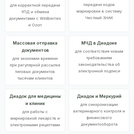
передачи кодов
для корректной передачи
маркировки в систему
УПД и обмена
Честный ЗНАК
документами с Wildberries
и Ozon
Массовая отправка
МЧД в Диадоке
документов
для соответствия новым
требованиям
для экономии времени
законодательства об
при регулярной рассылке
электронной подписи
типовых документов
тысячам клиентов
Диадок для медицины
Диадок и Меркурий
и клиник
для синхронизации
ветеринарного контроля и
для работы с
финансового
маркировкой лекарств и
документооборота
электронными рецептами