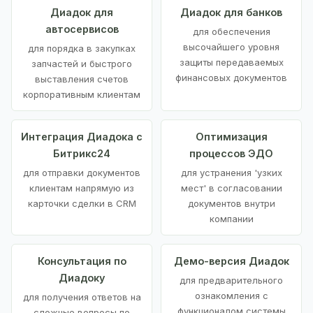
Диадок для
Диадок для банков
автосервисов
для обеспечения
высочайшего уровня
для порядка в закупках
защиты передаваемых
запчастей и быстрого
финансовых документов
выставления счетов
корпоративным клиентам
Интеграция Диадока с
Оптимизация
Битрикс24
процессов ЭДО
для отправки документов
для устранения 'узких
клиентам напрямую из
мест' в согласовании
карточки сделки в CRM
документов внутри
компании
Консультация по
Демо-версия Диадок
Диадоку
для предварительного
ознакомления с
для получения ответов на
функционалом системы
сложные вопросы по