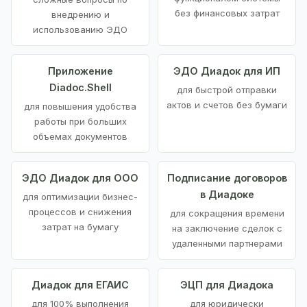
без финансовых затрат
внедрению и
использованию ЭДО
Приложение
ЭДО Диадок для ИП
Diadoc.Shell
для быстрой отправки
актов и счетов без бумаги
для повышения удобства
работы при больших
объемах документов
ЭДО Диадок для ООО
Подписание договоров
в Диадоке
для оптимизации бизнес-
процессов и снижения
для сокращения времени
затрат на бумагу
на заключение сделок с
удаленными партнерами
Диадок для ЕГАИС
ЭЦП для Диадока
для 100% выполнения
для юридически