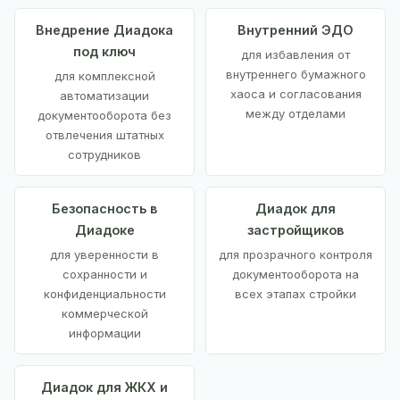
Внедрение Диадока
Внутренний ЭДО
под ключ
для избавления от
внутреннего бумажного
для комплексной
хаоса и согласования
автоматизации
между отделами
документооборота без
отвлечения штатных
сотрудников
Безопасность в
Диадок для
Диадоке
застройщиков
для уверенности в
для прозрачного контроля
сохранности и
документооборота на
конфиденциальности
всех этапах стройки
коммерческой
информации
Диадок для ЖКХ и