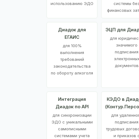
использованию ЭДО
системы бе
финансовых за
Диадок для
ЭЦП для Диа
ЕГАИС
для юридичес
значимого
для 100%
подписания
выполнения
электронны
требований
документов
законодательства
по обороту алкоголя
Интеграция
КЭДО в Диад
Диадок по API
(Контур.Персо
для синхронизации
для удаленно
ЭДО с уникальными
подписания
самописными
трудовых догов
системами учета
и приказов 