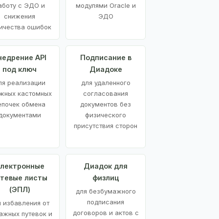
аботу с ЭДО и
модулями Oracle и
снижения
ЭДО
ичества ошибок
недрение API
Подписание в
под ключ
Диадоке
ля реализации
для удаленного
жных кастомных
согласования
епочек обмена
документов без
документами
физического
присутствия сторон
лектронные
Диадок для
утевые листы
физлиц
(ЭПЛ)
для безбумажного
подписания
я избавления от
договоров и актов с
ажных путевок и