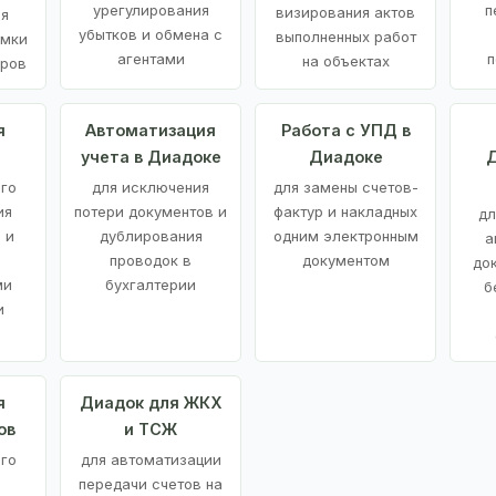
урегулирования
п
визирования актов
ия
убытков и обмена с
выполненных работ
емки
агентами
п
на объектах
аров
я
Автоматизация
Работа с УПД в
учета в Диадоке
Диадоке
Д
ого
для исключения
для замены счетов-
ия
потери документов и
фактур и накладных
дл
 и
дублирования
одним электронным
а
проводок в
документом
до
ми
бухгалтерии
б
и
я
Диадок для ЖКХ
ов
и ТСЖ
го
для автоматизации
передачи счетов на