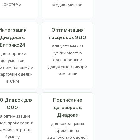
системы
медикаментов
Интеграция
Оптимизация
Диадока с
процессов ЭДО
Битрикс24
для устранения
'узких мест' в
для отправки
согласовании
документов
документов внутри
ентам напрямую
компании
карточки сделки
в CRM
О Диадок для
Подписание
ООО
договоров в
Диадоке
я оптимизации
нес-процессов и
для сокращения
жения затрат на
времени на
бумагу
заключение сделок