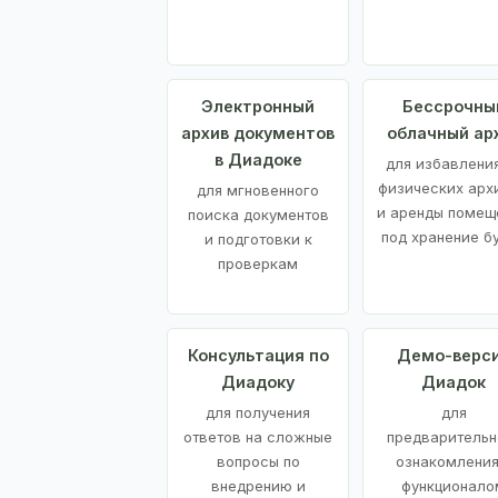
Электронный
Бессрочны
архив документов
облачный ар
в Диадоке
для избавления
физических арх
для мгновенного
и аренды помещ
поиска документов
под хранение б
и подготовки к
проверкам
Консультация по
Демо-верс
Диадоку
Диадок
для получения
для
ответов на сложные
предварительн
вопросы по
ознакомления
внедрению и
функционало