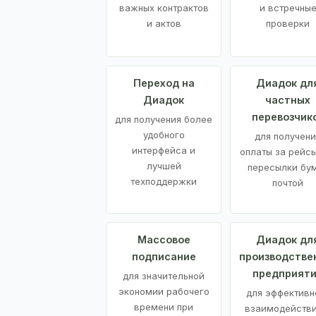
важных контрактов
и встречны
и актов
проверки
Переход на
Диадок дл
Диадок
частных
перевозчик
для получения более
удобного
для получени
интерфейса и
оплаты за рейсы
лучшей
пересылки бу
техподдержки
почтой
Массовое
Диадок дл
подписание
производстве
предприят
для значительной
экономии рабочего
для эффективн
времени при
взаимодействи