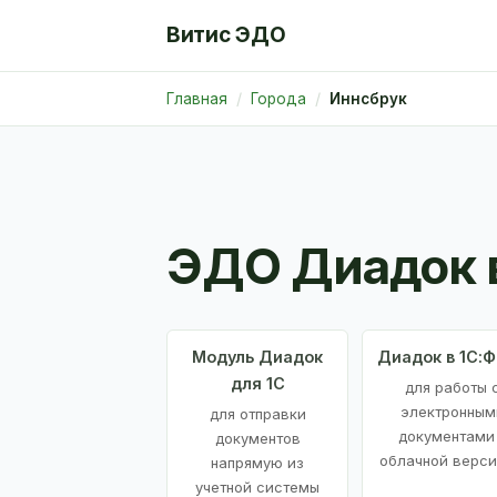
Витис ЭДО
Главная
Города
Иннсбрук
ЭДО Диадок 
Модуль Диадок
Диадок в 1С:
для 1С
для работы 
электронным
для отправки
документами
документов
облачной верси
напрямую из
учетной системы