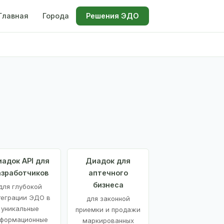
Главная
Города
Решения ЭДО
адок API для
Диадок для
азработчиков
аптечного
бизнеса
для глубокой
теграции ЭДО в
для законной
уникальные
приемки и продажи
формационные
маркированных