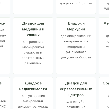
и
документооборотом
д
Wil
оке
Диадок для
Диадок и
Ме
медицины и
Меркурий
вия
клиник
ниям
для синхронизации
д
тва
ветеринарного
д
для работы с
ой
контроля и
м
маркировкой
финансового
лекарств и
документооборота
электронными
рецептами
в
Диадок в
Диадок для
Об
недвижимости
образовательных
центров
й
для ускорения
етов
визирования
для онлайн-
 ФНС
документов между
зачисления