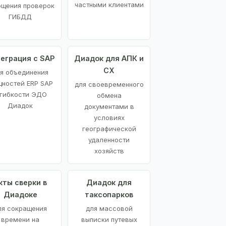
частными клиентами
ощения проверок
ГИБДД
еграция с SAP
Диадок для АПК и
СХ
я объединения
ностей ERP SAP
для своевременного
 гибкости ЭДО
обмена
Диадок
документами в
условиях
географической
удаленности
хозяйств
кты сверки в
Диадок для
Диадоке
таксопарков
ля сокращения
для массовой
времени на
выписки путевых