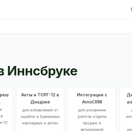
в Иннсбруке
Фреш
Акты и ТОРГ-12 в
Интеграция с
Ди
Диадоке
AmoCRM
р
с
и
для избавления от
для ускорения
 в
ошибок в бумажных
работы отдела
ин
и 1С
накладных и актах
продаж и
мгновенной
ин