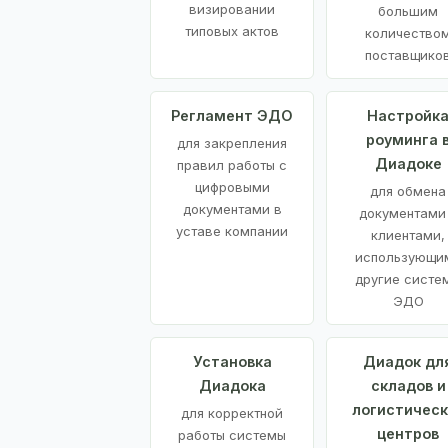
визировании
большим
типовых актов
количество
поставщико
Регламент ЭДО
Настройк
роуминга 
для закрепления
Диадоке
правил работы с
цифровыми
для обмена
документами в
документами
уставе компании
клиентами,
использующи
другие систе
ЭДО
Установка
Диадок дл
Диадока
складов и
логистическ
для корректной
центров
работы системы