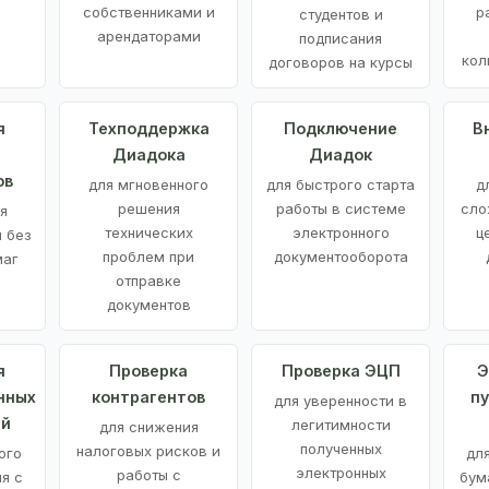
е
собственниками и
р
студентов и
арендаторами
подписания
кол
договоров на курсы
я
Техподдержка
Подключение
В
Диадока
Диадок
ов
для мгновенного
для быстрого старта
д
решения
работы в системе
сло
я
технических
электронного
ц
 без
проблем при
документооборота
маг
отправке
документов
я
Проверка
Проверка ЭЦП
Э
нных
контрагентов
п
для уверенности в
ий
легитимности
для снижения
полученных
налоговых рисков и
ого
дл
электронных
работы с
я с
бум