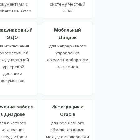
окументами с
систему Честный
dberries и Ozon
ЗНАК
ждународный
Мобильный
ЭДО
Диадок
ля исключения
для непрерывного
орогостоящей
управления
еждународной
документооборотом
курьерской
вне офиса
доставки
документов
учение работе
Интеграция с
в Диадоке
Oracle
для быстрого
для бесшовного
вовлечения
обмена данными
сотрудников в
между финансовыми