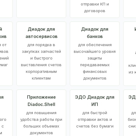
отправки КП и
договоров
й
Диадок для
Диадок для
хив
автосервисов
банков
 от
для порядка в
для обеспечения
ивов
закупках запчастей
высочайшего уровня
ений
и быстрого
защиты
умаг
выставления счетов
передаваемых
кли
корпоративным
финансовых
из 
клиентам
документов
ия
Приложение
ЭДО Диадок для
ЭД
Diadoc.Shell
ИП
для повышения
для быстрой
дл
ого
удобства работы при
отправки актов и
биз
 с
больших объемах
счетов без бумаги
сни
м
документов