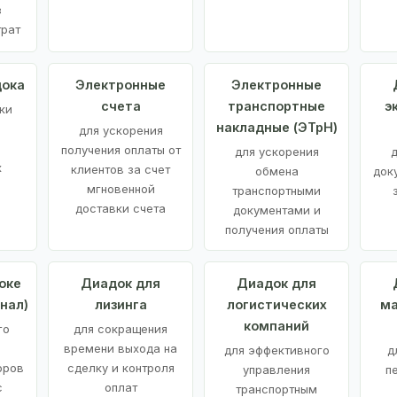
з
трат
дока
Электронные
Электронные
счета
транспортные
э
ки
накладные (ЭТрН)
для ускорения
получения оплаты от
для ускорения
д
х
клиентов за счет
обмена
док
мгновенной
транспортными
доставки счета
документами и
получения оплаты
оке
Диадок для
Диадок для
нал)
лизинга
логистических
ма
компаний
го
для сокращения
времени выхода на
для эффективного
д
оров
сделку и контроля
управления
п
с
оплат
транспортным