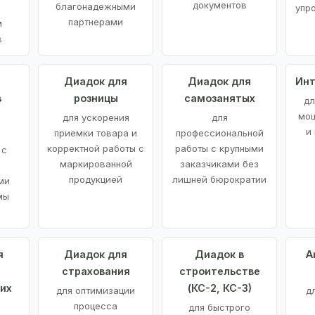
документов
благонадежными
упр
партнерами
м
в
а
Диадок для
Диадок для
Инт
в
розницы
самозанятых
дл
мощ
для ускорения
для
и
приемки товара и
профессиональной
корректной работы с
работы с крупными
 с
маркированной
заказчиками без
продукцией
лишней бюрократии
ми
мы
я
Диадок для
Диадок в
А
страхования
строительстве
их
(КС-2, КС-3)
для оптимизации
д
процесса
для быстрого