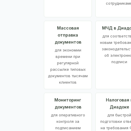
сотрудникам
Массовая
МЧД в Диад
отправка
для соответст
документов
новым требова
законодательс
для экономии
об электронн
времени при
подписи
регулярной
рассылке типовых
документов тысячам
клиентов
Мониторинг
Налоговая 
документов
Диадоке
для оперативного
для быстро
контроля за
подготовки отв
подписанием
на требования