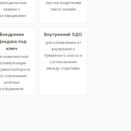
ериодические
листов водителям
сверки с
такси онлайн
оставщиками
Внедрение
Внутренний ЭДО
иадока под
для избавления от
ключ
внутреннего
бумажного хаоса и
я комплексной
согласования
втоматизации
между отделами
кументооборота
ез отвлечения
штатных
сотрудников