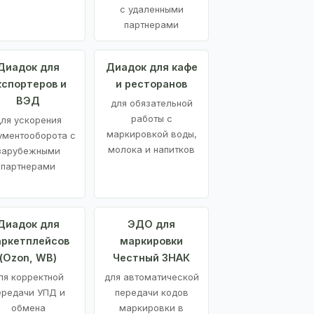
с удаленными
партнерами
Диадок для
Диадок для кафе
кспортеров и
и ресторанов
ВЭД
для обязательной
работы с
ля ускорения
маркировкой воды,
ументооборота с
молока и напитков
зарубежными
партнерами
Диадок для
ЭДО для
ркетплейсов
маркировки
(Ozon, WB)
Честный ЗНАК
ля корректной
для автоматической
ередачи УПД и
передачи кодов
обмена
маркировки в