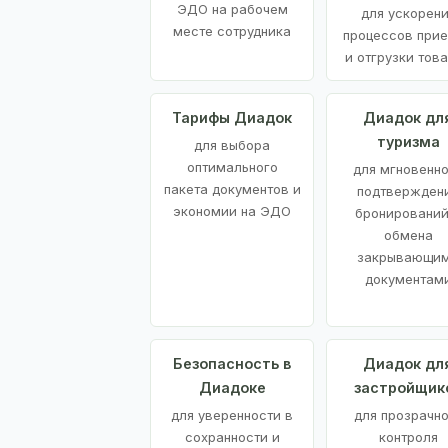
ЭДО на рабочем
для ускорен
месте сотрудника
процессов при
и отгрузки тов
Тарифы Диадок
Диадок дл
туризма
для выбора
оптимального
для мгновенн
пакета документов и
подтвержден
экономии на ЭДО
бронирований
обмена
закрывающи
документам
Безопасность в
Диадок дл
Диадоке
застройщик
для уверенности в
для прозрачно
сохранности и
контроля