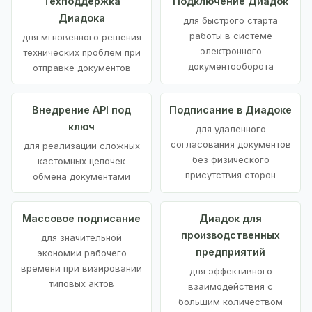
Техподдержка
Подключение Диадок
Диадока
для быстрого старта
работы в системе
для мгновенного решения
электронного
технических проблем при
документооборота
отправке документов
Внедрение API под
Подписание в Диадоке
ключ
для удаленного
согласования документов
для реализации сложных
без физического
кастомных цепочек
присутствия сторон
обмена документами
Массовое подписание
Диадок для
производственных
для значительной
предприятий
экономии рабочего
времени при визировании
для эффективного
типовых актов
взаимодействия с
большим количеством