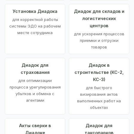
Установка Диадока
Диадок для складов и
логистических
для корректной работы
центров
системы ЭДО на рабочем
месте сотрудника
для ускорения процессов
приемки и отгрузки
товаров
Диадок для
Диадок в
страхования
строительстве (КС-2,
КС-3)
для оптимизации
процесса урегулирования
для быстрого
убытков и обмена с
визирования актов
агентами
выполненных работ на
объектах
Акты сверки в
Диадок для
Диадоке
таксопарков