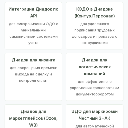
Интеграция Диадок по
КЭДО в Диадоке
API
(Контур.Персонал)
для синхронизации ЭДО с
для удаленного
уникальными
подписания трудовых
самописными системами
договоров и приказов с
учета
сотрудниками
Диадок для лизинга
Диадок для
логистических
для сокращения времени
компаний
выхода на сделку и
контроля оплат
для эффективного
управления транспортным
документооборотом
Диадок для
ЭДО для маркировки
маркетплейсов (Ozon,
Честный ЗНАК
WB)
для автоматической