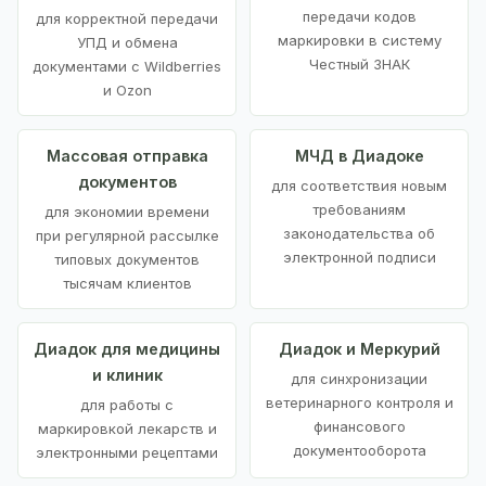
передачи кодов
для корректной передачи
маркировки в систему
УПД и обмена
Честный ЗНАК
документами с Wildberries
и Ozon
Массовая отправка
МЧД в Диадоке
документов
для соответствия новым
требованиям
для экономии времени
законодательства об
при регулярной рассылке
электронной подписи
типовых документов
тысячам клиентов
Диадок для медицины
Диадок и Меркурий
и клиник
для синхронизации
ветеринарного контроля и
для работы с
финансового
маркировкой лекарств и
документооборота
электронными рецептами