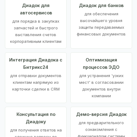
Диадок для
Диадок для банков
автосервисов
для обеспечения
высочайшего уровня
для порядка в закупках
защиты передаваемых
запчастей и быстрого
финансовых документов
выставления счетов
корпоративным клиентам
Интеграция Диадока с
Оптимизация
Битрикс24
процессов ЭДО
для отправки документов
для устранения 'узких
клиентам напрямую из
мест' в согласовании
карточки сделки в CRM
документов внутри
компании
Консультация по
Демо-версия Диадок
Диадоку
для предварительного
ознакомления с
для получения ответов на
функционалом системы
сложные вопросы по