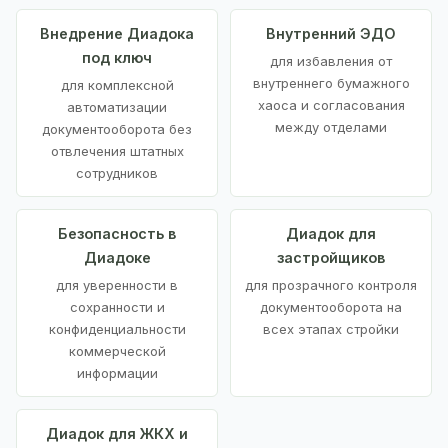
Внедрение Диадока
Внутренний ЭДО
под ключ
для избавления от
внутреннего бумажного
для комплексной
хаоса и согласования
автоматизации
между отделами
документооборота без
отвлечения штатных
сотрудников
Безопасность в
Диадок для
Диадоке
застройщиков
для уверенности в
для прозрачного контроля
сохранности и
документооборота на
конфиденциальности
всех этапах стройки
коммерческой
информации
Диадок для ЖКХ и