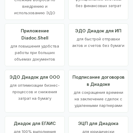
без финансовых затрат
внедрению и
использованию ЭДО
Приложение
ЭДО Диадок для ИП
Diadoc.Shell
для быстрой отправки
актов и счетов без бумаги
для повышения удобства
работы при больших
объемах документов
ЭДО Диадок для ООО
Подписание договоров
в Диадоке
для оптимизации бизнес-
процессов и снижения
для сокращения времени
затрат на бумагу
на заключение сделок с
удаленными партнерами
Диадок для ЕГАИС
ЭЦП для Диадока
для 100% выполнения
для юридически