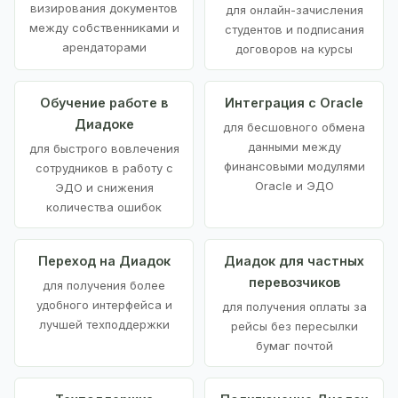
визирования документов
для онлайн-зачисления
между собственниками и
студентов и подписания
арендаторами
договоров на курсы
Обучение работе в
Интеграция с Oracle
Диадоке
для бесшовного обмена
данными между
для быстрого вовлечения
финансовыми модулями
сотрудников в работу с
Oracle и ЭДО
ЭДО и снижения
количества ошибок
Переход на Диадок
Диадок для частных
перевозчиков
для получения более
удобного интерфейса и
для получения оплаты за
лучшей техподдержки
рейсы без пересылки
бумаг почтой