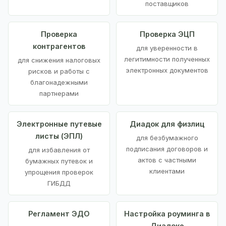
поставщиков
Проверка
Проверка ЭЦП
контрагентов
для уверенности в
легитимности полученных
для снижения налоговых
электронных документов
рисков и работы с
благонадежными
партнерами
Электронные путевые
Диадок для физлиц
листы (ЭПЛ)
для безбумажного
подписания договоров и
для избавления от
актов с частными
бумажных путевок и
клиентами
упрощения проверок
ГИБДД
Регламент ЭДО
Настройка роуминга в
Диадоке