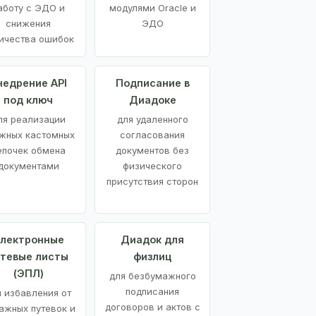
аботу с ЭДО и
модулями Oracle и
снижения
ЭДО
ичества ошибок
недрение API
Подписание в
под ключ
Диадоке
ля реализации
для удаленного
жных кастомных
согласования
епочек обмена
документов без
документами
физического
присутствия сторон
лектронные
Диадок для
утевые листы
физлиц
(ЭПЛ)
для безбумажного
подписания
я избавления от
договоров и актов с
ажных путевок и