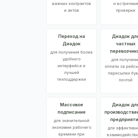
важных контрактов
и встречны
и актов
проверки
Переход на
Диадок дл
Диадок
частных
перевозчик
для получения более
удобного
для получени
интерфейса и
оплаты за рейсы
лучшей
пересылки бу
техподдержки
почтой
Массовое
Диадок дл
подписание
производстве
предприят
для значительной
экономии рабочего
для эффективн
времени при
взаимодействи