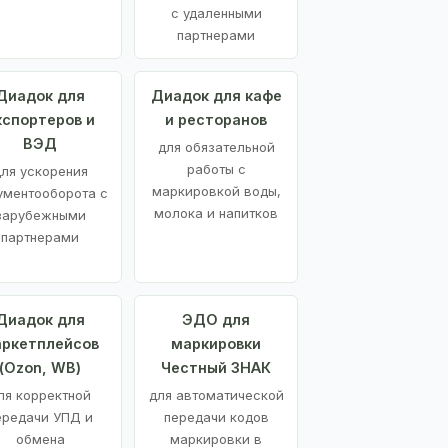
с удаленными
партнерами
Диадок для
Диадок для кафе
кспортеров и
и ресторанов
ВЭД
для обязательной
работы с
ля ускорения
маркировкой воды,
ументооборота с
молока и напитков
зарубежными
партнерами
Диадок для
ЭДО для
ркетплейсов
маркировки
(Ozon, WB)
Честный ЗНАК
ля корректной
для автоматической
ередачи УПД и
передачи кодов
обмена
маркировки в