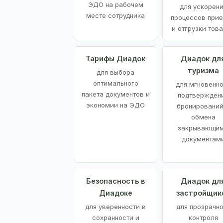
ЭДО на рабочем
для ускорен
месте сотрудника
процессов при
и отгрузки тов
Тарифы Диадок
Диадок дл
туризма
для выбора
оптимального
для мгновенн
пакета документов и
подтвержден
экономии на ЭДО
бронирований
обмена
закрывающи
документам
Безопасность в
Диадок дл
Диадоке
застройщик
для уверенности в
для прозрачно
сохранности и
контроля