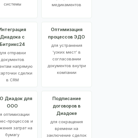
системы
медикаментов
Интеграция
Оптимизация
Диадока с
процессов ЭДО
Битрикс24
для устранения
'узких мест' в
для отправки
согласовании
документов
документов внутри
ентам напрямую
компании
карточки сделки
в CRM
О Диадок для
Подписание
ООО
договоров в
Диадоке
я оптимизации
нес-процессов и
для сокращения
жения затрат на
времени на
бумагу
заключение сделок