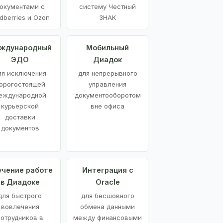
окументами с
систему Честный
dberries и Ozon
ЗНАК
ждународный
Мобильный
ЭДО
Диадок
ля исключения
для непрерывного
орогостоящей
управления
еждународной
документооборотом
курьерской
вне офиса
доставки
документов
учение работе
Интеграция с
в Диадоке
Oracle
для быстрого
для бесшовного
вовлечения
обмена данными
сотрудников в
между финансовыми