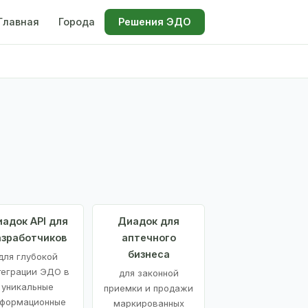
Главная
Города
Решения ЭДО
адок API для
Диадок для
азработчиков
аптечного
бизнеса
для глубокой
теграции ЭДО в
для законной
уникальные
приемки и продажи
формационные
маркированных