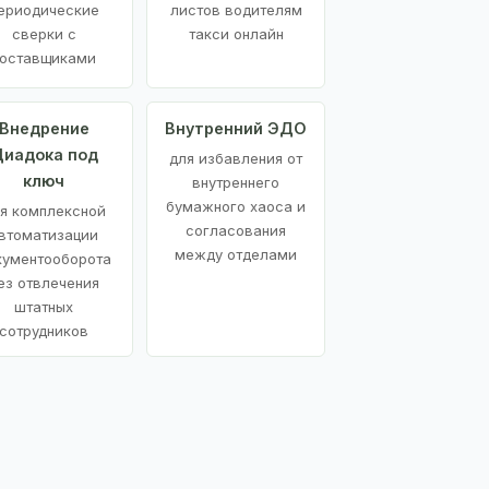
ериодические
листов водителям
сверки с
такси онлайн
оставщиками
Внедрение
Внутренний ЭДО
иадока под
для избавления от
ключ
внутреннего
бумажного хаоса и
я комплексной
согласования
втоматизации
между отделами
кументооборота
ез отвлечения
штатных
сотрудников