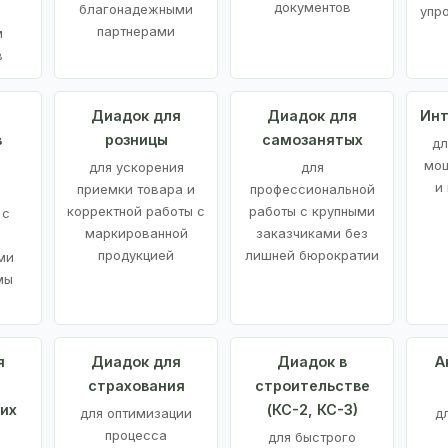
документов
благонадежными
упр
партнерами
м
в
а
Диадок для
Диадок для
Инт
в
розницы
самозанятых
дл
мощ
для ускорения
для
и
приемки товара и
профессиональной
корректной работы с
работы с крупными
 с
маркированной
заказчиками без
продукцией
лишней бюрократии
ми
мы
я
Диадок для
Диадок в
А
страхования
строительстве
их
(КС-2, КС-3)
для оптимизации
д
процесса
для быстрого