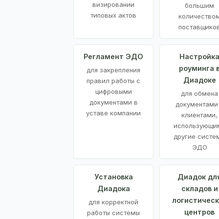
визировании
большим
типовых актов
количество
поставщико
Регламент ЭДО
Настройк
роуминга 
для закрепления
Диадоке
правил работы с
цифровыми
для обмена
документами в
документами
уставе компании
клиентами,
использующи
другие систе
ЭДО
Установка
Диадок дл
Диадока
складов и
логистическ
для корректной
центров
работы системы