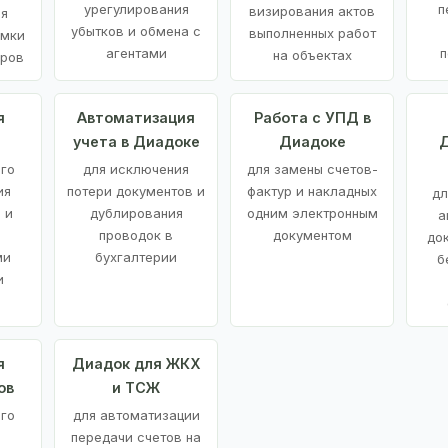
урегулирования
п
визирования актов
ия
убытков и обмена с
выполненных работ
емки
агентами
п
на объектах
аров
я
Автоматизация
Работа с УПД в
учета в Диадоке
Диадоке
Д
ого
для исключения
для замены счетов-
ия
потери документов и
фактур и накладных
дл
 и
дублирования
одним электронным
а
проводок в
документом
до
ми
бухгалтерии
б
и
я
Диадок для ЖКХ
ов
и ТСЖ
го
для автоматизации
передачи счетов на