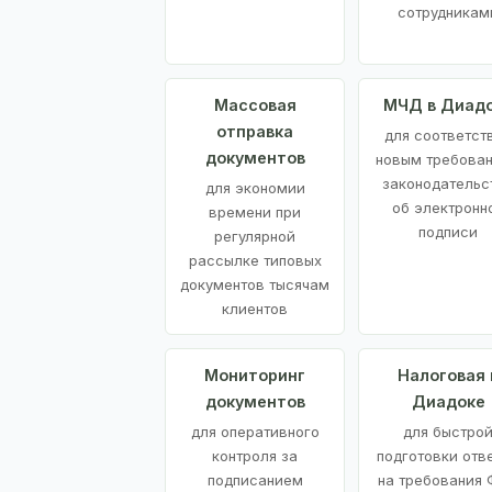
сотрудникам
Массовая
МЧД в Диад
отправка
для соответст
документов
новым требова
законодательс
для экономии
об электронн
времени при
подписи
регулярной
рассылке типовых
документов тысячам
клиентов
Мониторинг
Налоговая 
документов
Диадоке
для оперативного
для быстро
контроля за
подготовки отв
подписанием
на требования