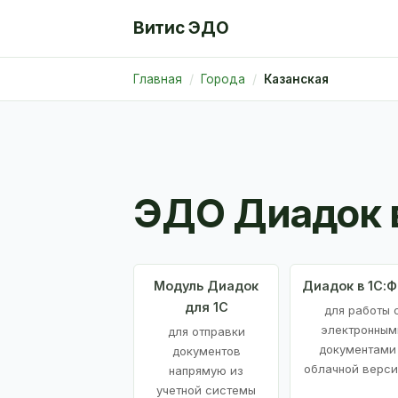
Витис ЭДО
Главная
Города
Казанская
ЭДО Диадок 
Модуль Диадок
Диадок в 1С:
для 1С
для работы 
электронным
для отправки
документами
документов
облачной верси
напрямую из
учетной системы