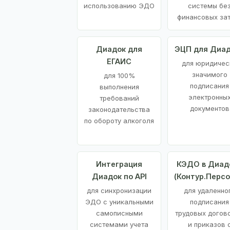
использованию ЭДО
системы бе
финансовых за
Диадок для
ЭЦП для Диа
ЕГАИС
для юридичес
значимого
для 100%
подписания
выполнения
электронны
требований
документов
законодательства
по обороту алкоголя
Интеграция
КЭДО в Диад
Диадок по API
(Контур.Персо
для синхронизации
для удаленно
ЭДО с уникальными
подписания
самописными
трудовых догов
системами учета
и приказов 