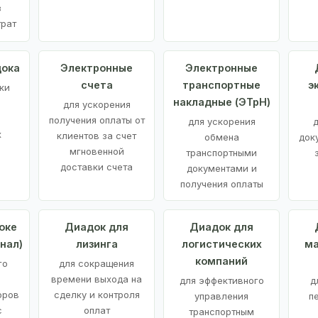
з
трат
дока
Электронные
Электронные
счета
транспортные
э
ки
накладные (ЭТрН)
для ускорения
получения оплаты от
для ускорения
д
х
клиентов за счет
обмена
док
мгновенной
транспортными
доставки счета
документами и
получения оплаты
оке
Диадок для
Диадок для
нал)
лизинга
логистических
ма
компаний
го
для сокращения
времени выхода на
для эффективного
д
оров
сделку и контроля
управления
п
с
оплат
транспортным