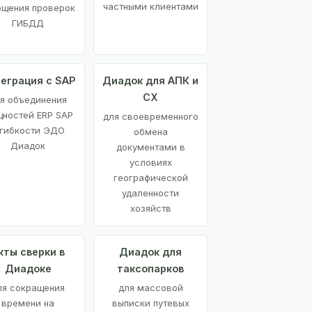
частными клиентами
ощения проверок
ГИБДД
еграция с SAP
Диадок для АПК и
СХ
я объединения
ностей ERP SAP
для своевременного
 гибкости ЭДО
обмена
Диадок
документами в
условиях
географической
удаленности
хозяйств
кты сверки в
Диадок для
Диадоке
таксопарков
ля сокращения
для массовой
времени на
выписки путевых