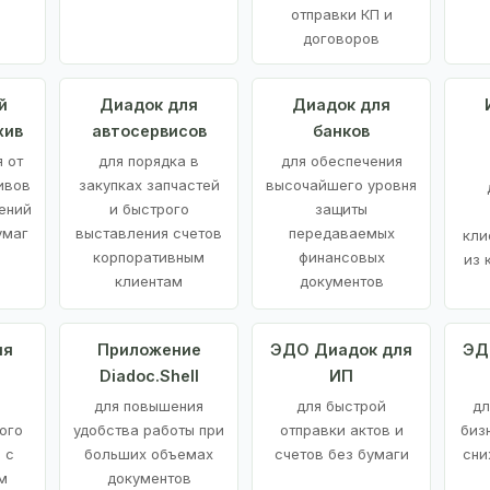
отправки КП и
договоров
й
Диадок для
Диадок для
хив
автосервисов
банков
 от
для порядка в
для обеспечения
ивов
закупках запчастей
высочайшего уровня
ений
и быстрого
защиты
умаг
выставления счетов
передаваемых
кли
корпоративным
финансовых
из 
клиентам
документов
ия
Приложение
ЭДО Диадок для
ЭД
Diadoc.Shell
ИП
для повышения
для быстрой
дл
ого
удобства работы при
отправки актов и
биз
 с
больших объемах
счетов без бумаги
сни
м
документов