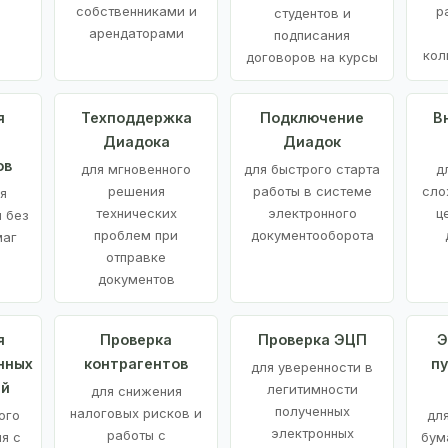
е
собственниками и
р
студентов и
арендаторами
подписания
кол
договоров на курсы
я
Техподдержка
Подключение
В
Диадока
Диадок
ов
для мгновенного
для быстрого старта
д
решения
работы в системе
сло
я
технических
электронного
ц
 без
проблем при
документооборота
маг
отправке
документов
я
Проверка
Проверка ЭЦП
Э
нных
контрагентов
п
для уверенности в
ий
легитимности
для снижения
полученных
налоговых рисков и
ого
дл
электронных
работы с
я с
бум