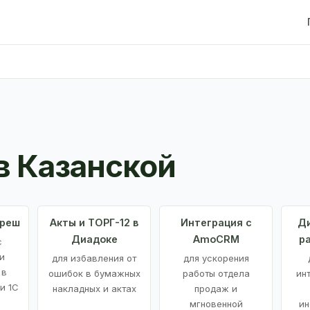
в Казанской
Фреш
Акты и ТОРГ-12 в
Интеграция с
Ди
Диадоке
AmoCRM
р
с
и
для избавления от
для ускорения
 в
ошибок в бумажных
работы отдела
ин
и 1С
накладных и актах
продаж и
мгновенной
ин