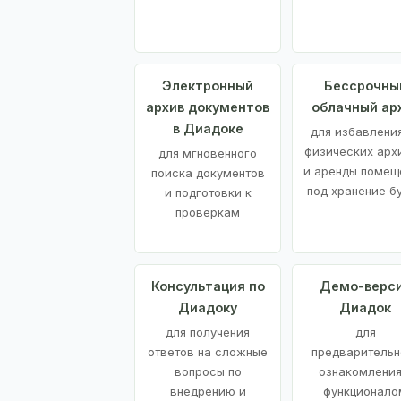
Электронный
Бессрочны
архив документов
облачный ар
в Диадоке
для избавления
физических арх
для мгновенного
и аренды помещ
поиска документов
под хранение б
и подготовки к
проверкам
Консультация по
Демо-верс
Диадоку
Диадок
для получения
для
ответов на сложные
предварительн
вопросы по
ознакомления
внедрению и
функционало