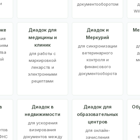
и
документооборотом
д
Wil
оке
Диадок для
Диадок и
Ме
медицины и
Меркурий
вия
клиник
ниям
для синхронизации
д
тва
ветеринарного
д
для работы с
ой
контроля и
м
маркировкой
финансового
лекарств и
документооборота
электронными
рецептами
в
Диадок в
Диадок для
Об
недвижимости
образовательных
центров
й
для ускорения
етов
визирования
для онлайн-
 ФНС
документов между
зачисления