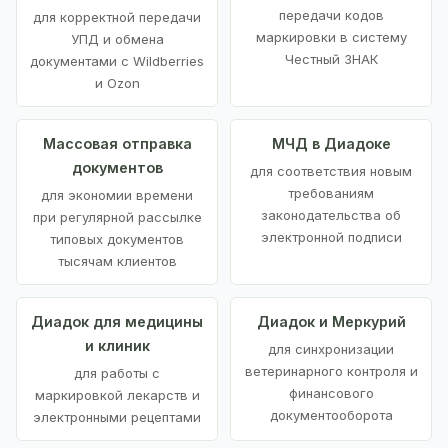
передачи кодов
для корректной передачи
маркировки в систему
УПД и обмена
Честный ЗНАК
документами с Wildberries
и Ozon
Массовая отправка
МЧД в Диадоке
документов
для соответствия новым
требованиям
для экономии времени
законодательства об
при регулярной рассылке
электронной подписи
типовых документов
тысячам клиентов
Диадок для медицины
Диадок и Меркурий
и клиник
для синхронизации
ветеринарного контроля и
для работы с
финансового
маркировкой лекарств и
документооборота
электронными рецептами