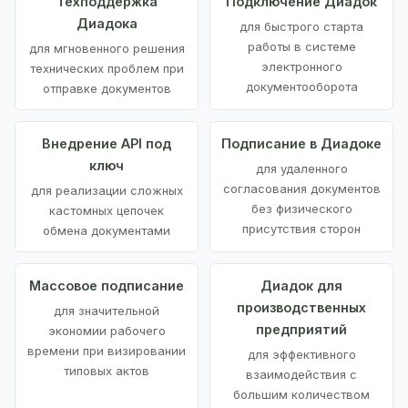
Техподдержка
Подключение Диадок
Диадока
для быстрого старта
работы в системе
для мгновенного решения
электронного
технических проблем при
документооборота
отправке документов
Внедрение API под
Подписание в Диадоке
ключ
для удаленного
согласования документов
для реализации сложных
без физического
кастомных цепочек
присутствия сторон
обмена документами
Массовое подписание
Диадок для
производственных
для значительной
предприятий
экономии рабочего
времени при визировании
для эффективного
типовых актов
взаимодействия с
большим количеством