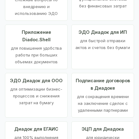
без финансовых затрат
внедрению и
использованию ЭДО
Приложение
ЭДО Диадок для ИП
Diadoc.Shell
для быстрой отправки
актов и счетов без бумаги
для повышения удобства
работы при больших
объемах документов
ЭДО Диадок для ООО
Подписание договоров
в Диадоке
для оптимизации бизнес-
процессов и снижения
для сокращения времени
затрат на бумагу
на заключение сделок с
удаленными партнерами
Диадок для ЕГАИС
ЭЦП для Диадока
для 100% выполнения
для юридически