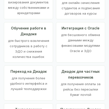
визирования документов
для онлайн-зачисления
между собственниками и
студентов и подписания
арендаторами
договоров на курсы
Обучение работе в
Интеграция с Oracle
Диадоке
для бесшовного обмена
данными между
для быстрого вовлечения
финансовыми модулями
сотрудников в работу с
Oracle и ЭДО
ЭДО и снижения
количества ошибок
Переход на Диадок
Диадок для частных
перевозчиков
для получения более
удобного интерфейса и
для получения оплаты за
лучшей техподдержки
рейсы без пересылки
бумаг почтой