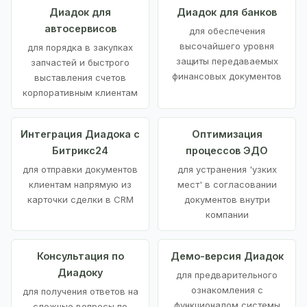
Диадок для
Диадок для банков
автосервисов
для обеспечения
высочайшего уровня
для порядка в закупках
защиты передаваемых
запчастей и быстрого
финансовых документов
выставления счетов
корпоративным клиентам
Интеграция Диадока с
Оптимизация
Битрикс24
процессов ЭДО
для отправки документов
для устранения 'узких
клиентам напрямую из
мест' в согласовании
карточки сделки в CRM
документов внутри
компании
Консультация по
Демо-версия Диадок
Диадоку
для предварительного
ознакомления с
для получения ответов на
функционалом системы
сложные вопросы по