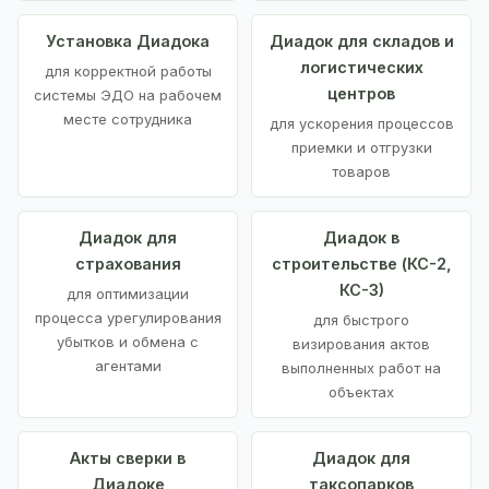
Установка Диадока
Диадок для складов и
логистических
для корректной работы
центров
системы ЭДО на рабочем
месте сотрудника
для ускорения процессов
приемки и отгрузки
товаров
Диадок для
Диадок в
страхования
строительстве (КС-2,
КС-3)
для оптимизации
процесса урегулирования
для быстрого
убытков и обмена с
визирования актов
агентами
выполненных работ на
объектах
Акты сверки в
Диадок для
Диадоке
таксопарков