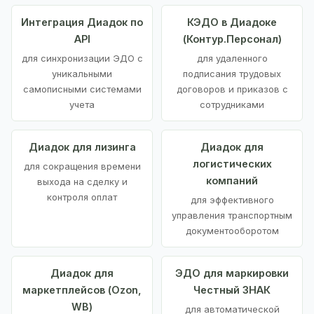
Интеграция Диадок по
КЭДО в Диадоке
API
(Контур.Персонал)
для синхронизации ЭДО с
для удаленного
уникальными
подписания трудовых
самописными системами
договоров и приказов с
учета
сотрудниками
Диадок для лизинга
Диадок для
логистических
для сокращения времени
компаний
выхода на сделку и
контроля оплат
для эффективного
управления транспортным
документооборотом
Диадок для
ЭДО для маркировки
маркетплейсов (Ozon,
Честный ЗНАК
WB)
для автоматической