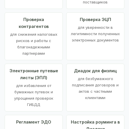
поставщиков
Проверка
Проверка ЭЦП
контрагентов
для уверенности в
легитимности полученных
для снижения налоговых
электронных документов
рисков и работы с
благонадежными
партнерами
Электронные путевые
Диадок для физлиц
листы (ЭПЛ)
для безбумажного
подписания договоров и
для избавления от
актов с частными
бумажных путевок и
клиентами
упрощения проверок
ГИБДД
Регламент ЭДО
Настройка роуминга в
Диадоке