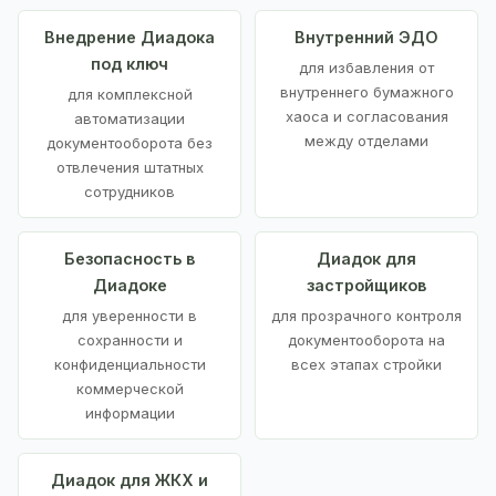
Внедрение Диадока
Внутренний ЭДО
под ключ
для избавления от
внутреннего бумажного
для комплексной
хаоса и согласования
автоматизации
между отделами
документооборота без
отвлечения штатных
сотрудников
Безопасность в
Диадок для
Диадоке
застройщиков
для уверенности в
для прозрачного контроля
сохранности и
документооборота на
конфиденциальности
всех этапах стройки
коммерческой
информации
Диадок для ЖКХ и