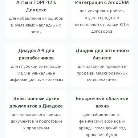
Акты и ТОРГ-12 в
Интеграция с AmoCRM
Диадоке
для ускорения работы
отдела продаж и
для избавления от ошибок
мгновенной отправки КП и
в бумажных накладных и
договоров
актах
Диадок API для
Диадок для аптечного
разработчиков
бизнеса
для глубокой интеграции
для законной приемки и
ЭДО в уникальные
продажи маркированных
информационные системы
медикаментов
Электронный архив
Бессрочный облачный
документов в Диадоке
архив
для мгновенного поиска
для избавления от
документов и подготовки
физических архивов и
к проверкам
аренды помещений под
хранение бумаг