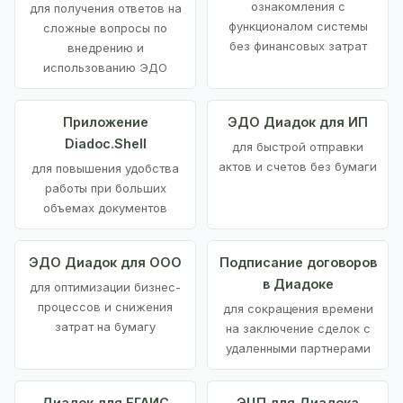
ознакомления с
для получения ответов на
функционалом системы
сложные вопросы по
без финансовых затрат
внедрению и
использованию ЭДО
Приложение
ЭДО Диадок для ИП
Diadoc.Shell
для быстрой отправки
актов и счетов без бумаги
для повышения удобства
работы при больших
объемах документов
ЭДО Диадок для ООО
Подписание договоров
в Диадоке
для оптимизации бизнес-
процессов и снижения
для сокращения времени
затрат на бумагу
на заключение сделок с
удаленными партнерами
Диадок для ЕГАИС
ЭЦП для Диадока