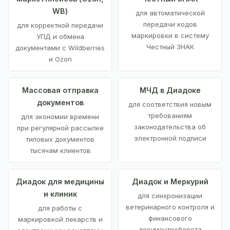
WB)
для автоматической
передачи кодов
для корректной передачи
маркировки в систему
УПД и обмена
Честный ЗНАК
документами с Wildberries
и Ozon
Массовая отправка
МЧД в Диадоке
документов
для соответствия новым
требованиям
для экономии времени
законодательства об
при регулярной рассылке
электронной подписи
типовых документов
тысячам клиентов
Диадок для медицины
Диадок и Меркурий
и клиник
для синхронизации
ветеринарного контроля и
для работы с
финансового
маркировкой лекарств и
документооборота