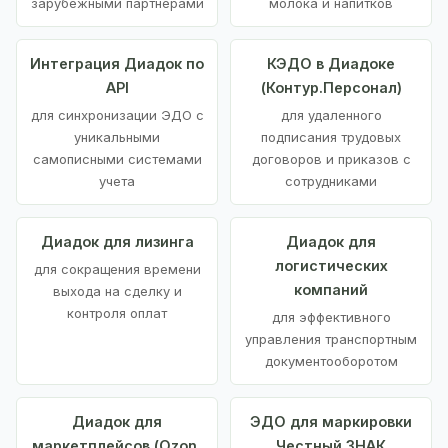
зарубежными партнерами
молока и напитков
Интеграция Диадок по
КЭДО в Диадоке
API
(Контур.Персонал)
для синхронизации ЭДО с
для удаленного
уникальными
подписания трудовых
самописными системами
договоров и приказов с
учета
сотрудниками
Диадок для лизинга
Диадок для
логистических
для сокращения времени
компаний
выхода на сделку и
контроля оплат
для эффективного
управления транспортным
документооборотом
Диадок для
ЭДО для маркировки
маркетплейсов (Ozon,
Честный ЗНАК