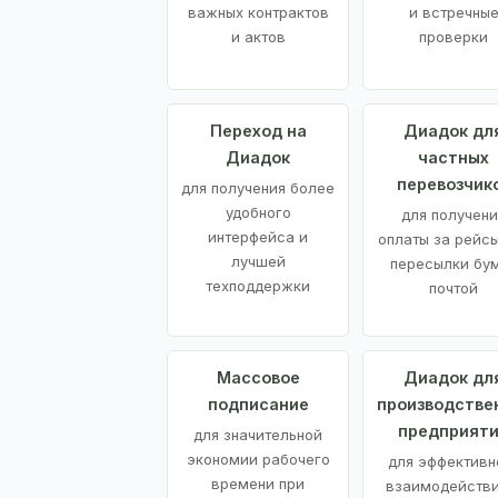
важных контрактов
и встречны
и актов
проверки
Переход на
Диадок дл
Диадок
частных
перевозчик
для получения более
удобного
для получени
интерфейса и
оплаты за рейсы
лучшей
пересылки бу
техподдержки
почтой
Массовое
Диадок дл
подписание
производстве
предприят
для значительной
экономии рабочего
для эффективн
времени при
взаимодействи