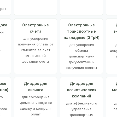
з
трат
дока
Электронные
Электронные
счета
транспортные
э
ки
накладные (ЭТрН)
для ускорения
получения оплаты от
для ускорения
д
х
клиентов за счет
обмена
док
мгновенной
транспортными
доставки счета
документами и
получения оплаты
оке
Диадок для
Диадок для
нал)
лизинга
логистических
ма
компаний
го
для сокращения
времени выхода на
для эффективного
д
оров
сделку и контроля
управления
п
с
оплат
транспортным