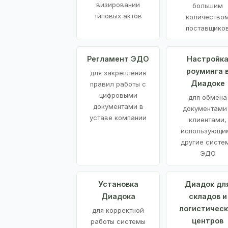
визировании
большим
типовых актов
количество
поставщико
Регламент ЭДО
Настройк
роуминга 
для закрепления
Диадоке
правил работы с
цифровыми
для обмена
документами в
документами
уставе компании
клиентами,
использующи
другие систе
ЭДО
Установка
Диадок дл
Диадока
складов и
логистическ
для корректной
центров
работы системы