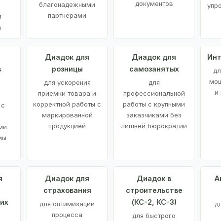
документов
благонадежными
упр
партнерами
м
в
а
Диадок для
Диадок для
Инт
в
розницы
самозанятых
дл
мощ
для ускорения
для
и
приемки товара и
профессиональной
корректной работы с
работы с крупными
 с
маркированной
заказчиками без
продукцией
лишней бюрократии
ми
мы
я
Диадок для
Диадок в
А
страхования
строительстве
их
(КС-2, КС-3)
для оптимизации
д
процесса
для быстрого