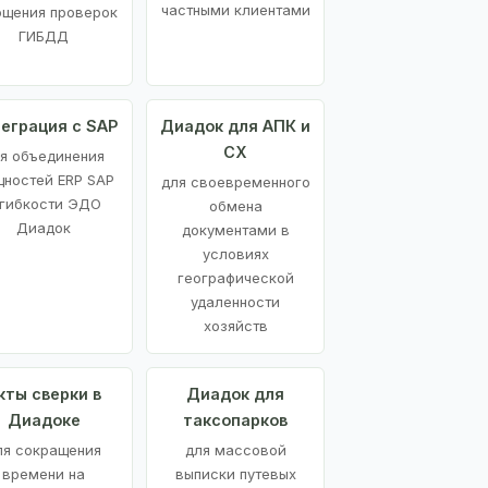
частными клиентами
ощения проверок
ГИБДД
еграция с SAP
Диадок для АПК и
СХ
я объединения
ностей ERP SAP
для своевременного
 гибкости ЭДО
обмена
Диадок
документами в
условиях
географической
удаленности
хозяйств
кты сверки в
Диадок для
Диадоке
таксопарков
ля сокращения
для массовой
времени на
выписки путевых