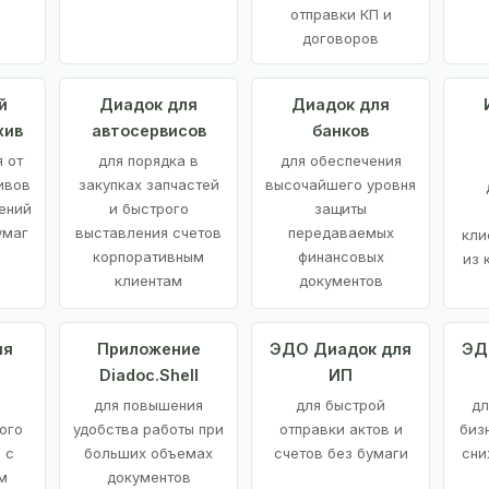
отправки КП и
договоров
й
Диадок для
Диадок для
хив
автосервисов
банков
 от
для порядка в
для обеспечения
ивов
закупках запчастей
высочайшего уровня
ений
и быстрого
защиты
умаг
выставления счетов
передаваемых
кли
корпоративным
финансовых
из 
клиентам
документов
ия
Приложение
ЭДО Диадок для
ЭД
Diadoc.Shell
ИП
для повышения
для быстрой
дл
ого
удобства работы при
отправки актов и
биз
 с
больших объемах
счетов без бумаги
сни
м
документов