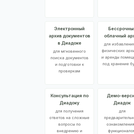
Электронный
Бессрочны
архив документов
облачный ар
в Диадоке
для избавления
физических арх
для мгновенного
и аренды помещ
поиска документов
под хранение б
и подготовки к
проверкам
Консультация по
Демо-верс
Диадоку
Диадок
для получения
для
ответов на сложные
предварительн
вопросы по
ознакомления
внедрению и
функционало