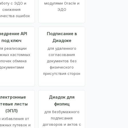
аботу с ЭДО и
модулями Oracle и
снижения
ЭДО
ичества ошибок
недрение API
Подписание в
под ключ
Диадоке
ля реализации
для удаленного
жных кастомных
согласования
епочек обмена
документов без
документами
физического
присутствия сторон
лектронные
Диадок для
утевые листы
физлиц
(ЭПЛ)
для безбумажного
подписания
я избавления от
договоров и актов с
ажных путевок и