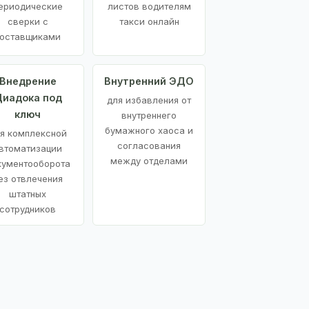
ериодические
листов водителям
сверки с
такси онлайн
оставщиками
Внедрение
Внутренний ЭДО
иадока под
для избавления от
ключ
внутреннего
бумажного хаоса и
я комплексной
согласования
втоматизации
между отделами
кументооборота
ез отвлечения
штатных
сотрудников