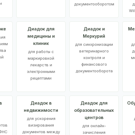
и
документооборотом
д
Wil
оке
Диадок для
Диадок и
Ме
медицины и
Меркурий
вия
клиник
ниям
для синхронизации
д
тва
ветеринарного
д
для работы с
ой
контроля и
м
маркировкой
финансового
лекарств и
документооборота
электронными
рецептами
в
Диадок в
Диадок для
Об
недвижимости
образовательных
центров
й
для ускорения
етов
визирования
для онлайн-
 ФНС
документов между
зачисления