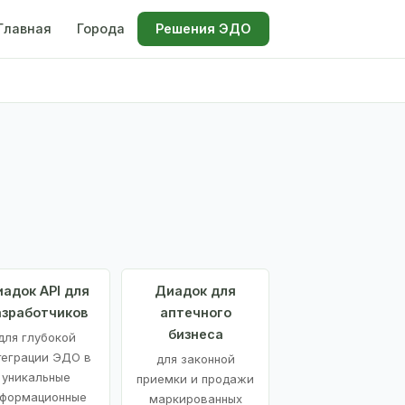
Главная
Города
Решения ЭДО
адок API для
Диадок для
азработчиков
аптечного
бизнеса
для глубокой
теграции ЭДО в
для законной
уникальные
приемки и продажи
формационные
маркированных