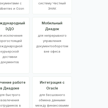
окументами с
систему Честный
dberries и Ozon
ЗНАК
ждународный
Мобильный
ЭДО
Диадок
ля исключения
для непрерывного
орогостоящей
управления
еждународной
документооборотом
курьерской
вне офиса
доставки
документов
учение работе
Интеграция с
в Диадоке
Oracle
для быстрого
для бесшовного
вовлечения
обмена данными
сотрудников в
между финансовыми