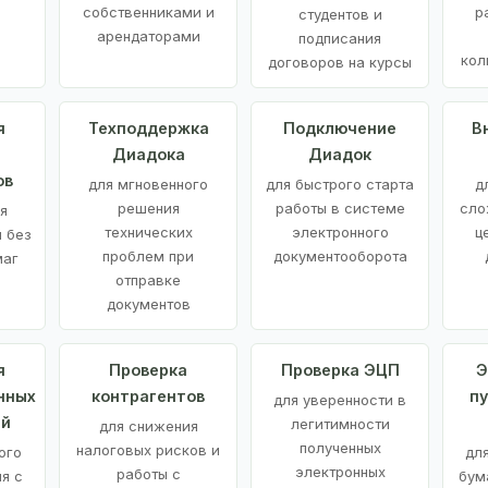
е
собственниками и
р
студентов и
арендаторами
подписания
кол
договоров на курсы
я
Техподдержка
Подключение
В
Диадока
Диадок
ов
для мгновенного
для быстрого старта
д
решения
работы в системе
сло
я
технических
электронного
ц
 без
проблем при
документооборота
маг
отправке
документов
я
Проверка
Проверка ЭЦП
Э
нных
контрагентов
п
для уверенности в
ий
легитимности
для снижения
полученных
налоговых рисков и
ого
дл
электронных
работы с
я с
бум