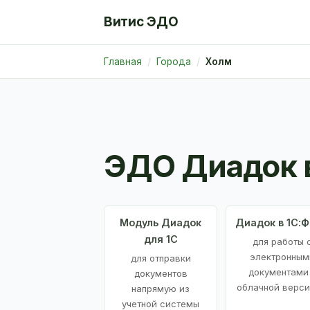
Витис ЭДО
Главная
Города
Холм
ЭДО Диадок 
Модуль Диадок
Диадок в 1С:
для 1С
для работы 
электронным
для отправки
документами
документов
облачной верси
напрямую из
учетной системы