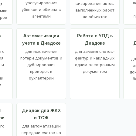
урегулирования
п
визирования актов
ия
убытков и обмена с
выполненных работ
емки
агентами
п
на объектах
аров
я
Автоматизация
Работа с УПД в
учета в Диадоке
Диадоке
Д
ого
для исключения
для замены счетов-
ия
потери документов и
фактур и накладных
дл
 и
дублирования
одним электронным
а
проводок в
документом
до
ми
бухгалтерии
б
и
я
Диадок для ЖКХ
ов
и ТСЖ
го
для автоматизации
передачи счетов на