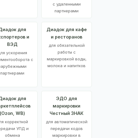
с удаленными
партнерами
Диадок для
Диадок для кафе
кспортеров и
и ресторанов
ВЭД
для обязательной
работы с
ля ускорения
маркировкой воды,
ументооборота с
молока и напитков
зарубежными
партнерами
Диадок для
ЭДО для
ркетплейсов
маркировки
(Ozon, WB)
Честный ЗНАК
ля корректной
для автоматической
ередачи УПД и
передачи кодов
обмена
маркировки в