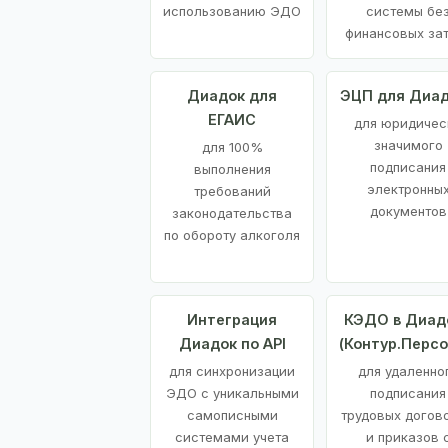
использованию ЭДО
системы бе
финансовых за
Диадок для
ЭЦП для Диа
ЕГАИС
для юридичес
значимого
для 100%
подписания
выполнения
электронны
требований
документов
законодательства
по обороту алкоголя
Интеграция
КЭДО в Диад
Диадок по API
(Контур.Персо
для синхронизации
для удаленно
ЭДО с уникальными
подписания
самописными
трудовых догов
системами учета
и приказов 