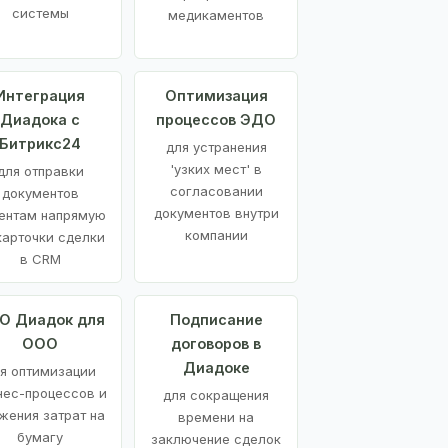
системы
медикаментов
Интеграция
Оптимизация
Диадока с
процессов ЭДО
Битрикс24
для устранения
'узких мест' в
для отправки
согласовании
документов
документов внутри
ентам напрямую
компании
карточки сделки
в CRM
О Диадок для
Подписание
ООО
договоров в
Диадоке
я оптимизации
нес-процессов и
для сокращения
жения затрат на
времени на
бумагу
заключение сделок