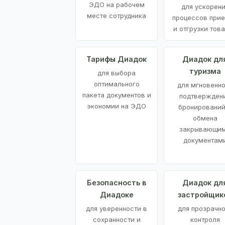
ЭДО на рабочем
для ускорен
месте сотрудника
процессов при
и отгрузки тов
Тарифы Диадок
Диадок дл
туризма
для выбора
оптимального
для мгновенн
пакета документов и
подтвержден
экономии на ЭДО
бронирований
обмена
закрывающи
документам
Безопасность в
Диадок дл
Диадоке
застройщик
для уверенности в
для прозрачно
сохранности и
контроля