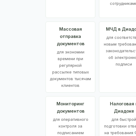
сотрудникам
Массовая
МЧД в Диад
отправка
для соответст
документов
новым требова
законодательс
для экономии
об электронн
времени при
подписи
регулярной
рассылке типовых
документов тысячам
клиентов
Мониторинг
Налоговая 
документов
Диадоке
для оперативного
для быстро
контроля за
подготовки отв
подписанием
на требования