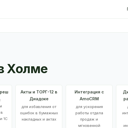
в Холме
Фреш
Акты и ТОРГ-12 в
Интеграция с
Ди
Диадоке
AmoCRM
р
с
и
для избавления от
для ускорения
 в
ошибок в бумажных
работы отдела
ин
и 1С
накладных и актах
продаж и
мгновенной
ин