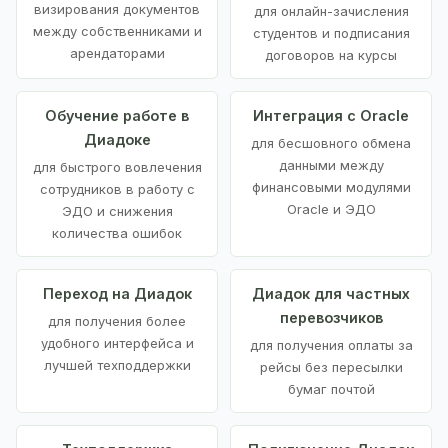
визирования документов
для онлайн-зачисления
между собственниками и
студентов и подписания
арендаторами
договоров на курсы
Обучение работе в
Интеграция с Oracle
Диадоке
для бесшовного обмена
данными между
для быстрого вовлечения
финансовыми модулями
сотрудников в работу с
Oracle и ЭДО
ЭДО и снижения
количества ошибок
Переход на Диадок
Диадок для частных
перевозчиков
для получения более
удобного интерфейса и
для получения оплаты за
лучшей техподдержки
рейсы без пересылки
бумаг почтой