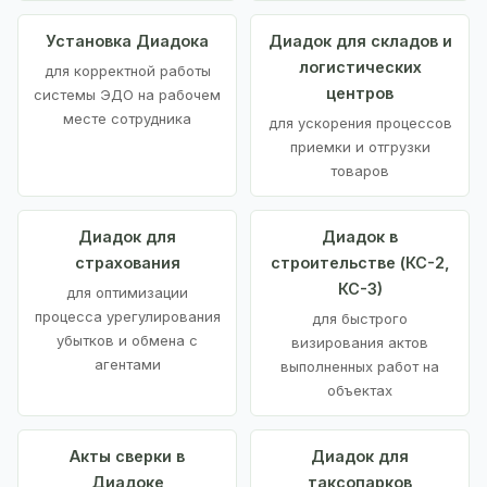
Установка Диадока
Диадок для складов и
логистических
для корректной работы
центров
системы ЭДО на рабочем
месте сотрудника
для ускорения процессов
приемки и отгрузки
товаров
Диадок для
Диадок в
страхования
строительстве (КС-2,
КС-3)
для оптимизации
процесса урегулирования
для быстрого
убытков и обмена с
визирования актов
агентами
выполненных работ на
объектах
Акты сверки в
Диадок для
Диадоке
таксопарков