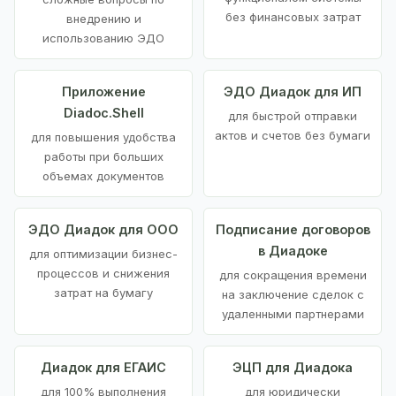
без финансовых затрат
внедрению и
использованию ЭДО
Приложение
ЭДО Диадок для ИП
Diadoc.Shell
для быстрой отправки
актов и счетов без бумаги
для повышения удобства
работы при больших
объемах документов
ЭДО Диадок для ООО
Подписание договоров
в Диадоке
для оптимизации бизнес-
процессов и снижения
для сокращения времени
затрат на бумагу
на заключение сделок с
удаленными партнерами
Диадок для ЕГАИС
ЭЦП для Диадока
для 100% выполнения
для юридически