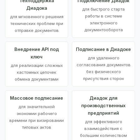
Техподдержка
Подключение Диадок
Диадока
для быстрого старта
работы в системе
для мгновенного решения
электронного
технических проблем при
документооборота
отправке документов
Внедрение API под
Подписание в Диадоке
ключ
для удаленного
согласования документов
для реализации сложных
без физического
кастомных цепочек
присутствия сторон
обмена документами
Массовое подписание
Диадок для
производственных
для значительной
предприятий
экономии рабочего
времени при визировании
для эффективного
типовых актов
взаимодействия с
большим количеством