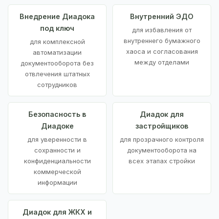
Внедрение Диадока
Внутренний ЭДО
под ключ
для избавления от
внутреннего бумажного
для комплексной
хаоса и согласования
автоматизации
между отделами
документооборота без
отвлечения штатных
сотрудников
Безопасность в
Диадок для
Диадоке
застройщиков
для уверенности в
для прозрачного контроля
сохранности и
документооборота на
конфиденциальности
всех этапах стройки
коммерческой
информации
Диадок для ЖКХ и