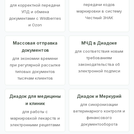
передачи кодов
для корректной передачи
маркировки в систему
УПД и обмена
Честный ЗНАК
документами с Wildberries
и Ozon
Массовая отправка
МЧД в Диадоке
документов
для соответствия новым
требованиям
для экономии времени
законодательства об
при регулярной рассылке
электронной подписи
типовых документов
тысячам клиентов
Диадок для медицины
Диадок и Меркурий
и клиник
для синхронизации
ветеринарного контроля и
для работы с
финансового
маркировкой лекарств и
документооборота
электронными рецептами