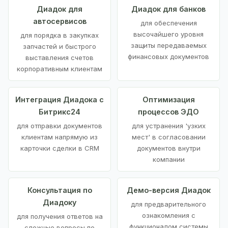
Диадок для
Диадок для банков
автосервисов
для обеспечения
высочайшего уровня
для порядка в закупках
защиты передаваемых
запчастей и быстрого
финансовых документов
выставления счетов
корпоративным клиентам
Интеграция Диадока с
Оптимизация
Битрикс24
процессов ЭДО
для отправки документов
для устранения 'узких
клиентам напрямую из
мест' в согласовании
карточки сделки в CRM
документов внутри
компании
Консультация по
Демо-версия Диадок
Диадоку
для предварительного
ознакомления с
для получения ответов на
функционалом системы
сложные вопросы по