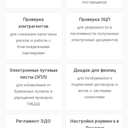
поставщиков
Проверка
Проверка ЭЦП
контрагентов
для уверенности в
легитимности полученных
для снижения налоговых
электронных документов
рисков и работы с
благонадежными
партнерами
Электронные путевые
Диадок для физлиц
листы (ЭПЛ)
для безбумажного
подписания договоров и
для избавления от
актов с частными
бумажных путевок и
клиентами
упрощения проверок
ГИБДД
Регламент ЭДО
Настройка роуминга в
Диадоке