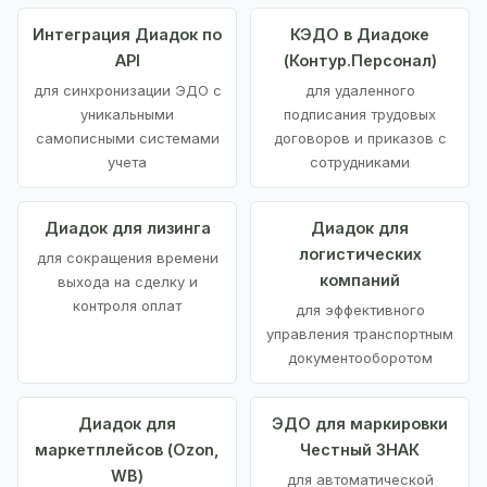
Интеграция Диадок по
КЭДО в Диадоке
API
(Контур.Персонал)
для синхронизации ЭДО с
для удаленного
уникальными
подписания трудовых
самописными системами
договоров и приказов с
учета
сотрудниками
Диадок для лизинга
Диадок для
логистических
для сокращения времени
компаний
выхода на сделку и
контроля оплат
для эффективного
управления транспортным
документооборотом
Диадок для
ЭДО для маркировки
маркетплейсов (Ozon,
Честный ЗНАК
WB)
для автоматической