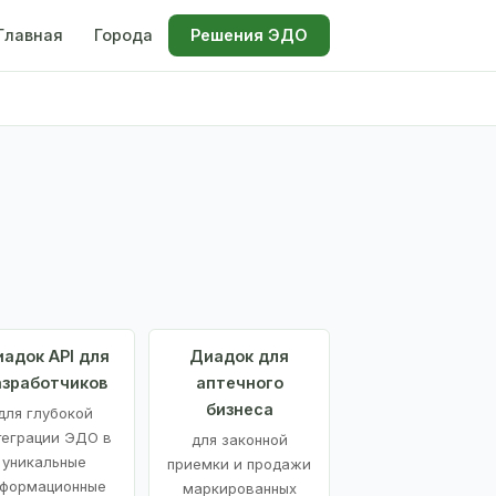
Главная
Города
Решения ЭДО
адок API для
Диадок для
азработчиков
аптечного
бизнеса
для глубокой
теграции ЭДО в
для законной
уникальные
приемки и продажи
формационные
маркированных