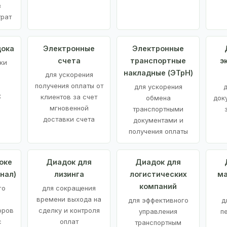
з
трат
дока
Электронные
Электронные
счета
транспортные
э
ки
накладные (ЭТрН)
для ускорения
получения оплаты от
для ускорения
д
х
клиентов за счет
обмена
док
мгновенной
транспортными
доставки счета
документами и
получения оплаты
оке
Диадок для
Диадок для
нал)
лизинга
логистических
ма
компаний
го
для сокращения
времени выхода на
для эффективного
д
оров
сделку и контроля
управления
п
с
оплат
транспортным