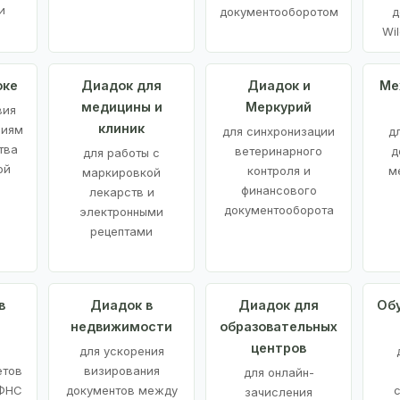
и
документооборотом
д
Wil
оке
Диадок для
Диадок и
Ме
медицины и
Меркурий
вия
клиник
ниям
для синхронизации
д
тва
ветеринарного
д
для работы с
ой
контроля и
м
маркировкой
финансового
лекарств и
документооборота
электронными
рецептами
в
Диадок в
Диадок для
Об
недвижимости
образовательных
центров
й
для ускорения
етов
визирования
для онлайн-
 ФНС
документов между
зачисления