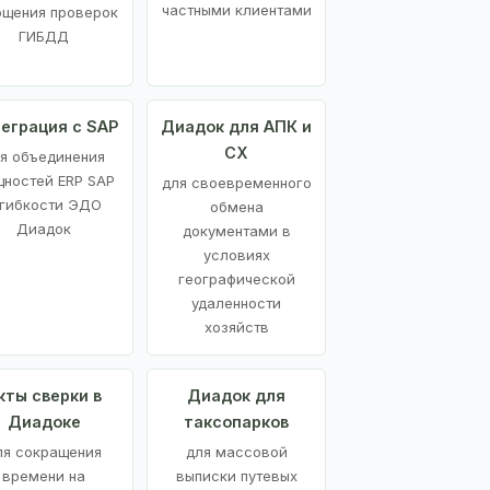
частными клиентами
ощения проверок
ГИБДД
еграция с SAP
Диадок для АПК и
СХ
я объединения
ностей ERP SAP
для своевременного
 гибкости ЭДО
обмена
Диадок
документами в
условиях
географической
удаленности
хозяйств
кты сверки в
Диадок для
Диадоке
таксопарков
ля сокращения
для массовой
времени на
выписки путевых