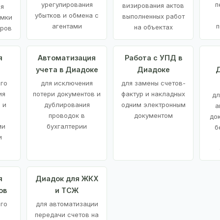
урегулирования
п
визирования актов
ия
убытков и обмена с
выполненных работ
емки
агентами
п
на объектах
аров
я
Автоматизация
Работа с УПД в
учета в Диадоке
Диадоке
Д
ого
для исключения
для замены счетов-
ия
потери документов и
фактур и накладных
дл
 и
дублирования
одним электронным
а
проводок в
документом
до
ми
бухгалтерии
б
и
я
Диадок для ЖКХ
ов
и ТСЖ
го
для автоматизации
передачи счетов на