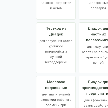
важных контрактов
и встречны
и актов
проверки
Переход на
Диадок дл
Диадок
частных
перевозчик
для получения более
удобного
для получени
интерфейса и
оплаты за рейсы
лучшей
пересылки бу
техподдержки
почтой
Массовое
Диадок дл
подписание
производстве
предприят
для значительной
экономии рабочего
для эффективн
времени при
взаимодействи