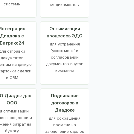
системы
медикаментов
Интеграция
Оптимизация
Диадока с
процессов ЭДО
Битрикс24
для устранения
'узких мест' в
для отправки
согласовании
документов
документов внутри
ентам напрямую
компании
карточки сделки
в CRM
О Диадок для
Подписание
ООО
договоров в
Диадоке
я оптимизации
нес-процессов и
для сокращения
жения затрат на
времени на
бумагу
заключение сделок