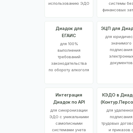
использованию ЭДО
системы бе
финансовых за
Диадок для
ЭЦП для Диа
ЕГАИС
для юридичес
значимого
для 100%
подписания
выполнения
электронны
требований
документов
законодательства
по обороту алкоголя
Интеграция
КЭДО в Диад
Диадок по API
(Контур.Персо
для синхронизации
для удаленно
ЭДО с уникальными
подписания
самописными
трудовых догов
системами учета
и приказов 