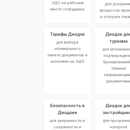
ЭДО на рабочем
для ускорен
месте сотрудника
процессов при
и отгрузки тов
Тарифы Диадок
Диадок дл
туризма
для выбора
оптимального
для мгновенн
пакета документов и
подтвержден
экономии на ЭДО
бронирований
обмена
закрывающи
документам
Безопасность в
Диадок дл
Диадоке
застройщик
для уверенности в
для прозрачно
сохранности и
контроля