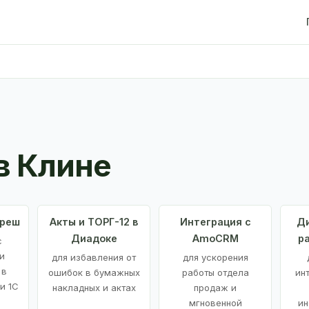
в Клине
Фреш
Акты и ТОРГ-12 в
Интеграция с
Ди
Диадоке
AmoCRM
р
с
и
для избавления от
для ускорения
 в
ошибок в бумажных
работы отдела
ин
и 1С
накладных и актах
продаж и
мгновенной
ин