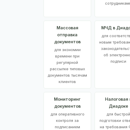
сотрудникам
Массовая
МЧД в Диад
отправка
для соответст
документов
новым требова
законодательс
для экономии
об электронн
времени при
подписи
регулярной
рассылке типовых
документов тысячам
клиентов
Мониторинг
Налоговая 
документов
Диадоке
для оперативного
для быстро
контроля за
подготовки отв
подписанием
на требования