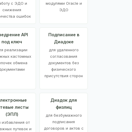
аботу с ЭДО и
модулями Oracle и
снижения
ЭДО
ичества ошибок
недрение API
Подписание в
под ключ
Диадоке
ля реализации
для удаленного
жных кастомных
согласования
епочек обмена
документов без
документами
физического
присутствия сторон
лектронные
Диадок для
утевые листы
физлиц
(ЭПЛ)
для безбумажного
подписания
я избавления от
договоров и актов с
ажных путевок и