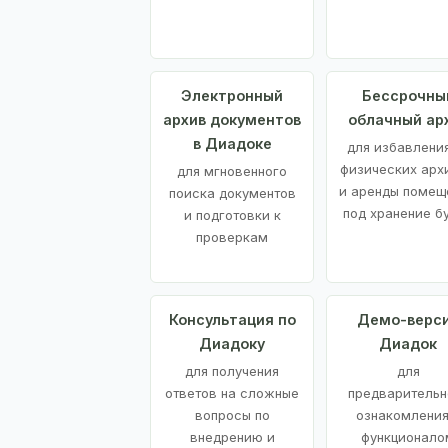
Электронный
Бессрочны
архив документов
облачный ар
в Диадоке
для избавления
физических арх
для мгновенного
и аренды помещ
поиска документов
под хранение б
и подготовки к
проверкам
Консультация по
Демо-верс
Диадоку
Диадок
для получения
для
ответов на сложные
предварительн
вопросы по
ознакомления
внедрению и
функционало