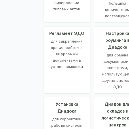
визировании
большим
типовых актов
количество
поставщико
Регламент ЭДО
Настройк
роуминга 
для закрепления
Диадоке
правил работы с
цифровыми
для обмена
документами в
документами
уставе компании
клиентами,
использующи
другие систе
ЭДО
Установка
Диадок дл
Диадока
складов и
логистическ
для корректной
центров
работы системы