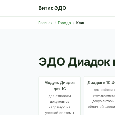
Витис ЭДО
Главная
Города
Клин
ЭДО Диадок 
Модуль Диадок
Диадок в 1С:
для 1С
для работы 
электронным
для отправки
документами
документов
облачной верси
напрямую из
учетной системы