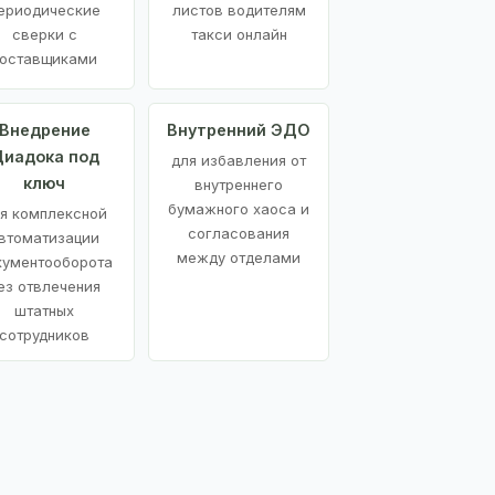
ериодические
листов водителям
сверки с
такси онлайн
оставщиками
Внедрение
Внутренний ЭДО
иадока под
для избавления от
ключ
внутреннего
бумажного хаоса и
я комплексной
согласования
втоматизации
между отделами
кументооборота
ез отвлечения
штатных
сотрудников