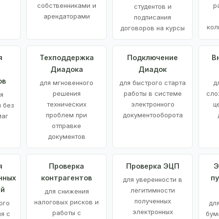
е
собственниками и
р
студентов и
арендаторами
подписания
кол
договоров на курсы
я
Техподдержка
Подключение
В
Диадока
Диадок
ов
для мгновенного
для быстрого старта
д
решения
работы в системе
сло
я
технических
электронного
ц
 без
проблем при
документооборота
маг
отправке
документов
я
Проверка
Проверка ЭЦП
Э
нных
контрагентов
п
для уверенности в
ий
легитимности
для снижения
полученных
налоговых рисков и
ого
дл
электронных
работы с
я с
бум