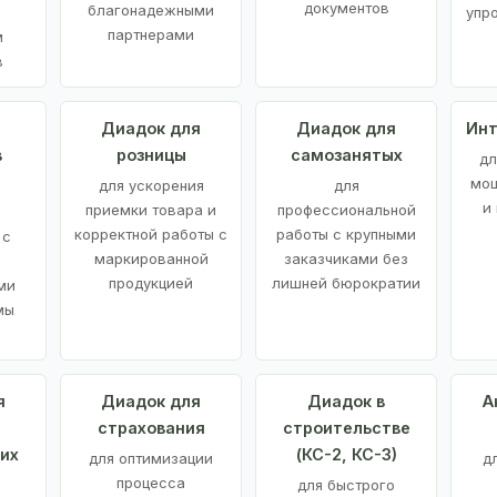
документов
благонадежными
упр
партнерами
м
в
а
Диадок для
Диадок для
Инт
в
розницы
самозанятых
дл
мощ
для ускорения
для
и
приемки товара и
профессиональной
корректной работы с
работы с крупными
 с
маркированной
заказчиками без
продукцией
лишней бюрократии
ми
мы
я
Диадок для
Диадок в
А
страхования
строительстве
их
(КС-2, КС-3)
для оптимизации
д
процесса
для быстрого