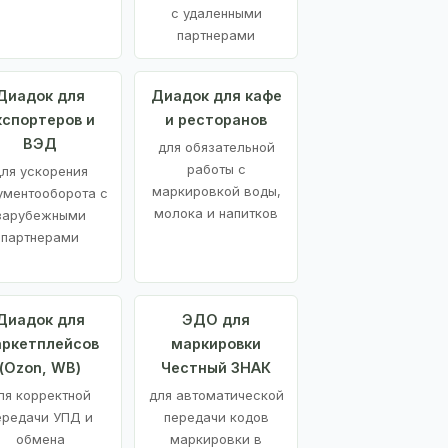
с удаленными
партнерами
Диадок для
Диадок для кафе
кспортеров и
и ресторанов
ВЭД
для обязательной
работы с
ля ускорения
маркировкой воды,
ументооборота с
молока и напитков
зарубежными
партнерами
Диадок для
ЭДО для
ркетплейсов
маркировки
(Ozon, WB)
Честный ЗНАК
ля корректной
для автоматической
ередачи УПД и
передачи кодов
обмена
маркировки в