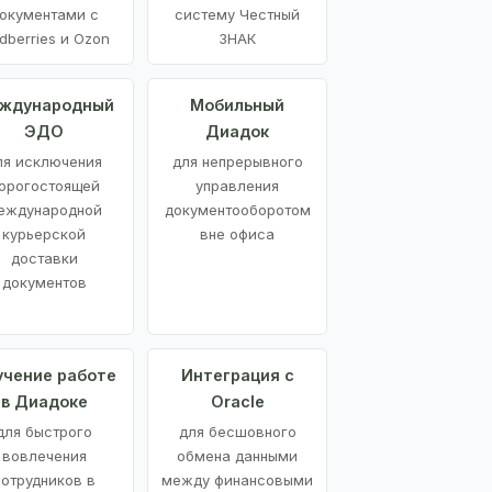
окументами с
систему Честный
dberries и Ozon
ЗНАК
ждународный
Мобильный
ЭДО
Диадок
ля исключения
для непрерывного
орогостоящей
управления
еждународной
документооборотом
курьерской
вне офиса
доставки
документов
учение работе
Интеграция с
в Диадоке
Oracle
для быстрого
для бесшовного
вовлечения
обмена данными
сотрудников в
между финансовыми