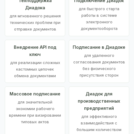
Техподдержка
Подключение Диадок
Диадока
для быстрого старта
работы в системе
для мгновенного решения
электронного
технических проблем при
документооборота
отправке документов
Внедрение API под
Подписание в Диадоке
ключ
для удаленного
согласования документов
для реализации сложных
без физического
кастомных цепочек
присутствия сторон
обмена документами
Массовое подписание
Диадок для
производственных
для значительной
предприятий
экономии рабочего
времени при визировании
для эффективного
типовых актов
взаимодействия с
большим количеством