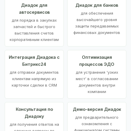
Диадок для
Диадок для банков
автосервисов
для обеспечения
высочайшего уровня
для порядка в закупках
защиты передаваемых
запчастей и быстрого
финансовых документов
выставления счетов
корпоративным клиентам
Интеграция Диадока с
Оптимизация
Битрикс24
процессов ЭДО
для отправки документов
для устранения 'узких
клиентам напрямую из
мест' в согласовании
карточки сделки в CRM
документов внутри
компании
Консультация по
Демо-версия Диадок
Диадоку
для предварительного
ознакомления с
для получения ответов на
функционалом системы
сложные вопросы по