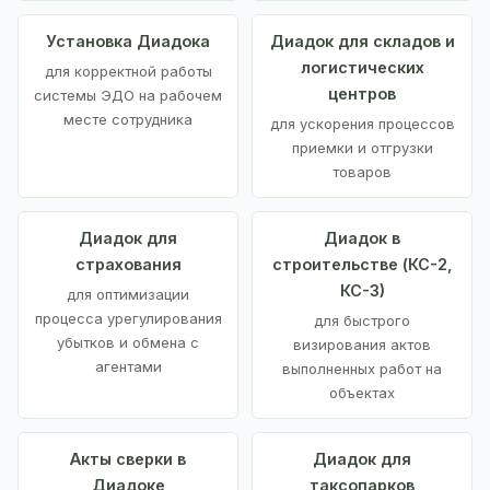
Установка Диадока
Диадок для складов и
логистических
для корректной работы
центров
системы ЭДО на рабочем
месте сотрудника
для ускорения процессов
приемки и отгрузки
товаров
Диадок для
Диадок в
страхования
строительстве (КС-2,
КС-3)
для оптимизации
процесса урегулирования
для быстрого
убытков и обмена с
визирования актов
агентами
выполненных работ на
объектах
Акты сверки в
Диадок для
Диадоке
таксопарков