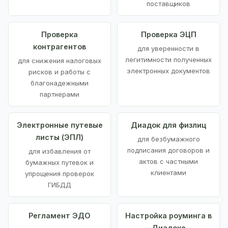
поставщиков
Проверка
Проверка ЭЦП
контрагентов
для уверенности в
легитимности полученных
для снижения налоговых
электронных документов
рисков и работы с
благонадежными
партнерами
Электронные путевые
Диадок для физлиц
листы (ЭПЛ)
для безбумажного
подписания договоров и
для избавления от
актов с частными
бумажных путевок и
клиентами
упрощения проверок
ГИБДД
Регламент ЭДО
Настройка роуминга в
Диадоке