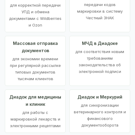
передачи кодов
для корректной передачи
маркировки в систему
УПД и обмена
Честный ЗНАК
документами с Wildberries
и Ozon
Массовая отправка
МЧД в Диадоке
документов
для соответствия новым
требованиям
для экономии времени
законодательства об
при регулярной рассылке
электронной подписи
типовых документов
тысячам клиентов
Диадок для медицины
Диадок и Меркурий
и клиник
для синхронизации
ветеринарного контроля и
для работы с
финансового
маркировкой лекарств и
документооборота
электронными рецептами