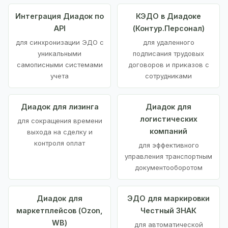
Интеграция Диадок по
КЭДО в Диадоке
API
(Контур.Персонал)
для синхронизации ЭДО с
для удаленного
уникальными
подписания трудовых
самописными системами
договоров и приказов с
учета
сотрудниками
Диадок для лизинга
Диадок для
логистических
для сокращения времени
компаний
выхода на сделку и
контроля оплат
для эффективного
управления транспортным
документооборотом
Диадок для
ЭДО для маркировки
маркетплейсов (Ozon,
Честный ЗНАК
WB)
для автоматической