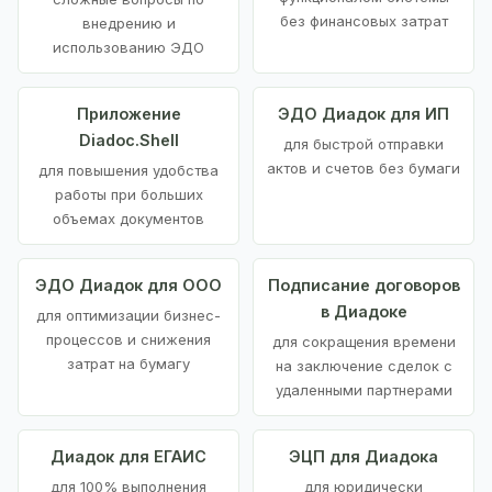
без финансовых затрат
внедрению и
использованию ЭДО
Приложение
ЭДО Диадок для ИП
Diadoc.Shell
для быстрой отправки
актов и счетов без бумаги
для повышения удобства
работы при больших
объемах документов
ЭДО Диадок для ООО
Подписание договоров
в Диадоке
для оптимизации бизнес-
процессов и снижения
для сокращения времени
затрат на бумагу
на заключение сделок с
удаленными партнерами
Диадок для ЕГАИС
ЭЦП для Диадока
для 100% выполнения
для юридически