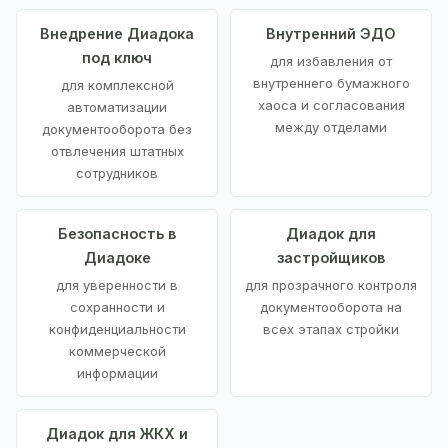
Внедрение Диадока
Внутренний ЭДО
под ключ
для избавления от
внутреннего бумажного
для комплексной
хаоса и согласования
автоматизации
между отделами
документооборота без
отвлечения штатных
сотрудников
Безопасность в
Диадок для
Диадоке
застройщиков
для уверенности в
для прозрачного контроля
сохранности и
документооборота на
конфиденциальности
всех этапах стройки
коммерческой
информации
Диадок для ЖКХ и