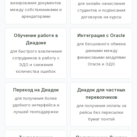
визирования документов
для онлайн-зачисления
между собственниками и
студентов и подписания
арендаторами
договоров на курсы
Обучение работе в
Интеграция с Oracle
Диадоке
для бесшовного обмена
данными между
для быстрого вовлечения
финансовыми модулями
сотрудников в работу с
Oracle и ЭДО
ЭДО и снижения
количества ошибок
Переход на Диадок
Диадок для частных
перевозчиков
для получения более
удобного интерфейса и
для получения оплаты за
лучшей техподдержки
рейсы без пересылки
бумаг почтой