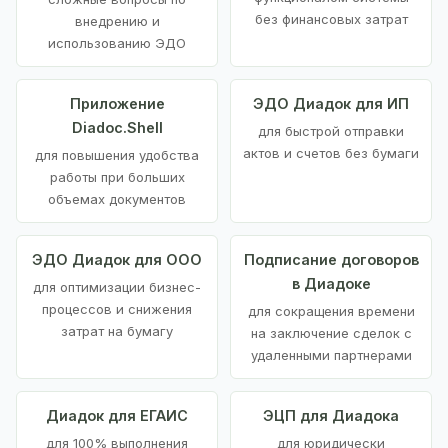
без финансовых затрат
внедрению и
использованию ЭДО
Приложение
ЭДО Диадок для ИП
Diadoc.Shell
для быстрой отправки
актов и счетов без бумаги
для повышения удобства
работы при больших
объемах документов
ЭДО Диадок для ООО
Подписание договоров
в Диадоке
для оптимизации бизнес-
процессов и снижения
для сокращения времени
затрат на бумагу
на заключение сделок с
удаленными партнерами
Диадок для ЕГАИС
ЭЦП для Диадока
для 100% выполнения
для юридически