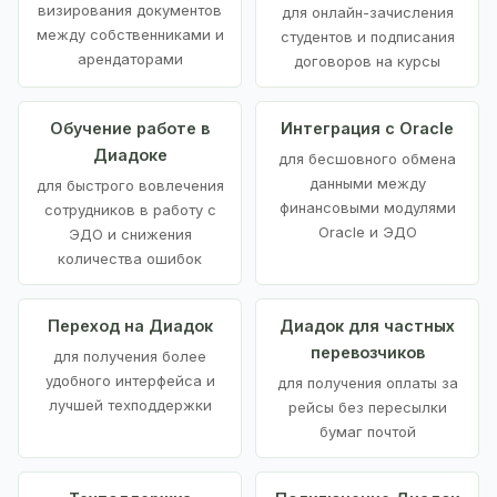
визирования документов
для онлайн-зачисления
между собственниками и
студентов и подписания
арендаторами
договоров на курсы
Обучение работе в
Интеграция с Oracle
Диадоке
для бесшовного обмена
данными между
для быстрого вовлечения
финансовыми модулями
сотрудников в работу с
Oracle и ЭДО
ЭДО и снижения
количества ошибок
Переход на Диадок
Диадок для частных
перевозчиков
для получения более
удобного интерфейса и
для получения оплаты за
лучшей техподдержки
рейсы без пересылки
бумаг почтой