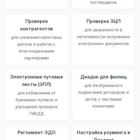
поставщиков
Проверка
Проверка ЭЦП
контрагентов
для уверенности в
легитимности полученных
для снижения налоговых
электронных документов
рисков и работы с
благонадежными
партнерами
Электронные путевые
Диадок для физлиц
листы (ЭПЛ)
для безбумажного
подписания договоров и
для избавления от
актов с частными
бумажных путевок и
клиентами
упрощения проверок
ГИБДД
Регламент ЭДО
Настройка роуминга в
Диадоке