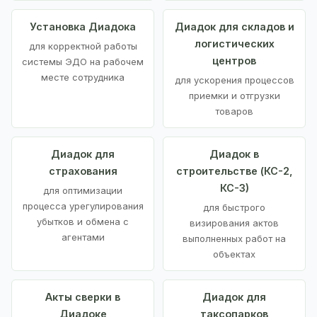
Установка Диадока
Диадок для складов и
логистических
для корректной работы
центров
системы ЭДО на рабочем
месте сотрудника
для ускорения процессов
приемки и отгрузки
товаров
Диадок для
Диадок в
страхования
строительстве (КС-2,
КС-3)
для оптимизации
процесса урегулирования
для быстрого
убытков и обмена с
визирования актов
агентами
выполненных работ на
объектах
Акты сверки в
Диадок для
Диадоке
таксопарков