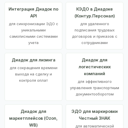
Интеграция Диадок по
КЭДО в Диадоке
API
(Контур.Персонал)
для синхронизации ЭДО с
для удаленного
уникальными
подписания трудовых
самописными системами
договоров и приказов с
учета
сотрудниками
Диадок для лизинга
Диадок для
логистических
для сокращения времени
компаний
выхода на сделку и
контроля оплат
для эффективного
управления транспортным
документооборотом
Диадок для
ЭДО для маркировки
маркетплейсов (Ozon,
Честный ЗНАК
WB)
для автоматической