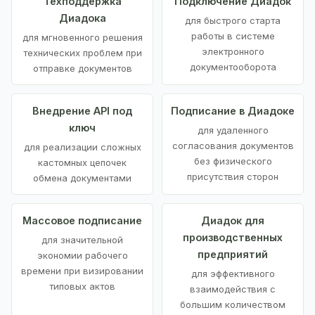
Техподдержка
Подключение Диадок
Диадока
для быстрого старта
работы в системе
для мгновенного решения
электронного
технических проблем при
документооборота
отправке документов
Внедрение API под
Подписание в Диадоке
ключ
для удаленного
согласования документов
для реализации сложных
без физического
кастомных цепочек
присутствия сторон
обмена документами
Массовое подписание
Диадок для
производственных
для значительной
предприятий
экономии рабочего
времени при визировании
для эффективного
типовых актов
взаимодействия с
большим количеством