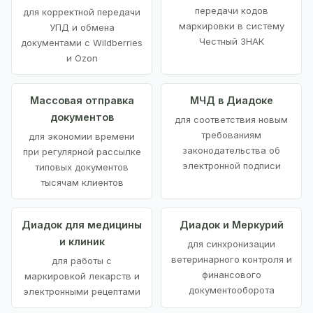
передачи кодов
для корректной передачи
маркировки в систему
УПД и обмена
Честный ЗНАК
документами с Wildberries
и Ozon
Массовая отправка
МЧД в Диадоке
документов
для соответствия новым
требованиям
для экономии времени
законодательства об
при регулярной рассылке
электронной подписи
типовых документов
тысячам клиентов
Диадок для медицины
Диадок и Меркурий
и клиник
для синхронизации
ветеринарного контроля и
для работы с
финансового
маркировкой лекарств и
документооборота
электронными рецептами