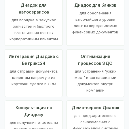
Диадок для
Диадок для банков
автосервисов
для обеспечения
высочайшего уровня
для порядка в закупках
защиты передаваемых
запчастей и быстрого
финансовых документов
выставления счетов
корпоративным клиентам
Интеграция Диадока с
Оптимизация
Битрикс24
процессов ЭДО
для отправки документов
для устранения 'узких
клиентам напрямую из
мест' в согласовании
карточки сделки в CRM
документов внутри
компании
Консультация по
Демо-версия Диадок
Диадоку
для предварительного
ознакомления с
для получения ответов на
функционалом системы
сложные вопросы по