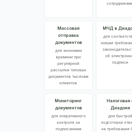
сотрудникам
Массовая
МЧД в Диад
отправка
для соответст
документов
новым требова
законодательс
для экономии
об электронн
времени при
подписи
регулярной
рассылке типовых
документов тысячам
клиентов
Мониторинг
Налоговая 
документов
Диадоке
для оперативного
для быстро
контроля за
подготовки отв
подписанием
на требования