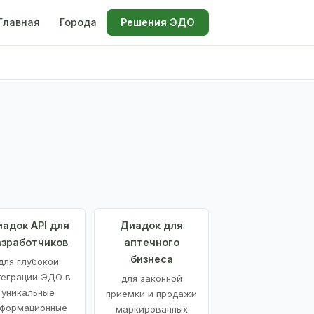
Главная
Города
Решения ЭДО
адок API для
Диадок для
азработчиков
аптечного
бизнеса
для глубокой
теграции ЭДО в
для законной
уникальные
приемки и продажи
формационные
маркированных