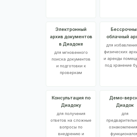
Электронный
Бессрочны
архив документов
облачный ар
в Диадоке
для избавления
физических арх
для мгновенного
и аренды помещ
поиска документов
под хранение б
и подготовки к
проверкам
Консультация по
Демо-верс
Диадоку
Диадок
для получения
для
ответов на сложные
предварительн
вопросы по
ознакомления
внедрению и
функционало