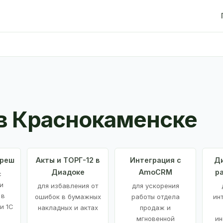
в Краснокаменске
Фреш
Акты и ТОРГ-12 в
Интеграция с
Ди
Диадоке
AmoCRM
р
с
и
для избавления от
для ускорения
 в
ошибок в бумажных
работы отдела
ин
и 1С
накладных и актах
продаж и
мгновенной
ин