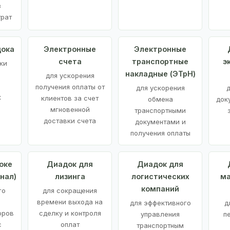
з
трат
дока
Электронные
Электронные
счета
транспортные
э
ки
накладные (ЭТрН)
для ускорения
получения оплаты от
для ускорения
д
х
клиентов за счет
обмена
док
мгновенной
транспортными
доставки счета
документами и
получения оплаты
оке
Диадок для
Диадок для
нал)
лизинга
логистических
ма
компаний
го
для сокращения
времени выхода на
для эффективного
д
оров
сделку и контроля
управления
п
с
оплат
транспортным