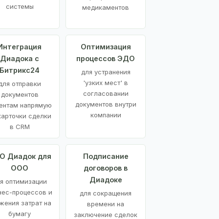
системы
медикаментов
Интеграция
Оптимизация
Диадока с
процессов ЭДО
Битрикс24
для устранения
'узких мест' в
для отправки
согласовании
документов
документов внутри
ентам напрямую
компании
карточки сделки
в CRM
О Диадок для
Подписание
ООО
договоров в
Диадоке
я оптимизации
нес-процессов и
для сокращения
жения затрат на
времени на
бумагу
заключение сделок