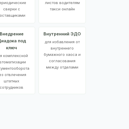
ериодические
листов водителям
сверки с
такси онлайн
оставщиками
Внедрение
Внутренний ЭДО
иадока под
для избавления от
ключ
внутреннего
бумажного хаоса и
я комплексной
согласования
втоматизации
между отделами
кументооборота
ез отвлечения
штатных
сотрудников