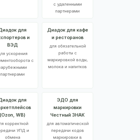
с удаленными
партнерами
Диадок для
Диадок для кафе
кспортеров и
и ресторанов
ВЭД
для обязательной
работы с
ля ускорения
маркировкой воды,
ументооборота с
молока и напитков
зарубежными
партнерами
Диадок для
ЭДО для
ркетплейсов
маркировки
(Ozon, WB)
Честный ЗНАК
ля корректной
для автоматической
ередачи УПД и
передачи кодов
обмена
маркировки в