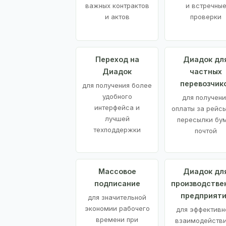
важных контрактов
и встречны
и актов
проверки
Переход на
Диадок дл
Диадок
частных
перевозчик
для получения более
удобного
для получени
интерфейса и
оплаты за рейсы
лучшей
пересылки бу
техподдержки
почтой
Массовое
Диадок дл
подписание
производстве
предприят
для значительной
экономии рабочего
для эффективн
времени при
взаимодействи