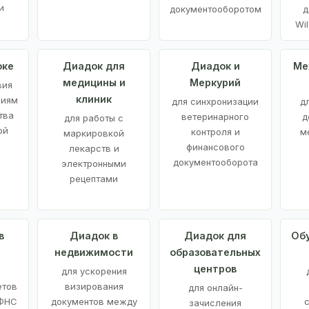
и
документооборотом
д
Wil
оке
Диадок для
Диадок и
Ме
медицины и
Меркурий
вия
клиник
ниям
для синхронизации
д
тва
ветеринарного
д
для работы с
ой
контроля и
м
маркировкой
финансового
лекарств и
документооборота
электронными
рецептами
в
Диадок в
Диадок для
Об
недвижимости
образовательных
центров
й
для ускорения
етов
визирования
для онлайн-
 ФНС
документов между
зачисления