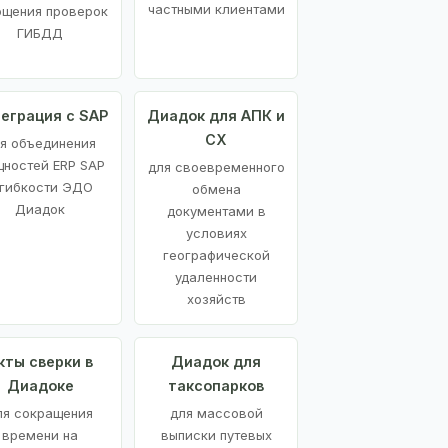
частными клиентами
ощения проверок
ГИБДД
еграция с SAP
Диадок для АПК и
СХ
я объединения
ностей ERP SAP
для своевременного
 гибкости ЭДО
обмена
Диадок
документами в
условиях
географической
удаленности
хозяйств
кты сверки в
Диадок для
Диадоке
таксопарков
ля сокращения
для массовой
времени на
выписки путевых