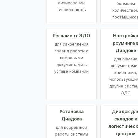
визировании
большим
типовых актов
количество
поставщико
Регламент ЭДО
Настройк
роуминга 
для закрепления
Диадоке
правил работы с
цифровыми
для обмена
документами в
документами
уставе компании
клиентами,
использующи
другие систе
ЭДО
Установка
Диадок дл
Диадока
складов и
логистическ
для корректной
центров
работы системы