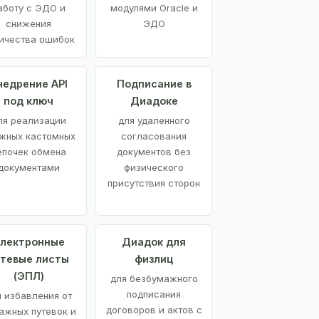
аботу с ЭДО и
модулями Oracle и
снижения
ЭДО
ичества ошибок
недрение API
Подписание в
под ключ
Диадоке
ля реализации
для удаленного
жных кастомных
согласования
епочек обмена
документов без
документами
физического
присутствия сторон
лектронные
Диадок для
утевые листы
физлиц
(ЭПЛ)
для безбумажного
подписания
я избавления от
договоров и актов с
ажных путевок и