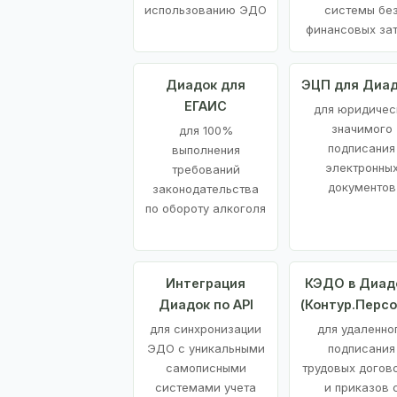
использованию ЭДО
системы бе
финансовых за
Диадок для
ЭЦП для Диа
ЕГАИС
для юридичес
значимого
для 100%
подписания
выполнения
электронны
требований
документов
законодательства
по обороту алкоголя
Интеграция
КЭДО в Диад
Диадок по API
(Контур.Персо
для синхронизации
для удаленно
ЭДО с уникальными
подписания
самописными
трудовых догов
системами учета
и приказов 