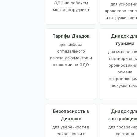
ЭДО на рабочем
для ускорен
месте сотрудника
процессов при
и отгрузки тов
Тарифы Диадок
Диадок дл
туризма
для выбора
оптимального
для мгновенн
пакета документов и
подтвержден
экономии на ЭДО
бронирований
обмена
закрывающи
документам
Безопасность в
Диадок дл
Диадоке
застройщик
для уверенности в
для прозрачно
сохранности и
контроля