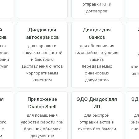
отправки КП и
договоров
й
Диадок для
Диадок для
хив
автосервисов
банков
 от
для порядка в
для обеспечения
ивов
закупках запчастей
высочайшего уровня
ений
и быстрого
защиты
умаг
выставления счетов
передаваемых
кли
корпоративным
финансовых
из 
клиентам
документов
ия
Приложение
ЭДО Диадок для
ЭД
Diadoc.Shell
ИП
для повышения
для быстрой
дл
ого
удобства работы при
отправки актов и
биз
 с
больших объемах
счетов без бумаги
сни
м
документов