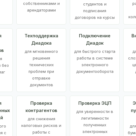
е
собственниками и
р
студентов и
арендаторами
подписания
кол
договоров на курсы
я
Техподдержка
Подключение
В
Диадока
Диадок
ов
для мгновенного
для быстрого старта
д
решения
работы в системе
сло
я
технических
электронного
ц
 без
проблем при
документооборота
маг
отправке
документов
я
Проверка
Проверка ЭЦП
Э
нных
контрагентов
п
для уверенности в
ий
легитимности
для снижения
полученных
налоговых рисков и
ого
дл
электронных
работы с
я с
бум