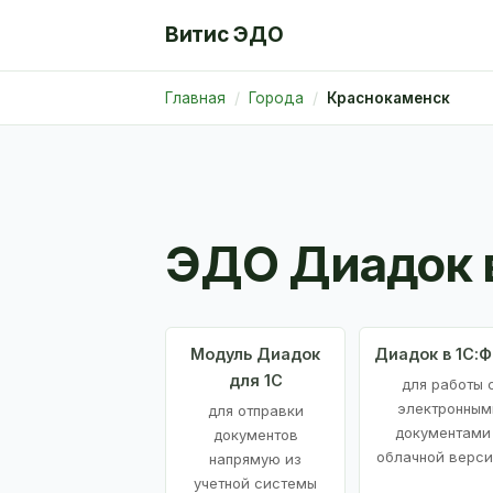
Витис ЭДО
Главная
Города
Краснокаменск
ЭДО Диадок 
Модуль Диадок
Диадок в 1С:
для 1С
для работы 
электронным
для отправки
документами
документов
облачной верси
напрямую из
учетной системы