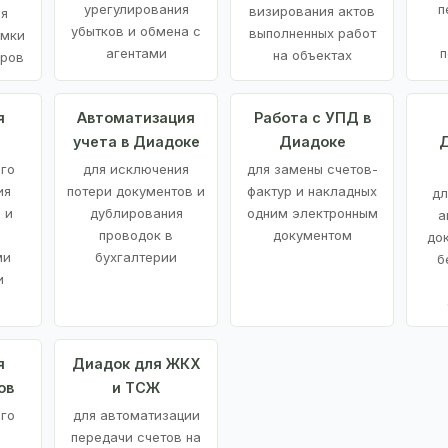
урегулирования
п
визирования актов
ия
убытков и обмена с
выполненных работ
емки
агентами
п
на объектах
аров
я
Автоматизация
Работа с УПД в
учета в Диадоке
Диадоке
Д
ого
для исключения
для замены счетов-
ия
потери документов и
фактур и накладных
дл
 и
дублирования
одним электронным
а
проводок в
документом
до
ми
бухгалтерии
б
и
я
Диадок для ЖКХ
ов
и ТСЖ
го
для автоматизации
передачи счетов на