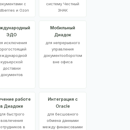
окументами с
систему Честный
dberries и Ozon
ЗНАК
ждународный
Мобильный
ЭДО
Диадок
ля исключения
для непрерывного
орогостоящей
управления
еждународной
документооборотом
курьерской
вне офиса
доставки
документов
учение работе
Интеграция с
в Диадоке
Oracle
для быстрого
для бесшовного
вовлечения
обмена данными
сотрудников в
между финансовыми