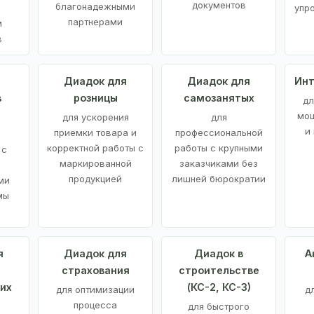
документов
благонадежными
упр
партнерами
м
в
а
Диадок для
Диадок для
Инт
в
розницы
самозанятых
дл
мощ
для ускорения
для
и
приемки товара и
профессиональной
корректной работы с
работы с крупными
 с
маркированной
заказчиками без
продукцией
лишней бюрократии
ми
мы
я
Диадок для
Диадок в
А
страхования
строительстве
их
(КС-2, КС-3)
для оптимизации
д
процесса
для быстрого