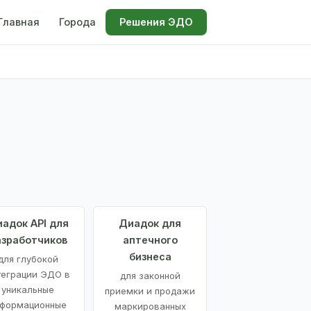
Главная
Города
Решения ЭДО
адок API для
Диадок для
азработчиков
аптечного
бизнеса
для глубокой
теграции ЭДО в
для законной
уникальные
приемки и продажи
формационные
маркированных