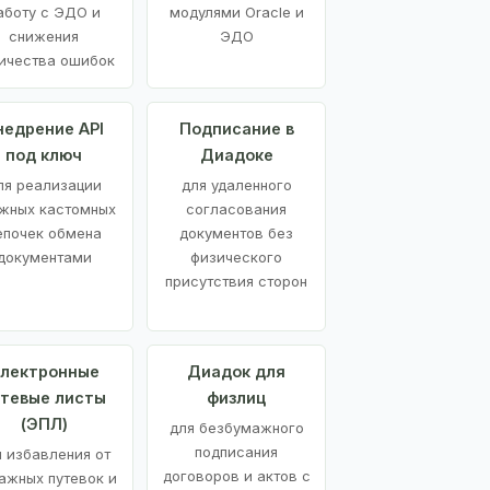
аботу с ЭДО и
модулями Oracle и
снижения
ЭДО
ичества ошибок
недрение API
Подписание в
под ключ
Диадоке
ля реализации
для удаленного
жных кастомных
согласования
епочек обмена
документов без
документами
физического
присутствия сторон
лектронные
Диадок для
утевые листы
физлиц
(ЭПЛ)
для безбумажного
подписания
я избавления от
договоров и актов с
ажных путевок и