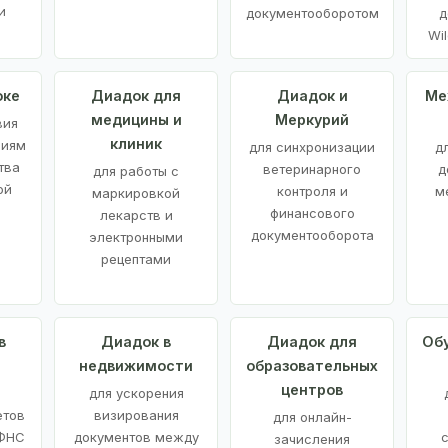
и
документооборотом
д
Wil
оке
Диадок для
Диадок и
Ме
медицины и
Меркурий
вия
клиник
ниям
для синхронизации
д
тва
ветеринарного
д
для работы с
ой
контроля и
м
маркировкой
финансового
лекарств и
документооборота
электронными
рецептами
в
Диадок в
Диадок для
Об
недвижимости
образовательных
центров
й
для ускорения
етов
визирования
для онлайн-
 ФНС
документов между
зачисления