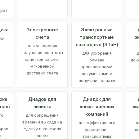
з
трат
дока
Электронные
Электронные
счета
транспортные
э
ки
накладные (ЭТрН)
для ускорения
получения оплаты от
для ускорения
д
х
клиентов за счет
обмена
док
мгновенной
транспортными
доставки счета
документами и
получения оплаты
оке
Диадок для
Диадок для
нал)
лизинга
логистических
ма
компаний
го
для сокращения
времени выхода на
для эффективного
д
оров
сделку и контроля
управления
п
с
оплат
транспортным