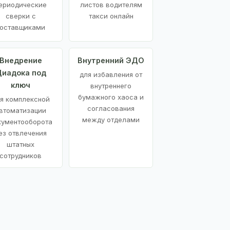
ериодические
листов водителям
сверки с
такси онлайн
оставщиками
Внедрение
Внутренний ЭДО
иадока под
для избавления от
ключ
внутреннего
бумажного хаоса и
я комплексной
согласования
втоматизации
между отделами
кументооборота
ез отвлечения
штатных
сотрудников