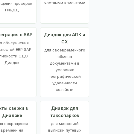
частными клиентами
ощения проверок
ГИБДД
еграция с SAP
Диадок для АПК и
СХ
я объединения
ностей ERP SAP
для своевременного
 гибкости ЭДО
обмена
Диадок
документами в
условиях
географической
удаленности
хозяйств
кты сверки в
Диадок для
Диадоке
таксопарков
ля сокращения
для массовой
времени на
выписки путевых