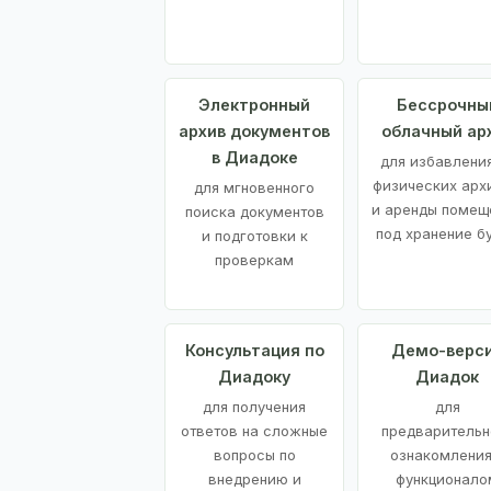
Электронный
Бессрочны
архив документов
облачный ар
в Диадоке
для избавления
физических арх
для мгновенного
и аренды помещ
поиска документов
под хранение б
и подготовки к
проверкам
Консультация по
Демо-верс
Диадоку
Диадок
для получения
для
ответов на сложные
предварительн
вопросы по
ознакомления
внедрению и
функционало