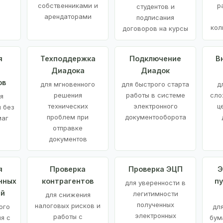
е
собственниками и
р
студентов и
арендаторами
подписания
кол
договоров на курсы
я
Техподдержка
Подключение
В
Диадока
Диадок
ов
для мгновенного
для быстрого старта
д
решения
работы в системе
сло
я
технических
электронного
ц
 без
проблем при
документооборота
маг
отправке
документов
я
Проверка
Проверка ЭЦП
Э
нных
контрагентов
п
для уверенности в
ий
легитимности
для снижения
полученных
налоговых рисков и
ого
дл
электронных
работы с
я с
бум