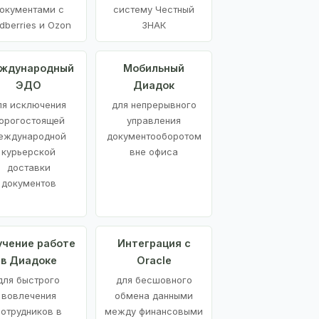
окументами с
систему Честный
dberries и Ozon
ЗНАК
ждународный
Мобильный
ЭДО
Диадок
ля исключения
для непрерывного
орогостоящей
управления
еждународной
документооборотом
курьерской
вне офиса
доставки
документов
учение работе
Интеграция с
в Диадоке
Oracle
для быстрого
для бесшовного
вовлечения
обмена данными
сотрудников в
между финансовыми