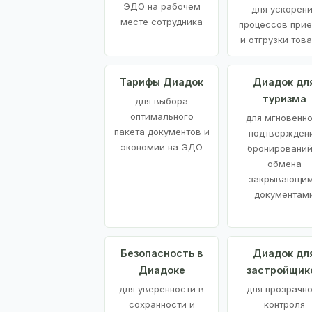
ЭДО на рабочем
для ускорен
месте сотрудника
процессов при
и отгрузки тов
Тарифы Диадок
Диадок дл
туризма
для выбора
оптимального
для мгновенн
пакета документов и
подтвержден
экономии на ЭДО
бронирований
обмена
закрывающи
документам
Безопасность в
Диадок дл
Диадоке
застройщик
для уверенности в
для прозрачно
сохранности и
контроля