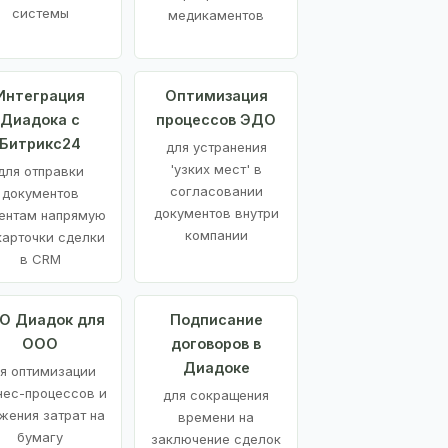
системы
медикаментов
Интеграция
Оптимизация
Диадока с
процессов ЭДО
Битрикс24
для устранения
'узких мест' в
для отправки
согласовании
документов
документов внутри
ентам напрямую
компании
карточки сделки
в CRM
О Диадок для
Подписание
ООО
договоров в
Диадоке
я оптимизации
нес-процессов и
для сокращения
жения затрат на
времени на
бумагу
заключение сделок