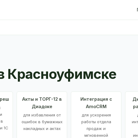
в Красноуфимске
Фреш
Акты и ТОРГ-12 в
Интеграция с
Ди
Диадоке
AmoCRM
р
с
и
для избавления от
для ускорения
 в
ошибок в бумажных
работы отдела
ин
и 1С
накладных и актах
продаж и
мгновенной
ин