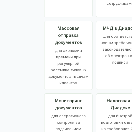
сотрудникам
Массовая
МЧД в Диад
отправка
для соответст
документов
новым требова
законодательс
для экономии
об электронн
времени при
подписи
регулярной
рассылке типовых
документов тысячам
клиентов
Мониторинг
Налоговая 
документов
Диадоке
для оперативного
для быстро
контроля за
подготовки отв
подписанием
на требования