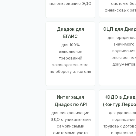
использованию ЭДО
системы бе
финансовых за
Диадок для
ЭЦП для Диа
ЕГАИС
для юридичес
значимого
для 100%
подписания
выполнения
электронны
требований
документов
законодательства
по обороту алкоголя
Интеграция
КЭДО в Диад
Диадок по API
(Контур.Персо
для синхронизации
для удаленно
ЭДО с уникальными
подписания
самописными
трудовых догов
системами учета
и приказов 