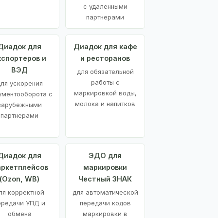
с удаленными
партнерами
Диадок для
Диадок для кафе
кспортеров и
и ресторанов
ВЭД
для обязательной
работы с
ля ускорения
маркировкой воды,
ументооборота с
молока и напитков
зарубежными
партнерами
Диадок для
ЭДО для
ркетплейсов
маркировки
(Ozon, WB)
Честный ЗНАК
ля корректной
для автоматической
ередачи УПД и
передачи кодов
обмена
маркировки в