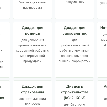
документов
благонадежными
упр
партнерами
м
в
а
Диадок для
Диадок для
Инт
в
розницы
самозанятых
дл
мощ
для ускорения
для
и
приемки товара и
профессиональной
корректной работы с
работы с крупными
 с
маркированной
заказчиками без
продукцией
лишней бюрократии
ми
мы
я
Диадок для
Диадок в
А
страхования
строительстве
их
(КС-2, КС-3)
для оптимизации
д
процесса
для быстрого