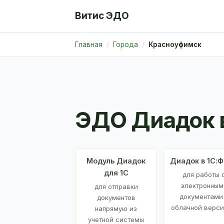
Витис ЭДО
Главная
Города
Красноуфимск
ЭДО Диадок 
Модуль Диадок
Диадок в 1С:
для 1С
для работы 
электронным
для отправки
документами
документов
облачной верси
напрямую из
учетной системы