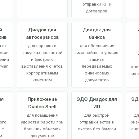
отправки КП и
договоров
й
Диадок для
Диадок для
хив
автосервисов
банков
 от
для порядка в
для обеспечения
ивов
закупках запчастей
высочайшего уровня
ений
и быстрого
защиты
умаг
выставления счетов
передаваемых
кли
корпоративным
финансовых
из 
клиентам
документов
ия
Приложение
ЭДО Диадок для
ЭД
Diadoc.Shell
ИП
для повышения
для быстрой
дл
ого
удобства работы при
отправки актов и
биз
 с
больших объемах
счетов без бумаги
сни
м
документов