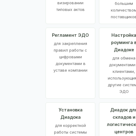
визировании
большим
типовых актов
количество
поставщико
Регламент ЭДО
Настройк
роуминга 
для закрепления
Диадоке
правил работы с
цифровыми
для обмена
документами в
документами
уставе компании
клиентами,
использующи
другие систе
ЭДО
Установка
Диадок дл
Диадока
складов и
логистическ
для корректной
центров
работы системы