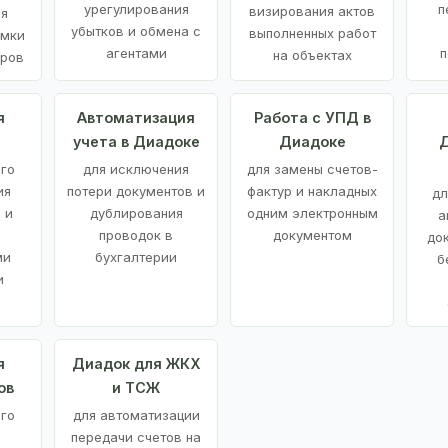
урегулирования
п
визирования актов
ия
убытков и обмена с
выполненных работ
емки
агентами
п
на объектах
аров
я
Автоматизация
Работа с УПД в
учета в Диадоке
Диадоке
Д
ого
для исключения
для замены счетов-
ия
потери документов и
фактур и накладных
дл
 и
дублирования
одним электронным
а
проводок в
документом
до
ми
бухгалтерии
б
и
я
Диадок для ЖКХ
ов
и ТСЖ
го
для автоматизации
передачи счетов на