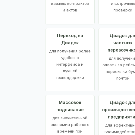
важных контрактов
и встречны
и актов
проверки
Переход на
Диадок дл
Диадок
частных
перевозчик
для получения более
удобного
для получени
интерфейса и
оплаты за рейсы
лучшей
пересылки бу
техподдержки
почтой
Массовое
Диадок дл
подписание
производстве
предприят
для значительной
экономии рабочего
для эффективн
времени при
взаимодействи