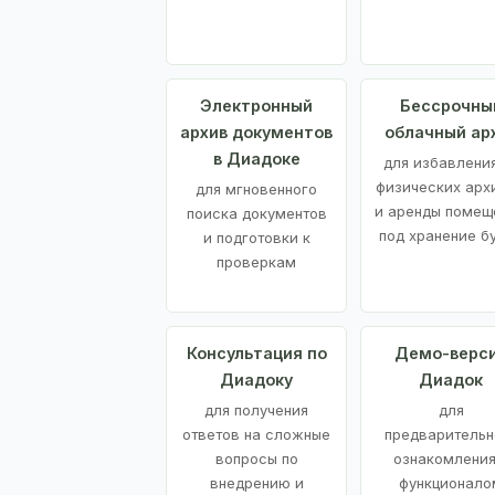
Электронный
Бессрочны
архив документов
облачный ар
в Диадоке
для избавления
физических арх
для мгновенного
и аренды помещ
поиска документов
под хранение б
и подготовки к
проверкам
Консультация по
Демо-верс
Диадоку
Диадок
для получения
для
ответов на сложные
предварительн
вопросы по
ознакомления
внедрению и
функционало