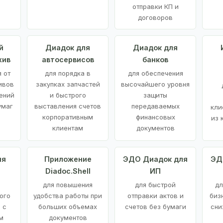
отправки КП и
договоров
й
Диадок для
Диадок для
хив
автосервисов
банков
 от
для порядка в
для обеспечения
ивов
закупках запчастей
высочайшего уровня
ений
и быстрого
защиты
умаг
выставления счетов
передаваемых
кли
корпоративным
финансовых
из 
клиентам
документов
ия
Приложение
ЭДО Диадок для
ЭД
Diadoc.Shell
ИП
для повышения
для быстрой
дл
ого
удобства работы при
отправки актов и
биз
 с
больших объемах
счетов без бумаги
сни
м
документов