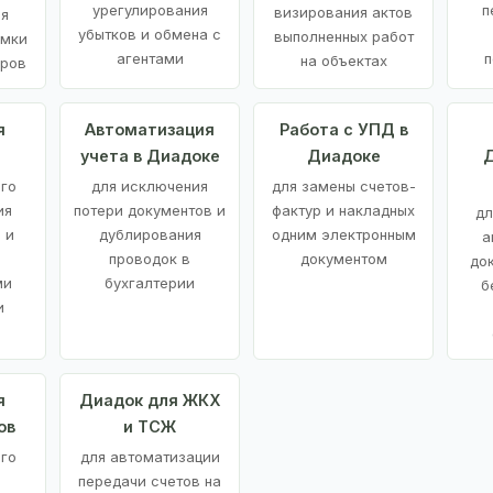
урегулирования
п
визирования актов
ия
убытков и обмена с
выполненных работ
емки
агентами
п
на объектах
аров
я
Автоматизация
Работа с УПД в
учета в Диадоке
Диадоке
Д
ого
для исключения
для замены счетов-
ия
потери документов и
фактур и накладных
дл
 и
дублирования
одним электронным
а
проводок в
документом
до
ми
бухгалтерии
б
и
я
Диадок для ЖКХ
ов
и ТСЖ
го
для автоматизации
передачи счетов на