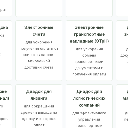
з
трат
дока
Электронные
Электронные
счета
транспортные
э
ки
накладные (ЭТрН)
для ускорения
получения оплаты от
для ускорения
д
х
клиентов за счет
обмена
док
мгновенной
транспортными
доставки счета
документами и
получения оплаты
оке
Диадок для
Диадок для
нал)
лизинга
логистических
ма
компаний
го
для сокращения
времени выхода на
для эффективного
д
оров
сделку и контроля
управления
п
с
оплат
транспортным