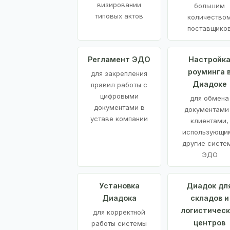
визировании
большим
типовых актов
количество
поставщико
Регламент ЭДО
Настройк
роуминга 
для закрепления
Диадоке
правил работы с
цифровыми
для обмена
документами в
документами
уставе компании
клиентами,
использующи
другие систе
ЭДО
Установка
Диадок дл
Диадока
складов и
логистическ
для корректной
центров
работы системы