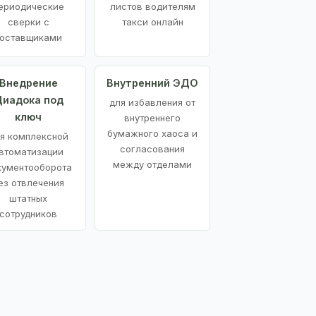
ериодические
листов водителям
сверки с
такси онлайн
оставщиками
Внедрение
Внутренний ЭДО
иадока под
для избавления от
ключ
внутреннего
бумажного хаоса и
я комплексной
согласования
втоматизации
между отделами
кументооборота
ез отвлечения
штатных
сотрудников