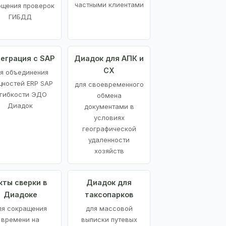
частными клиентами
ощения проверок
ГИБДД
еграция с SAP
Диадок для АПК и
СХ
я объединения
ностей ERP SAP
для своевременного
 гибкости ЭДО
обмена
Диадок
документами в
условиях
географической
удаленности
хозяйств
кты сверки в
Диадок для
Диадоке
таксопарков
ля сокращения
для массовой
времени на
выписки путевых