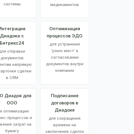
системы
медикаментов
Интеграция
Оптимизация
Диадока с
процессов ЭДО
Битрикс24
для устранения
'узких мест' в
для отправки
согласовании
документов
документов внутри
ентам напрямую
компании
карточки сделки
в CRM
О Диадок для
Подписание
ООО
договоров в
Диадоке
я оптимизации
нес-процессов и
для сокращения
жения затрат на
времени на
бумагу
заключение сделок