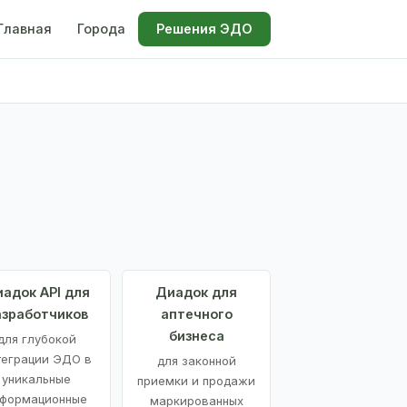
Главная
Города
Решения ЭДО
адок API для
Диадок для
азработчиков
аптечного
бизнеса
для глубокой
теграции ЭДО в
для законной
уникальные
приемки и продажи
формационные
маркированных