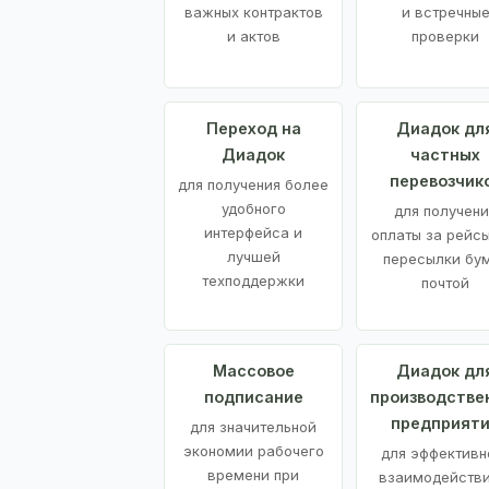
важных контрактов
и встречны
и актов
проверки
Переход на
Диадок дл
Диадок
частных
перевозчик
для получения более
удобного
для получени
интерфейса и
оплаты за рейсы
лучшей
пересылки бу
техподдержки
почтой
Массовое
Диадок дл
подписание
производстве
предприят
для значительной
экономии рабочего
для эффективн
времени при
взаимодействи