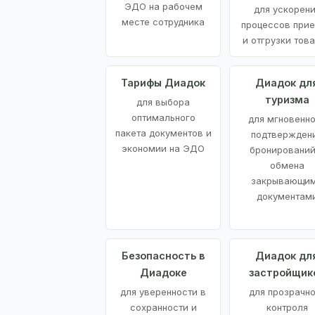
ЭДО на рабочем
для ускорен
месте сотрудника
процессов при
и отгрузки тов
Тарифы Диадок
Диадок дл
туризма
для выбора
оптимального
для мгновенн
пакета документов и
подтвержден
экономии на ЭДО
бронирований
обмена
закрывающи
документам
Безопасность в
Диадок дл
Диадоке
застройщик
для уверенности в
для прозрачно
сохранности и
контроля