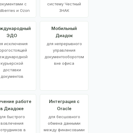
окументами с
систему Честный
dberries и Ozon
ЗНАК
ждународный
Мобильный
ЭДО
Диадок
ля исключения
для непрерывного
орогостоящей
управления
еждународной
документооборотом
курьерской
вне офиса
доставки
документов
учение работе
Интеграция с
в Диадоке
Oracle
для быстрого
для бесшовного
вовлечения
обмена данными
сотрудников в
между финансовыми