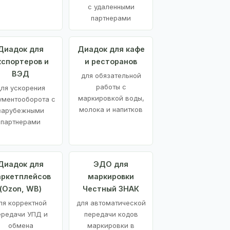
с удаленными
партнерами
Диадок для
Диадок для кафе
кспортеров и
и ресторанов
ВЭД
для обязательной
работы с
ля ускорения
маркировкой воды,
ументооборота с
молока и напитков
зарубежными
партнерами
Диадок для
ЭДО для
ркетплейсов
маркировки
(Ozon, WB)
Честный ЗНАК
ля корректной
для автоматической
ередачи УПД и
передачи кодов
обмена
маркировки в