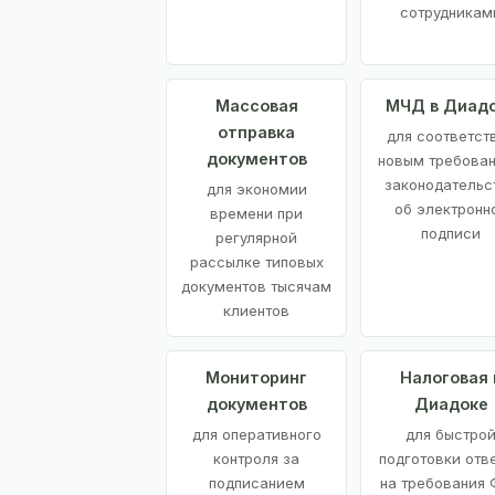
сотрудникам
Массовая
МЧД в Диад
отправка
для соответст
документов
новым требова
законодательс
для экономии
об электронн
времени при
подписи
регулярной
рассылке типовых
документов тысячам
клиентов
Мониторинг
Налоговая 
документов
Диадоке
для оперативного
для быстро
контроля за
подготовки отв
подписанием
на требования