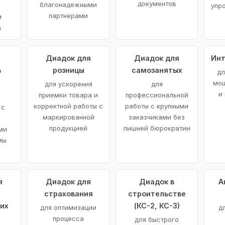
документов
благонадежными
упр
партнерами
м
в
а
Диадок для
Диадок для
Инт
в
розницы
самозанятых
дл
мощ
для ускорения
для
и
приемки товара и
профессиональной
корректной работы с
работы с крупными
 с
маркированной
заказчиками без
продукцией
лишней бюрократии
ми
мы
я
Диадок для
Диадок в
А
страхования
строительстве
их
(КС-2, КС-3)
для оптимизации
д
процесса
для быстрого