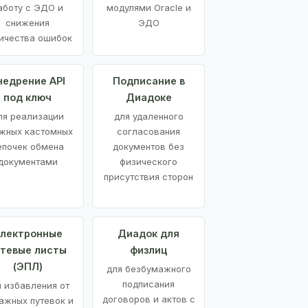
аботу с ЭДО и
модулями Oracle и
снижения
ЭДО
ичества ошибок
недрение API
Подписание в
под ключ
Диадоке
ля реализации
для удаленного
жных кастомных
согласования
епочек обмена
документов без
документами
физического
присутствия сторон
лектронные
Диадок для
утевые листы
физлиц
(ЭПЛ)
для безбумажного
подписания
я избавления от
договоров и актов с
ажных путевок и