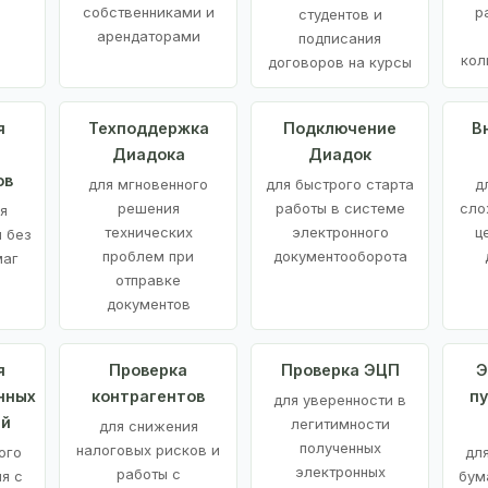
е
собственниками и
р
студентов и
арендаторами
подписания
кол
договоров на курсы
я
Техподдержка
Подключение
В
Диадока
Диадок
ов
для мгновенного
для быстрого старта
д
решения
работы в системе
сло
я
технических
электронного
ц
 без
проблем при
документооборота
маг
отправке
документов
я
Проверка
Проверка ЭЦП
Э
нных
контрагентов
п
для уверенности в
ий
легитимности
для снижения
полученных
налоговых рисков и
ого
дл
электронных
работы с
я с
бум