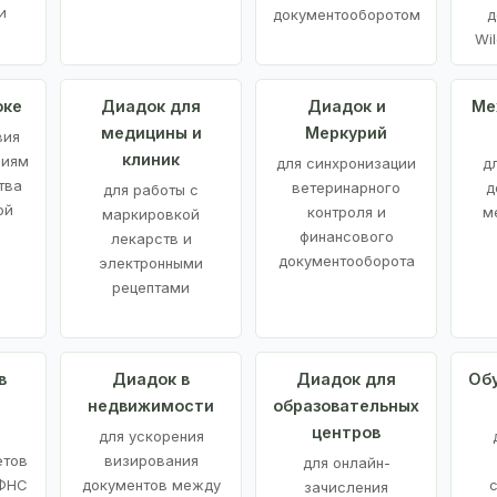
и
документооборотом
д
Wil
оке
Диадок для
Диадок и
Ме
медицины и
Меркурий
вия
клиник
ниям
для синхронизации
д
тва
ветеринарного
д
для работы с
ой
контроля и
м
маркировкой
финансового
лекарств и
документооборота
электронными
рецептами
в
Диадок в
Диадок для
Об
недвижимости
образовательных
центров
й
для ускорения
етов
визирования
для онлайн-
 ФНС
документов между
зачисления