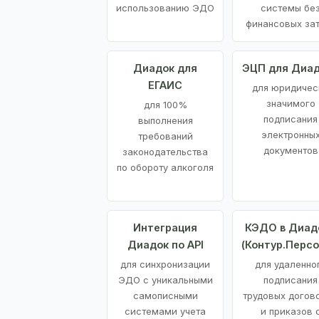
использованию ЭДО
системы бе
финансовых за
Диадок для
ЭЦП для Диа
ЕГАИС
для юридичес
значимого
для 100%
подписания
выполнения
электронны
требований
документов
законодательства
по обороту алкоголя
Интеграция
КЭДО в Диад
Диадок по API
(Контур.Персо
для синхронизации
для удаленно
ЭДО с уникальными
подписания
самописными
трудовых догов
системами учета
и приказов 