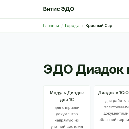
Витис ЭДО
Главная
Города
Красный Сад
ЭДО Диадок 
Модуль Диадок
Диадок в 1С:
для 1С
для работы 
электронным
для отправки
документами
документов
облачной верси
напрямую из
учетной системы