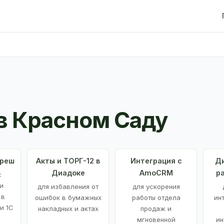
в Красном Саду
Фреш
Акты и ТОРГ-12 в
Интеграция с
Ди
Диадоке
AmoCRM
р
с
и
для избавления от
для ускорения
 в
ошибок в бумажных
работы отдела
ин
и 1С
накладных и актах
продаж и
мгновенной
ин