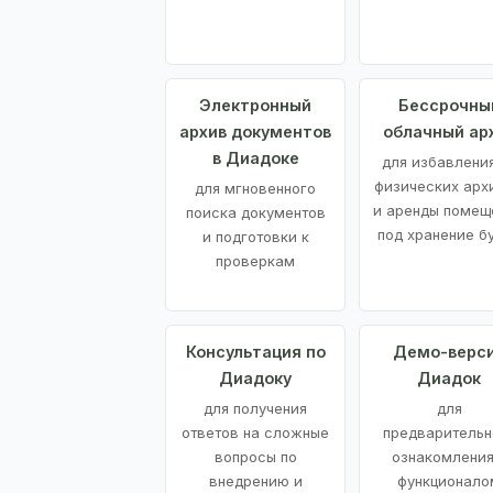
Электронный
Бессрочны
архив документов
облачный ар
в Диадоке
для избавления
физических арх
для мгновенного
и аренды помещ
поиска документов
под хранение б
и подготовки к
проверкам
Консультация по
Демо-верс
Диадоку
Диадок
для получения
для
ответов на сложные
предварительн
вопросы по
ознакомления
внедрению и
функционало