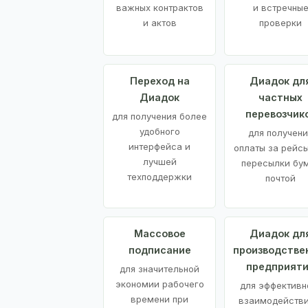
важных контрактов
и встречны
и актов
проверки
Переход на
Диадок дл
Диадок
частных
перевозчик
для получения более
удобного
для получени
интерфейса и
оплаты за рейсы
лучшей
пересылки бу
техподдержки
почтой
Массовое
Диадок дл
подписание
производстве
предприят
для значительной
экономии рабочего
для эффективн
времени при
взаимодействи