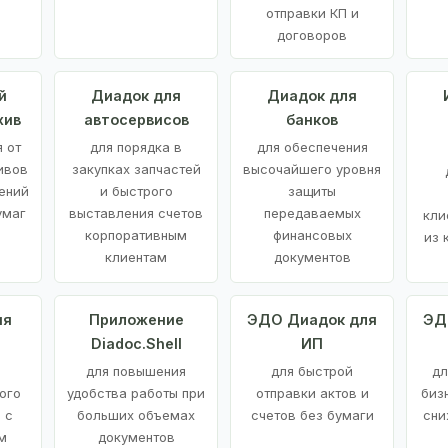
отправки КП и
договоров
й
Диадок для
Диадок для
хив
автосервисов
банков
 от
для порядка в
для обеспечения
ивов
закупках запчастей
высочайшего уровня
ений
и быстрого
защиты
умаг
выставления счетов
передаваемых
кли
корпоративным
финансовых
из 
клиентам
документов
ия
Приложение
ЭДО Диадок для
ЭД
Diadoc.Shell
ИП
для повышения
для быстрой
дл
ого
удобства работы при
отправки актов и
биз
 с
больших объемах
счетов без бумаги
сни
м
документов