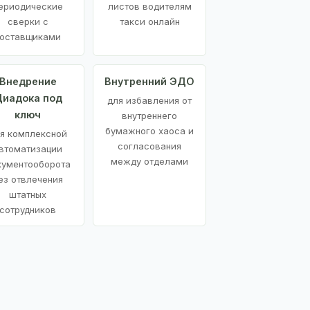
ериодические
листов водителям
сверки с
такси онлайн
оставщиками
Внедрение
Внутренний ЭДО
иадока под
для избавления от
ключ
внутреннего
бумажного хаоса и
я комплексной
согласования
втоматизации
между отделами
кументооборота
ез отвлечения
штатных
сотрудников