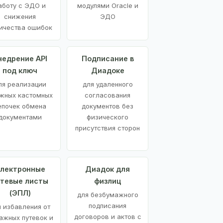
аботу с ЭДО и
модулями Oracle и
снижения
ЭДО
ичества ошибок
недрение API
Подписание в
под ключ
Диадоке
ля реализации
для удаленного
жных кастомных
согласования
епочек обмена
документов без
документами
физического
присутствия сторон
лектронные
Диадок для
утевые листы
физлиц
(ЭПЛ)
для безбумажного
подписания
я избавления от
договоров и актов с
ажных путевок и