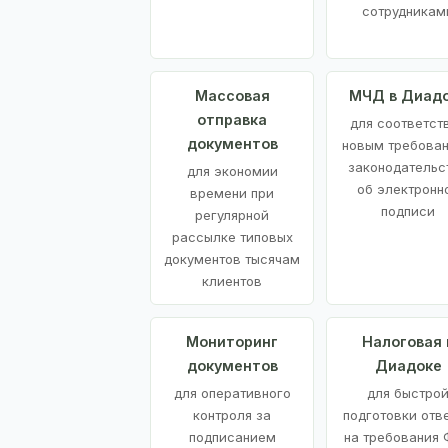
сотрудникам
Массовая
МЧД в Диад
отправка
для соответст
документов
новым требова
законодательс
для экономии
об электронн
времени при
подписи
регулярной
рассылке типовых
документов тысячам
клиентов
Мониторинг
Налоговая 
документов
Диадоке
для оперативного
для быстро
контроля за
подготовки отв
подписанием
на требования