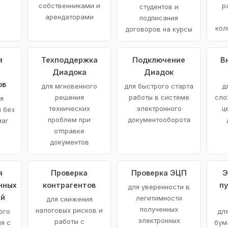
е
собственниками и
р
студентов и
арендаторами
подписания
кол
договоров на курсы
я
Техподдержка
Подключение
В
Диадока
Диадок
ов
для мгновенного
для быстрого старта
д
решения
работы в системе
сло
я
технических
электронного
ц
 без
проблем при
документооборота
маг
отправке
документов
я
Проверка
Проверка ЭЦП
Э
нных
контрагентов
п
для уверенности в
ий
легитимности
для снижения
полученных
налоговых рисков и
ого
дл
электронных
работы с
я с
бум