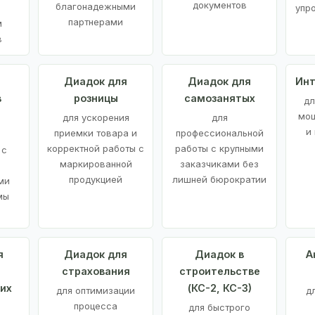
документов
благонадежными
упр
партнерами
м
в
а
Диадок для
Диадок для
Инт
в
розницы
самозанятых
дл
мощ
для ускорения
для
и
приемки товара и
профессиональной
корректной работы с
работы с крупными
 с
маркированной
заказчиками без
продукцией
лишней бюрократии
ми
мы
я
Диадок для
Диадок в
А
страхования
строительстве
их
(КС-2, КС-3)
для оптимизации
д
процесса
для быстрого