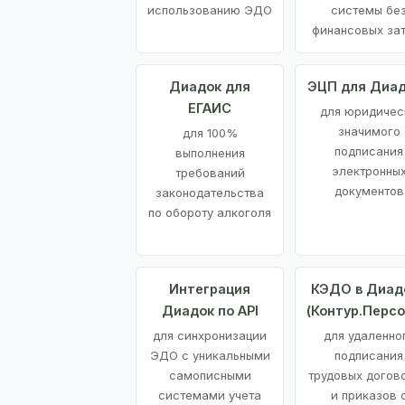
использованию ЭДО
системы бе
финансовых за
Диадок для
ЭЦП для Диа
ЕГАИС
для юридичес
значимого
для 100%
подписания
выполнения
электронны
требований
документов
законодательства
по обороту алкоголя
Интеграция
КЭДО в Диад
Диадок по API
(Контур.Персо
для синхронизации
для удаленно
ЭДО с уникальными
подписания
самописными
трудовых догов
системами учета
и приказов 