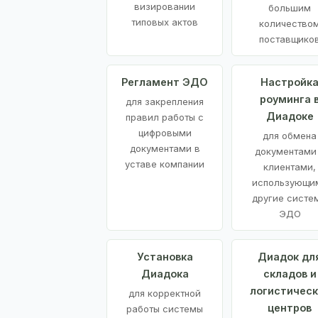
визировании
большим
типовых актов
количество
поставщико
Регламент ЭДО
Настройк
роуминга 
для закрепления
Диадоке
правил работы с
цифровыми
для обмена
документами в
документами
уставе компании
клиентами,
использующи
другие систе
ЭДО
Установка
Диадок дл
Диадока
складов и
логистическ
для корректной
центров
работы системы