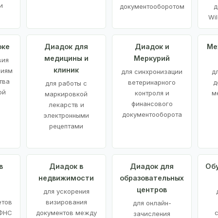
и
документооборотом
д
Wil
оке
Диадок для
Диадок и
Ме
медицины и
Меркурий
вия
клиник
ниям
для синхронизации
д
тва
ветеринарного
д
для работы с
ой
контроля и
м
маркировкой
финансового
лекарств и
документооборота
электронными
рецептами
в
Диадок в
Диадок для
Об
недвижимости
образовательных
центров
й
для ускорения
етов
визирования
для онлайн-
 ФНС
документов между
зачисления