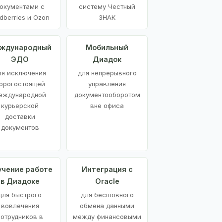
окументами с
систему Честный
dberries и Ozon
ЗНАК
ждународный
Мобильный
ЭДО
Диадок
ля исключения
для непрерывного
орогостоящей
управления
еждународной
документооборотом
курьерской
вне офиса
доставки
документов
учение работе
Интеграция с
в Диадоке
Oracle
для быстрого
для бесшовного
вовлечения
обмена данными
сотрудников в
между финансовыми