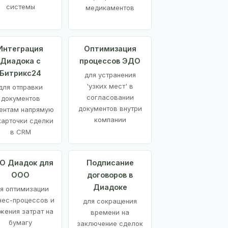
системы
медикаментов
Интеграция
Оптимизация
Диадока с
процессов ЭДО
Битрикс24
для устранения
'узких мест' в
для отправки
согласовании
документов
документов внутри
ентам напрямую
компании
карточки сделки
в CRM
О Диадок для
Подписание
ООО
договоров в
Диадоке
я оптимизации
нес-процессов и
для сокращения
жения затрат на
времени на
бумагу
заключение сделок