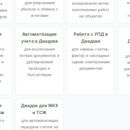
урегулирования
п
визирования актов
ия
убытков и обмена с
выполненных работ
емки
агентами
п
на объектах
аров
я
Автоматизация
Работа с УПД в
учета в Диадоке
Диадоке
Д
ого
для исключения
для замены счетов-
ия
потери документов и
фактур и накладных
дл
 и
дублирования
одним электронным
а
проводок в
документом
до
ми
бухгалтерии
б
и
я
Диадок для ЖКХ
ов
и ТСЖ
го
для автоматизации
передачи счетов на