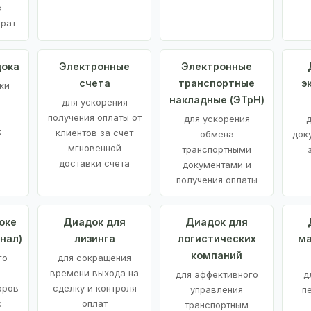
з
трат
дока
Электронные
Электронные
счета
транспортные
э
ки
накладные (ЭТрН)
для ускорения
получения оплаты от
для ускорения
д
х
клиентов за счет
обмена
док
мгновенной
транспортными
доставки счета
документами и
получения оплаты
оке
Диадок для
Диадок для
нал)
лизинга
логистических
ма
компаний
го
для сокращения
времени выхода на
для эффективного
д
оров
сделку и контроля
управления
п
с
оплат
транспортным