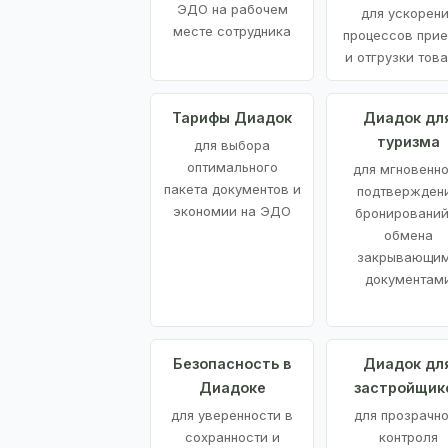
ЭДО на рабочем
для ускорен
месте сотрудника
процессов при
и отгрузки тов
Тарифы Диадок
Диадок дл
туризма
для выбора
оптимального
для мгновенн
пакета документов и
подтвержден
экономии на ЭДО
бронирований
обмена
закрывающи
документам
Безопасность в
Диадок дл
Диадоке
застройщик
для уверенности в
для прозрачно
сохранности и
контроля