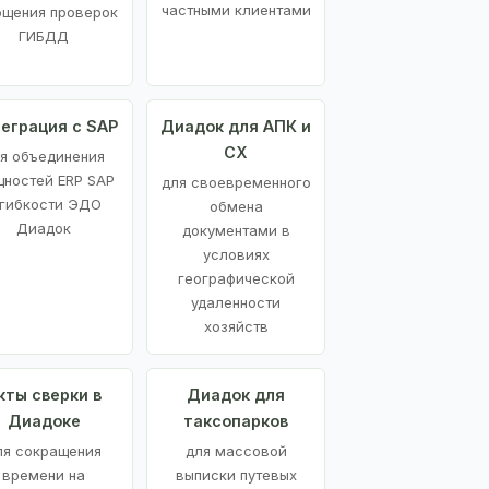
частными клиентами
ощения проверок
ГИБДД
еграция с SAP
Диадок для АПК и
СХ
я объединения
ностей ERP SAP
для своевременного
 гибкости ЭДО
обмена
Диадок
документами в
условиях
географической
удаленности
хозяйств
кты сверки в
Диадок для
Диадоке
таксопарков
ля сокращения
для массовой
времени на
выписки путевых