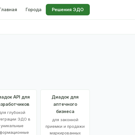
Главная
Города
Решения ЭДО
адок API для
Диадок для
азработчиков
аптечного
бизнеса
для глубокой
теграции ЭДО в
для законной
уникальные
приемки и продажи
формационные
маркированных