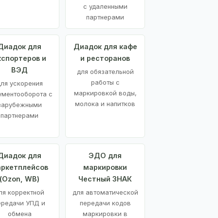
с удаленными
партнерами
Диадок для
Диадок для кафе
кспортеров и
и ресторанов
ВЭД
для обязательной
работы с
ля ускорения
маркировкой воды,
ументооборота с
молока и напитков
зарубежными
партнерами
Диадок для
ЭДО для
ркетплейсов
маркировки
(Ozon, WB)
Честный ЗНАК
ля корректной
для автоматической
ередачи УПД и
передачи кодов
обмена
маркировки в