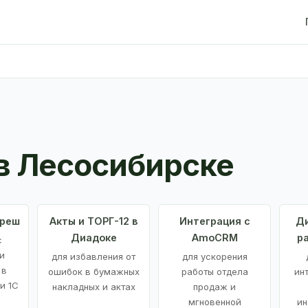
в Лесосибирске
Фреш
Акты и ТОРГ-12 в
Интеграция с
Ди
Диадоке
AmoCRM
р
с
и
для избавления от
для ускорения
 в
ошибок в бумажных
работы отдела
ин
и 1С
накладных и актах
продаж и
мгновенной
ин