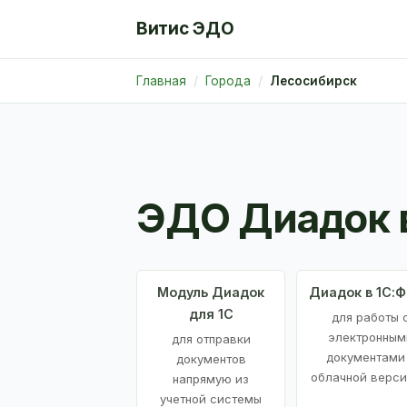
Витис ЭДО
Главная
Города
Лесосибирск
ЭДО Диадок 
Модуль Диадок
Диадок в 1С:
для 1С
для работы 
электронным
для отправки
документами
документов
облачной верси
напрямую из
учетной системы