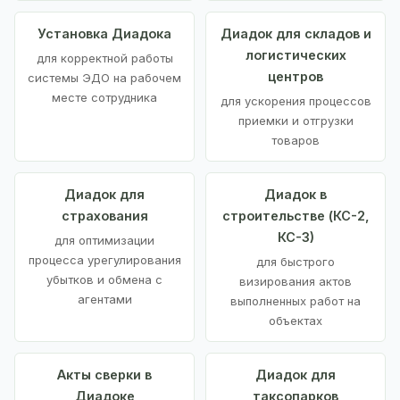
Установка Диадока
Диадок для складов и
логистических
для корректной работы
центров
системы ЭДО на рабочем
месте сотрудника
для ускорения процессов
приемки и отгрузки
товаров
Диадок для
Диадок в
страхования
строительстве (КС-2,
КС-3)
для оптимизации
процесса урегулирования
для быстрого
убытков и обмена с
визирования актов
агентами
выполненных работ на
объектах
Акты сверки в
Диадок для
Диадоке
таксопарков