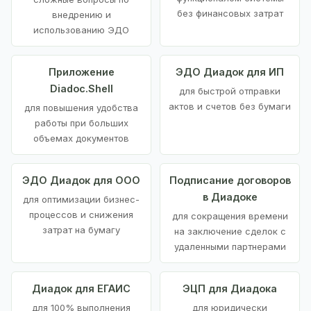
без финансовых затрат
внедрению и
использованию ЭДО
Приложение
ЭДО Диадок для ИП
Diadoc.Shell
для быстрой отправки
актов и счетов без бумаги
для повышения удобства
работы при больших
объемах документов
ЭДО Диадок для ООО
Подписание договоров
в Диадоке
для оптимизации бизнес-
процессов и снижения
для сокращения времени
затрат на бумагу
на заключение сделок с
удаленными партнерами
Диадок для ЕГАИС
ЭЦП для Диадока
для 100% выполнения
для юридически