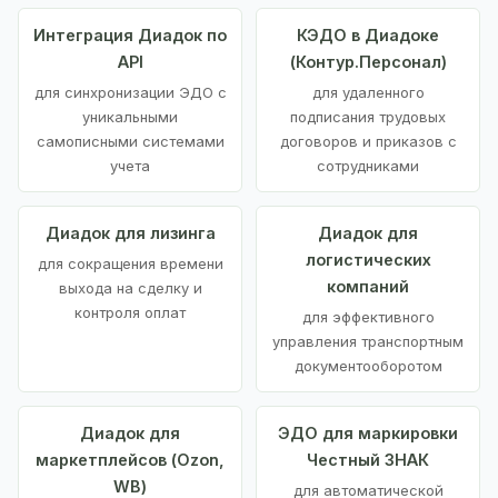
Интеграция Диадок по
КЭДО в Диадоке
API
(Контур.Персонал)
для синхронизации ЭДО с
для удаленного
уникальными
подписания трудовых
самописными системами
договоров и приказов с
учета
сотрудниками
Диадок для лизинга
Диадок для
логистических
для сокращения времени
компаний
выхода на сделку и
контроля оплат
для эффективного
управления транспортным
документооборотом
Диадок для
ЭДО для маркировки
маркетплейсов (Ozon,
Честный ЗНАК
WB)
для автоматической