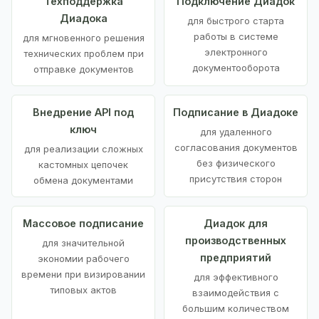
Техподдержка
Подключение Диадок
Диадока
для быстрого старта
работы в системе
для мгновенного решения
электронного
технических проблем при
документооборота
отправке документов
Внедрение API под
Подписание в Диадоке
ключ
для удаленного
согласования документов
для реализации сложных
без физического
кастомных цепочек
присутствия сторон
обмена документами
Массовое подписание
Диадок для
производственных
для значительной
предприятий
экономии рабочего
времени при визировании
для эффективного
типовых актов
взаимодействия с
большим количеством