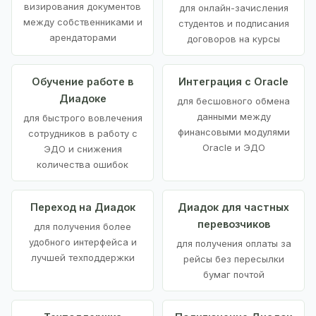
визирования документов
для онлайн-зачисления
между собственниками и
студентов и подписания
арендаторами
договоров на курсы
Обучение работе в
Интеграция с Oracle
Диадоке
для бесшовного обмена
данными между
для быстрого вовлечения
финансовыми модулями
сотрудников в работу с
Oracle и ЭДО
ЭДО и снижения
количества ошибок
Переход на Диадок
Диадок для частных
перевозчиков
для получения более
удобного интерфейса и
для получения оплаты за
лучшей техподдержки
рейсы без пересылки
бумаг почтой