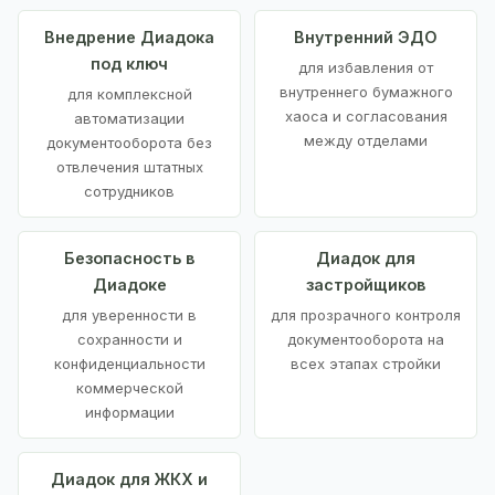
Внедрение Диадока
Внутренний ЭДО
под ключ
для избавления от
внутреннего бумажного
для комплексной
хаоса и согласования
автоматизации
между отделами
документооборота без
отвлечения штатных
сотрудников
Безопасность в
Диадок для
Диадоке
застройщиков
для уверенности в
для прозрачного контроля
сохранности и
документооборота на
конфиденциальности
всех этапах стройки
коммерческой
информации
Диадок для ЖКХ и