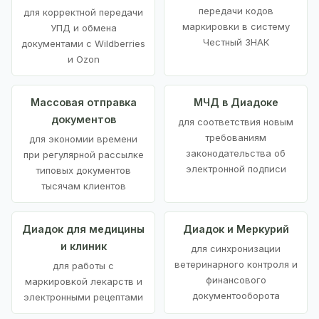
передачи кодов
для корректной передачи
маркировки в систему
УПД и обмена
Честный ЗНАК
документами с Wildberries
и Ozon
Массовая отправка
МЧД в Диадоке
документов
для соответствия новым
требованиям
для экономии времени
законодательства об
при регулярной рассылке
электронной подписи
типовых документов
тысячам клиентов
Диадок для медицины
Диадок и Меркурий
и клиник
для синхронизации
ветеринарного контроля и
для работы с
финансового
маркировкой лекарств и
документооборота
электронными рецептами