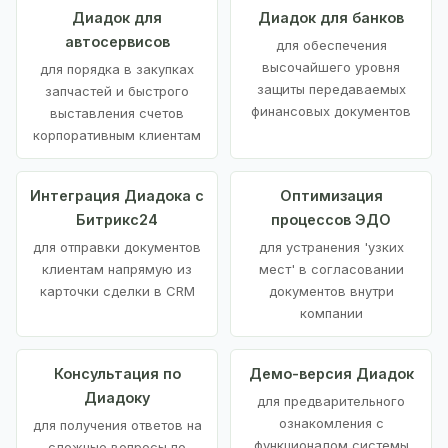
Диадок для
Диадок для банков
автосервисов
для обеспечения
высочайшего уровня
для порядка в закупках
защиты передаваемых
запчастей и быстрого
финансовых документов
выставления счетов
корпоративным клиентам
Интеграция Диадока с
Оптимизация
Битрикс24
процессов ЭДО
для отправки документов
для устранения 'узких
клиентам напрямую из
мест' в согласовании
карточки сделки в CRM
документов внутри
компании
Консультация по
Демо-версия Диадок
Диадоку
для предварительного
ознакомления с
для получения ответов на
функционалом системы
сложные вопросы по