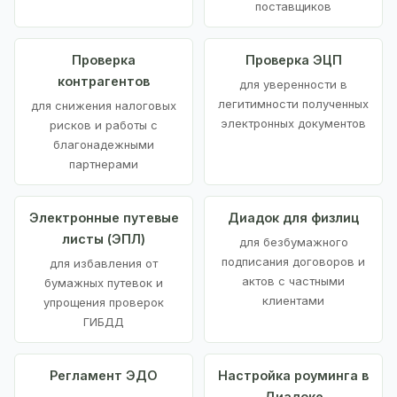
поставщиков
Проверка
Проверка ЭЦП
контрагентов
для уверенности в
легитимности полученных
для снижения налоговых
электронных документов
рисков и работы с
благонадежными
партнерами
Электронные путевые
Диадок для физлиц
листы (ЭПЛ)
для безбумажного
подписания договоров и
для избавления от
актов с частными
бумажных путевок и
клиентами
упрощения проверок
ГИБДД
Регламент ЭДО
Настройка роуминга в
Диадоке