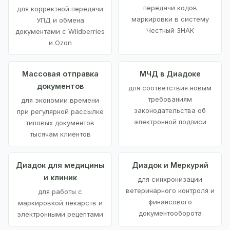
передачи кодов
для корректной передачи
маркировки в систему
УПД и обмена
Честный ЗНАК
документами с Wildberries
и Ozon
Массовая отправка
МЧД в Диадоке
документов
для соответствия новым
требованиям
для экономии времени
законодательства об
при регулярной рассылке
электронной подписи
типовых документов
тысячам клиентов
Диадок для медицины
Диадок и Меркурий
и клиник
для синхронизации
ветеринарного контроля и
для работы с
финансового
маркировкой лекарств и
документооборота
электронными рецептами