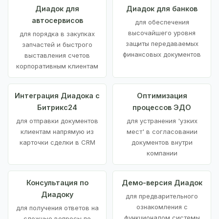
Диадок для
Диадок для банков
автосервисов
для обеспечения
высочайшего уровня
для порядка в закупках
защиты передаваемых
запчастей и быстрого
финансовых документов
выставления счетов
корпоративным клиентам
Интеграция Диадока с
Оптимизация
Битрикс24
процессов ЭДО
для отправки документов
для устранения 'узких
клиентам напрямую из
мест' в согласовании
карточки сделки в CRM
документов внутри
компании
Консультация по
Демо-версия Диадок
Диадоку
для предварительного
ознакомления с
для получения ответов на
функционалом системы
сложные вопросы по