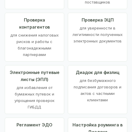
поставщиков
Проверка
Проверка ЭЦП
контрагентов
для уверенности в
легитимности полученных
для снижения налоговых
электронных документов
рисков и работы с
благонадежными
партнерами
Электронные путевые
Диадок для физлиц
листы (ЭПЛ)
для безбумажного
подписания договоров и
для избавления от
актов с частными
бумажных путевок и
клиентами
упрощения проверок
ГИБДД
Регламент ЭДО
Настройка роуминга в
Диадоке