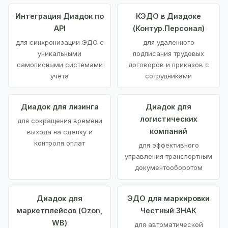
Интеграция Диадок по
КЭДО в Диадоке
API
(Контур.Персонал)
для синхронизации ЭДО с
для удаленного
уникальными
подписания трудовых
самописными системами
договоров и приказов с
учета
сотрудниками
Диадок для лизинга
Диадок для
логистических
для сокращения времени
компаний
выхода на сделку и
контроля оплат
для эффективного
управления транспортным
документооборотом
Диадок для
ЭДО для маркировки
маркетплейсов (Ozon,
Честный ЗНАК
WB)
для автоматической