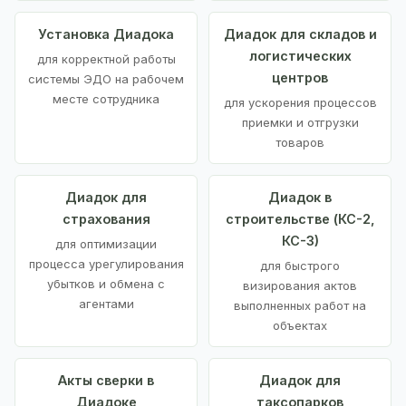
Установка Диадока
Диадок для складов и
логистических
для корректной работы
центров
системы ЭДО на рабочем
месте сотрудника
для ускорения процессов
приемки и отгрузки
товаров
Диадок для
Диадок в
страхования
строительстве (КС-2,
КС-3)
для оптимизации
процесса урегулирования
для быстрого
убытков и обмена с
визирования актов
агентами
выполненных работ на
объектах
Акты сверки в
Диадок для
Диадоке
таксопарков