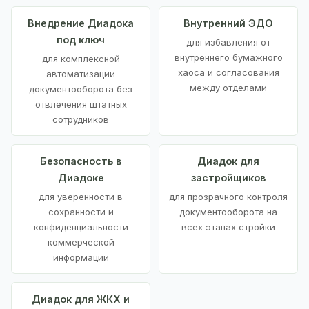
Внедрение Диадока
Внутренний ЭДО
под ключ
для избавления от
внутреннего бумажного
для комплексной
хаоса и согласования
автоматизации
между отделами
документооборота без
отвлечения штатных
сотрудников
Безопасность в
Диадок для
Диадоке
застройщиков
для уверенности в
для прозрачного контроля
сохранности и
документооборота на
конфиденциальности
всех этапах стройки
коммерческой
информации
Диадок для ЖКХ и