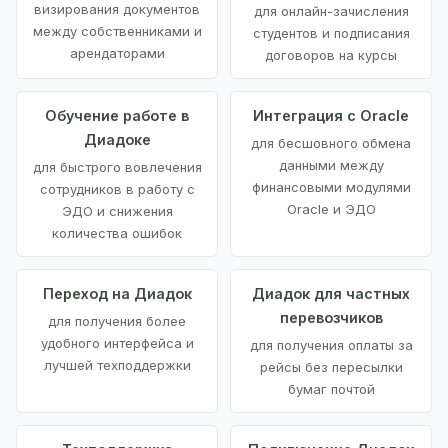
визирования документов
для онлайн-зачисления
между собственниками и
студентов и подписания
арендаторами
договоров на курсы
Обучение работе в
Интеграция с Oracle
Диадоке
для бесшовного обмена
данными между
для быстрого вовлечения
финансовыми модулями
сотрудников в работу с
Oracle и ЭДО
ЭДО и снижения
количества ошибок
Переход на Диадок
Диадок для частных
перевозчиков
для получения более
удобного интерфейса и
для получения оплаты за
лучшей техподдержки
рейсы без пересылки
бумаг почтой