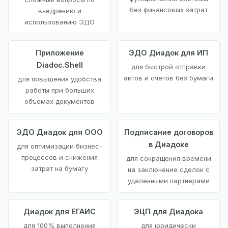
без финансовых затрат
внедрению и
использованию ЭДО
Приложение
ЭДО Диадок для ИП
Diadoc.Shell
для быстрой отправки
актов и счетов без бумаги
для повышения удобства
работы при больших
объемах документов
ЭДО Диадок для ООО
Подписание договоров
в Диадоке
для оптимизации бизнес-
процессов и снижения
для сокращения времени
затрат на бумагу
на заключение сделок с
удаленными партнерами
Диадок для ЕГАИС
ЭЦП для Диадока
для 100% выполнения
для юридически