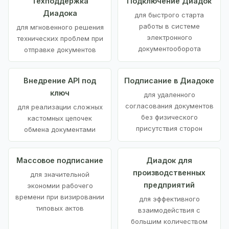
Техподдержка
Подключение Диадок
Диадока
для быстрого старта
работы в системе
для мгновенного решения
электронного
технических проблем при
документооборота
отправке документов
Внедрение API под
Подписание в Диадоке
ключ
для удаленного
согласования документов
для реализации сложных
без физического
кастомных цепочек
присутствия сторон
обмена документами
Массовое подписание
Диадок для
производственных
для значительной
предприятий
экономии рабочего
времени при визировании
для эффективного
типовых актов
взаимодействия с
большим количеством