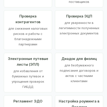
поставщиков
Проверка
Проверка ЭЦП
контрагентов
для уверенности в
легитимности полученных
для снижения налоговых
электронных документов
рисков и работы с
благонадежными
партнерами
Электронные путевые
Диадок для физлиц
листы (ЭПЛ)
для безбумажного
подписания договоров и
для избавления от
актов с частными
бумажных путевок и
клиентами
упрощения проверок
ГИБДД
Регламент ЭДО
Настройка роуминга в
Диадоке