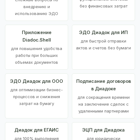
без финансовых затрат
внедрению и
использованию ЭДО
Приложение
ЭДО Диадок для ИП
Diadoc.Shell
для быстрой отправки
актов и счетов без бумаги
для повышения удобства
работы при больших
объемах документов
ЭДО Диадок для ООО
Подписание договоров
в Диадоке
для оптимизации бизнес-
процессов и снижения
для сокращения времени
затрат на бумагу
на заключение сделок с
удаленными партнерами
Диадок для ЕГАИС
ЭЦП для Диадока
для 100% выполнения
для юридически