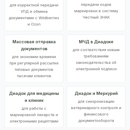
передачи кодов
для корректной передачи
маркировки в систему
УПД и обмена
Честный ЗНАК
документами с Wildberries
и Ozon
Массовая отправка
МЧД в Диадоке
документов
для соответствия новым
требованиям
для экономии времени
законодательства об
при регулярной рассылке
электронной подписи
типовых документов
тысячам клиентов
Диадок для медицины
Диадок и Меркурий
и клиник
для синхронизации
ветеринарного контроля и
для работы с
финансового
маркировкой лекарств и
документооборота
электронными рецептами