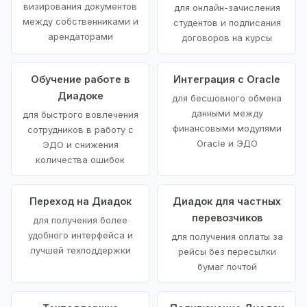
визирования документов
для онлайн-зачисления
между собственниками и
студентов и подписания
арендаторами
договоров на курсы
Обучение работе в
Интеграция с Oracle
Диадоке
для бесшовного обмена
данными между
для быстрого вовлечения
финансовыми модулями
сотрудников в работу с
Oracle и ЭДО
ЭДО и снижения
количества ошибок
Переход на Диадок
Диадок для частных
перевозчиков
для получения более
удобного интерфейса и
для получения оплаты за
лучшей техподдержки
рейсы без пересылки
бумаг почтой