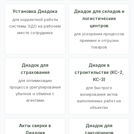
Установка Диадока
Диадок для складов и
логистических
для корректной работы
центров
системы ЭДО на рабочем
месте сотрудника
для ускорения процессов
приемки и отгрузки
товаров
Диадок для
Диадок в
страхования
строительстве (КС-2,
КС-3)
для оптимизации
процесса урегулирования
для быстрого
убытков и обмена с
визирования актов
агентами
выполненных работ на
объектах
Акты сверки в
Диадок для
Диадоке
таксопарков