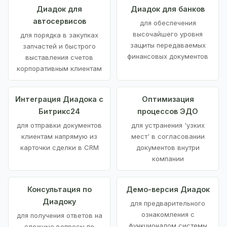
Диадок для
Диадок для банков
автосервисов
для обеспечения
высочайшего уровня
для порядка в закупках
защиты передаваемых
запчастей и быстрого
финансовых документов
выставления счетов
корпоративным клиентам
Интеграция Диадока с
Оптимизация
Битрикс24
процессов ЭДО
для отправки документов
для устранения 'узких
клиентам напрямую из
мест' в согласовании
карточки сделки в CRM
документов внутри
компании
Консультация по
Демо-версия Диадок
Диадоку
для предварительного
ознакомления с
для получения ответов на
функционалом системы
сложные вопросы по