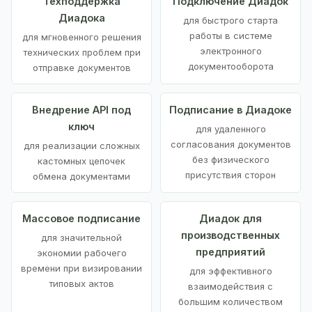
Техподдержка
Подключение Диадок
Диадока
для быстрого старта
работы в системе
для мгновенного решения
электронного
технических проблем при
документооборота
отправке документов
Внедрение API под
Подписание в Диадоке
ключ
для удаленного
согласования документов
для реализации сложных
без физического
кастомных цепочек
присутствия сторон
обмена документами
Массовое подписание
Диадок для
производственных
для значительной
предприятий
экономии рабочего
времени при визировании
для эффективного
типовых актов
взаимодействия с
большим количеством