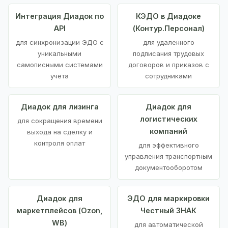
Интеграция Диадок по
КЭДО в Диадоке
API
(Контур.Персонал)
для синхронизации ЭДО с
для удаленного
уникальными
подписания трудовых
самописными системами
договоров и приказов с
учета
сотрудниками
Диадок для лизинга
Диадок для
логистических
для сокращения времени
компаний
выхода на сделку и
контроля оплат
для эффективного
управления транспортным
документооборотом
Диадок для
ЭДО для маркировки
маркетплейсов (Ozon,
Честный ЗНАК
WB)
для автоматической