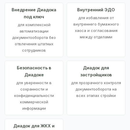
Внедрение Диадока
Внутренний ЭДО
под ключ
для избавления от
внутреннего бумажного
для комплексной
хаоса и согласования
автоматизации
между отделами
документооборота без
отвлечения штатных
сотрудников
Безопасность в
Диадок для
Диадоке
застройщиков
для уверенности в
для прозрачного контроля
сохранности и
документооборота на
конфиденциальности
всех этапах стройки
коммерческой
информации
Диадок для ЖКХ и