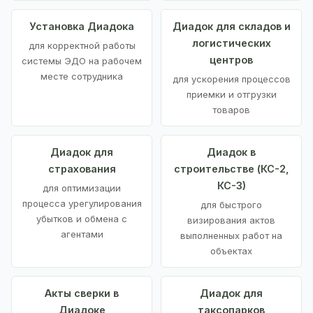
Установка Диадока
Диадок для складов и
логистических
для корректной работы
центров
системы ЭДО на рабочем
месте сотрудника
для ускорения процессов
приемки и отгрузки
товаров
Диадок для
Диадок в
страхования
строительстве (КС-2,
КС-3)
для оптимизации
процесса урегулирования
для быстрого
убытков и обмена с
визирования актов
агентами
выполненных работ на
объектах
Акты сверки в
Диадок для
Диадоке
таксопарков