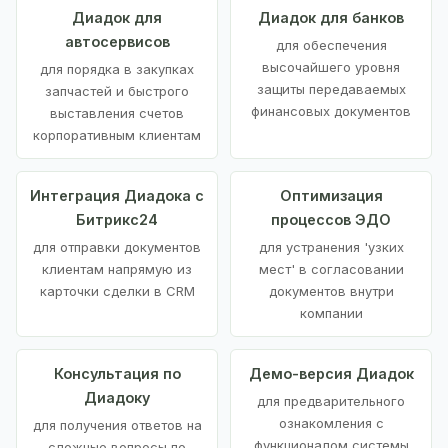
Диадок для
Диадок для банков
автосервисов
для обеспечения
высочайшего уровня
для порядка в закупках
защиты передаваемых
запчастей и быстрого
финансовых документов
выставления счетов
корпоративным клиентам
Интеграция Диадока с
Оптимизация
Битрикс24
процессов ЭДО
для отправки документов
для устранения 'узких
клиентам напрямую из
мест' в согласовании
карточки сделки в CRM
документов внутри
компании
Консультация по
Демо-версия Диадок
Диадоку
для предварительного
ознакомления с
для получения ответов на
функционалом системы
сложные вопросы по