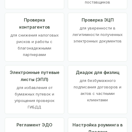
поставщиков
Проверка
Проверка ЭЦП
контрагентов
для уверенности в
легитимности полученных
для снижения налоговых
электронных документов
рисков и работы с
благонадежными
партнерами
Электронные путевые
Диадок для физлиц
листы (ЭПЛ)
для безбумажного
подписания договоров и
для избавления от
актов с частными
бумажных путевок и
клиентами
упрощения проверок
ГИБДД
Регламент ЭДО
Настройка роуминга в
Диадоке