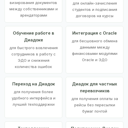
визирования документов
для онлайн-зачисления
между собственниками и
студентов и подписания
арендаторами
договоров на курсы
Обучение работе в
Интеграция с Oracle
Диадоке
для бесшовного обмена
данными между
для быстрого вовлечения
финансовыми модулями
сотрудников в работу с
Oracle и ЭДО
ЭДО и снижения
количества ошибок
Переход на Диадок
Диадок для частных
перевозчиков
для получения более
удобного интерфейса и
для получения оплаты за
лучшей техподдержки
рейсы без пересылки
бумаг почтой