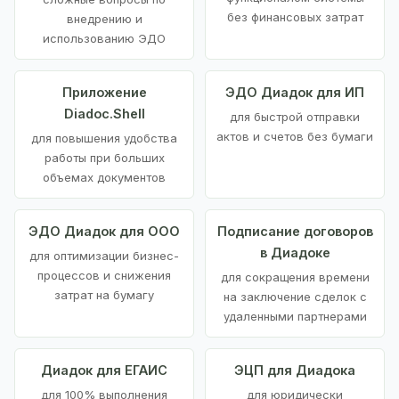
без финансовых затрат
внедрению и
использованию ЭДО
Приложение
ЭДО Диадок для ИП
Diadoc.Shell
для быстрой отправки
актов и счетов без бумаги
для повышения удобства
работы при больших
объемах документов
ЭДО Диадок для ООО
Подписание договоров
в Диадоке
для оптимизации бизнес-
процессов и снижения
для сокращения времени
затрат на бумагу
на заключение сделок с
удаленными партнерами
Диадок для ЕГАИС
ЭЦП для Диадока
для 100% выполнения
для юридически