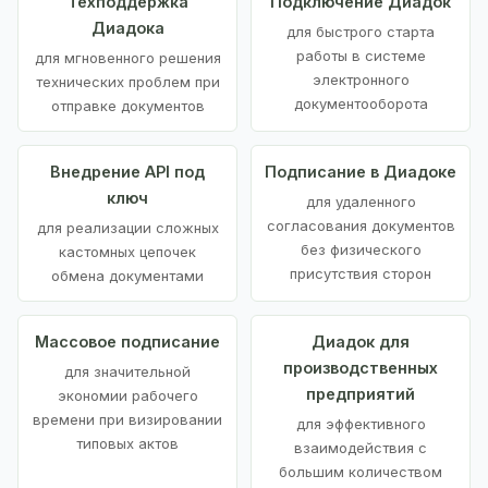
Техподдержка
Подключение Диадок
Диадока
для быстрого старта
работы в системе
для мгновенного решения
электронного
технических проблем при
документооборота
отправке документов
Внедрение API под
Подписание в Диадоке
ключ
для удаленного
согласования документов
для реализации сложных
без физического
кастомных цепочек
присутствия сторон
обмена документами
Массовое подписание
Диадок для
производственных
для значительной
предприятий
экономии рабочего
времени при визировании
для эффективного
типовых актов
взаимодействия с
большим количеством