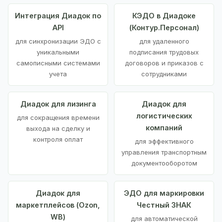
Интеграция Диадок по
КЭДО в Диадоке
API
(Контур.Персонал)
для синхронизации ЭДО с
для удаленного
уникальными
подписания трудовых
самописными системами
договоров и приказов с
учета
сотрудниками
Диадок для лизинга
Диадок для
логистических
для сокращения времени
компаний
выхода на сделку и
контроля оплат
для эффективного
управления транспортным
документооборотом
Диадок для
ЭДО для маркировки
маркетплейсов (Ozon,
Честный ЗНАК
WB)
для автоматической