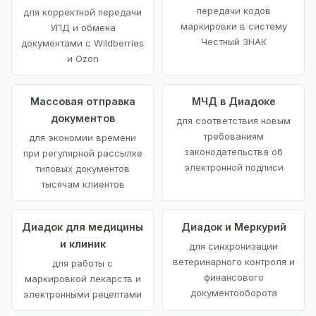
передачи кодов
для корректной передачи
маркировки в систему
УПД и обмена
Честный ЗНАК
документами с Wildberries
и Ozon
Массовая отправка
МЧД в Диадоке
документов
для соответствия новым
требованиям
для экономии времени
законодательства об
при регулярной рассылке
электронной подписи
типовых документов
тысячам клиентов
Диадок для медицины
Диадок и Меркурий
и клиник
для синхронизации
ветеринарного контроля и
для работы с
финансового
маркировкой лекарств и
документооборота
электронными рецептами