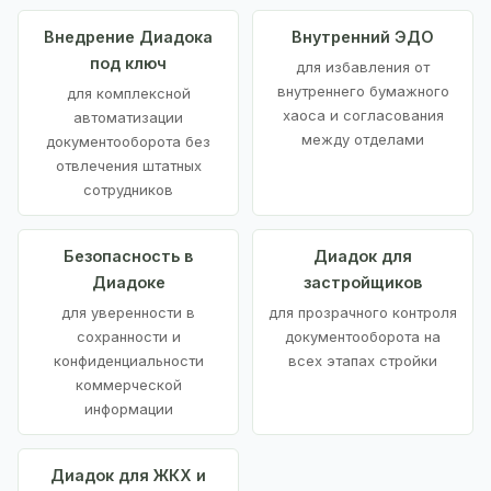
Внедрение Диадока
Внутренний ЭДО
под ключ
для избавления от
внутреннего бумажного
для комплексной
хаоса и согласования
автоматизации
между отделами
документооборота без
отвлечения штатных
сотрудников
Безопасность в
Диадок для
Диадоке
застройщиков
для уверенности в
для прозрачного контроля
сохранности и
документооборота на
конфиденциальности
всех этапах стройки
коммерческой
информации
Диадок для ЖКХ и