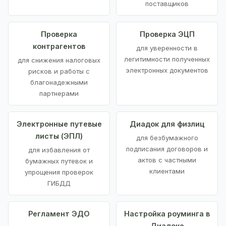
поставщиков
Проверка
Проверка ЭЦП
контрагентов
для уверенности в
легитимности полученных
для снижения налоговых
электронных документов
рисков и работы с
благонадежными
партнерами
Электронные путевые
Диадок для физлиц
листы (ЭПЛ)
для безбумажного
подписания договоров и
для избавления от
актов с частными
бумажных путевок и
клиентами
упрощения проверок
ГИБДД
Регламент ЭДО
Настройка роуминга в
Диадоке