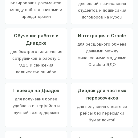
визирования документов
для онлайн-зачисления
между собственниками и
студентов и подписания
арендаторами
договоров на курсы
Обучение работе в
Интеграция с Oracle
Диадоке
для бесшовного обмена
данными между
для быстрого вовлечения
финансовыми модулями
сотрудников в работу с
Oracle и ЭДО
ЭДО и снижения
количества ошибок
Переход на Диадок
Диадок для частных
перевозчиков
для получения более
удобного интерфейса и
для получения оплаты за
лучшей техподдержки
рейсы без пересылки
бумаг почтой