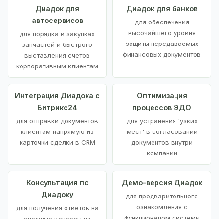
Диадок для
Диадок для банков
автосервисов
для обеспечения
высочайшего уровня
для порядка в закупках
защиты передаваемых
запчастей и быстрого
финансовых документов
выставления счетов
корпоративным клиентам
Интеграция Диадока с
Оптимизация
Битрикс24
процессов ЭДО
для отправки документов
для устранения 'узких
клиентам напрямую из
мест' в согласовании
карточки сделки в CRM
документов внутри
компании
Консультация по
Демо-версия Диадок
Диадоку
для предварительного
ознакомления с
для получения ответов на
функционалом системы
сложные вопросы по