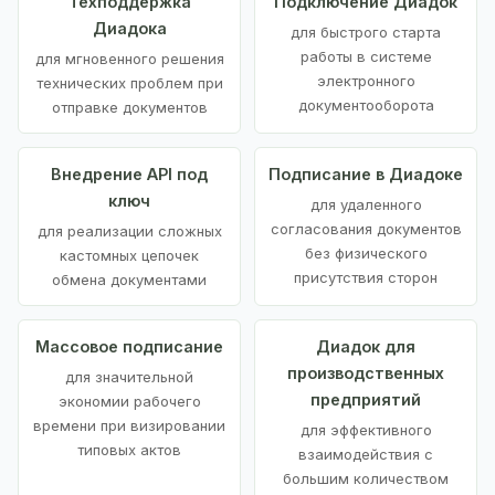
Техподдержка
Подключение Диадок
Диадока
для быстрого старта
работы в системе
для мгновенного решения
электронного
технических проблем при
документооборота
отправке документов
Внедрение API под
Подписание в Диадоке
ключ
для удаленного
согласования документов
для реализации сложных
без физического
кастомных цепочек
присутствия сторон
обмена документами
Массовое подписание
Диадок для
производственных
для значительной
предприятий
экономии рабочего
времени при визировании
для эффективного
типовых актов
взаимодействия с
большим количеством