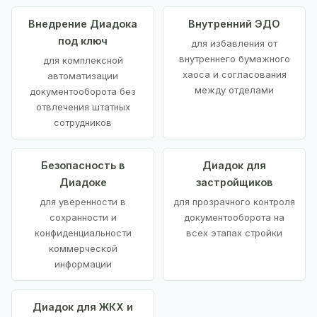
Внедрение Диадока
Внутренний ЭДО
под ключ
для избавления от
внутреннего бумажного
для комплексной
хаоса и согласования
автоматизации
между отделами
документооборота без
отвлечения штатных
сотрудников
Безопасность в
Диадок для
Диадоке
застройщиков
для уверенности в
для прозрачного контроля
сохранности и
документооборота на
конфиденциальности
всех этапах стройки
коммерческой
информации
Диадок для ЖКХ и