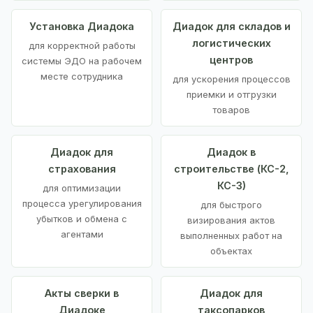
Установка Диадока
Диадок для складов и
логистических
для корректной работы
центров
системы ЭДО на рабочем
месте сотрудника
для ускорения процессов
приемки и отгрузки
товаров
Диадок для
Диадок в
страхования
строительстве (КС-2,
КС-3)
для оптимизации
процесса урегулирования
для быстрого
убытков и обмена с
визирования актов
агентами
выполненных работ на
объектах
Акты сверки в
Диадок для
Диадоке
таксопарков