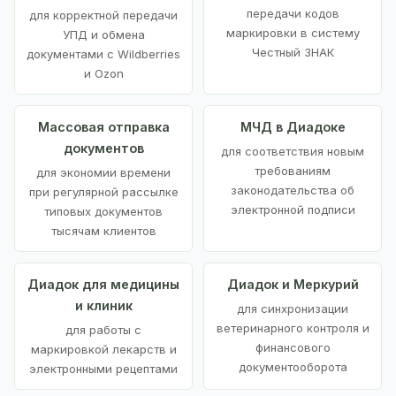
передачи кодов
для корректной передачи
маркировки в систему
УПД и обмена
Честный ЗНАК
документами с Wildberries
и Ozon
Массовая отправка
МЧД в Диадоке
документов
для соответствия новым
требованиям
для экономии времени
законодательства об
при регулярной рассылке
электронной подписи
типовых документов
тысячам клиентов
Диадок для медицины
Диадок и Меркурий
и клиник
для синхронизации
ветеринарного контроля и
для работы с
финансового
маркировкой лекарств и
документооборота
электронными рецептами