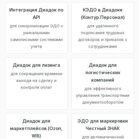
Интеграция Диадок по
КЭДО в Диадоке
API
(Контур.Персонал)
для синхронизации ЭДО с
для удаленного
уникальными
подписания трудовых
самописными системами
договоров и приказов с
учета
сотрудниками
Диадок для лизинга
Диадок для
логистических
для сокращения времени
компаний
выхода на сделку и
контроля оплат
для эффективного
управления транспортным
документооборотом
Диадок для
ЭДО для маркировки
маркетплейсов (Ozon,
Честный ЗНАК
WB)
для автоматической