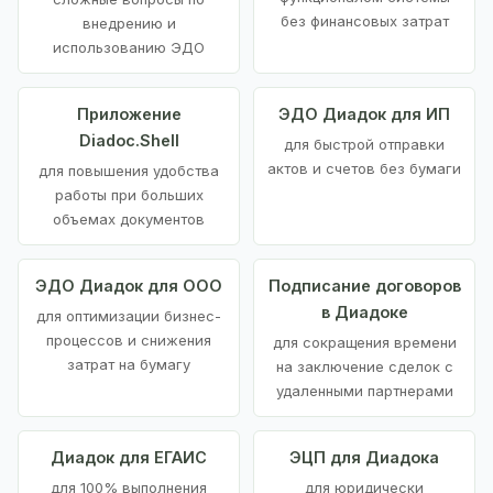
без финансовых затрат
внедрению и
использованию ЭДО
Приложение
ЭДО Диадок для ИП
Diadoc.Shell
для быстрой отправки
актов и счетов без бумаги
для повышения удобства
работы при больших
объемах документов
ЭДО Диадок для ООО
Подписание договоров
в Диадоке
для оптимизации бизнес-
процессов и снижения
для сокращения времени
затрат на бумагу
на заключение сделок с
удаленными партнерами
Диадок для ЕГАИС
ЭЦП для Диадока
для 100% выполнения
для юридически