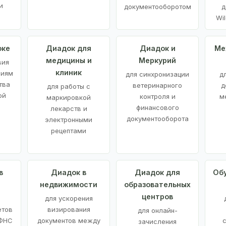
и
документооборотом
д
Wil
оке
Диадок для
Диадок и
Ме
медицины и
Меркурий
вия
клиник
ниям
для синхронизации
д
тва
ветеринарного
д
для работы с
ой
контроля и
м
маркировкой
финансового
лекарств и
документооборота
электронными
рецептами
в
Диадок в
Диадок для
Об
недвижимости
образовательных
центров
й
для ускорения
етов
визирования
для онлайн-
 ФНС
документов между
зачисления