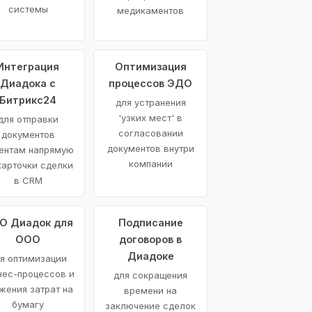
системы
медикаментов
Интеграция
Оптимизация
Диадока с
процессов ЭДО
Битрикс24
для устранения
'узких мест' в
для отправки
согласовании
документов
документов внутри
ентам напрямую
компании
карточки сделки
в CRM
О Диадок для
Подписание
ООО
договоров в
Диадоке
я оптимизации
нес-процессов и
для сокращения
жения затрат на
времени на
бумагу
заключение сделок