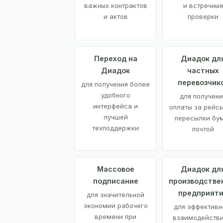
важных контрактов
и встречны
и актов
проверки
Переход на
Диадок дл
Диадок
частных
перевозчик
для получения более
удобного
для получени
интерфейса и
оплаты за рейсы
лучшей
пересылки бу
техподдержки
почтой
Массовое
Диадок дл
подписание
производстве
предприят
для значительной
экономии рабочего
для эффективн
времени при
взаимодействи