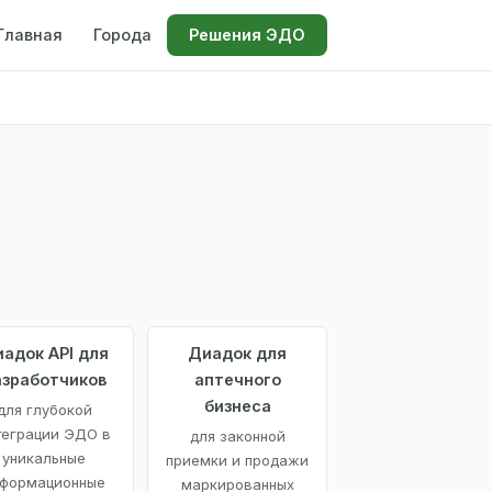
Главная
Города
Решения ЭДО
адок API для
Диадок для
азработчиков
аптечного
бизнеса
для глубокой
теграции ЭДО в
для законной
уникальные
приемки и продажи
формационные
маркированных