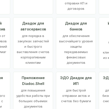
отправки КП и
договоров
й
Диадок для
Диадок для
хив
автосервисов
банков
 от
для порядка в
для обеспечения
ивов
закупках запчастей
высочайшего уровня
ений
и быстрого
защиты
умаг
выставления счетов
передаваемых
кли
корпоративным
финансовых
из 
клиентам
документов
ия
Приложение
ЭДО Диадок для
ЭД
Diadoc.Shell
ИП
для повышения
для быстрой
дл
ого
удобства работы при
отправки актов и
биз
 с
больших объемах
счетов без бумаги
сни
м
документов