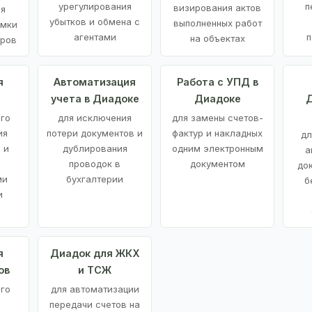
урегулирования
п
визирования актов
ия
убытков и обмена с
выполненных работ
емки
агентами
п
на объектах
аров
я
Автоматизация
Работа с УПД в
учета в Диадоке
Диадоке
Д
ого
для исключения
для замены счетов-
ия
потери документов и
фактур и накладных
дл
 и
дублирования
одним электронным
а
проводок в
документом
до
ми
бухгалтерии
б
и
я
Диадок для ЖКХ
ов
и ТСЖ
го
для автоматизации
передачи счетов на