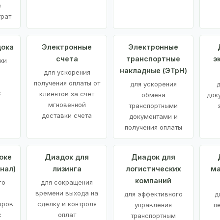
з
трат
дока
Электронные
Электронные
счета
транспортные
э
ки
накладные (ЭТрН)
для ускорения
получения оплаты от
для ускорения
д
х
клиентов за счет
обмена
док
мгновенной
транспортными
доставки счета
документами и
получения оплаты
оке
Диадок для
Диадок для
нал)
лизинга
логистических
ма
компаний
го
для сокращения
времени выхода на
для эффективного
д
оров
сделку и контроля
управления
п
с
оплат
транспортным