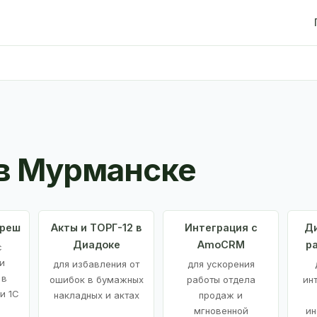
в Мурманске
Фреш
Акты и ТОРГ-12 в
Интеграция с
Ди
Диадоке
AmoCRM
р
с
и
для избавления от
для ускорения
 в
ошибок в бумажных
работы отдела
ин
и 1С
накладных и актах
продаж и
мгновенной
ин