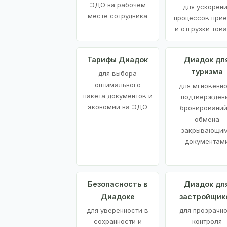
ЭДО на рабочем
для ускорен
месте сотрудника
процессов при
и отгрузки тов
Тарифы Диадок
Диадок дл
туризма
для выбора
оптимального
для мгновенн
пакета документов и
подтвержден
экономии на ЭДО
бронирований
обмена
закрывающи
документам
Безопасность в
Диадок дл
Диадоке
застройщик
для уверенности в
для прозрачно
сохранности и
контроля