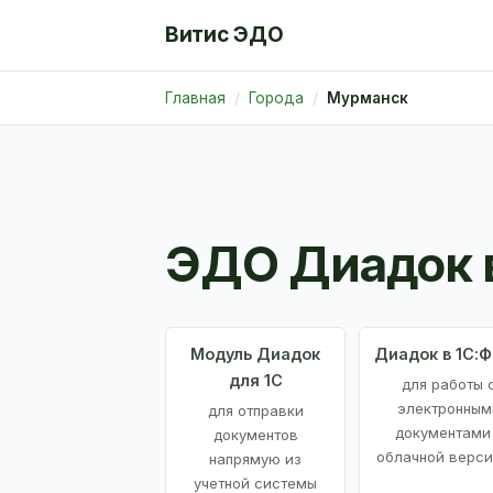
Витис ЭДО
Главная
Города
Мурманск
ЭДО Диадок 
Модуль Диадок
Диадок в 1С:
для 1С
для работы 
электронным
для отправки
документами
документов
облачной верси
напрямую из
учетной системы