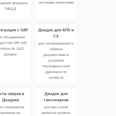
частными клиентами
ощения проверок
ГИБДД
еграция с SAP
Диадок для АПК и
СХ
я объединения
ностей ERP SAP
для своевременного
 гибкости ЭДО
обмена
Диадок
документами в
условиях
географической
удаленности
хозяйств
кты сверки в
Диадок для
Диадоке
таксопарков
ля сокращения
для массовой
времени на
выписки путевых