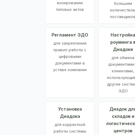
визировании
большим
типовых актов
количество
поставщико
Регламент ЭДО
Настройк
роуминга 
для закрепления
Диадоке
правил работы с
цифровыми
для обмена
документами в
документами
уставе компании
клиентами,
использующи
другие систе
ЭДО
Установка
Диадок дл
Диадока
складов и
логистическ
для корректной
центров
работы системы