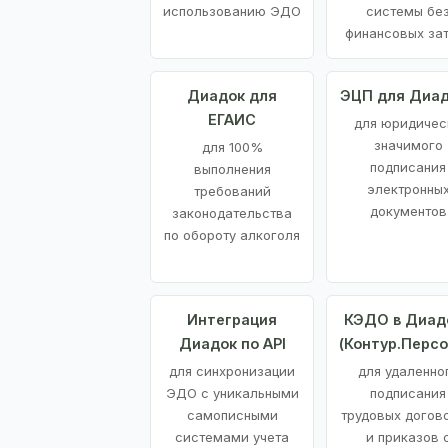
использованию ЭДО
системы бе
финансовых за
Диадок для
ЭЦП для Диа
ЕГАИС
для юридичес
значимого
для 100%
подписания
выполнения
электронны
требований
документов
законодательства
по обороту алкоголя
Интеграция
КЭДО в Диад
Диадок по API
(Контур.Персо
для синхронизации
для удаленно
ЭДО с уникальными
подписания
самописными
трудовых догов
системами учета
и приказов 