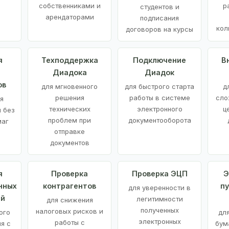
е
собственниками и
р
студентов и
арендаторами
подписания
кол
договоров на курсы
я
Техподдержка
Подключение
В
Диадока
Диадок
ов
для мгновенного
для быстрого старта
д
решения
работы в системе
сло
я
технических
электронного
ц
 без
проблем при
документооборота
маг
отправке
документов
я
Проверка
Проверка ЭЦП
Э
нных
контрагентов
п
для уверенности в
ий
легитимности
для снижения
полученных
налоговых рисков и
ого
дл
электронных
работы с
я с
бум