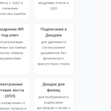
аботу с ЭДО и
модулями Oracle и
снижения
ЭДО
ичества ошибок
недрение API
Подписание в
под ключ
Диадоке
ля реализации
для удаленного
жных кастомных
согласования
епочек обмена
документов без
документами
физического
присутствия сторон
лектронные
Диадок для
утевые листы
физлиц
(ЭПЛ)
для безбумажного
подписания
я избавления от
договоров и актов с
ажных путевок и