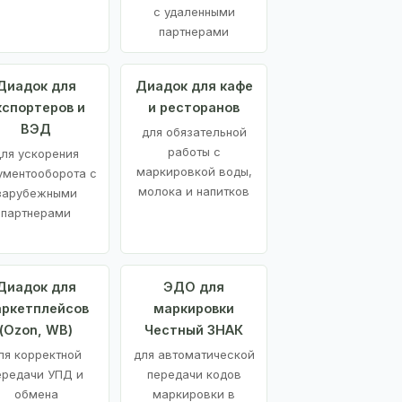
с удаленными
партнерами
Диадок для
Диадок для кафе
кспортеров и
и ресторанов
ВЭД
для обязательной
работы с
ля ускорения
маркировкой воды,
ументооборота с
молока и напитков
зарубежными
партнерами
Диадок для
ЭДО для
ркетплейсов
маркировки
(Ozon, WB)
Честный ЗНАК
ля корректной
для автоматической
ередачи УПД и
передачи кодов
обмена
маркировки в