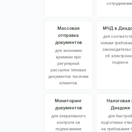
сотрудникам
Массовая
МЧД в Диад
отправка
для соответст
документов
новым требова
законодательс
для экономии
об электронн
времени при
подписи
регулярной
рассылке типовых
документов тысячам
клиентов
Мониторинг
Налоговая 
документов
Диадоке
для оперативного
для быстро
контроля за
подготовки отв
подписанием
на требования