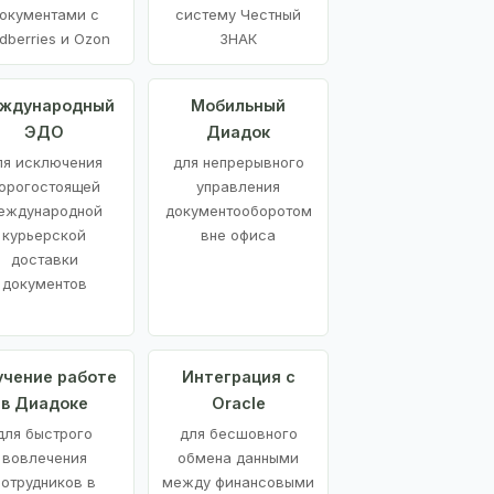
окументами с
систему Честный
dberries и Ozon
ЗНАК
ждународный
Мобильный
ЭДО
Диадок
ля исключения
для непрерывного
орогостоящей
управления
еждународной
документооборотом
курьерской
вне офиса
доставки
документов
учение работе
Интеграция с
в Диадоке
Oracle
для быстрого
для бесшовного
вовлечения
обмена данными
сотрудников в
между финансовыми