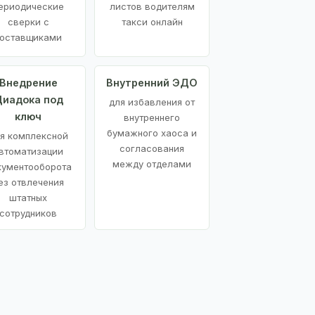
ериодические
листов водителям
сверки с
такси онлайн
оставщиками
Внедрение
Внутренний ЭДО
иадока под
для избавления от
ключ
внутреннего
бумажного хаоса и
я комплексной
согласования
втоматизации
между отделами
кументооборота
ез отвлечения
штатных
сотрудников