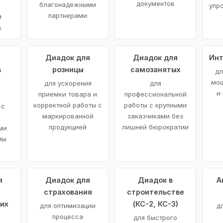
документов
благонадежными
упр
партнерами
м
в
а
Диадок для
Диадок для
Инт
в
розницы
самозанятых
дл
мощ
для ускорения
для
и
приемки товара и
профессиональной
корректной работы с
работы с крупными
 с
маркированной
заказчиками без
продукцией
лишней бюрократии
ми
мы
я
Диадок для
Диадок в
А
страхования
строительстве
их
(КС-2, КС-3)
для оптимизации
д
процесса
для быстрого