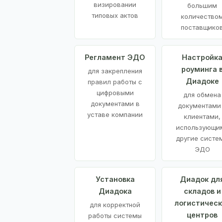
визировании
большим
типовых актов
количество
поставщико
Регламент ЭДО
Настройк
роуминга 
для закрепления
Диадоке
правил работы с
цифровыми
для обмена
документами в
документами
уставе компании
клиентами,
использующи
другие систе
ЭДО
Установка
Диадок дл
Диадока
складов и
логистическ
для корректной
центров
работы системы