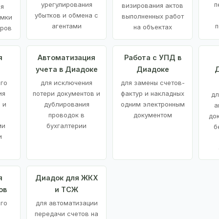
урегулирования
п
визирования актов
ия
убытков и обмена с
выполненных работ
емки
агентами
п
на объектах
аров
я
Автоматизация
Работа с УПД в
учета в Диадоке
Диадоке
Д
ого
для исключения
для замены счетов-
ия
потери документов и
фактур и накладных
дл
 и
дублирования
одним электронным
а
проводок в
документом
до
ми
бухгалтерии
б
и
я
Диадок для ЖКХ
ов
и ТСЖ
го
для автоматизации
передачи счетов на