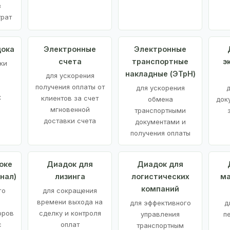
з
трат
дока
Электронные
Электронные
счета
транспортные
э
ки
накладные (ЭТрН)
для ускорения
получения оплаты от
для ускорения
д
х
клиентов за счет
обмена
док
мгновенной
транспортными
доставки счета
документами и
получения оплаты
оке
Диадок для
Диадок для
нал)
лизинга
логистических
ма
компаний
го
для сокращения
времени выхода на
для эффективного
д
оров
сделку и контроля
управления
п
с
оплат
транспортным