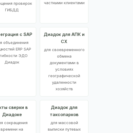
частными клиентами
ощения проверок
ГИБДД
еграция с SAP
Диадок для АПК и
СХ
я объединения
ностей ERP SAP
для своевременного
 гибкости ЭДО
обмена
Диадок
документами в
условиях
географической
удаленности
хозяйств
кты сверки в
Диадок для
Диадоке
таксопарков
ля сокращения
для массовой
времени на
выписки путевых