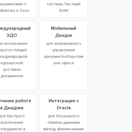
окументами с
систему Честный
dberries и Ozon
ЗНАК
ждународный
Мобильный
ЭДО
Диадок
ля исключения
для непрерывного
орогостоящей
управления
еждународной
документооборотом
курьерской
вне офиса
доставки
документов
учение работе
Интеграция с
в Диадоке
Oracle
для быстрого
для бесшовного
вовлечения
обмена данными
сотрудников в
между финансовыми