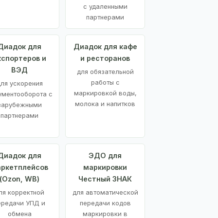
с удаленными
партнерами
Диадок для
Диадок для кафе
кспортеров и
и ресторанов
ВЭД
для обязательной
работы с
ля ускорения
маркировкой воды,
ументооборота с
молока и напитков
зарубежными
партнерами
Диадок для
ЭДО для
ркетплейсов
маркировки
(Ozon, WB)
Честный ЗНАК
ля корректной
для автоматической
ередачи УПД и
передачи кодов
обмена
маркировки в