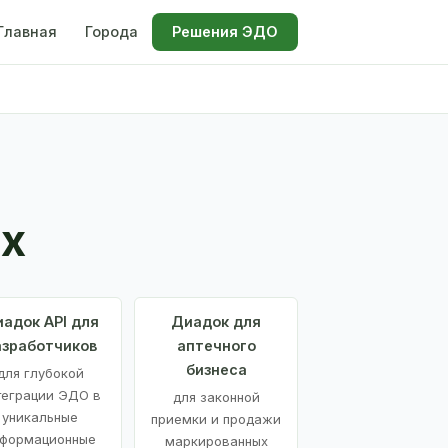
Главная
Города
Решения ЭДО
х
адок API для
Диадок для
азработчиков
аптечного
бизнеса
для глубокой
теграции ЭДО в
для законной
уникальные
приемки и продажи
формационные
маркированных