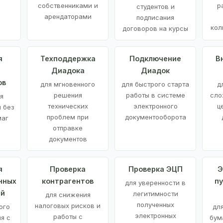
е
собственниками и
р
студентов и
арендаторами
подписания
кол
договоров на курсы
я
Техподдержка
Подключение
В
Диадока
Диадок
ов
для мгновенного
для быстрого старта
д
решения
работы в системе
сло
я
технических
электронного
ц
 без
проблем при
документооборота
маг
отправке
документов
я
Проверка
Проверка ЭЦП
Э
нных
контрагентов
п
для уверенности в
ий
легитимности
для снижения
полученных
налоговых рисков и
ого
дл
электронных
работы с
я с
бум