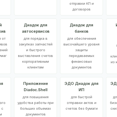
отправки КП и
договоров
й
Диадок для
Диадок для
хив
автосервисов
банков
 от
для порядка в
для обеспечения
ивов
закупках запчастей
высочайшего уровня
ений
и быстрого
защиты
умаг
выставления счетов
передаваемых
кли
корпоративным
финансовых
из 
клиентам
документов
ия
Приложение
ЭДО Диадок для
ЭД
Diadoc.Shell
ИП
для повышения
для быстрой
дл
ого
удобства работы при
отправки актов и
биз
 с
больших объемах
счетов без бумаги
сни
м
документов