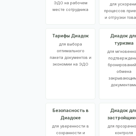
ЭДО на рабочем
для ускорен
месте сотрудника
процессов при
и отгрузки тов
Тарифы Диадок
Диадок дл
туризма
для выбора
оптимального
для мгновенн
пакета документов и
подтвержден
экономии на ЭДО
бронирований
обмена
закрывающи
документам
Безопасность в
Диадок дл
Диадоке
застройщик
для уверенности в
для прозрачно
сохранности и
контроля