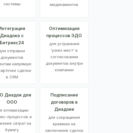
системы
медикаментов
Интеграция
Оптимизация
Диадока с
процессов ЭДО
Битрикс24
для устранения
'узких мест' в
для отправки
согласовании
документов
документов внутри
ентам напрямую
компании
карточки сделки
в CRM
О Диадок для
Подписание
ООО
договоров в
Диадоке
я оптимизации
нес-процессов и
для сокращения
жения затрат на
времени на
бумагу
заключение сделок