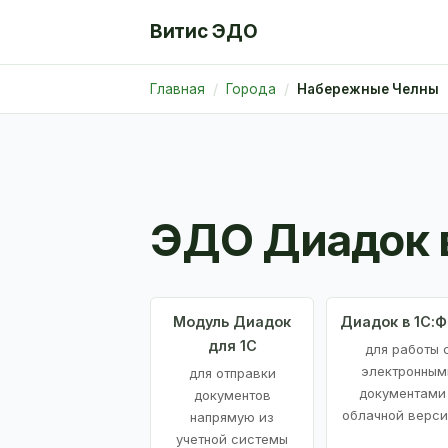
Витис ЭДО
Главная
Города
Набережные Челны
ЭДО Диадок 
Модуль Диадок
Диадок в 1С:
для 1С
для работы 
электронным
для отправки
документами
документов
облачной верси
напрямую из
учетной системы