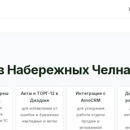
в Набережных Челна
Фреш
Акты и ТОРГ-12 в
Интеграция с
Ди
Диадоке
AmoCRM
р
с
и
для избавления от
для ускорения
 в
ошибок в бумажных
работы отдела
ин
и 1С
накладных и актах
продаж и
мгновенной
ин