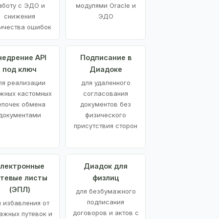
аботу с ЭДО и
модулями Oracle и
снижения
ЭДО
ичества ошибок
недрение API
Подписание в
под ключ
Диадоке
ля реализации
для удаленного
жных кастомных
согласования
епочек обмена
документов без
документами
физического
присутствия сторон
лектронные
Диадок для
утевые листы
физлиц
(ЭПЛ)
для безбумажного
подписания
я избавления от
договоров и актов с
ажных путевок и