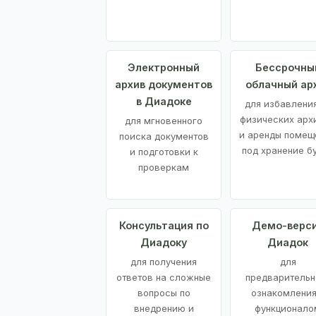
Электронный
Бессрочны
архив документов
облачный ар
в Диадоке
для избавления
физических арх
для мгновенного
и аренды помещ
поиска документов
под хранение б
и подготовки к
проверкам
Консультация по
Демо-верс
Диадоку
Диадок
для получения
для
ответов на сложные
предварительн
вопросы по
ознакомления
внедрению и
функционало