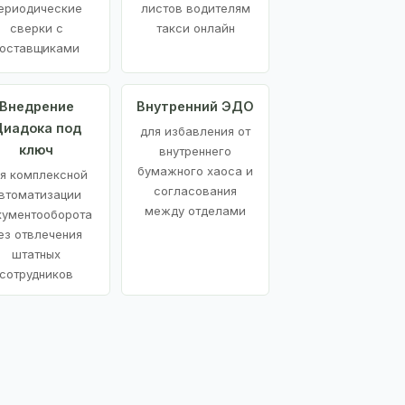
ериодические
листов водителям
сверки с
такси онлайн
оставщиками
Внедрение
Внутренний ЭДО
иадока под
для избавления от
ключ
внутреннего
бумажного хаоса и
я комплексной
согласования
втоматизации
между отделами
кументооборота
ез отвлечения
штатных
сотрудников