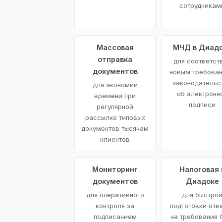
сотрудникам
Массовая
МЧД в Диад
отправка
для соответст
документов
новым требова
законодательс
для экономии
об электронн
времени при
подписи
регулярной
рассылке типовых
документов тысячам
клиентов
Мониторинг
Налоговая 
документов
Диадоке
для оперативного
для быстро
контроля за
подготовки отв
подписанием
на требования