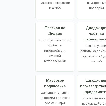
важных контрактов
и встречны
и актов
проверки
Переход на
Диадок дл
Диадок
частных
перевозчик
для получения более
удобного
для получени
интерфейса и
оплаты за рейсы
лучшей
пересылки бу
техподдержки
почтой
Массовое
Диадок дл
подписание
производстве
предприят
для значительной
экономии рабочего
для эффективн
времени при
взаимодействи