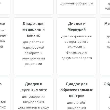
и
документооборотом
д
Wil
оке
Диадок для
Диадок и
Ме
медицины и
Меркурий
вия
клиник
ниям
для синхронизации
д
тва
ветеринарного
д
для работы с
ой
контроля и
м
маркировкой
финансового
лекарств и
документооборота
электронными
рецептами
в
Диадок в
Диадок для
Об
недвижимости
образовательных
центров
й
для ускорения
етов
визирования
для онлайн-
 ФНС
документов между
зачисления