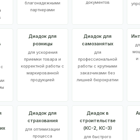
документов
благонадежными
упр
партнерами
м
в
а
Диадок для
Диадок для
Инт
в
розницы
самозанятых
дл
мощ
для ускорения
для
и
приемки товара и
профессиональной
корректной работы с
работы с крупными
 с
маркированной
заказчиками без
продукцией
лишней бюрократии
ми
мы
я
Диадок для
Диадок в
А
страхования
строительстве
их
(КС-2, КС-3)
для оптимизации
д
процесса
для быстрого