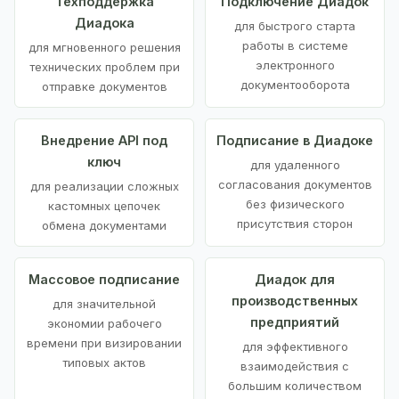
Техподдержка
Подключение Диадок
Диадока
для быстрого старта
работы в системе
для мгновенного решения
электронного
технических проблем при
документооборота
отправке документов
Внедрение API под
Подписание в Диадоке
ключ
для удаленного
согласования документов
для реализации сложных
без физического
кастомных цепочек
присутствия сторон
обмена документами
Массовое подписание
Диадок для
производственных
для значительной
предприятий
экономии рабочего
времени при визировании
для эффективного
типовых актов
взаимодействия с
большим количеством