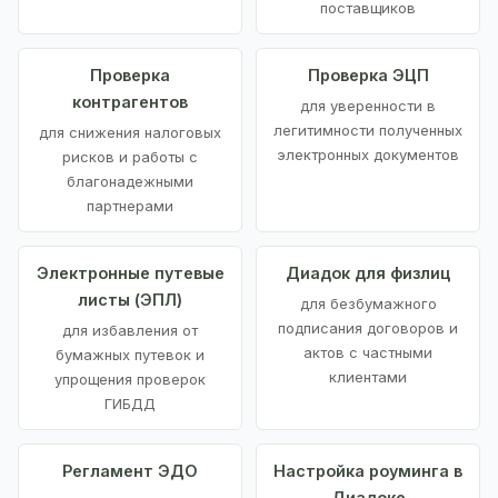
поставщиков
Проверка
Проверка ЭЦП
контрагентов
для уверенности в
легитимности полученных
для снижения налоговых
электронных документов
рисков и работы с
благонадежными
партнерами
Электронные путевые
Диадок для физлиц
листы (ЭПЛ)
для безбумажного
подписания договоров и
для избавления от
актов с частными
бумажных путевок и
клиентами
упрощения проверок
ГИБДД
Регламент ЭДО
Настройка роуминга в
Диадоке