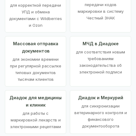
передачи кодов
для корректной передачи
маркировки в систему
УПД и обмена
Честный ЗНАК
документами с Wildberries
и Ozon
Массовая отправка
МЧД в Диадоке
документов
для соответствия новым
требованиям
для экономии времени
законодательства об
при регулярной рассылке
электронной подписи
типовых документов
тысячам клиентов
Диадок для медицины
Диадок и Меркурий
и клиник
для синхронизации
ветеринарного контроля и
для работы с
финансового
маркировкой лекарств и
документооборота
электронными рецептами