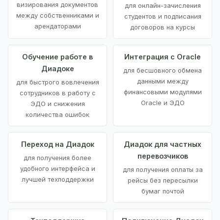
визирования документов
для онлайн-зачисления
между собственниками и
студентов и подписания
арендаторами
договоров на курсы
Обучение работе в
Интеграция с Oracle
Диадоке
для бесшовного обмена
данными между
для быстрого вовлечения
финансовыми модулями
сотрудников в работу с
Oracle и ЭДО
ЭДО и снижения
количества ошибок
Переход на Диадок
Диадок для частных
перевозчиков
для получения более
удобного интерфейса и
для получения оплаты за
лучшей техподдержки
рейсы без пересылки
бумаг почтой