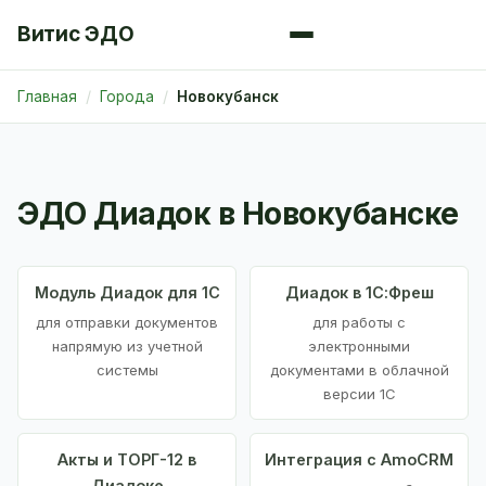
Витис ЭДО
Главная
Города
Новокубанск
ЭДО Диадок в Новокубанске
Модуль Диадок для 1С
Диадок в 1С:Фреш
для отправки документов
для работы с
напрямую из учетной
электронными
системы
документами в облачной
версии 1С
Акты и ТОРГ-12 в
Интеграция с AmoCRM
Диадоке