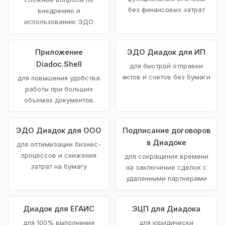
без финансовых затрат
внедрению и
использованию ЭДО
Приложение
ЭДО Диадок для ИП
Diadoc.Shell
для быстрой отправки
актов и счетов без бумаги
для повышения удобства
работы при больших
объемах документов
ЭДО Диадок для ООО
Подписание договоров
в Диадоке
для оптимизации бизнес-
процессов и снижения
для сокращения времени
затрат на бумагу
на заключение сделок с
удаленными партнерами
Диадок для ЕГАИС
ЭЦП для Диадока
для 100% выполнения
для юридически