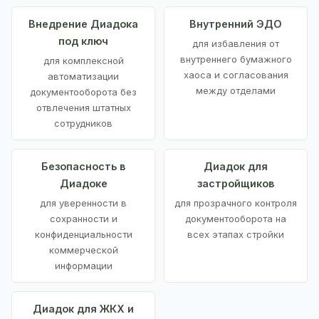
Внедрение Диадока
Внутренний ЭДО
под ключ
для избавления от
внутреннего бумажного
для комплексной
хаоса и согласования
автоматизации
между отделами
документооборота без
отвлечения штатных
сотрудников
Безопасность в
Диадок для
Диадоке
застройщиков
для уверенности в
для прозрачного контроля
сохранности и
документооборота на
конфиденциальности
всех этапах стройки
коммерческой
информации
Диадок для ЖКХ и