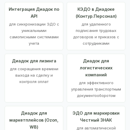
Интеграция Диадок по
КЭДО в Диадоке
API
(Контур.Персонал)
для синхронизации ЭДО с
для удаленного
уникальными
подписания трудовых
самописными системами
договоров и приказов с
учета
сотрудниками
Диадок для лизинга
Диадок для
логистических
для сокращения времени
компаний
выхода на сделку и
контроля оплат
для эффективного
управления транспортным
документооборотом
Диадок для
ЭДО для маркировки
маркетплейсов (Ozon,
Честный ЗНАК
WB)
для автоматической