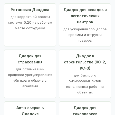
Установка Диадока
Диадок для складов и
логистических
для корректной работы
центров
системы ЭДО на рабочем
месте сотрудника
для ускорения процессов
приемки и отгрузки
товаров
Диадок для
Диадок в
страхования
строительстве (КС-2,
КС-3)
для оптимизации
процесса урегулирования
для быстрого
убытков и обмена с
визирования актов
агентами
выполненных работ на
объектах
Акты сверки в
Диадок для
Диадоке
таксопарков