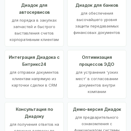
Диадок для
Диадок для банков
автосервисов
для обеспечения
высочайшего уровня
для порядка в закупках
защиты передаваемых
запчастей и быстрого
финансовых документов
выставления счетов
корпоративным клиентам
Интеграция Диадока с
Оптимизация
Битрикс24
процессов ЭДО
для отправки документов
для устранения 'узких
клиентам напрямую из
мест' в согласовании
карточки сделки в CRM
документов внутри
компании
Консультация по
Демо-версия Диадок
Диадоку
для предварительного
ознакомления с
для получения ответов на
функционалом системы
сложные вопросы по