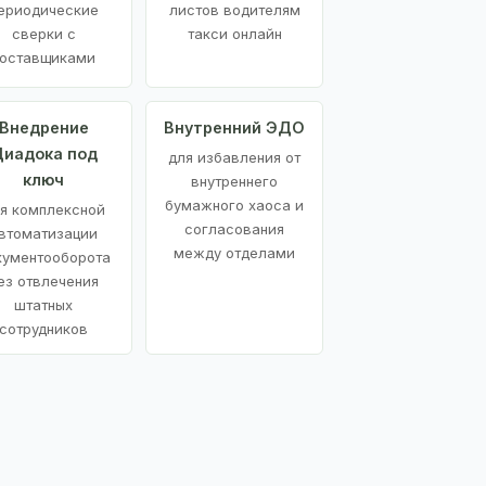
ериодические
листов водителям
сверки с
такси онлайн
оставщиками
Внедрение
Внутренний ЭДО
иадока под
для избавления от
ключ
внутреннего
бумажного хаоса и
я комплексной
согласования
втоматизации
между отделами
кументооборота
ез отвлечения
штатных
сотрудников