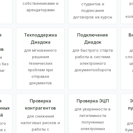
е
собственниками и
р
студентов и
арендаторами
подписания
кол
договоров на курсы
я
Техподдержка
Подключение
В
Диадока
Диадок
ов
для мгновенного
для быстрого старта
д
решения
работы в системе
сло
я
технических
электронного
ц
 без
проблем при
документооборота
маг
отправке
документов
я
Проверка
Проверка ЭЦП
Э
нных
контрагентов
п
для уверенности в
ий
легитимности
для снижения
полученных
налоговых рисков и
ого
дл
электронных
работы с
я с
бум