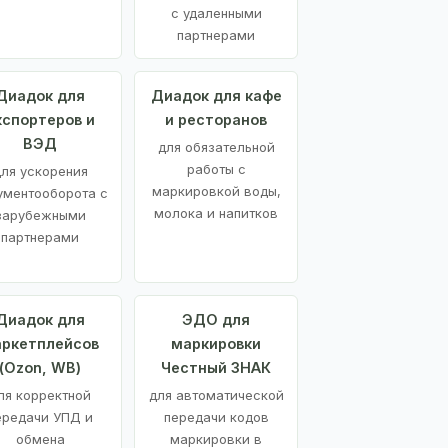
с удаленными
партнерами
Диадок для
Диадок для кафе
кспортеров и
и ресторанов
ВЭД
для обязательной
работы с
ля ускорения
маркировкой воды,
ументооборота с
молока и напитков
зарубежными
партнерами
Диадок для
ЭДО для
ркетплейсов
маркировки
(Ozon, WB)
Честный ЗНАК
ля корректной
для автоматической
ередачи УПД и
передачи кодов
обмена
маркировки в