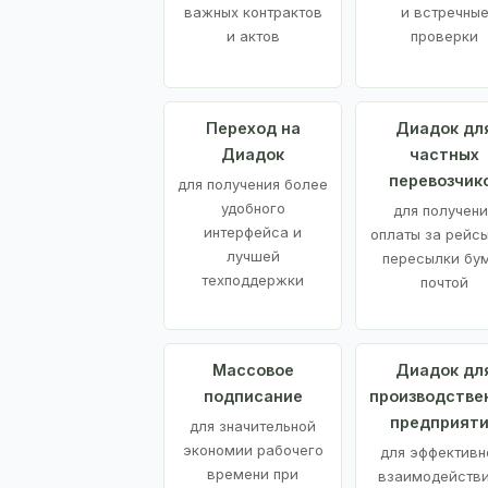
важных контрактов
и встречны
и актов
проверки
Переход на
Диадок дл
Диадок
частных
перевозчик
для получения более
удобного
для получени
интерфейса и
оплаты за рейсы
лучшей
пересылки бу
техподдержки
почтой
Массовое
Диадок дл
подписание
производстве
предприят
для значительной
экономии рабочего
для эффективн
времени при
взаимодействи