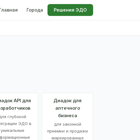
Главная
Города
Решения ЭДО
адок API для
Диадок для
азработчиков
аптечного
бизнеса
для глубокой
теграции ЭДО в
для законной
уникальные
приемки и продажи
формационные
маркированных