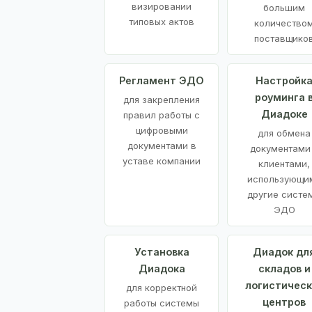
визировании
большим
типовых актов
количество
поставщико
Регламент ЭДО
Настройк
роуминга 
для закрепления
Диадоке
правил работы с
цифровыми
для обмена
документами в
документами
уставе компании
клиентами,
использующи
другие систе
ЭДО
Установка
Диадок дл
Диадока
складов и
логистическ
для корректной
центров
работы системы