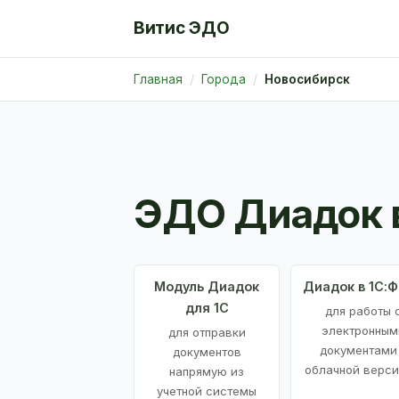
Витис ЭДО
Главная
Города
Новосибирск
ЭДО Диадок 
Модуль Диадок
Диадок в 1С:
для 1С
для работы 
электронным
для отправки
документами
документов
облачной верси
напрямую из
учетной системы