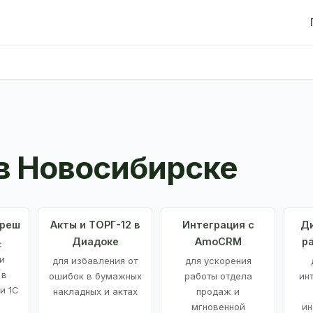
в Новосибирске
Фреш
Акты и ТОРГ-12 в
Интеграция с
Ди
Диадоке
AmoCRM
р
с
и
для избавления от
для ускорения
 в
ошибок в бумажных
работы отдела
ин
и 1С
накладных и актах
продаж и
мгновенной
ин