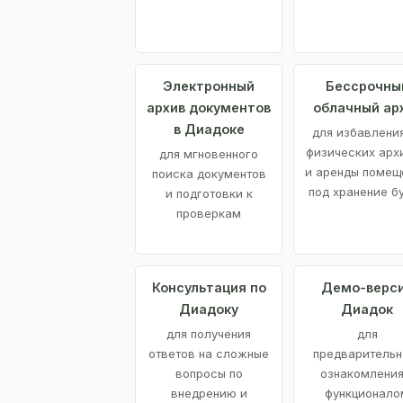
Электронный
Бессрочны
архив документов
облачный ар
в Диадоке
для избавления
физических арх
для мгновенного
и аренды помещ
поиска документов
под хранение б
и подготовки к
проверкам
Консультация по
Демо-верс
Диадоку
Диадок
для получения
для
ответов на сложные
предварительн
вопросы по
ознакомления
внедрению и
функционало