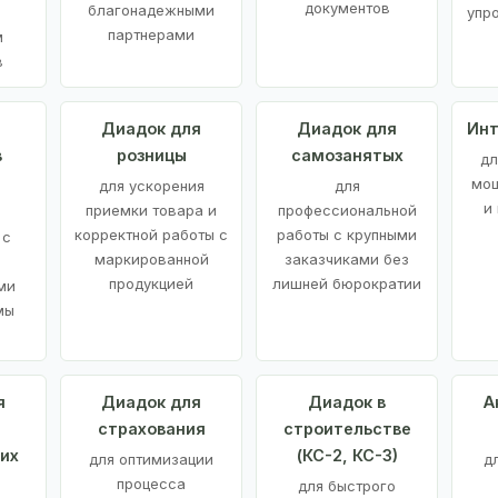
документов
благонадежными
упр
партнерами
м
в
а
Диадок для
Диадок для
Инт
в
розницы
самозанятых
дл
мощ
для ускорения
для
и
приемки товара и
профессиональной
корректной работы с
работы с крупными
 с
маркированной
заказчиками без
продукцией
лишней бюрократии
ми
мы
я
Диадок для
Диадок в
А
страхования
строительстве
их
(КС-2, КС-3)
для оптимизации
д
процесса
для быстрого