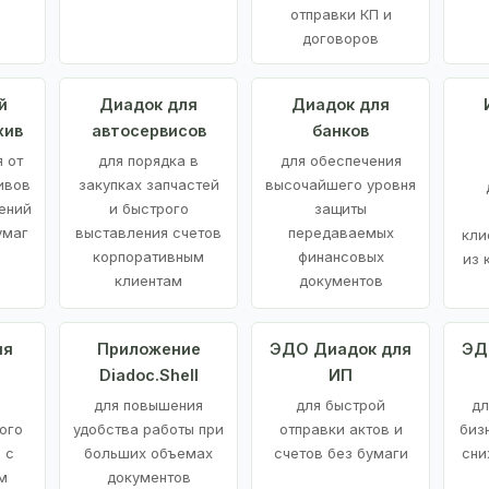
отправки КП и
договоров
й
Диадок для
Диадок для
хив
автосервисов
банков
 от
для порядка в
для обеспечения
ивов
закупках запчастей
высочайшего уровня
ений
и быстрого
защиты
умаг
выставления счетов
передаваемых
кли
корпоративным
финансовых
из 
клиентам
документов
ия
Приложение
ЭДО Диадок для
ЭД
Diadoc.Shell
ИП
для повышения
для быстрой
дл
ого
удобства работы при
отправки актов и
биз
 с
больших объемах
счетов без бумаги
сни
м
документов