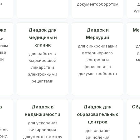
и
документооборотом
д
Wil
оке
Диадок для
Диадок и
Ме
медицины и
Меркурий
вия
клиник
ниям
для синхронизации
д
тва
ветеринарного
д
для работы с
ой
контроля и
м
маркировкой
финансового
лекарств и
документооборота
электронными
рецептами
в
Диадок в
Диадок для
Об
недвижимости
образовательных
центров
й
для ускорения
етов
визирования
для онлайн-
 ФНС
документов между
зачисления