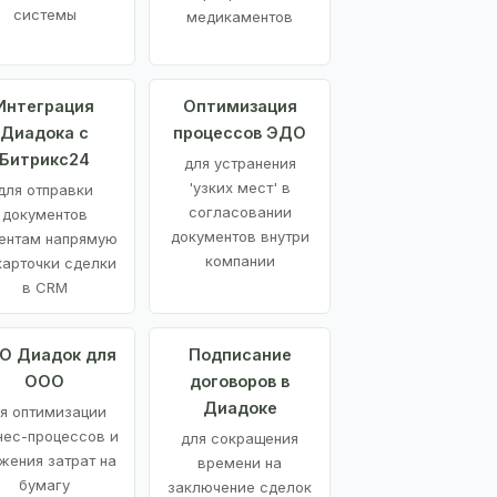
системы
медикаментов
Интеграция
Оптимизация
Диадока с
процессов ЭДО
Битрикс24
для устранения
'узких мест' в
для отправки
согласовании
документов
документов внутри
ентам напрямую
компании
карточки сделки
в CRM
О Диадок для
Подписание
ООО
договоров в
Диадоке
я оптимизации
нес-процессов и
для сокращения
жения затрат на
времени на
бумагу
заключение сделок