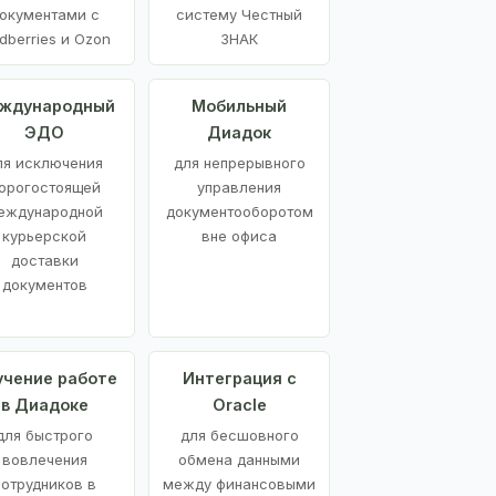
окументами с
систему Честный
dberries и Ozon
ЗНАК
ждународный
Мобильный
ЭДО
Диадок
ля исключения
для непрерывного
орогостоящей
управления
еждународной
документооборотом
курьерской
вне офиса
доставки
документов
учение работе
Интеграция с
в Диадоке
Oracle
для быстрого
для бесшовного
вовлечения
обмена данными
сотрудников в
между финансовыми