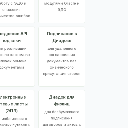
аботу с ЭДО и
модулями Oracle и
снижения
ЭДО
ичества ошибок
недрение API
Подписание в
под ключ
Диадоке
ля реализации
для удаленного
жных кастомных
согласования
епочек обмена
документов без
документами
физического
присутствия сторон
лектронные
Диадок для
утевые листы
физлиц
(ЭПЛ)
для безбумажного
подписания
я избавления от
договоров и актов с
ажных путевок и