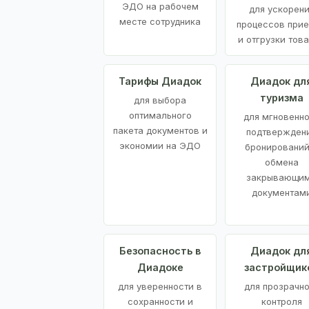
ЭДО на рабочем
для ускорен
месте сотрудника
процессов при
и отгрузки тов
Тарифы Диадок
Диадок дл
туризма
для выбора
оптимального
для мгновенн
пакета документов и
подтвержден
экономии на ЭДО
бронирований
обмена
закрывающи
документам
Безопасность в
Диадок дл
Диадоке
застройщик
для уверенности в
для прозрачно
сохранности и
контроля