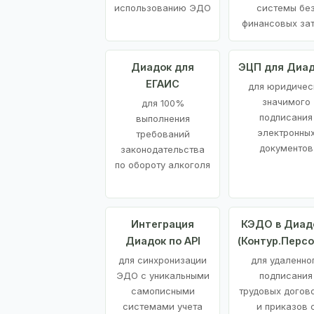
использованию ЭДО
системы бе
финансовых за
Диадок для
ЭЦП для Диа
ЕГАИС
для юридичес
значимого
для 100%
подписания
выполнения
электронны
требований
документов
законодательства
по обороту алкоголя
Интеграция
КЭДО в Диад
Диадок по API
(Контур.Персо
для синхронизации
для удаленно
ЭДО с уникальными
подписания
самописными
трудовых догов
системами учета
и приказов 