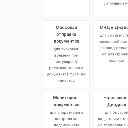
сотрудникам
Массовая
МЧД в Диад
отправка
для соответст
документов
новым требова
законодательс
для экономии
об электронн
времени при
подписи
регулярной
рассылке типовых
документов тысячам
клиентов
Мониторинг
Налоговая 
документов
Диадоке
для оперативного
для быстро
контроля за
подготовки отв
подписанием
на требования