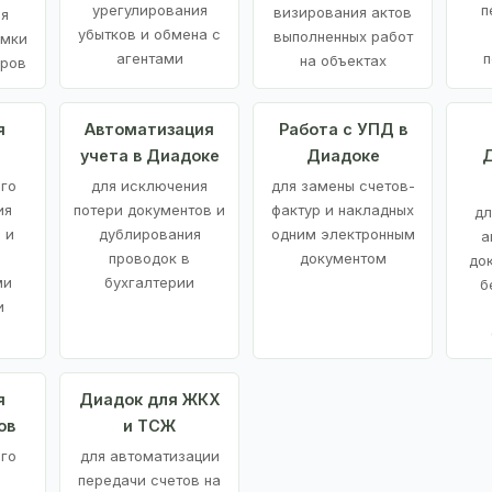
урегулирования
п
визирования актов
ия
убытков и обмена с
выполненных работ
емки
агентами
п
на объектах
аров
я
Автоматизация
Работа с УПД в
учета в Диадоке
Диадоке
Д
ого
для исключения
для замены счетов-
ия
потери документов и
фактур и накладных
дл
 и
дублирования
одним электронным
а
проводок в
документом
до
ми
бухгалтерии
б
и
я
Диадок для ЖКХ
ов
и ТСЖ
го
для автоматизации
передачи счетов на