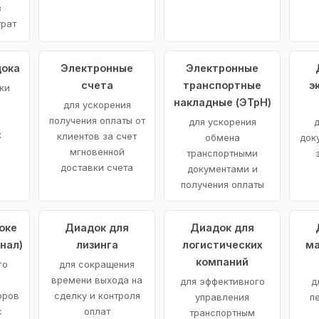
з
трат
дока
Электронные
Электронные
счета
транспортные
э
ки
накладные (ЭТрН)
для ускорения
получения оплаты от
для ускорения
д
х
клиентов за счет
обмена
док
мгновенной
транспортными
доставки счета
документами и
получения оплаты
оке
Диадок для
Диадок для
нал)
лизинга
логистических
ма
компаний
го
для сокращения
времени выхода на
для эффективного
д
оров
сделку и контроля
управления
п
с
оплат
транспортным