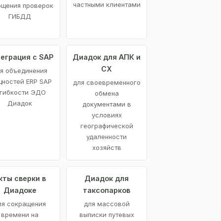
частными клиентами
ощения проверок
ГИБДД
еграция с SAP
Диадок для АПК и
СХ
я объединения
ностей ERP SAP
для своевременного
 гибкости ЭДО
обмена
Диадок
документами в
условиях
географической
удаленности
хозяйств
кты сверки в
Диадок для
Диадоке
таксопарков
ля сокращения
для массовой
времени на
выписки путевых