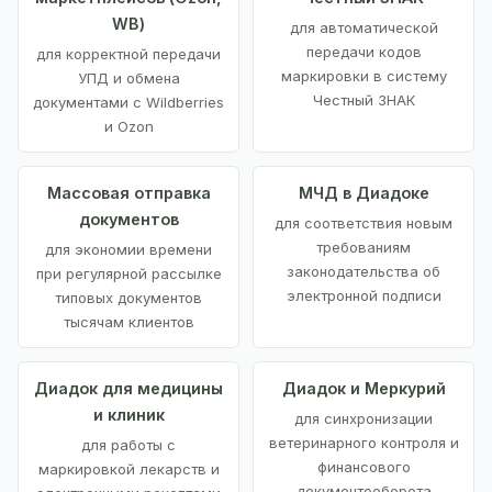
WB)
для автоматической
передачи кодов
для корректной передачи
маркировки в систему
УПД и обмена
Честный ЗНАК
документами с Wildberries
и Ozon
Массовая отправка
МЧД в Диадоке
документов
для соответствия новым
требованиям
для экономии времени
законодательства об
при регулярной рассылке
электронной подписи
типовых документов
тысячам клиентов
Диадок для медицины
Диадок и Меркурий
и клиник
для синхронизации
ветеринарного контроля и
для работы с
финансового
маркировкой лекарств и
документооборота