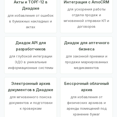
Акты и ТОРГ-12 в
Интеграция с AmoCRM
Диадоке
для ускорения работы
отдела продаж и
для избавления от ошибок
мгновенной отправки КП и
в бумажных накладных и
договоров
актах
Диадок API для
Диадок для аптечного
разработчиков
бизнеса
для глубокой интеграции
для законной приемки и
ЭДО в уникальные
продажи маркированных
информационные системы
медикаментов
Электронный архив
Бессрочный облачный
документов в Диадоке
архив
для мгновенного поиска
для избавления от
документов и подготовки
физических архивов и
к проверкам
аренды помещений под
хранение бумаг