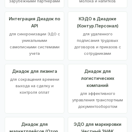
зарубежными партнерами
молока и напитков
Интеграция Диадок по
КЭДО в Диадоке
API
(Контур.Персонал)
для синхронизации ЭДО с
для удаленного
уникальными
подписания трудовых
самописными системами
договоров и приказов с
учета
сотрудниками
Диадок для лизинга
Диадок для
логистических
для сокращения времени
компаний
выхода на сделку и
контроля оплат
для эффективного
управления транспортным
документооборотом
Диадок для
ЭДО для маркировки
маркетплейсов (Ozon,
Честный ЗНАК