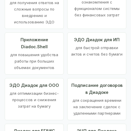
ознакомления с
для получения ответов на
функционалом системы
сложные вопросы по
без финансовых затрат
внедрению и
использованию ЭДО
Приложение
ЭДО Диадок для ИП
Diadoc.Shell
для быстрой отправки
актов и счетов без бумаги
для повышения удобства
работы при больших
объемах документов
ЭДО Диадок для ООО
Подписание договоров
в Диадоке
для оптимизации бизнес-
процессов и снижения
для сокращения времени
затрат на бумагу
на заключение сделок с
удаленными партнерами
Диадок для ЕГАИС
ЭЦП для Диадока