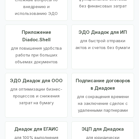
без финансовых затрат
внедрению и
использованию ЭДО
Приложение
ЭДО Диадок для ИП
Diadoc.Shell
для быстрой отправки
актов и счетов без бумаги
для повышения удобства
работы при больших
объемах документов
ЭДО Диадок для ООО
Подписание договоров
в Диадоке
для оптимизации бизнес-
процессов и снижения
для сокращения времени
затрат на бумагу
на заключение сделок с
удаленными партнерами
Диадок для ЕГАИС
ЭЦП для Диадока
для 100% выполнения
для юридически