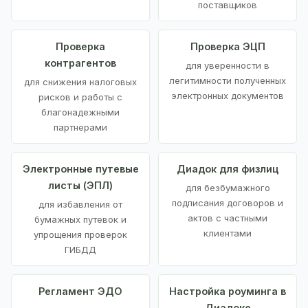
поставщиков
Проверка
Проверка ЭЦП
контрагентов
для уверенности в
легитимности полученных
для снижения налоговых
электронных документов
рисков и работы с
благонадежными
партнерами
Электронные путевые
Диадок для физлиц
листы (ЭПЛ)
для безбумажного
подписания договоров и
для избавления от
актов с частными
бумажных путевок и
клиентами
упрощения проверок
ГИБДД
Регламент ЭДО
Настройка роуминга в
Диадоке