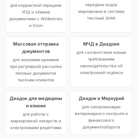
передачи кодов
для корректной передачи
маркировки в систему
УПД и обмена
Честный ЗНАК
документами с Wildberries
и Ozon
Массовая отправка
МЧД в Диадоке
документов
для соответствия новым
требованиям
для экономии времени
законодательства об
при регулярной рассылке
электронной подписи
типовых документов
тысячам клиентов
Диадок для медицины
Диадок и Меркурий
и клиник
для синхронизации
ветеринарного контроля и
для работы с
финансового
маркировкой лекарств и
документооборота
электронными рецептами