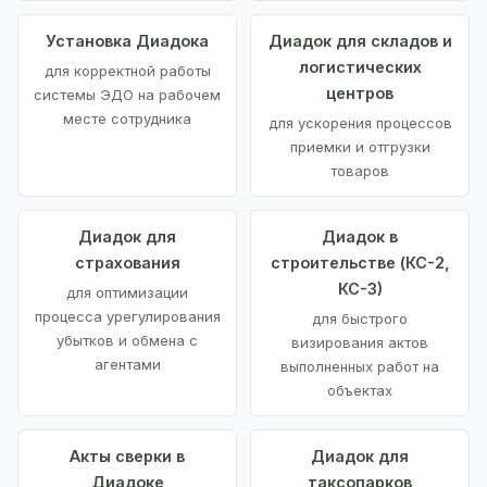
Установка Диадока
Диадок для складов и
логистических
для корректной работы
центров
системы ЭДО на рабочем
месте сотрудника
для ускорения процессов
приемки и отгрузки
товаров
Диадок для
Диадок в
страхования
строительстве (КС-2,
КС-3)
для оптимизации
процесса урегулирования
для быстрого
убытков и обмена с
визирования актов
агентами
выполненных работ на
объектах
Акты сверки в
Диадок для
Диадоке
таксопарков