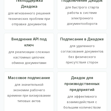
Техподдержка
Подключение Диадок
Диадока
для быстрого старта
работы в системе
для мгновенного решения
электронного
технических проблем при
документооборота
отправке документов
Внедрение API под
Подписание в Диадоке
ключ
для удаленного
согласования документов
для реализации сложных
без физического
кастомных цепочек
присутствия сторон
обмена документами
Массовое подписание
Диадок для
производственных
для значительной
предприятий
экономии рабочего
времени при визировании
для эффективного
типовых актов
взаимодействия с
большим количеством