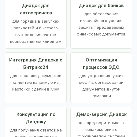
Диадок для
Диадок для банков
автосервисов
для обеспечения
высочайшего уровня
для порядка в закупках
защиты передаваемых
запчастей и быстрого
финансовых документов
выставления счетов
корпоративным клиентам
Интеграция Диадока с
Оптимизация
Битрикс24
процессов ЭДО
для отправки документов
для устранения 'узких
клиентам напрямую из
мест' в согласовании
карточки сделки в CRM
документов внутри
компании
Консультация по
Демо-версия Диадок
Диадоку
для предварительного
ознакомления с
для получения ответов на
функционалом системы
сложные вопросы по