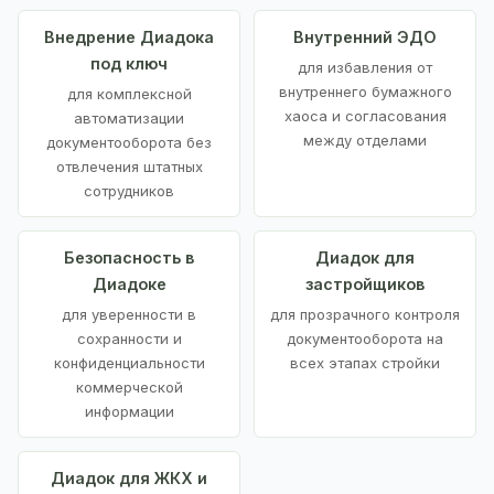
Внедрение Диадока
Внутренний ЭДО
под ключ
для избавления от
внутреннего бумажного
для комплексной
хаоса и согласования
автоматизации
между отделами
документооборота без
отвлечения штатных
сотрудников
Безопасность в
Диадок для
Диадоке
застройщиков
для уверенности в
для прозрачного контроля
сохранности и
документооборота на
конфиденциальности
всех этапах стройки
коммерческой
информации
Диадок для ЖКХ и