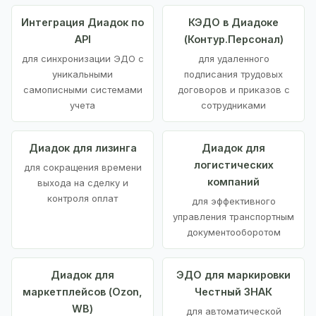
Интеграция Диадок по
КЭДО в Диадоке
API
(Контур.Персонал)
для синхронизации ЭДО с
для удаленного
уникальными
подписания трудовых
самописными системами
договоров и приказов с
учета
сотрудниками
Диадок для лизинга
Диадок для
логистических
для сокращения времени
компаний
выхода на сделку и
контроля оплат
для эффективного
управления транспортным
документооборотом
Диадок для
ЭДО для маркировки
маркетплейсов (Ozon,
Честный ЗНАК
WB)
для автоматической