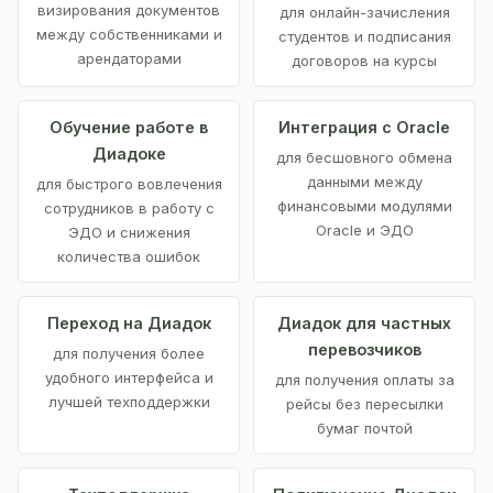
визирования документов
для онлайн-зачисления
между собственниками и
студентов и подписания
арендаторами
договоров на курсы
Обучение работе в
Интеграция с Oracle
Диадоке
для бесшовного обмена
данными между
для быстрого вовлечения
финансовыми модулями
сотрудников в работу с
Oracle и ЭДО
ЭДО и снижения
количества ошибок
Переход на Диадок
Диадок для частных
перевозчиков
для получения более
удобного интерфейса и
для получения оплаты за
лучшей техподдержки
рейсы без пересылки
бумаг почтой