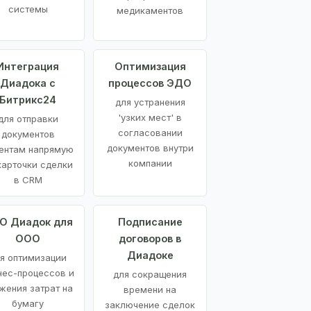
системы
медикаментов
Интеграция
Оптимизация
Диадока с
процессов ЭДО
Битрикс24
для устранения
'узких мест' в
для отправки
согласовании
документов
документов внутри
ентам напрямую
компании
карточки сделки
в CRM
О Диадок для
Подписание
ООО
договоров в
Диадоке
я оптимизации
нес-процессов и
для сокращения
жения затрат на
времени на
бумагу
заключение сделок