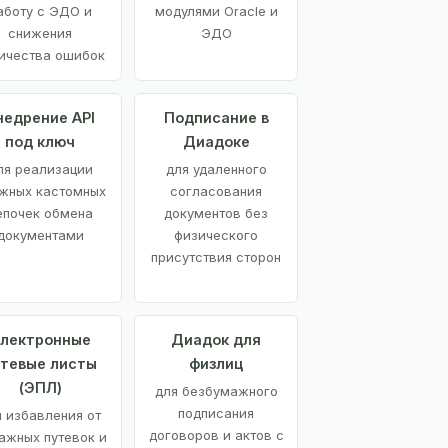
аботу с ЭДО и
модулями Oracle и
снижения
ЭДО
ичества ошибок
недрение API
Подписание в
под ключ
Диадоке
ля реализации
для удаленного
жных кастомных
согласования
епочек обмена
документов без
документами
физического
присутствия сторон
лектронные
Диадок для
утевые листы
физлиц
(ЭПЛ)
для безбумажного
подписания
я избавления от
договоров и актов с
ажных путевок и