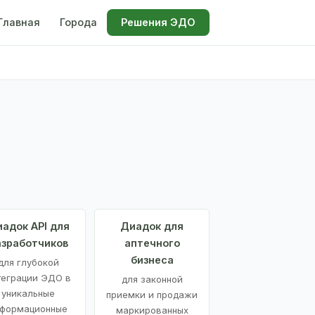
Главная
Города
Решения ЭДО
адок API для
Диадок для
азработчиков
аптечного
бизнеса
для глубокой
теграции ЭДО в
для законной
уникальные
приемки и продажи
формационные
маркированных