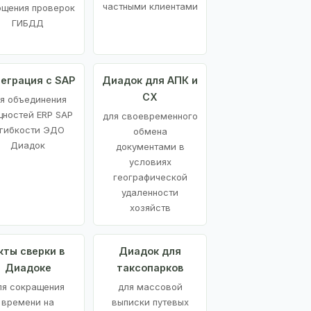
частными клиентами
ощения проверок
ГИБДД
еграция с SAP
Диадок для АПК и
СХ
я объединения
ностей ERP SAP
для своевременного
 гибкости ЭДО
обмена
Диадок
документами в
условиях
географической
удаленности
хозяйств
кты сверки в
Диадок для
Диадоке
таксопарков
ля сокращения
для массовой
времени на
выписки путевых