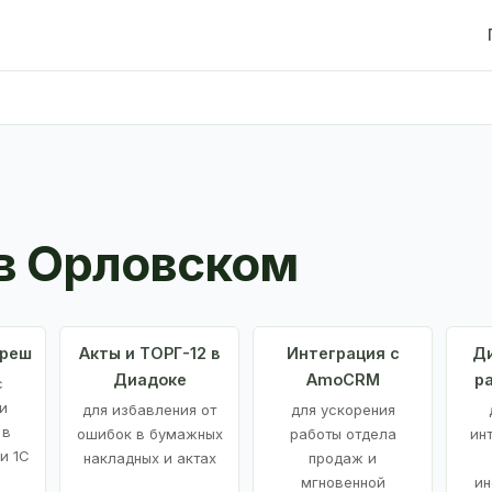
в Орловском
Фреш
Акты и ТОРГ-12 в
Интеграция с
Ди
Диадоке
AmoCRM
р
с
и
для избавления от
для ускорения
 в
ошибок в бумажных
работы отдела
ин
и 1С
накладных и актах
продаж и
мгновенной
ин