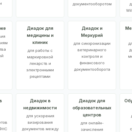
и
документооборотом
д
Wil
оке
Диадок для
Диадок и
Ме
медицины и
Меркурий
вия
клиник
ниям
для синхронизации
д
тва
ветеринарного
д
для работы с
ой
контроля и
м
маркировкой
финансового
лекарств и
документооборота
электронными
рецептами
в
Диадок в
Диадок для
Об
недвижимости
образовательных
центров
й
для ускорения
етов
визирования
для онлайн-
 ФНС
документов между
зачисления