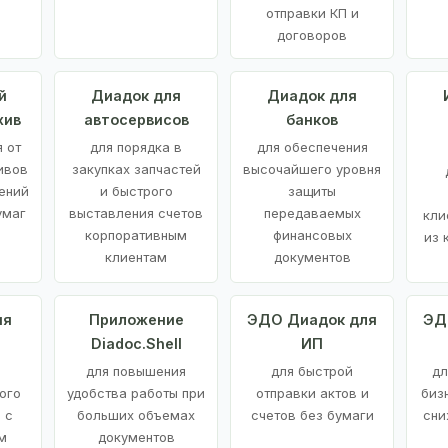
отправки КП и
договоров
й
Диадок для
Диадок для
хив
автосервисов
банков
 от
для порядка в
для обеспечения
ивов
закупках запчастей
высочайшего уровня
ений
и быстрого
защиты
умаг
выставления счетов
передаваемых
кли
корпоративным
финансовых
из 
клиентам
документов
ия
Приложение
ЭДО Диадок для
ЭД
Diadoc.Shell
ИП
для повышения
для быстрой
дл
ого
удобства работы при
отправки актов и
биз
 с
больших объемах
счетов без бумаги
сни
м
документов