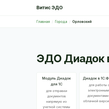
Витис ЭДО
Главная
Города
Орловский
ЭДО Диадок 
Модуль Диадок
Диадок в 1С:
для 1С
для работы 
электронным
для отправки
документами
документов
облачной верси
напрямую из
учетной системы