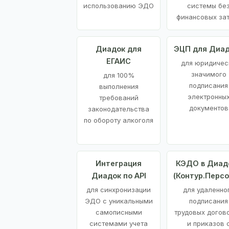
использованию ЭДО
системы бе
финансовых за
Диадок для
ЭЦП для Диа
ЕГАИС
для юридичес
значимого
для 100%
подписания
выполнения
электронны
требований
документов
законодательства
по обороту алкоголя
Интеграция
КЭДО в Диад
Диадок по API
(Контур.Персо
для синхронизации
для удаленно
ЭДО с уникальными
подписания
самописными
трудовых догов
системами учета
и приказов 