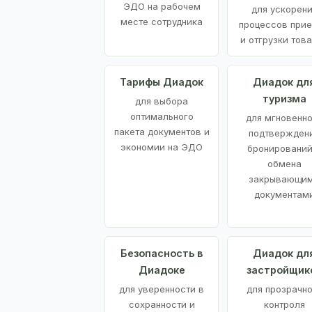
ЭДО на рабочем
для ускорен
месте сотрудника
процессов при
и отгрузки тов
Тарифы Диадок
Диадок дл
туризма
для выбора
оптимального
для мгновенн
пакета документов и
подтвержден
экономии на ЭДО
бронирований
обмена
закрывающи
документам
Безопасность в
Диадок дл
Диадоке
застройщик
для уверенности в
для прозрачно
сохранности и
контроля