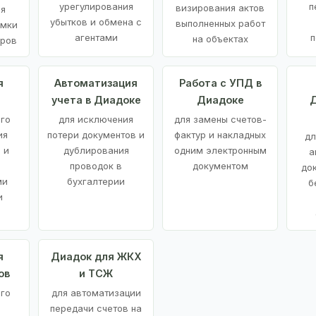
урегулирования
п
визирования актов
ия
убытков и обмена с
выполненных работ
емки
агентами
п
на объектах
аров
я
Автоматизация
Работа с УПД в
учета в Диадоке
Диадоке
Д
ого
для исключения
для замены счетов-
ия
потери документов и
фактур и накладных
дл
 и
дублирования
одним электронным
а
проводок в
документом
до
ми
бухгалтерии
б
и
я
Диадок для ЖКХ
ов
и ТСЖ
го
для автоматизации
передачи счетов на