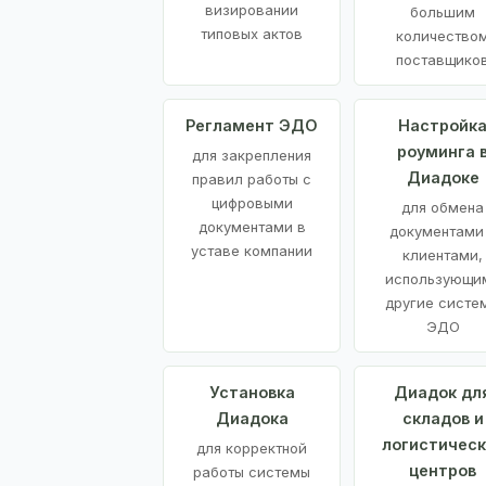
визировании
большим
типовых актов
количество
поставщико
Регламент ЭДО
Настройк
роуминга 
для закрепления
Диадоке
правил работы с
цифровыми
для обмена
документами в
документами
уставе компании
клиентами,
использующи
другие систе
ЭДО
Установка
Диадок дл
Диадока
складов и
логистическ
для корректной
центров
работы системы