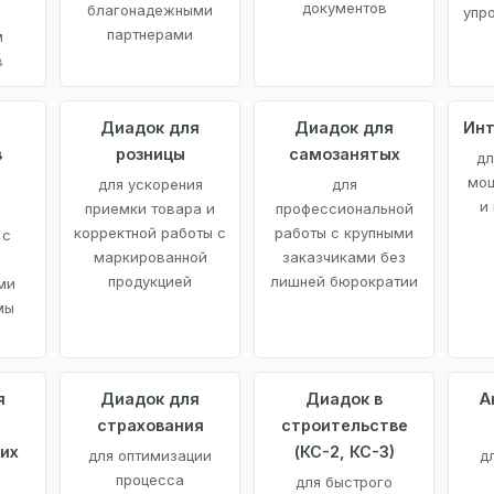
документов
благонадежными
упр
партнерами
м
в
а
Диадок для
Диадок для
Инт
в
розницы
самозанятых
дл
мощ
для ускорения
для
и
приемки товара и
профессиональной
корректной работы с
работы с крупными
 с
маркированной
заказчиками без
продукцией
лишней бюрократии
ми
мы
я
Диадок для
Диадок в
А
страхования
строительстве
их
(КС-2, КС-3)
для оптимизации
д
процесса
для быстрого