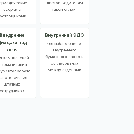
ериодические
листов водителям
сверки с
такси онлайн
оставщиками
Внедрение
Внутренний ЭДО
иадока под
для избавления от
ключ
внутреннего
бумажного хаоса и
я комплексной
согласования
втоматизации
между отделами
кументооборота
ез отвлечения
штатных
сотрудников