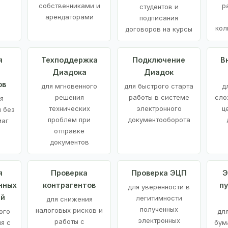
е
собственниками и
р
студентов и
арендаторами
подписания
кол
договоров на курсы
я
Техподдержка
Подключение
В
Диадока
Диадок
ов
для мгновенного
для быстрого старта
д
решения
работы в системе
сло
я
технических
электронного
ц
 без
проблем при
документооборота
маг
отправке
документов
я
Проверка
Проверка ЭЦП
Э
нных
контрагентов
п
для уверенности в
ий
легитимности
для снижения
полученных
налоговых рисков и
ого
дл
электронных
работы с
я с
бум