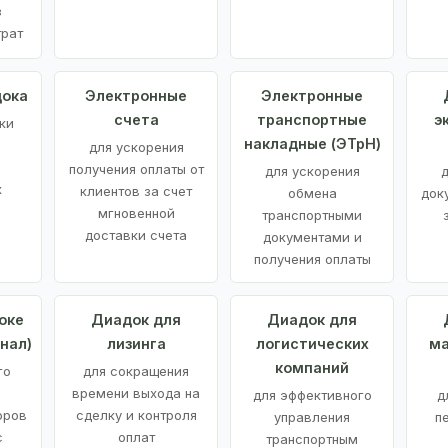
з
трат
дока
Электронные
Электронные
счета
транспортные
э
ки
накладные (ЭТрН)
для ускорения
получения оплаты от
для ускорения
д
х
клиентов за счет
обмена
док
мгновенной
транспортными
доставки счета
документами и
получения оплаты
оке
Диадок для
Диадок для
нал)
лизинга
логистических
ма
компаний
го
для сокращения
времени выхода на
для эффективного
д
оров
сделку и контроля
управления
п
с
оплат
транспортным