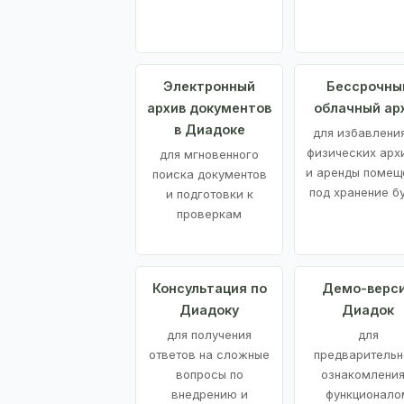
Электронный
Бессрочны
архив документов
облачный ар
в Диадоке
для избавления
физических арх
для мгновенного
и аренды помещ
поиска документов
под хранение б
и подготовки к
проверкам
Консультация по
Демо-верс
Диадоку
Диадок
для получения
для
ответов на сложные
предварительн
вопросы по
ознакомления
внедрению и
функционало