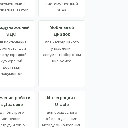
окументами с
систему Честный
dberries и Ozon
ЗНАК
ждународный
Мобильный
ЭДО
Диадок
ля исключения
для непрерывного
орогостоящей
управления
еждународной
документооборотом
курьерской
вне офиса
доставки
документов
учение работе
Интеграция с
в Диадоке
Oracle
для быстрого
для бесшовного
вовлечения
обмена данными
сотрудников в
между финансовыми