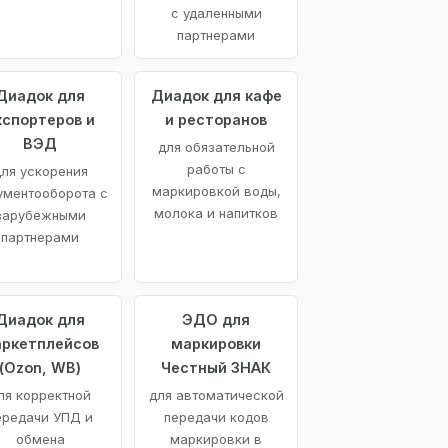
с удаленными
партнерами
Диадок для
Диадок для кафе
кспортеров и
и ресторанов
ВЭД
для обязательной
работы с
ля ускорения
маркировкой воды,
ументооборота с
молока и напитков
зарубежными
партнерами
Диадок для
ЭДО для
ркетплейсов
маркировки
(Ozon, WB)
Честный ЗНАК
ля корректной
для автоматической
ередачи УПД и
передачи кодов
обмена
маркировки в