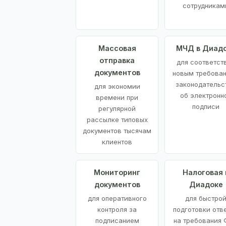
сотрудникам
Массовая
МЧД в Диад
отправка
для соответст
документов
новым требова
законодательс
для экономии
об электронн
времени при
подписи
регулярной
рассылке типовых
документов тысячам
клиентов
Мониторинг
Налоговая 
документов
Диадоке
для оперативного
для быстро
контроля за
подготовки отв
подписанием
на требования