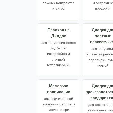
важных контрактов
и встречны
и актов
проверки
Переход на
Диадок дл
Диадок
частных
перевозчик
для получения более
удобного
для получени
интерфейса и
оплаты за рейсы
лучшей
пересылки бу
техподдержки
почтой
Массовое
Диадок дл
подписание
производстве
предприят
для значительной
экономии рабочего
для эффективн
времени при
взаимодействи