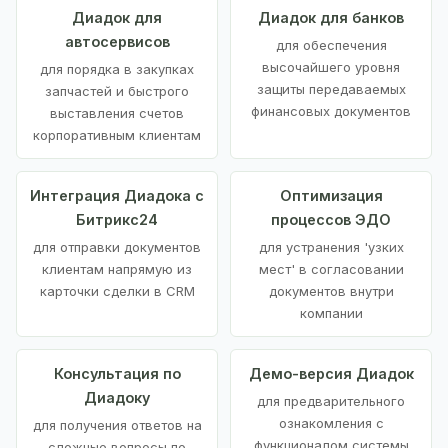
Диадок для
Диадок для банков
автосервисов
для обеспечения
высочайшего уровня
для порядка в закупках
защиты передаваемых
запчастей и быстрого
финансовых документов
выставления счетов
корпоративным клиентам
Интеграция Диадока с
Оптимизация
Битрикс24
процессов ЭДО
для отправки документов
для устранения 'узких
клиентам напрямую из
мест' в согласовании
карточки сделки в CRM
документов внутри
компании
Консультация по
Демо-версия Диадок
Диадоку
для предварительного
ознакомления с
для получения ответов на
функционалом системы
сложные вопросы по