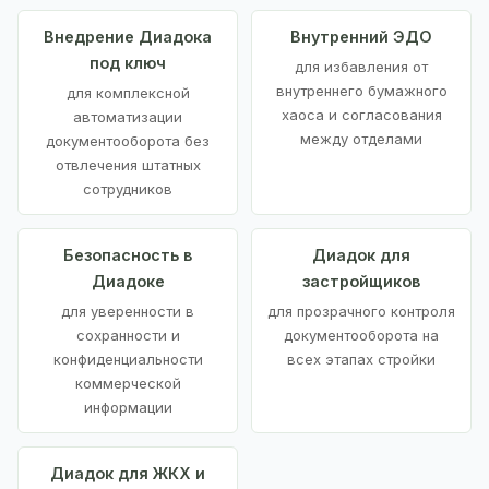
Внедрение Диадока
Внутренний ЭДО
под ключ
для избавления от
внутреннего бумажного
для комплексной
хаоса и согласования
автоматизации
между отделами
документооборота без
отвлечения штатных
сотрудников
Безопасность в
Диадок для
Диадоке
застройщиков
для уверенности в
для прозрачного контроля
сохранности и
документооборота на
конфиденциальности
всех этапах стройки
коммерческой
информации
Диадок для ЖКХ и