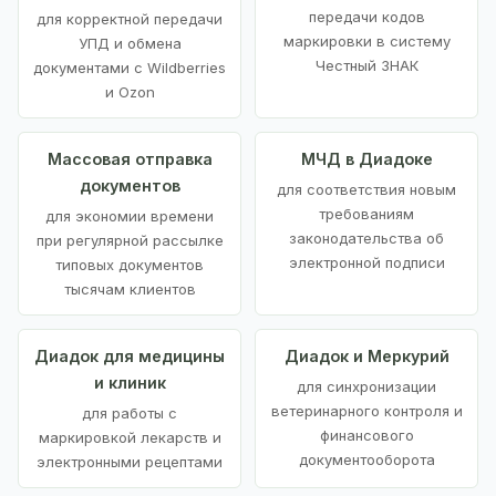
передачи кодов
для корректной передачи
маркировки в систему
УПД и обмена
Честный ЗНАК
документами с Wildberries
и Ozon
Массовая отправка
МЧД в Диадоке
документов
для соответствия новым
требованиям
для экономии времени
законодательства об
при регулярной рассылке
электронной подписи
типовых документов
тысячам клиентов
Диадок для медицины
Диадок и Меркурий
и клиник
для синхронизации
ветеринарного контроля и
для работы с
финансового
маркировкой лекарств и
документооборота
электронными рецептами