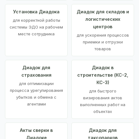
Установка Диадока
Диадок для складов и
логистических
для корректной работы
центров
системы ЭДО на рабочем
месте сотрудника
для ускорения процессов
приемки и отгрузки
товаров
Диадок для
Диадок в
страхования
строительстве (КС-2,
КС-3)
для оптимизации
процесса урегулирования
для быстрого
убытков и обмена с
визирования актов
агентами
выполненных работ на
объектах
Акты сверки в
Диадок для
Диадоке
таксопарков