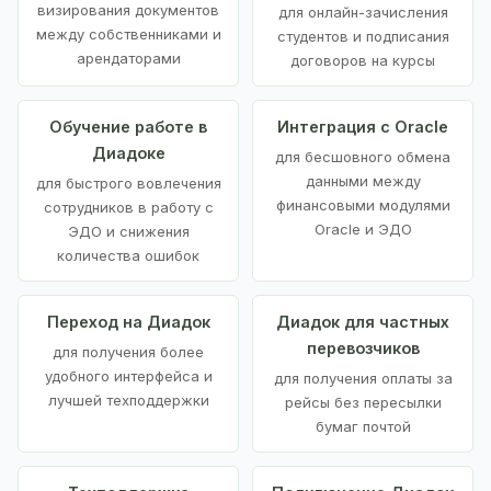
визирования документов
для онлайн-зачисления
между собственниками и
студентов и подписания
арендаторами
договоров на курсы
Обучение работе в
Интеграция с Oracle
Диадоке
для бесшовного обмена
данными между
для быстрого вовлечения
финансовыми модулями
сотрудников в работу с
Oracle и ЭДО
ЭДО и снижения
количества ошибок
Переход на Диадок
Диадок для частных
перевозчиков
для получения более
удобного интерфейса и
для получения оплаты за
лучшей техподдержки
рейсы без пересылки
бумаг почтой