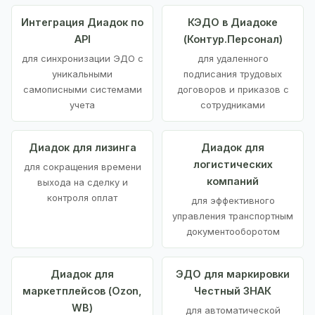
Интеграция Диадок по
КЭДО в Диадоке
API
(Контур.Персонал)
для синхронизации ЭДО с
для удаленного
уникальными
подписания трудовых
самописными системами
договоров и приказов с
учета
сотрудниками
Диадок для лизинга
Диадок для
логистических
для сокращения времени
компаний
выхода на сделку и
контроля оплат
для эффективного
управления транспортным
документооборотом
Диадок для
ЭДО для маркировки
маркетплейсов (Ozon,
Честный ЗНАК
WB)
для автоматической