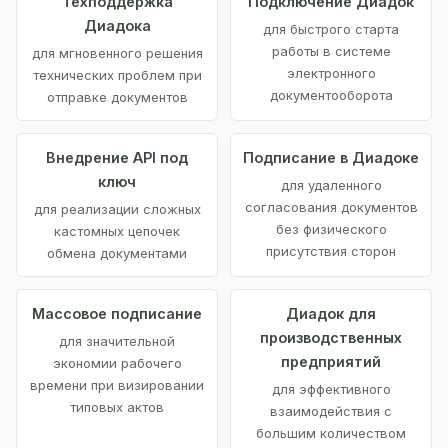
Техподдержка
Подключение Диадок
Диадока
для быстрого старта
работы в системе
для мгновенного решения
электронного
технических проблем при
документооборота
отправке документов
Внедрение API под
Подписание в Диадоке
ключ
для удаленного
согласования документов
для реализации сложных
без физического
кастомных цепочек
присутствия сторон
обмена документами
Массовое подписание
Диадок для
производственных
для значительной
предприятий
экономии рабочего
времени при визировании
для эффективного
типовых актов
взаимодействия с
большим количеством