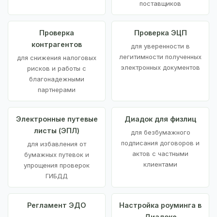
поставщиков
Проверка
Проверка ЭЦП
контрагентов
для уверенности в
легитимности полученных
для снижения налоговых
электронных документов
рисков и работы с
благонадежными
партнерами
Электронные путевые
Диадок для физлиц
листы (ЭПЛ)
для безбумажного
подписания договоров и
для избавления от
актов с частными
бумажных путевок и
клиентами
упрощения проверок
ГИБДД
Регламент ЭДО
Настройка роуминга в
Диадоке