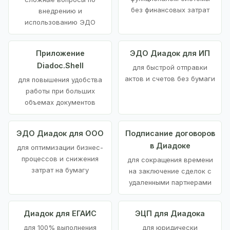
без финансовых затрат
внедрению и
использованию ЭДО
Приложение
ЭДО Диадок для ИП
Diadoc.Shell
для быстрой отправки
актов и счетов без бумаги
для повышения удобства
работы при больших
объемах документов
ЭДО Диадок для ООО
Подписание договоров
в Диадоке
для оптимизации бизнес-
процессов и снижения
для сокращения времени
затрат на бумагу
на заключение сделок с
удаленными партнерами
Диадок для ЕГАИС
ЭЦП для Диадока
для 100% выполнения
для юридически