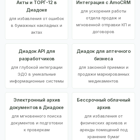
Акты и ТОРГ-12 в
Интеграция с AmoCRM
Диадоке
для ускорения работы
отдела продаж и
для избавления от ошибок
мгновенной отправки КП и
в бумажных накладных и
договоров
актах
Диадок API для
Диадок для аптечного
разработчиков
бизнеса
для глубокой интеграции
для законной приемки и
ЭДО в уникальные
продажи маркированных
информационные системы
медикаментов
Электронный архив
Бессрочный облачный
документов в Диадоке
архив
для мгновенного поиска
для избавления от
документов и подготовки
физических архивов и
к проверкам
аренды помещений под
хранение бумаг