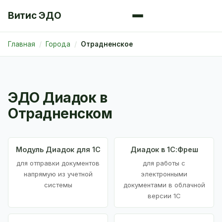
Витис ЭДО
Главная
Города
Отрадненское
ЭДО Диадок в
Отрадненском
Модуль Диадок для 1С
Диадок в 1С:Фреш
для отправки документов
для работы с
напрямую из учетной
электронными
системы
документами в облачной
версии 1С