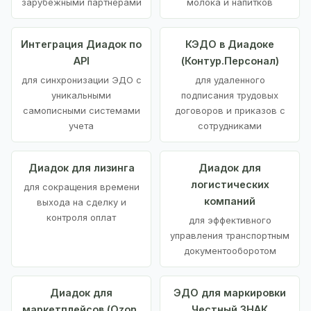
зарубежными партнерами
молока и напитков
Интеграция Диадок по
КЭДО в Диадоке
API
(Контур.Персонал)
для синхронизации ЭДО с
для удаленного
уникальными
подписания трудовых
самописными системами
договоров и приказов с
учета
сотрудниками
Диадок для лизинга
Диадок для
логистических
для сокращения времени
компаний
выхода на сделку и
контроля оплат
для эффективного
управления транспортным
документооборотом
Диадок для
ЭДО для маркировки
маркетплейсов (Ozon,
Честный ЗНАК