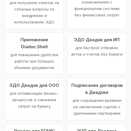
ознакомления с
для получения ответов на
функционалом системы
сложные вопросы по
без финансовых затрат
внедрению и
использованию ЭДО
Приложение
ЭДО Диадок для ИП
Diadoc.Shell
для быстрой отправки
актов и счетов без бумаги
для повышения удобства
работы при больших
объемах документов
ЭДО Диадок для ООО
Подписание договоров
в Диадоке
для оптимизации бизнес-
процессов и снижения
для сокращения времени
затрат на бумагу
на заключение сделок с
удаленными партнерами
Диадок для ЕГАИС
ЭЦП для Диадока