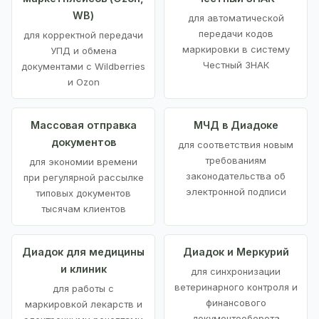
WB)
для автоматической
передачи кодов
для корректной передачи
маркировки в систему
УПД и обмена
Честный ЗНАК
документами с Wildberries
и Ozon
Массовая отправка
МЧД в Диадоке
документов
для соответствия новым
требованиям
для экономии времени
законодательства об
при регулярной рассылке
электронной подписи
типовых документов
тысячам клиентов
Диадок для медицины
Диадок и Меркурий
и клиник
для синхронизации
ветеринарного контроля и
для работы с
финансового
маркировкой лекарств и
документооборота