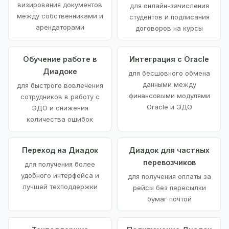
визирования документов
для онлайн-зачисления
между собственниками и
студентов и подписания
арендаторами
договоров на курсы
Обучение работе в
Интеграция с Oracle
Диадоке
для бесшовного обмена
данными между
для быстрого вовлечения
финансовыми модулями
сотрудников в работу с
Oracle и ЭДО
ЭДО и снижения
количества ошибок
Переход на Диадок
Диадок для частных
перевозчиков
для получения более
удобного интерфейса и
для получения оплаты за
лучшей техподдержки
рейсы без пересылки
бумаг почтой