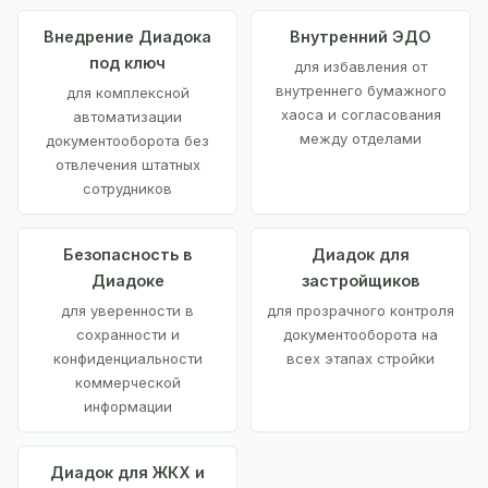
Внедрение Диадока
Внутренний ЭДО
под ключ
для избавления от
внутреннего бумажного
для комплексной
хаоса и согласования
автоматизации
между отделами
документооборота без
отвлечения штатных
сотрудников
Безопасность в
Диадок для
Диадоке
застройщиков
для уверенности в
для прозрачного контроля
сохранности и
документооборота на
конфиденциальности
всех этапах стройки
коммерческой
информации
Диадок для ЖКХ и