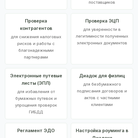
поставщиков
Проверка
Проверка ЭЦП
контрагентов
для уверенности в
легитимности полученных
для снижения налоговых
электронных документов
рисков и работы с
благонадежными
партнерами
Электронные путевые
Диадок для физлиц
листы (ЭПЛ)
для безбумажного
подписания договоров и
для избавления от
актов с частными
бумажных путевок и
клиентами
упрощения проверок
ГИБДД
Регламент ЭДО
Настройка роуминга в
Диадоке