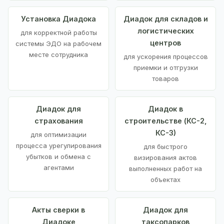
Установка Диадока
Диадок для складов и
логистических
для корректной работы
центров
системы ЭДО на рабочем
месте сотрудника
для ускорения процессов
приемки и отгрузки
товаров
Диадок для
Диадок в
страхования
строительстве (КС-2,
КС-3)
для оптимизации
процесса урегулирования
для быстрого
убытков и обмена с
визирования актов
агентами
выполненных работ на
объектах
Акты сверки в
Диадок для
Диадоке
таксопарков