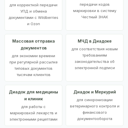
передачи кодов
для корректной передачи
маркировки в систему
УПД и обмена
Честный ЗНАК
документами с Wildberries
и Ozon
Массовая отправка
МЧД в Диадоке
документов
для соответствия новым
требованиям
для экономии времени
законодательства об
при регулярной рассылке
электронной подписи
типовых документов
тысячам клиентов
Диадок для медицины
Диадок и Меркурий
и клиник
для синхронизации
ветеринарного контроля и
для работы с
финансового
маркировкой лекарств и
документооборота
электронными рецептами