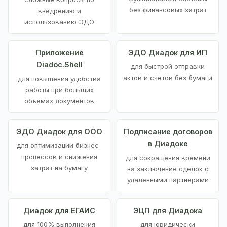
без финансовых затрат
внедрению и
использованию ЭДО
Приложение
ЭДО Диадок для ИП
Diadoc.Shell
для быстрой отправки
актов и счетов без бумаги
для повышения удобства
работы при больших
объемах документов
ЭДО Диадок для ООО
Подписание договоров
в Диадоке
для оптимизации бизнес-
процессов и снижения
для сокращения времени
затрат на бумагу
на заключение сделок с
удаленными партнерами
Диадок для ЕГАИС
ЭЦП для Диадока
для 100% выполнения
для юридически