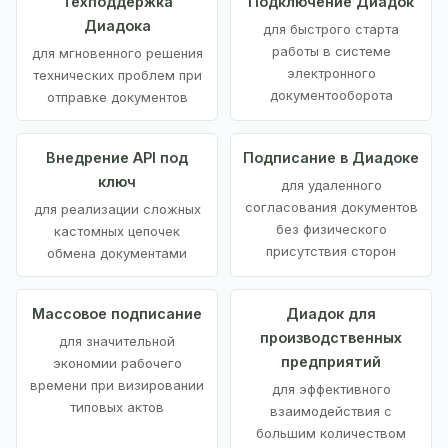
Техподдержка
Подключение Диадок
Диадока
для быстрого старта
работы в системе
для мгновенного решения
электронного
технических проблем при
документооборота
отправке документов
Внедрение API под
Подписание в Диадоке
ключ
для удаленного
согласования документов
для реализации сложных
без физического
кастомных цепочек
присутствия сторон
обмена документами
Массовое подписание
Диадок для
производственных
для значительной
предприятий
экономии рабочего
времени при визировании
для эффективного
типовых актов
взаимодействия с
большим количеством