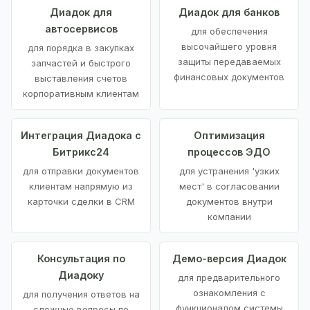
Диадок для
Диадок для банков
автосервисов
для обеспечения
высочайшего уровня
для порядка в закупках
защиты передаваемых
запчастей и быстрого
финансовых документов
выставления счетов
корпоративным клиентам
Интеграция Диадока с
Оптимизация
Битрикс24
процессов ЭДО
для отправки документов
для устранения 'узких
клиентам напрямую из
мест' в согласовании
карточки сделки в CRM
документов внутри
компании
Консультация по
Демо-версия Диадок
Диадоку
для предварительного
ознакомления с
для получения ответов на
функционалом системы
сложные вопросы по