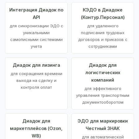
Интеграция Диадок по
КЭДО в Диадоке
API
(Контур.Персонал)
для синхронизации ЭДО с
для удаленного
уникальными
подписания трудовых
самописными системами
договоров и приказов с
учета
сотрудниками
Диадок для лизинга
Диадок для
логистических
для сокращения времени
компаний
выхода на сделку и
контроля оплат
для эффективного
управления транспортным
документооборотом
Диадок для
ЭДО для маркировки
маркетплейсов (Ozon,
Честный ЗНАК
WB)
для автоматической