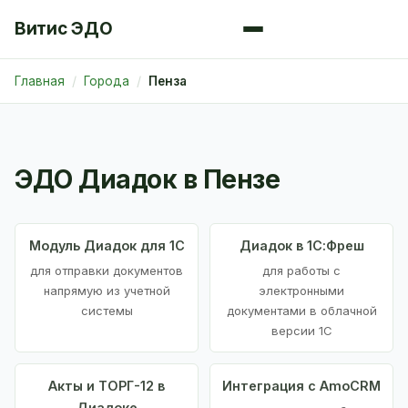
Витис ЭДО
Главная
Города
Пенза
ЭДО Диадок в Пензе
Модуль Диадок для 1С
Диадок в 1С:Фреш
для отправки документов
для работы с
напрямую из учетной
электронными
системы
документами в облачной
версии 1С
Акты и ТОРГ-12 в
Интеграция с AmoCRM
Диадоке