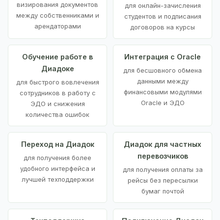
визирования документов
для онлайн-зачисления
между собственниками и
студентов и подписания
арендаторами
договоров на курсы
Обучение работе в
Интеграция с Oracle
Диадоке
для бесшовного обмена
данными между
для быстрого вовлечения
финансовыми модулями
сотрудников в работу с
Oracle и ЭДО
ЭДО и снижения
количества ошибок
Переход на Диадок
Диадок для частных
перевозчиков
для получения более
удобного интерфейса и
для получения оплаты за
лучшей техподдержки
рейсы без пересылки
бумаг почтой