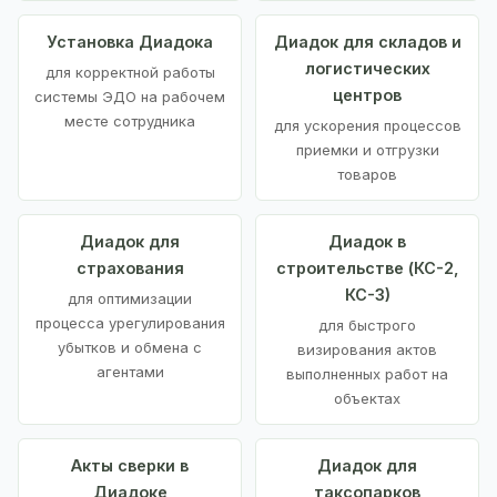
Установка Диадока
Диадок для складов и
логистических
для корректной работы
центров
системы ЭДО на рабочем
месте сотрудника
для ускорения процессов
приемки и отгрузки
товаров
Диадок для
Диадок в
страхования
строительстве (КС-2,
КС-3)
для оптимизации
процесса урегулирования
для быстрого
убытков и обмена с
визирования актов
агентами
выполненных работ на
объектах
Акты сверки в
Диадок для
Диадоке
таксопарков