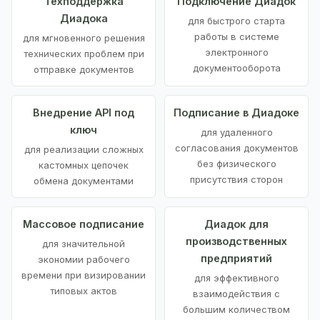
Техподдержка
Подключение Диадок
Диадока
для быстрого старта
работы в системе
для мгновенного решения
электронного
технических проблем при
документооборота
отправке документов
Внедрение API под
Подписание в Диадоке
ключ
для удаленного
согласования документов
для реализации сложных
без физического
кастомных цепочек
присутствия сторон
обмена документами
Массовое подписание
Диадок для
производственных
для значительной
предприятий
экономии рабочего
времени при визировании
для эффективного
типовых актов
взаимодействия с
большим количеством