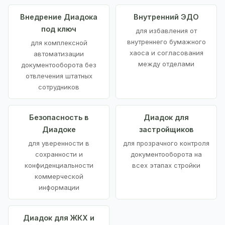
Внедрение Диадока
Внутренний ЭДО
под ключ
для избавления от
внутреннего бумажного
для комплексной
хаоса и согласования
автоматизации
между отделами
документооборота без
отвлечения штатных
сотрудников
Безопасность в
Диадок для
Диадоке
застройщиков
для уверенности в
для прозрачного контроля
сохранности и
документооборота на
конфиденциальности
всех этапах стройки
коммерческой
информации
Диадок для ЖКХ и