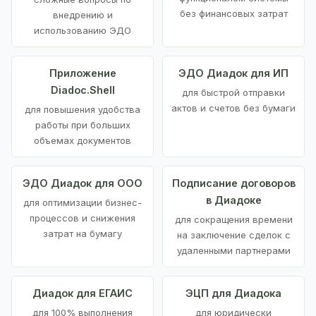
без финансовых затрат
внедрению и
использованию ЭДО
Приложение
ЭДО Диадок для ИП
Diadoc.Shell
для быстрой отправки
актов и счетов без бумаги
для повышения удобства
работы при больших
объемах документов
ЭДО Диадок для ООО
Подписание договоров
в Диадоке
для оптимизации бизнес-
процессов и снижения
для сокращения времени
затрат на бумагу
на заключение сделок с
удаленными партнерами
Диадок для ЕГАИС
ЭЦП для Диадока
для 100% выполнения
для юридически