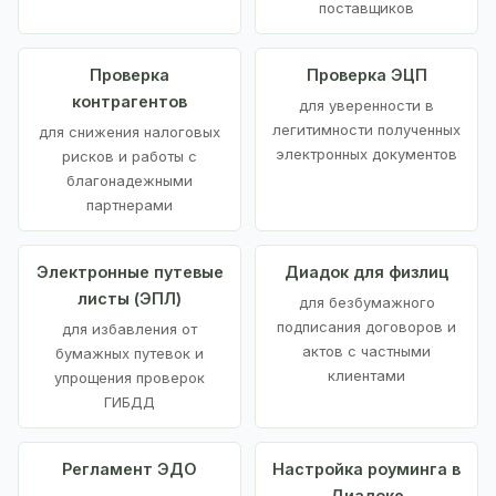
поставщиков
Проверка
Проверка ЭЦП
контрагентов
для уверенности в
легитимности полученных
для снижения налоговых
электронных документов
рисков и работы с
благонадежными
партнерами
Электронные путевые
Диадок для физлиц
листы (ЭПЛ)
для безбумажного
подписания договоров и
для избавления от
актов с частными
бумажных путевок и
клиентами
упрощения проверок
ГИБДД
Регламент ЭДО
Настройка роуминга в
Диадоке