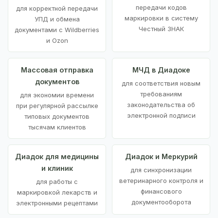
передачи кодов
для корректной передачи
маркировки в систему
УПД и обмена
Честный ЗНАК
документами с Wildberries
и Ozon
Массовая отправка
МЧД в Диадоке
документов
для соответствия новым
требованиям
для экономии времени
законодательства об
при регулярной рассылке
электронной подписи
типовых документов
тысячам клиентов
Диадок для медицины
Диадок и Меркурий
и клиник
для синхронизации
ветеринарного контроля и
для работы с
финансового
маркировкой лекарств и
документооборота
электронными рецептами