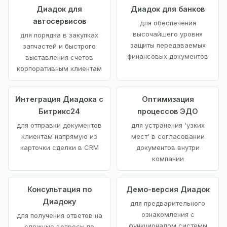
Диадок для
Диадок для банков
автосервисов
для обеспечения
высочайшего уровня
для порядка в закупках
защиты передаваемых
запчастей и быстрого
финансовых документов
выставления счетов
корпоративным клиентам
Интеграция Диадока с
Оптимизация
Битрикс24
процессов ЭДО
для отправки документов
для устранения 'узких
клиентам напрямую из
мест' в согласовании
карточки сделки в CRM
документов внутри
компании
Консультация по
Демо-версия Диадок
Диадоку
для предварительного
ознакомления с
для получения ответов на
функционалом системы
сложные вопросы по