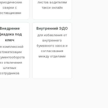
ериодические
листов водителям
сверки с
такси онлайн
оставщиками
Внедрение
Внутренний ЭДО
иадока под
для избавления от
ключ
внутреннего
бумажного хаоса и
я комплексной
согласования
втоматизации
между отделами
кументооборота
ез отвлечения
штатных
сотрудников