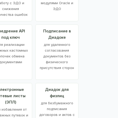
аботу с ЭДО и
модулями Oracle и
снижения
ЭДО
ичества ошибок
недрение API
Подписание в
под ключ
Диадоке
ля реализации
для удаленного
жных кастомных
согласования
епочек обмена
документов без
документами
физического
присутствия сторон
лектронные
Диадок для
утевые листы
физлиц
(ЭПЛ)
для безбумажного
подписания
я избавления от
договоров и актов с
ажных путевок и