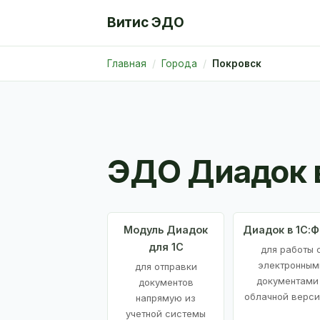
Витис ЭДО
Главная
Города
Покровск
ЭДО Диадок 
Модуль Диадок
Диадок в 1С:
для 1С
для работы 
электронным
для отправки
документами
документов
облачной верси
напрямую из
учетной системы