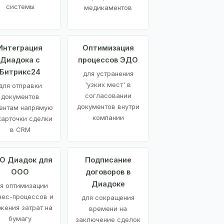
системы
медикаментов
Интеграция
Оптимизация
Диадока с
процессов ЭДО
Битрикс24
для устранения
'узких мест' в
для отправки
согласовании
документов
документов внутри
ентам напрямую
компании
карточки сделки
в CRM
О Диадок для
Подписание
ООО
договоров в
Диадоке
я оптимизации
нес-процессов и
для сокращения
жения затрат на
времени на
бумагу
заключение сделок