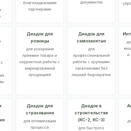
документов
благонадежными
упр
партнерами
м
в
а
Диадок для
Диадок для
Инт
в
розницы
самозанятых
дл
мощ
для ускорения
для
и
приемки товара и
профессиональной
корректной работы с
работы с крупными
 с
маркированной
заказчиками без
продукцией
лишней бюрократии
ми
мы
я
Диадок для
Диадок в
А
страхования
строительстве
их
(КС-2, КС-3)
для оптимизации
д
процесса
для быстрого