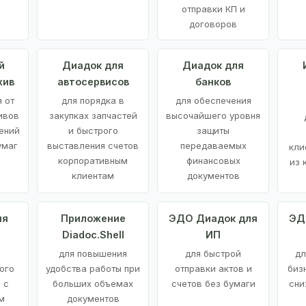
отправки КП и
договоров
й
Диадок для
Диадок для
хив
автосервисов
банков
 от
для порядка в
для обеспечения
ивов
закупках запчастей
высочайшего уровня
ений
и быстрого
защиты
умаг
выставления счетов
передаваемых
кли
корпоративным
финансовых
из 
клиентам
документов
ия
Приложение
ЭДО Диадок для
ЭД
Diadoc.Shell
ИП
для повышения
для быстрой
дл
ого
удобства работы при
отправки актов и
биз
 с
больших объемах
счетов без бумаги
сни
м
документов