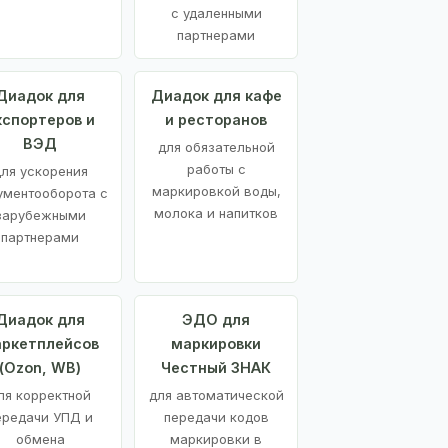
с удаленными
партнерами
Диадок для
Диадок для кафе
кспортеров и
и ресторанов
ВЭД
для обязательной
работы с
ля ускорения
маркировкой воды,
ументооборота с
молока и напитков
зарубежными
партнерами
Диадок для
ЭДО для
ркетплейсов
маркировки
(Ozon, WB)
Честный ЗНАК
ля корректной
для автоматической
ередачи УПД и
передачи кодов
обмена
маркировки в