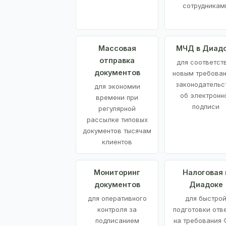
сотрудникам
Массовая
МЧД в Диад
отправка
для соответст
документов
новым требова
законодательс
для экономии
об электронн
времени при
подписи
регулярной
рассылке типовых
документов тысячам
клиентов
Мониторинг
Налоговая 
документов
Диадоке
для оперативного
для быстро
контроля за
подготовки отв
подписанием
на требования