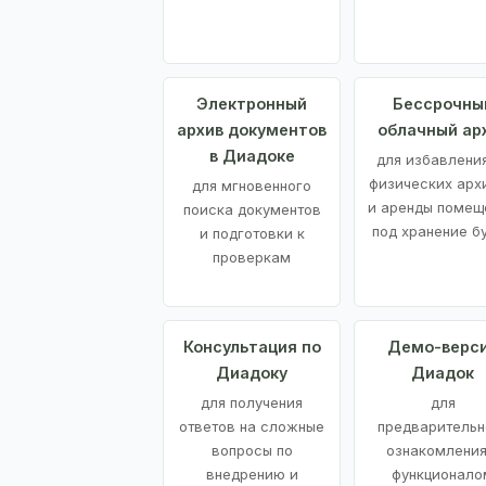
Электронный
Бессрочны
архив документов
облачный ар
в Диадоке
для избавления
физических арх
для мгновенного
и аренды помещ
поиска документов
под хранение б
и подготовки к
проверкам
Консультация по
Демо-верс
Диадоку
Диадок
для получения
для
ответов на сложные
предварительн
вопросы по
ознакомления
внедрению и
функционало