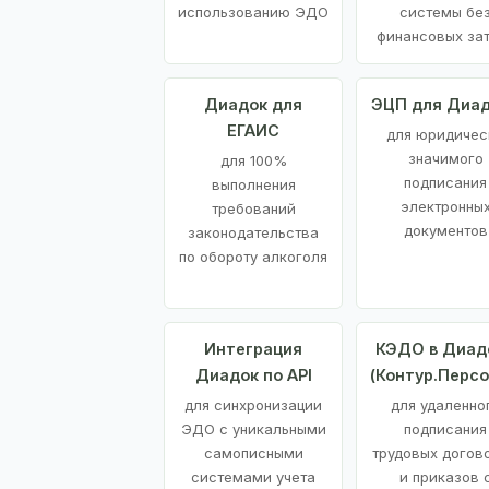
использованию ЭДО
системы бе
финансовых за
Диадок для
ЭЦП для Диа
ЕГАИС
для юридичес
значимого
для 100%
подписания
выполнения
электронны
требований
документов
законодательства
по обороту алкоголя
Интеграция
КЭДО в Диад
Диадок по API
(Контур.Персо
для синхронизации
для удаленно
ЭДО с уникальными
подписания
самописными
трудовых догов
системами учета
и приказов 