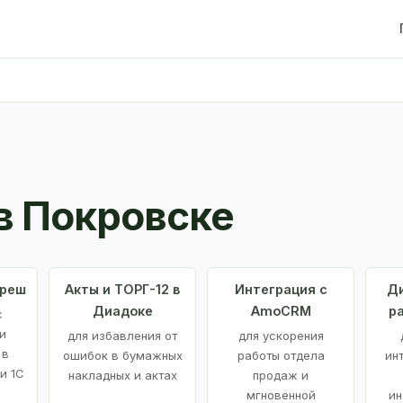
в Покровске
Фреш
Акты и ТОРГ-12 в
Интеграция с
Ди
Диадоке
AmoCRM
р
с
и
для избавления от
для ускорения
 в
ошибок в бумажных
работы отдела
ин
и 1С
накладных и актах
продаж и
мгновенной
ин