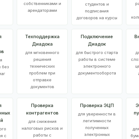
е
собственниками и
р
студентов и
арендаторами
подписания
кол
договоров на курсы
я
Техподдержка
Подключение
В
Диадока
Диадок
ов
для мгновенного
для быстрого старта
д
решения
работы в системе
сло
я
технических
электронного
ц
 без
проблем при
документооборота
маг
отправке
документов
я
Проверка
Проверка ЭЦП
Э
нных
контрагентов
п
для уверенности в
ий
легитимности
для снижения
полученных
налоговых рисков и
ого
дл
электронных
работы с
я с
бум