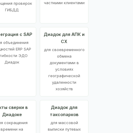
частными клиентами
ощения проверок
ГИБДД
еграция с SAP
Диадок для АПК и
СХ
я объединения
ностей ERP SAP
для своевременного
 гибкости ЭДО
обмена
Диадок
документами в
условиях
географической
удаленности
хозяйств
кты сверки в
Диадок для
Диадоке
таксопарков
ля сокращения
для массовой
времени на
выписки путевых