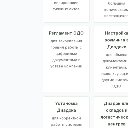
визировании
большим
типовых актов
количество
поставщико
Регламент ЭДО
Настройк
роуминга 
для закрепления
Диадоке
правил работы с
цифровыми
для обмена
документами в
документами
уставе компании
клиентами,
использующи
другие систе
ЭДО
Установка
Диадок дл
Диадока
складов и
логистическ
для корректной
центров
работы системы