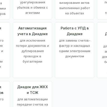
урегулирования
п
визирования актов
ия
убытков и обмена с
выполненных работ
емки
агентами
п
на объектах
аров
я
Автоматизация
Работа с УПД в
учета в Диадоке
Диадоке
Д
ого
для исключения
для замены счетов-
ия
потери документов и
фактур и накладных
дл
 и
дублирования
одним электронным
а
проводок в
документом
до
ми
бухгалтерии
б
и
я
Диадок для ЖКХ
ов
и ТСЖ
го
для автоматизации
передачи счетов на