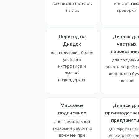
важных контрактов
и встречны
и актов
проверки
Переход на
Диадок дл
Диадок
частных
перевозчик
для получения более
удобного
для получени
интерфейса и
оплаты за рейсы
лучшей
пересылки бу
техподдержки
почтой
Массовое
Диадок дл
подписание
производстве
предприят
для значительной
экономии рабочего
для эффективн
времени при
взаимодействи