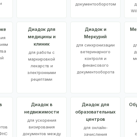
и
документооборотом
д
Wil
оке
Диадок для
Диадок и
Ме
медицины и
Меркурий
вия
клиник
ниям
для синхронизации
д
тва
ветеринарного
д
для работы с
ой
контроля и
м
маркировкой
финансового
лекарств и
документооборота
электронными
рецептами
в
Диадок в
Диадок для
Об
недвижимости
образовательных
центров
й
для ускорения
етов
визирования
для онлайн-
 ФНС
документов между
зачисления