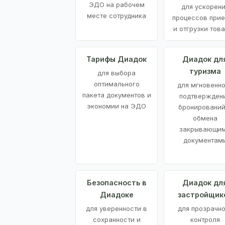
ЭДО на рабочем
для ускорен
месте сотрудника
процессов при
и отгрузки тов
Тарифы Диадок
Диадок дл
туризма
для выбора
оптимального
для мгновенн
пакета документов и
подтвержден
экономии на ЭДО
бронирований
обмена
закрывающи
документам
Безопасность в
Диадок дл
Диадоке
застройщик
для уверенности в
для прозрачно
сохранности и
контроля