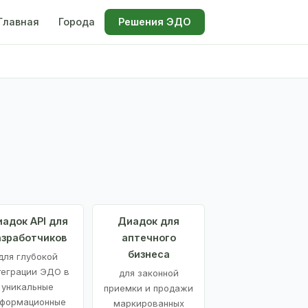
Главная
Города
Решения ЭДО
адок API для
Диадок для
азработчиков
аптечного
бизнеса
для глубокой
теграции ЭДО в
для законной
уникальные
приемки и продажи
формационные
маркированных