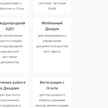
окументами с
систему Честный
dberries и Ozon
ЗНАК
ждународный
Мобильный
ЭДО
Диадок
ля исключения
для непрерывного
орогостоящей
управления
еждународной
документооборотом
курьерской
вне офиса
доставки
документов
учение работе
Интеграция с
в Диадоке
Oracle
для быстрого
для бесшовного
вовлечения
обмена данными
сотрудников в
между финансовыми