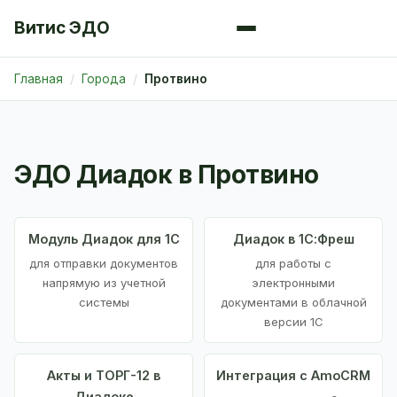
Витис ЭДО
Главная
Города
Протвино
ЭДО Диадок в Протвино
Модуль Диадок для 1С
Диадок в 1С:Фреш
для отправки документов
для работы с
напрямую из учетной
электронными
системы
документами в облачной
версии 1С
Акты и ТОРГ-12 в
Интеграция с AmoCRM
Диадоке