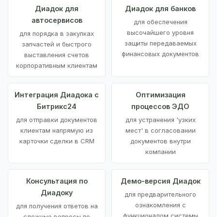
Диадок для
Диадок для банков
автосервисов
для обеспечения
высочайшего уровня
для порядка в закупках
защиты передаваемых
запчастей и быстрого
финансовых документов
выставления счетов
корпоративным клиентам
Интеграция Диадока с
Оптимизация
Битрикс24
процессов ЭДО
для отправки документов
для устранения 'узких
клиентам напрямую из
мест' в согласовании
карточки сделки в CRM
документов внутри
компании
Консультация по
Демо-версия Диадок
Диадоку
для предварительного
ознакомления с
для получения ответов на
функционалом системы
сложные вопросы по