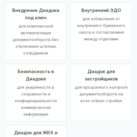
Внедрение Диадока
Внутренний ЭДО
под ключ
для избавления от
внутреннего бумажного
для комплексной
хаоса и согласования
автоматизации
между отделами
документооборота без
отвлечения штатных
сотрудников
Безопасность в
Диадок для
Диадоке
застройщиков
для уверенности в
для прозрачного контроля
сохранности и
документооборота на
конфиденциальности
всех этапах стройки
коммерческой
информации
Диадок для ЖКХ и