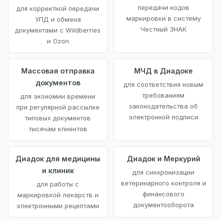
передачи кодов
для корректной передачи
маркировки в систему
УПД и обмена
Честный ЗНАК
документами с Wildberries
и Ozon
Массовая отправка
МЧД в Диадоке
документов
для соответствия новым
требованиям
для экономии времени
законодательства об
при регулярной рассылке
электронной подписи
типовых документов
тысячам клиентов
Диадок для медицины
Диадок и Меркурий
и клиник
для синхронизации
ветеринарного контроля и
для работы с
финансового
маркировкой лекарств и
документооборота
электронными рецептами