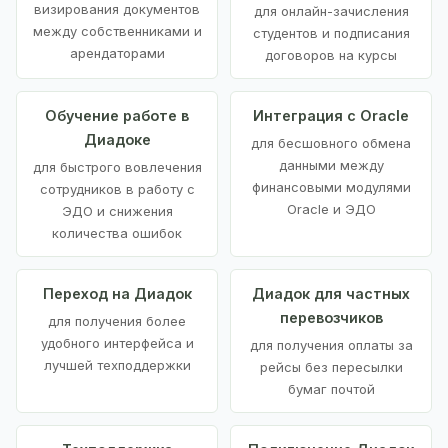
визирования документов
для онлайн-зачисления
между собственниками и
студентов и подписания
арендаторами
договоров на курсы
Обучение работе в
Интеграция с Oracle
Диадоке
для бесшовного обмена
данными между
для быстрого вовлечения
финансовыми модулями
сотрудников в работу с
Oracle и ЭДО
ЭДО и снижения
количества ошибок
Переход на Диадок
Диадок для частных
перевозчиков
для получения более
удобного интерфейса и
для получения оплаты за
лучшей техподдержки
рейсы без пересылки
бумаг почтой