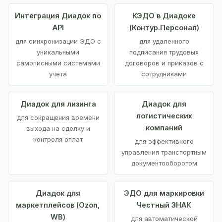
Интеграция Диадок по
КЭДО в Диадоке
API
(Контур.Персонал)
для синхронизации ЭДО с
для удаленного
уникальными
подписания трудовых
самописными системами
договоров и приказов с
учета
сотрудниками
Диадок для лизинга
Диадок для
логистических
для сокращения времени
компаний
выхода на сделку и
контроля оплат
для эффективного
управления транспортным
документооборотом
Диадок для
ЭДО для маркировки
маркетплейсов (Ozon,
Честный ЗНАК
WB)
для автоматической