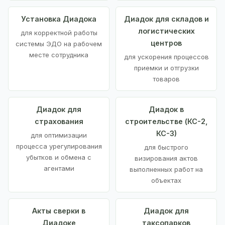
Установка Диадока
Диадок для складов и
логистических
для корректной работы
центров
системы ЭДО на рабочем
месте сотрудника
для ускорения процессов
приемки и отгрузки
товаров
Диадок для
Диадок в
страхования
строительстве (КС-2,
КС-3)
для оптимизации
процесса урегулирования
для быстрого
убытков и обмена с
визирования актов
агентами
выполненных работ на
объектах
Акты сверки в
Диадок для
Диадоке
таксопарков