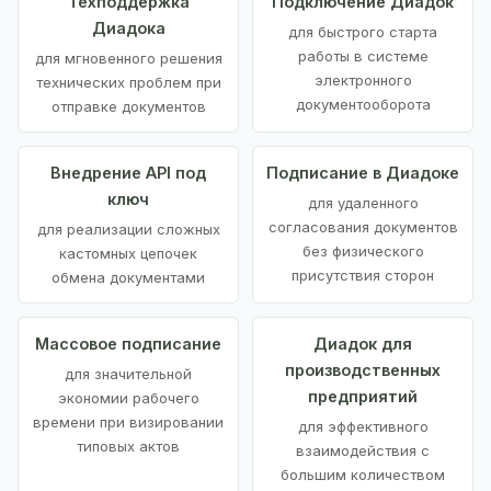
Техподдержка
Подключение Диадок
Диадока
для быстрого старта
работы в системе
для мгновенного решения
электронного
технических проблем при
документооборота
отправке документов
Внедрение API под
Подписание в Диадоке
ключ
для удаленного
согласования документов
для реализации сложных
без физического
кастомных цепочек
присутствия сторон
обмена документами
Массовое подписание
Диадок для
производственных
для значительной
предприятий
экономии рабочего
времени при визировании
для эффективного
типовых актов
взаимодействия с
большим количеством