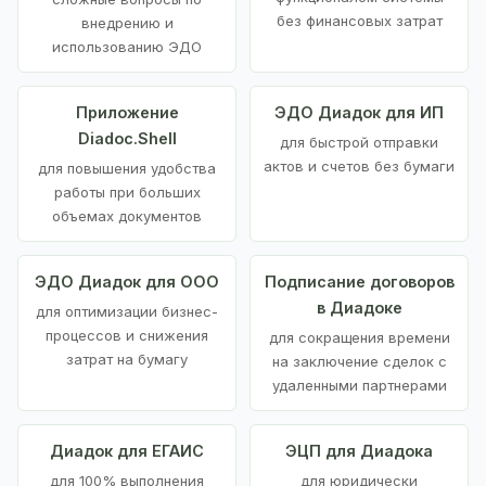
без финансовых затрат
внедрению и
использованию ЭДО
Приложение
ЭДО Диадок для ИП
Diadoc.Shell
для быстрой отправки
актов и счетов без бумаги
для повышения удобства
работы при больших
объемах документов
ЭДО Диадок для ООО
Подписание договоров
в Диадоке
для оптимизации бизнес-
процессов и снижения
для сокращения времени
затрат на бумагу
на заключение сделок с
удаленными партнерами
Диадок для ЕГАИС
ЭЦП для Диадока
для 100% выполнения
для юридически