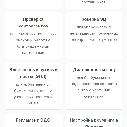
поставщиков
Проверка
Проверка ЭЦП
контрагентов
для уверенности в
легитимности полученных
для снижения налоговых
электронных документов
рисков и работы с
благонадежными
партнерами
Электронные путевые
Диадок для физлиц
листы (ЭПЛ)
для безбумажного
подписания договоров и
для избавления от
актов с частными
бумажных путевок и
клиентами
упрощения проверок
ГИБДД
Регламент ЭДО
Настройка роуминга в
Диадоке