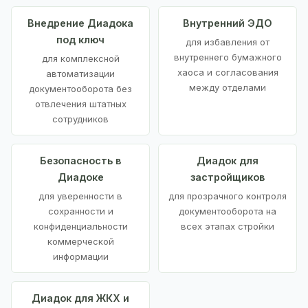
Внедрение Диадока
Внутренний ЭДО
под ключ
для избавления от
внутреннего бумажного
для комплексной
хаоса и согласования
автоматизации
между отделами
документооборота без
отвлечения штатных
сотрудников
Безопасность в
Диадок для
Диадоке
застройщиков
для уверенности в
для прозрачного контроля
сохранности и
документооборота на
конфиденциальности
всех этапах стройки
коммерческой
информации
Диадок для ЖКХ и