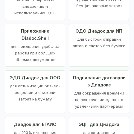
без финансовых затрат
внедрению и
использованию ЭДО
Приложение
ЭДО Диадок для ИП
Diadoc.Shell
для быстрой отправки
актов и счетов без бумаги
для повышения удобства
работы при больших
объемах документов
ЭДО Диадок для ООО
Подписание договоров
в Диадоке
для оптимизации бизнес-
процессов и снижения
для сокращения времени
затрат на бумагу
на заключение сделок с
удаленными партнерами
Диадок для ЕГАИС
ЭЦП для Диадока
для 100% выполнения
для юридически