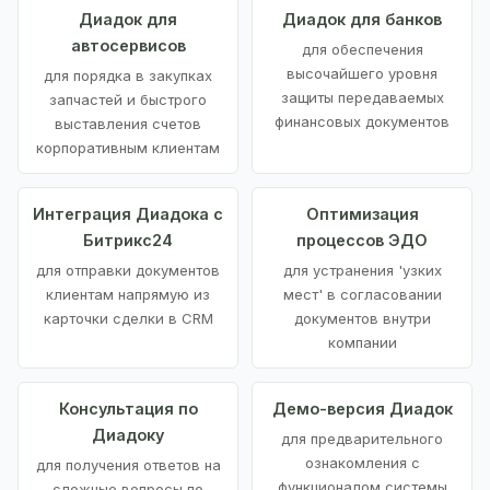
Диадок для
Диадок для банков
автосервисов
для обеспечения
высочайшего уровня
для порядка в закупках
защиты передаваемых
запчастей и быстрого
финансовых документов
выставления счетов
корпоративным клиентам
Интеграция Диадока с
Оптимизация
Битрикс24
процессов ЭДО
для отправки документов
для устранения 'узких
клиентам напрямую из
мест' в согласовании
карточки сделки в CRM
документов внутри
компании
Консультация по
Демо-версия Диадок
Диадоку
для предварительного
ознакомления с
для получения ответов на
функционалом системы
сложные вопросы по