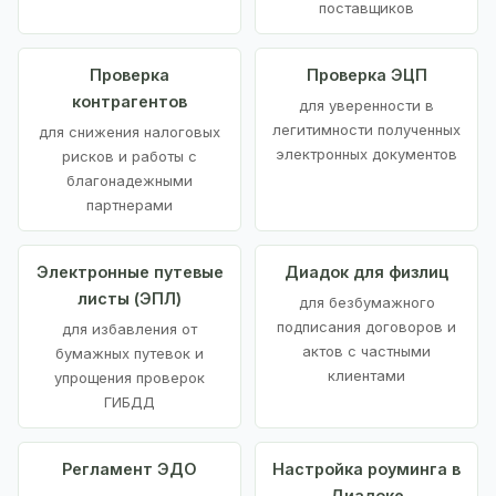
поставщиков
Проверка
Проверка ЭЦП
контрагентов
для уверенности в
легитимности полученных
для снижения налоговых
электронных документов
рисков и работы с
благонадежными
партнерами
Электронные путевые
Диадок для физлиц
листы (ЭПЛ)
для безбумажного
подписания договоров и
для избавления от
актов с частными
бумажных путевок и
клиентами
упрощения проверок
ГИБДД
Регламент ЭДО
Настройка роуминга в
Диадоке