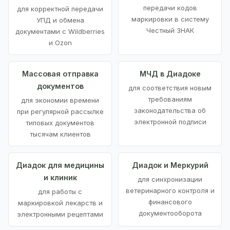
передачи кодов
для корректной передачи
маркировки в систему
УПД и обмена
Честный ЗНАК
документами с Wildberries
и Ozon
Массовая отправка
МЧД в Диадоке
документов
для соответствия новым
требованиям
для экономии времени
законодательства об
при регулярной рассылке
электронной подписи
типовых документов
тысячам клиентов
Диадок для медицины
Диадок и Меркурий
и клиник
для синхронизации
ветеринарного контроля и
для работы с
финансового
маркировкой лекарств и
документооборота
электронными рецептами