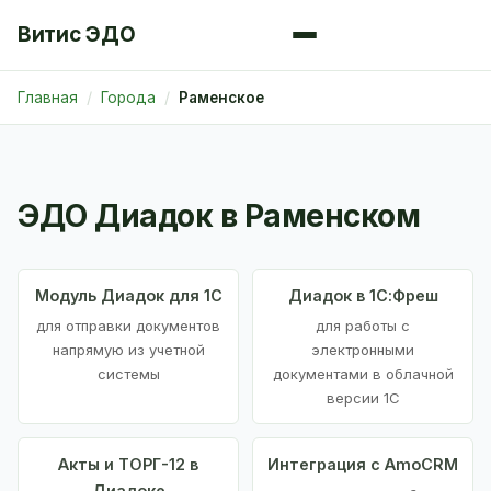
Витис ЭДО
Главная
Города
Раменское
ЭДО Диадок в Раменском
Модуль Диадок для 1С
Диадок в 1С:Фреш
для отправки документов
для работы с
напрямую из учетной
электронными
системы
документами в облачной
версии 1С
Акты и ТОРГ-12 в
Интеграция с AmoCRM
Диадоке