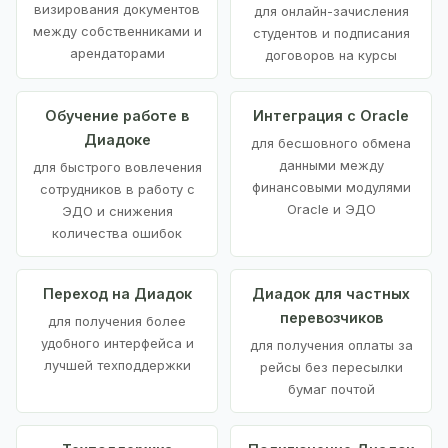
визирования документов
для онлайн-зачисления
между собственниками и
студентов и подписания
арендаторами
договоров на курсы
Обучение работе в
Интеграция с Oracle
Диадоке
для бесшовного обмена
данными между
для быстрого вовлечения
финансовыми модулями
сотрудников в работу с
Oracle и ЭДО
ЭДО и снижения
количества ошибок
Переход на Диадок
Диадок для частных
перевозчиков
для получения более
удобного интерфейса и
для получения оплаты за
лучшей техподдержки
рейсы без пересылки
бумаг почтой