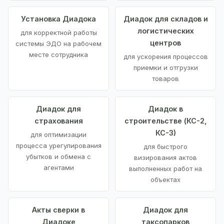
Установка Диадока
Диадок для складов и
логистических
для корректной работы
центров
системы ЭДО на рабочем
месте сотрудника
для ускорения процессов
приемки и отгрузки
товаров
Диадок для
Диадок в
страхования
строительстве (КС-2,
КС-3)
для оптимизации
процесса урегулирования
для быстрого
убытков и обмена с
визирования актов
агентами
выполненных работ на
объектах
Акты сверки в
Диадок для
Диадоке
таксопарков