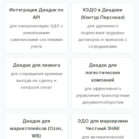
Интеграция Диадок по
КЭДО в Диадоке
API
(Контур.Персонал)
для синхронизации ЭДО с
для удаленного
уникальными
подписания трудовых
самописными системами
договоров и приказов с
учета
сотрудниками
Диадок для лизинга
Диадок для
логистических
для сокращения времени
компаний
выхода на сделку и
контроля оплат
для эффективного
управления транспортным
документооборотом
Диадок для
ЭДО для маркировки
маркетплейсов (Ozon,
Честный ЗНАК
WB)
для автоматической