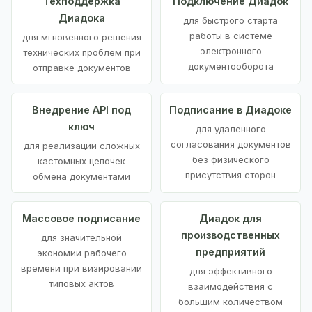
Техподдержка
Подключение Диадок
Диадока
для быстрого старта
работы в системе
для мгновенного решения
электронного
технических проблем при
документооборота
отправке документов
Внедрение API под
Подписание в Диадоке
ключ
для удаленного
согласования документов
для реализации сложных
без физического
кастомных цепочек
присутствия сторон
обмена документами
Массовое подписание
Диадок для
производственных
для значительной
предприятий
экономии рабочего
времени при визировании
для эффективного
типовых актов
взаимодействия с
большим количеством