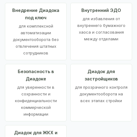
Внедрение Диадока
Внутренний ЭДО
под ключ
для избавления от
внутреннего бумажного
для комплексной
хаоса и согласования
автоматизации
между отделами
документооборота без
отвлечения штатных
сотрудников
Безопасность в
Диадок для
Диадоке
застройщиков
для уверенности в
для прозрачного контроля
сохранности и
документооборота на
конфиденциальности
всех этапах стройки
коммерческой
информации
Диадок для ЖКХ и