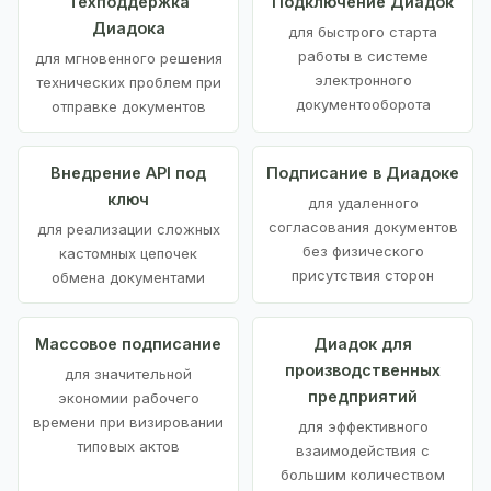
Техподдержка
Подключение Диадок
Диадока
для быстрого старта
работы в системе
для мгновенного решения
электронного
технических проблем при
документооборота
отправке документов
Внедрение API под
Подписание в Диадоке
ключ
для удаленного
согласования документов
для реализации сложных
без физического
кастомных цепочек
присутствия сторон
обмена документами
Массовое подписание
Диадок для
производственных
для значительной
предприятий
экономии рабочего
времени при визировании
для эффективного
типовых актов
взаимодействия с
большим количеством