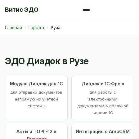
Витис ЭДО
Главная
Города
Руза
ЭДО Диадок в Рузе
Модуль Диадок для 1С
Диадок в 1С:Фреш
для отправки документов
для работы с
напрямую из учетной
электронными
системы
документами в облачной
версии 1С
Акты и ТОРГ-12 в
Интеграция с AmoCRM
Диадоке