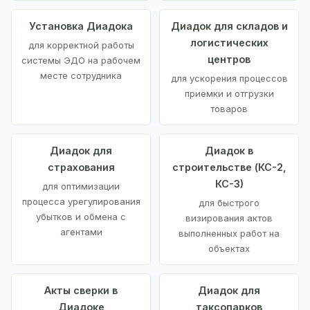
Установка Диадока
Диадок для складов и
логистических
для корректной работы
центров
системы ЭДО на рабочем
месте сотрудника
для ускорения процессов
приемки и отгрузки
товаров
Диадок для
Диадок в
страхования
строительстве (КС-2,
КС-3)
для оптимизации
процесса урегулирования
для быстрого
убытков и обмена с
визирования актов
агентами
выполненных работ на
объектах
Акты сверки в
Диадок для
Диадоке
таксопарков