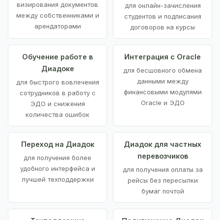
визирования документов
для онлайн-зачисления
между собственниками и
студентов и подписания
арендаторами
договоров на курсы
Обучение работе в
Интеграция с Oracle
Диадоке
для бесшовного обмена
данными между
для быстрого вовлечения
финансовыми модулями
сотрудников в работу с
Oracle и ЭДО
ЭДО и снижения
количества ошибок
Переход на Диадок
Диадок для частных
перевозчиков
для получения более
удобного интерфейса и
для получения оплаты за
лучшей техподдержки
рейсы без пересылки
бумаг почтой