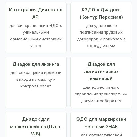
Интеграция Диадок по
КЭДО в Диадоке
API
(Контур.Персонал)
для синхронизации ЭДО с
для удаленного
уникальными
подписания трудовых
самописными системами
договоров и приказов с
учета
сотрудниками
Диадок для лизинга
Диадок для
логистических
для сокращения времени
компаний
выхода на сделку и
контроля оплат
для эффективного
управления транспортным
документооборотом
Диадок для
ЭДО для маркировки
маркетплейсов (Ozon,
Честный ЗНАК
WB)
для автоматической