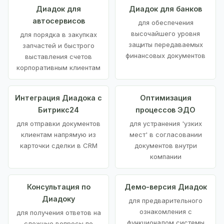
Диадок для
Диадок для банков
автосервисов
для обеспечения
высочайшего уровня
для порядка в закупках
защиты передаваемых
запчастей и быстрого
финансовых документов
выставления счетов
корпоративным клиентам
Интеграция Диадока с
Оптимизация
Битрикс24
процессов ЭДО
для отправки документов
для устранения 'узких
клиентам напрямую из
мест' в согласовании
карточки сделки в CRM
документов внутри
компании
Консультация по
Демо-версия Диадок
Диадоку
для предварительного
ознакомления с
для получения ответов на
функционалом системы
сложные вопросы по