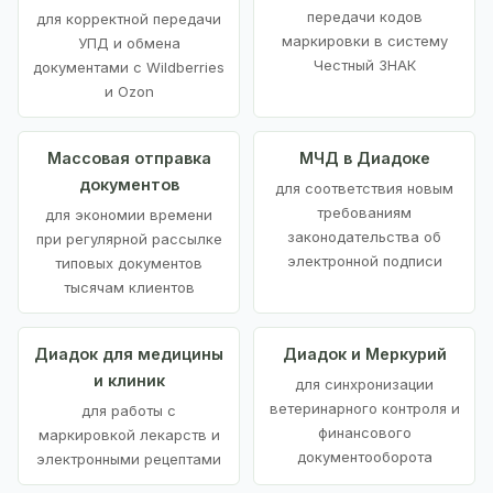
передачи кодов
для корректной передачи
маркировки в систему
УПД и обмена
Честный ЗНАК
документами с Wildberries
и Ozon
Массовая отправка
МЧД в Диадоке
документов
для соответствия новым
требованиям
для экономии времени
законодательства об
при регулярной рассылке
электронной подписи
типовых документов
тысячам клиентов
Диадок для медицины
Диадок и Меркурий
и клиник
для синхронизации
ветеринарного контроля и
для работы с
финансового
маркировкой лекарств и
документооборота
электронными рецептами