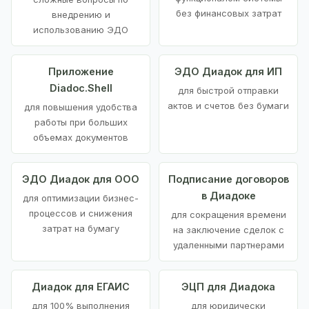
без финансовых затрат
внедрению и
использованию ЭДО
Приложение
ЭДО Диадок для ИП
Diadoc.Shell
для быстрой отправки
актов и счетов без бумаги
для повышения удобства
работы при больших
объемах документов
ЭДО Диадок для ООО
Подписание договоров
в Диадоке
для оптимизации бизнес-
процессов и снижения
для сокращения времени
затрат на бумагу
на заключение сделок с
удаленными партнерами
Диадок для ЕГАИС
ЭЦП для Диадока
для 100% выполнения
для юридически