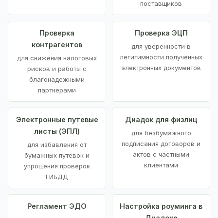
поставщиков
Проверка
Проверка ЭЦП
контрагентов
для уверенности в
легитимности полученных
для снижения налоговых
электронных документов
рисков и работы с
благонадежными
партнерами
Электронные путевые
Диадок для физлиц
листы (ЭПЛ)
для безбумажного
подписания договоров и
для избавления от
актов с частными
бумажных путевок и
клиентами
упрощения проверок
ГИБДД
Регламент ЭДО
Настройка роуминга в
Диадоке